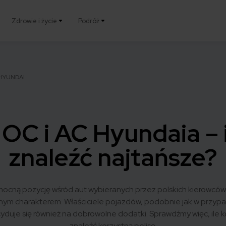
Zdrowie i życie
Podróż
HYUNDAI
C i AC Hyundaia – il
znaleźć najtańsze?
ocną pozycję wśród aut wybieranych przez polskich kierowców
znym charakterem. Właściciele pojazdów, podobnie jak w przyp
uje się również na dobrowolne dodatki. Sprawdźmy więc, ile ko
znaleźć korzystną polisę.