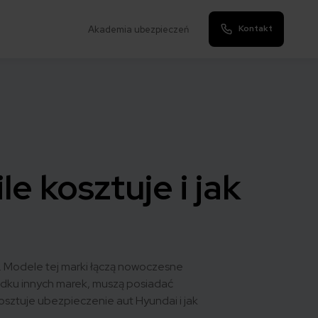
Kontakt
Akademia ubezpieczeń
e kosztuje i jak
. Modele tej marki łączą nowoczesne
adku innych marek, muszą posiadać
sztuje ubezpieczenie aut Hyundai i jak