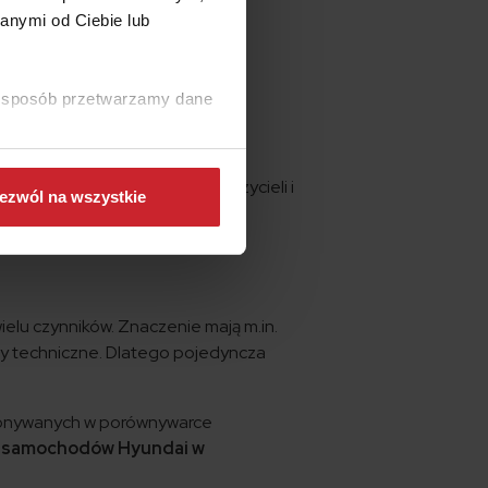
anymi od Ciebie lub
szt polisy:
ki sposób przetwarzamy dane
alne oferty różnych ubezpieczycieli i
ezwól na wszystkie
ielu czynników. Znaczenie mają m.in.
ry techniczne. Dlatego pojedyncza
ykonywanych w porównywarce
dla samochodów Hyundai w