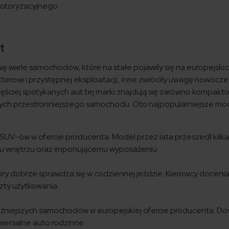
motoryzacyjnego.
t
 wiele samochodów, które na stałe pojawiły się na europejskic
terowi i przystępnej eksploatacji, inne zwróciły uwagę nowo
ciej spotykanych aut tej marki znajdują się zarówno kompakto
ych przestronniejszego samochodu. Oto najpopularniejsze mo
UV-ów w ofercie producenta. Model przez lata przeszedł kilka
mu wnętrzu oraz imponującemu wyposażeniu.
 dobrze sprawdza się w codziennej jeździe. Kierowcy doceniają
zty użytkowania.
iejszych samochodów w europejskiej ofercie producenta. Dostę
iwersalne auto rodzinne.