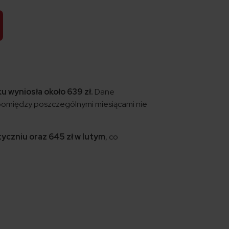
u wyniosła około 639 zł.
Dane
e pomiędzy poszczególnymi miesiącami nie
yczniu oraz 645 zł w lutym
, co