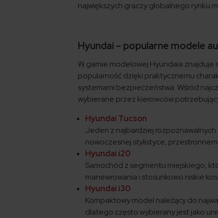
największych graczy globalnego rynku 
Hyundai – popularne modele au
W gamie modelowej Hyundaia znajduje się
popularność dzięki praktycznemu charak
systemami bezpieczeństwa. Wśród najczęś
wybierane przez kierowców potrzebując
Hyundai Tucson
Jeden z najbardziej rozpoznawalnych S
nowoczesnej stylistyce, przestronne
Hyundai i20
Samochód z segmentu miejskiego, który
manewrowania i stosunkowo niskie kos
Hyundai i30
Kompaktowy model należący do najważn
dlatego często wybierany jest jako un