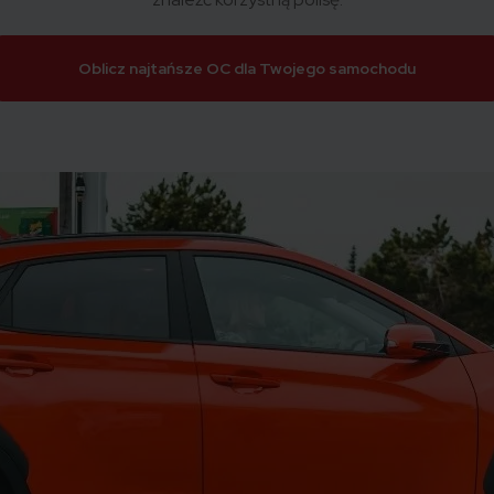
Oblicz najtańsze OC dla Twojego samochodu