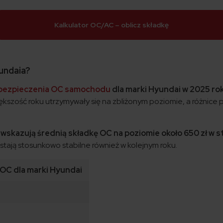
Kalkulator OC/AC – oblicz składkę
undaia?
bezpieczenia OC samochodu
dla marki Hyundai w 2025 rok
iększość roku utrzymywały się na zbliżonym poziomie, a różnic
skazują średnią składkę OC na poziomie około 650 zł w st
ostają stosunkowo stabilne również w kolejnym roku.
 OC dla marki Hyundai