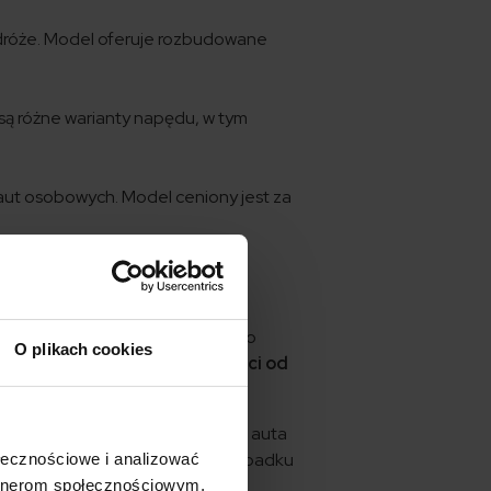
dróże. Model oferuje rozbudowane
są różne warianty napędu, w tym
aut osobowych. Model ceniony jest za
h zarówno z pojazdem, jak i z jego
O plikach cookies
ki może się różnić w zależności od
pieczeniową, miejsce użytkowania auta
a oraz wersja silnikowa. W przypadku
ołecznościowe i analizować
artnerom społecznościowym,