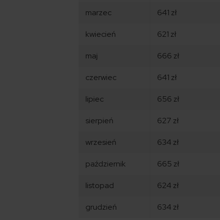
marzec
641 zł
kwiecień
621 zł
maj
666 zł
czerwiec
641 zł
lipiec
656 zł
sierpień
627 zł
wrzesień
634 zł
październik
665 zł
listopad
624 zł
grudzień
634 zł