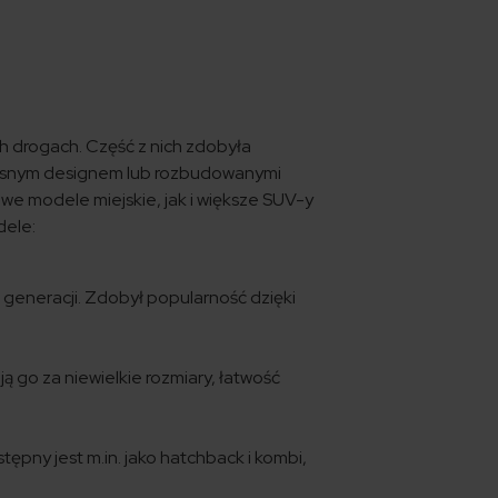
h drogach. Część z nich zdobyła
czesnym designem lub rozbudowanymi
we modele miejskie, jak i większe SUV-y
dele:
 generacji. Zdobył popularność dzięki
 go za niewielkie rozmiary, łatwość
pny jest m.in. jako hatchback i kombi,