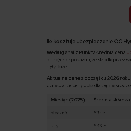
Ile kosztuje ubezpieczenie OC Hy
Według analiz Punkta średnia cena
u
miesięczne pokazują, że składki przez w
były duże.
Aktualne dane z początku 2026 roku w
oznacza, że ceny polis dla tej marki poz
Miesiąc (2025)
Średnia składka
styczeń
634 zł
luty
643 zł