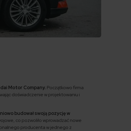
undai Motor Company.
Początkowo firma
wając doświadczenie w projektowaniu i
pniowo budował swoją pozycję w
wojowe, co pozwoliło wprowadzać nowe
egionalnego producenta w jednego z