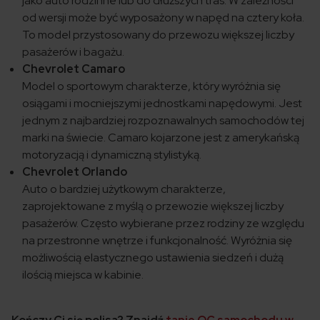
jako auto rodzinne lub do dłuższych tras. W zależności
od wersji może być wyposażony w napęd na cztery koła.
To model przystosowany do przewozu większej liczby
pasażerów i bagażu.
Chevrolet Camaro
Model o sportowym charakterze, który wyróżnia się
osiągami i mocniejszymi jednostkami napędowymi. Jest
jednym z najbardziej rozpoznawalnych samochodów tej
marki na świecie. Camaro kojarzone jest z amerykańską
motoryzacją i dynamiczną stylistyką.
Chevrolet Orlando
Auto o bardziej użytkowym charakterze,
zaprojektowane z myślą o przewozie większej liczby
pasażerów. Często wybierane przez rodziny ze względu
na przestronne wnętrze i funkcjonalność. Wyróżnia się
możliwością elastycznego ustawienia siedzeń i dużą
ilością miejsca w kabinie.