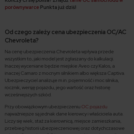
Kończy Ci się polisa? Znajdź
tanie OC samochodu w
porównywarce
Punkta już dziś!
Od czego zależy cena ubezpieczenia OC/AC
Chevroleta?
Na cenę ubezpieczenia Chevroleta wpływa przede
wszystkim to, jaki model jest zgłaszany do kalkulacji.
Inaczej wyceniane będzie miejskie Aveo czy Kalos, a
inaczej Camaro z mocnym silnikiem albo większa Captiva.
Ubezpieczyciel analizuje m.in. pojemność i moc silnika,
rocznik, wersję pojazdu, jego wartość oraz historię
wcześniejszych szkód.
Przy obowiązkowym ubezpieczeniu
OC pojazdu
najważniejsze są jednak dane kierowcy i właściciela auta.
Liczy się wiek, staż za kierownicą, miejsce zamieszkania,
przebieg historii ubezpieczeniowej oraz dotychczasowe