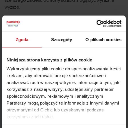
szerszego zakresu ochrony składki mogą być wyraźnie
wyższe.
Porównaj ceny OC i AC dla swojego samochodu
Zgoda
Szczegóły
O plikach cookies
Niniejsza strona korzysta z plików cookie
Chevrolet w liczbach – statystyki i
Wykorzystujemy pliki cookie do spersonalizowania treści
ciekawostki
i reklam, aby oferować funkcje społecznościowe i
analizować ruch w naszej witrynie. Informacje o tym, jak
Choć Chevrolet oficjalnie ograniczył swoją obecność w
korzystasz z naszej witryny, udostępniamy partnerom
europejskich salonach ponad dekadę temu, jego globalna
społecznościowym, reklamowym i analitycznym.
potęga oraz silna pozycja na polskim rynku wtórnym
Partnerzy mogą połączyć te informacje z innymi danymi
sprawiają, że marka ta wciąż dostarcza ciekawych danych.
otrzymanymi od Ciebie lub uzyskanymi podczas
To producent, który potrafi łączyć masową produkcję
korzystania z ich usług.
przystępnych cenowo aut z budowaniem najbardziej