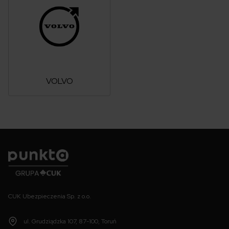
VOLVO
Punkta
CUK Ubezpieczenia Sp. z o.o.
ul. Grudziądzka 107, 87-100, Toruń