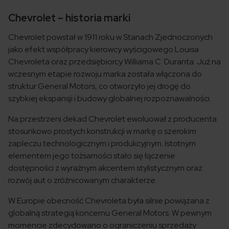
Chevrolet – historia marki
Chevrolet powstał w 1911 roku w Stanach Zjednoczonych
jako efekt współpracy kierowcy wyścigowego Louisa
Chevroleta oraz przedsiębiorcy Williama C. Duranta. Już na
wczesnym etapie rozwoju marka została włączona do
struktur General Motors, co otworzyło jej drogę do
szybkiej ekspansji i budowy globalnej rozpoznawalności.
Na przestrzeni dekad Chevrolet ewoluował z producenta
stosunkowo prostych konstrukcji w markę o szerokim
zapleczu technologicznym i produkcyjnym. Istotnym
elementem jego tożsamości stało się łączenie
dostępności z wyraźnym akcentem stylistycznym oraz
rozwój aut o zróżnicowanym charakterze.
W Europie obecność Chevroleta była silnie powiązana z
globalną strategią koncernu General Motors. W pewnym
momencie zdecydowano o ograniczeniu sprzedaży