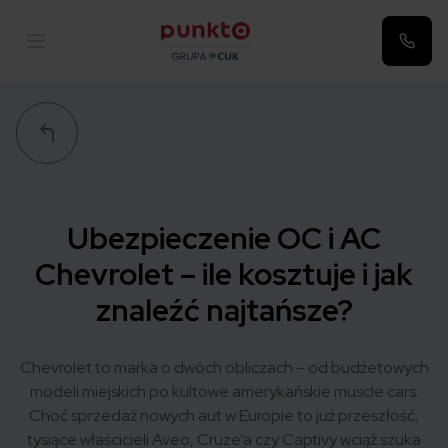
Punkta
Ubezpieczenie OC i AC
Chevrolet – ile kosztuje i jak
znaleźć najtańsze?
Chevrolet to marka o dwóch obliczach – od budżetowych
modeli miejskich po kultowe amerykańskie muscle cars.
Choć sprzedaż nowych aut w Europie to już przeszłość,
tysiące właścicieli Aveo, Cruze’a czy Captivy wciąż szuka