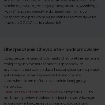
testach IIHS. W Polsce modele takie jak Aveo czy Cruze
rzadko pojawiają się w statystykach jako auta „wysokiego
ryzyka” (w przeciwieństwie do marek premium), co
bezpośrednio przekłada się na stabilne i przewidywalne
stawki za OC i AC dla ich właścicieli.
Ubezpieczenie Chevroleta – podsumowanie
Ubezpieczenie samochodu marki Chevrolet nie ma jednej
stałej ceny, bo rozpiętość modeli i sposobów ich
użytkowania jest bardzo duża. Inaczej wyceniane są proste
auta miejskie, a inaczej większe lub mocniejsze
konstrukcje, które trafiają do zupełnie innej grupy
kierowców.
Tanie ubezpieczenie samochodu
w przypadku OC to
podstawa, ponieważ zakres i tak jest ten sam w każdym
towarzystwie. Inaczej jest z polisami dobrowolnymi.