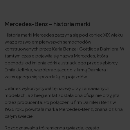
Mercedes-Benz – historia marki
Historia marki Mercedes zaczyna się pod koniec XIX wieku
wraz z rozwojem pierwszych samochodów
konstruowanych przez Karla Benza i Gottlieba Daimlera. W
tamtym czasie pojawiła się nazwa Mercedes, która
pochodzi od imienia córki austriackiego przedsiębiorcy
Emila Jellinka, współpracującego z firmą Daimlera i
zajmującego się sprzedażą jej pojazdów.
Jellinek wykorzystywał tę nazwę przy zamawianych
modelach, a z biegiem lat została ona oficjalnie przyjęta
przez producenta. Po połączeniu firm Daimler i Benz w
1926 roku powstała marka Mercedes-Benz, znana dziś na
całym świecie.
Rozpoznawalna trójramienna gwiazda, często