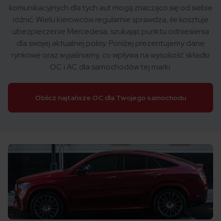
komunikacyjnych dla tych aut mogą znacząco się od siebie
różnić. Wielu kierowców regularnie sprawdza, ile kosztuje
ubezpieczenie Mercedesa, szukając punktu odniesienia
dla swojej aktualnej polisy. Poniżej prezentujemy dane
rynkowe oraz wyjaśniamy, co wpływa na wysokość składki
OC i AC dla samochodów tej marki.
Oblicz najtańsze OC dla Twojego samochodu