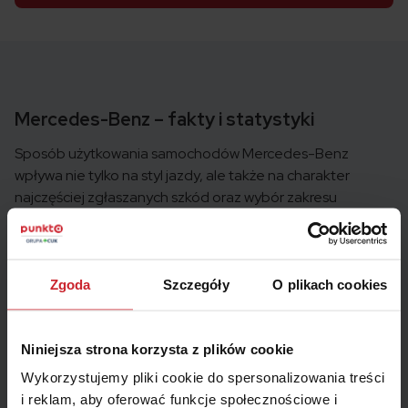
Mercedes-Benz – fakty i statystyki
Sposób użytkowania samochodów Mercedes-Benz
wpływa nie tylko na styl jazdy, ale także na charakter
najczęściej zgłaszanych szkód oraz wybór zakresu
ochrony. W statystykach widoczna jest zarówno obecność
aut prywatnych, jak i pojazdów pracujących intensywnie w
działalności biznesowej, co przekłada się na różne
potrzeby ubezpieczeniowe.
Zgoda
Szczegóły
O plikach cookies
Szkody komunikacyjne i koszty napraw
Niniejsza strona korzysta z plików cookie
Wysoka wartość rynkowa wielu modeli sprawia, że nawet
Wykorzystujemy pliki cookie do spersonalizowania treści
drobne kolizje mogą generować większe koszty napraw niż
i reklam, aby oferować funkcje społecznościowe i