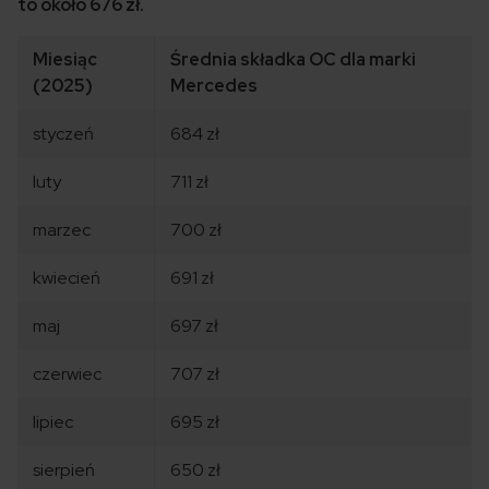
to około 676 zł.
Miesiąc
Średnia składka OC dla marki
(2025)
Mercedes
styczeń
684 zł
luty
711 zł
marzec
700 zł
kwiecień
691 zł
maj
697 zł
czerwiec
707 zł
lipiec
695 zł
sierpień
650 zł