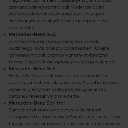
Flagowa limuzyna marki, będąca symbolem luksusu i
zaawansowanych technologii. Model ten od lat
wyznacza kierunek rozwoju stylistyki i rozwiązań
stosowanych w kolejnych generacjach pojazdów
producenta.
Mercedes-Benz GLC
SUV klasy średniej łączący cechy samochodu
rodzinnego i auta do jazdy poza miastem. Kolejne
generacje modelu przynosiły zmiany stylistyczne i
technologiczne, które wpłynęły na jego popularność.
Mercedes-Benz GLE
Większy SUV zaprojektowany z myślą o komforcie
podróży i przestrzeni dla pasażerów. Model ten często
wybierany jest przez osoby potrzebujące auta o
bardziej uniwersalnym charakterze.
Mercedes-Benz Sprinter
Samochód dostawczy obecny w wielu firmach
usługowych i transportowych. Sprinter jest znany z dużej
funkcjonalności oraz różnorodnych wariantów nadwozia.