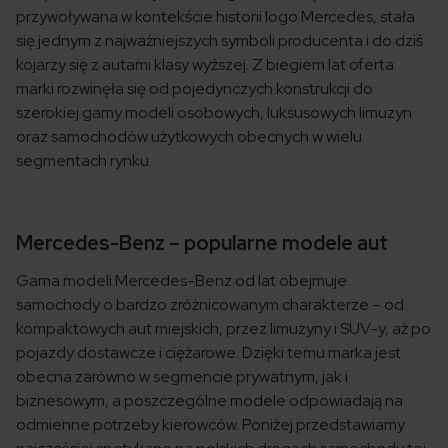
przywoływana w kontekście historii logo Mercedes, stała
się jednym z najważniejszych symboli producenta i do dziś
kojarzy się z autami klasy wyższej. Z biegiem lat oferta
marki rozwinęła się od pojedynczych konstrukcji do
szerokiej gamy modeli osobowych, luksusowych limuzyn
oraz samochodów użytkowych obecnych w wielu
segmentach rynku.
Mercedes-Benz – popularne modele aut
Gama modeli Mercedes-Benz od lat obejmuje
samochody o bardzo zróżnicowanym charakterze – od
kompaktowych aut miejskich, przez limuzyny i SUV-y, aż po
pojazdy dostawcze i ciężarowe. Dzięki temu marka jest
obecna zarówno w segmencie prywatnym, jak i
biznesowym, a poszczególne modele odpowiadają na
odmienne potrzeby kierowców. Poniżej przedstawiamy