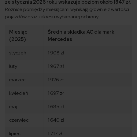
ze stycznia 2026 roku wskazuje poziom około 1847 zł.
Różnice pomiędzy miesiącami wynikają głównie z wartości
pojazdów oraz zakresu wybieranej ochrony.
Miesiąc
Średnia składka AC dla marki
(2025)
Mercedes
styczeń
1 908 zł
luty
1 967 zł
marzec
1 926 zł
kwiecień
1 697 zł
maj
1 685 zł
czerwiec
1 640 zł
lipiec
1 717 zł