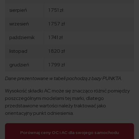
sierpień
1 751 zł
wrzesień
1 757 zł
październik
1 741 zł
listopad
1 820 zł
grudzień
1 799 zł
Dane prezentowane w tabeli pochodzą z bazy PUNKTA.
Wysokość składki AC może się znacząco różnić pomiędzy
poszczególnymi modelami tej marki, dlatego
przedstawione wartości należy traktować jako
orientacyjny punkt odniesienia.
Porównaj ceny OC i AC dla swojego samochodu