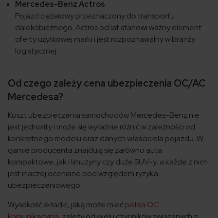
Mercedes-Benz Actros
Pojazd ciężarowy przeznaczony do transportu
dalekobieżnego. Actros od lat stanowi ważny element
oferty użytkowej marki i jest rozpoznawalny w branży
logistycznej.
Od czego zależy cena ubezpieczenia OC/AC
Mercedesa?
Koszt ubezpieczenia samochodów Mercedes-Benz nie
jest jednolity i może się wyraźnie różnić w zależności od
konkretnego modelu oraz danych właściciela pojazdu. W
gamie producenta znajdują się zarówno auta
kompaktowe, jak i limuzyny czy duże SUV-y, a każde z nich
jest inaczej oceniane pod względem ryzyka
ubezpieczeniowego.
Wysokość składki, jaką może mieć
polisa OC
komunikacyjna
, zależy od wielu czynników związanych z