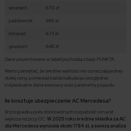
wrzesień
670 zł
październik
686 zł
listopad
673 zł
grudzień
648 zł
Dane prezentowane w tabeli pochodzą z bazy PUNKTA.
Warto pamiętać, że średnie wartości nie oznaczają jednej
stałej ceny, ponieważ każda kalkulacja uwzględnia
indywidualne dane kierowcy oraz parametry pojazdu.
Ile kosztuje ubezpieczenie AC Mercedesa?
W przypadku polis dobrowolnych rozpiętość cen jest
większa niż przy OC.
W 2025 roku średnia składka za AC
dla Mercedesa wyniosła około 1784 zł, a świeża analiza