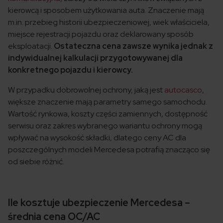
kierowcą i sposobem użytkowania auta. Znaczenie mają
m.in. przebieg historii ubezpieczeniowej, wiek właściciela,
miejsce rejestracji pojazdu oraz deklarowany sposób
eksploatacji.
Ostateczna cena zawsze wynika jednak z
indywidualnej kalkulacji przygotowywanej dla
konkretnego pojazdu i kierowcy.
W przypadku dobrowolnej ochrony, jaką jest
autocasco
,
większe znaczenie mają parametry samego samochodu.
Wartość rynkowa, koszty części zamiennych, dostępność
serwisu oraz zakres wybranego wariantu ochrony mogą
wpływać na wysokość składki, dlatego ceny AC dla
poszczególnych modeli Mercedesa potrafią znacząco się
od siebie różnić.
Ile kosztuje ubezpieczenie Mercedesa –
średnia cena OC/AC