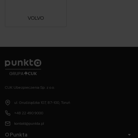
VOLVO
Punkta
CUK Ubezpieczenia Sp. z o.o.
ul. Grudziądzka 107, 87-100, Toruń
+48 22 490 9000
kontakt@punkta.pl
O Punkta