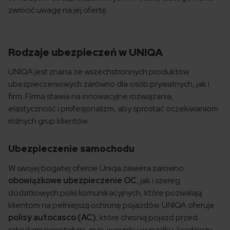
zwrócić uwagę na jej ofertę.
Rodzaje ubezpieczeń w UNIQA
UNIQA jest znana ze wszechstronnych produktów
ubezpieczeniowych zarówno dla osób prywatnych, jak i
firm. Firma stawia na innowacyjne rozwiązania,
elastyczność i profesjonalizm, aby sprostać oczekiwaniom
różnych grup klientów.
Ubezpieczenie samochodu
W swojej bogatej ofercie Uniqa zawiera zarówno
obowiązkowe ubezpieczenie OC
, jak i szereg
dodatkowych polis komunikacyjnych, które pozwalają
klientom na pełniejszą ochronę pojazdów. UNIQA oferuje
polisy autocasco (AC)
, które chronią pojazd przed
szkodami powstałymi, m.in. w wyniku wypadku, kradzieży,