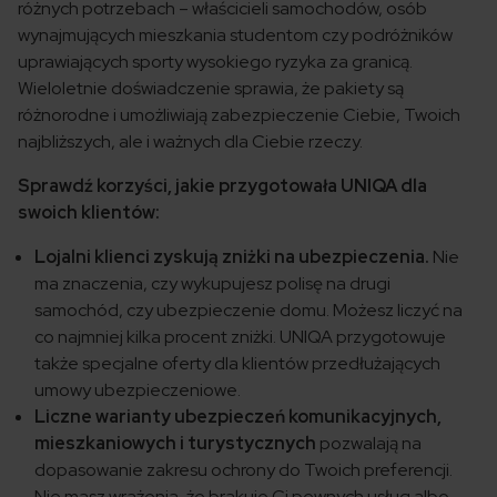
różnych potrzebach – właścicieli samochodów, osób
wynajmujących mieszkania studentom czy podróżników
uprawiających sporty wysokiego ryzyka za granicą.
Wieloletnie doświadczenie sprawia, że pakiety są
różnorodne i umożliwiają zabezpieczenie Ciebie, Twoich
najbliższych, ale i ważnych dla Ciebie rzeczy.
Sprawdź korzyści, jakie przygotowała UNIQA dla
swoich klientów:
Lojalni klienci zyskują zniżki na ubezpieczenia.
Nie
ma znaczenia, czy wykupujesz polisę na drugi
samochód, czy ubezpieczenie domu. Możesz liczyć na
co najmniej kilka procent zniżki. UNIQA przygotowuje
także specjalne oferty dla klientów przedłużających
umowy ubezpieczeniowe.
Liczne warianty ubezpieczeń komunikacyjnych,
mieszkaniowych i turystycznych
pozwalają na
dopasowanie zakresu ochrony do Twoich preferencji.
Nie masz wrażenia, że brakuje Ci pewnych usług albo