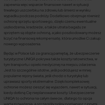
zapewnia więc wsparcie finansowe nawet w sytuacji
trwałego uszczerbku na zdrowiu lub śmierci w wyniku
wypadku podczas podróży. Dodatkowo obejmuje również
ochronę sprzętu sportowego, dzięki czemu ewentualne
uszkodzenia, kradzieże, a także utrata bagażu ze
sprzętem są objęte ochroną, a jako poszkodowany możesz
liczyć na finansową rekompensatę, która umożliwi Ci zakup
nowego wyposażenia.
Będąc w Polsce lub za granicą pamiętaj, że ubezpieczenie
turystyczne UNIQA pokrywa także koszty ratownictwa, w
tym transportu i opieki medycznej na miejscu zdarzenia.
Jest to szczególnie istotne, jeśli podróżujesz w mniej
popularne rejony świata, jeśli chodzi o turystykę lub
uprawiasz sporty ekstremalne. Dzięki kompleksowej
ochronie możesz cieszyć się wyjazdem, nawet w sytuacji,
kiedy dotkną Cię nieplanowane koszty. Ubezpieczenie
UNIQA to ochrona na całym świecie, dlatego to opcja
warta rozważenia, a szczegóły polisy porównasz z innymi