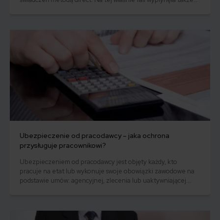
AXA Direct (obecnie AXA Ubezpieczenia), reklamująca się
jako firma, z którą do komunikacji wystarczy telefon. Klient
łatwo i tanio mógł kupić pakiet ubezpieczeń. Do tej pory AXA
pozostaje ważnym graczem na rynku direct.
Ubezpieczenie od pracodawcy – jaka ochrona
przysługuje pracownikowi?
Ubezpieczeniem od pracodawcy jest objęty każdy, kto
pracuje na etat lub wykonuje swoje obowiązki zawodowe na
podstawie umów: agencyjnej, zlecenia lub uaktywniającej.
Przed czym dokładnie ono chroni?