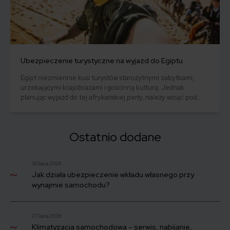
Ubezpieczenie turystyczne na wyjazd do Egiptu
Egipt niezmiennie kusi turystów starożytnymi zabytkami,
urzekającymi krajobrazami i gościnną kulturą. Jednak
planując wyjazd do tej afrykańskiej perły, należy wziąć pod
uwagę również kwestie bezpieczeństwa i ochrony podczas
podróży. Ubezpieczenie turystyczne do Egiptu pozwoli
cieszyć się spokojnym i bezpiecznym wypoczynkiem.
Ostatnio dodane
30 lipca 2026
Jak działa ubezpieczenie wkładu własnego przy
wynajmie samochodu?
27 lipca 2026
Klimatyzacja samochodowa – serwis, nabijanie,