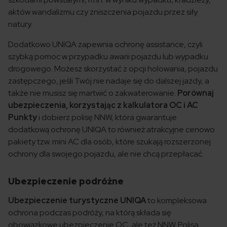
aktów wandalizmu czy zniszczenia pojazdu przez siły
natury.
Dodatkowo UNIQA zapewnia ochronę assistance, czyli
szybką pomoc w przypadku awarii pojazdu lub wypadku
drogowego. Możesz skorzystać z opcji holowania, pojazdu
zastępczego, jeśli Twój nie nadaje się do dalszej jazdy, a
także nie musisz się martwić o zakwaterowanie.
Porównaj
ubezpieczenia, korzystając z kalkulatora OC i AC
Punkty
i dobierz polisę NNW, która gwarantuje
dodatkową ochronę UNIQA to również atrakcyjne cenowo
pakiety tzw. mini AC dla osób, które szukają rozszerzonej
ochrony dla swojego pojazdu, ale nie chcą przepłacać.
Ubezpieczenie podróżne
Ubezpieczenie turystyczne UNIQA
to kompleksowa
ochrona podczas podróży, na którą składa się
obowiązkowe ubezpieczenie OC, ale też NNW. Polisa