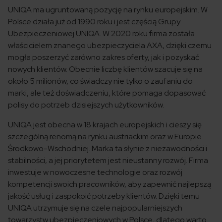
UNIQA ma ugruntowaną pozycję na rynku europejskim. W
Polsce działa już od 1990 roku i jest częścią Grupy
Ubezpieczeniowej UNIQA. W 2020 roku firma została
właścicielem znanego ubezpieczyciela AXA, dzięki czemu
mogła poszerzyć zarówno zakres oferty, jak i pozyskać
nowych klientów. Obecnie liczbę klientów szacuje się na
około 5 milionów, co świadczy nie tylko o zaufaniu do
marki, ale też doświadczeniu, które pomaga dopasować
polisy do potrzeb dzisiejszych użytkowników.
UNIQA jest obecna w 18 krajach europejskich i cieszy się
szczególną renomą na rynku austriackim oraz w Europie
Środkowo-Wschodniej. Marka ta słynie z niezawodności i
stabilności, a jej priorytetem jest nieustanny rozwój. Firma
inwestuje w nowoczesne technologie oraz rozwój
kompetencji swoich pracowników, aby zapewnić najlepszą
jakość usług i zaspokoić potrzeby klientów. Dzięki temu
UNIQA utrzymuje się na czele najpopularniejszych
towarzystw ubezpieczeniowych w Polsce, dlatego warto