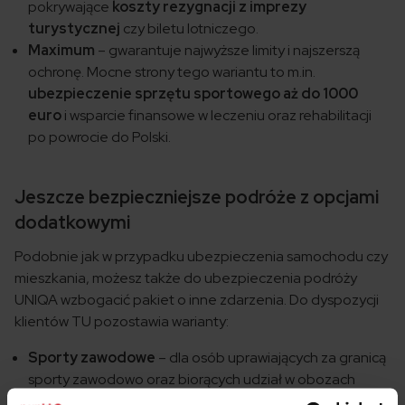
pokrywające
koszty rezygnacji z imprezy
turystycznej
czy biletu lotniczego.
Maximum
– gwarantuje najwyższe limity i najszerszą
ochronę. Mocne strony tego wariantu to m.in.
ubezpieczenie sprzętu sportowego aż do 1000
euro
i wsparcie finansowe w leczeniu oraz rehabilitacji
po powrocie do Polski.
Jeszcze bezpieczniejsze podróże z opcjami
dodatkowymi
Podobnie jak w przypadku ubezpieczenia samochodu czy
mieszkania, możesz także do ubezpieczenia podróży
UNIQA wzbogacić pakiet o inne zdarzenia. Do dyspozycji
klientów TU pozostawia warianty:
Sporty zawodowe
– dla osób uprawiających za granicą
sporty zawodowo oraz biorących udział w obozach
kondycyjnych czy ekspedycjach.