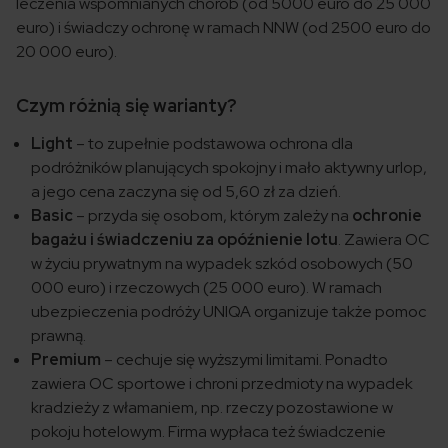
leczenia wspomnianych chorób (od 5000 euro do 25 000
euro) i świadczy ochronę w ramach NNW (od 2500 euro do
20 000 euro).
Czym różnią się warianty?
Light
– to zupełnie podstawowa ochrona dla
podróżników planujących spokojny i mało aktywny urlop,
a jego cena zaczyna się od 5,60 zł za dzień.
Basic
– przyda się osobom, którym zależy na
ochronie
bagażu i świadczeniu za opóźnienie lotu
. Zawiera OC
w życiu prywatnym na wypadek szkód osobowych (50
000 euro) i rzeczowych (25 000 euro). W ramach
ubezpieczenia podróży UNIQA organizuje także pomoc
prawną.
Premium
– cechuje się wyższymi limitami. Ponadto
zawiera OC sportowe i chroni przedmioty na wypadek
kradzieży z włamaniem, np. rzeczy pozostawione w
pokoju hotelowym. Firma wypłaca też świadczenie