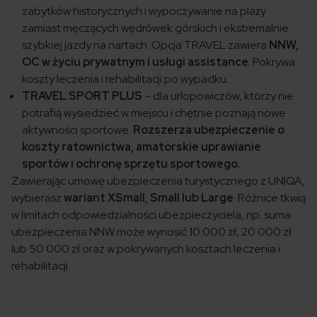
zabytków historycznych i wypoczywanie na plaży
zamiast męczących wędrówek górskich i ekstremalnie
szybkiej jazdy na nartach. Opcja TRAVEL zawiera
NNW,
OC w życiu prywatnym i usługi assistance
. Pokrywa
koszty leczenia i rehabilitacji po wypadku.
TRAVEL SPORT PLUS
– dla urlopowiczów, którzy nie
potrafią wysiedzieć w miejscu i chętnie poznają nowe
aktywności sportowe.
Rozszerza ubezpieczenie o
koszty ratownictwa, amatorskie uprawianie
sportów i ochronę sprzętu sportowego.
Zawierając umowę ubezpieczenia turystycznego z UNIQA,
wybierasz
wariant XSmall, Small lub Large
. Różnice tkwią
w limitach odpowiedzialności ubezpieczyciela, np. suma
ubezpieczenia NNW może wynosić 10 000 zł, 20 000 zł
lub 50 000 zł oraz w pokrywanych kosztach leczenia i
rehabilitacji.