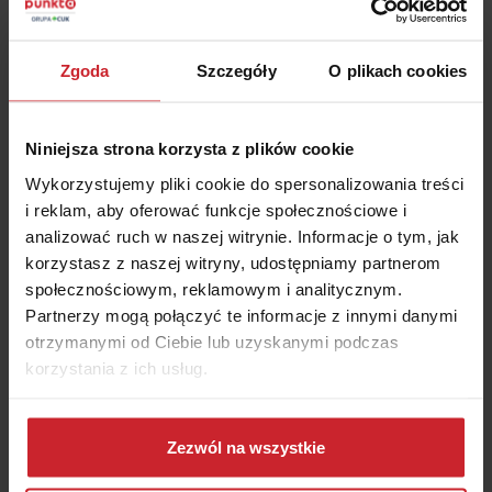
Sporty ekstremalne
– jeżeli planujesz skok ze
spadochronem, kolarstwo górskie czy narciarstwo
Zgoda
Szczegóły
O plikach cookies
alpejskie, warto dodać ten wariant do polisy.
Praca fizyczna
– wyjeżdżasz w celach zarobkowych lub
planujesz wolontariat? Ubezpiecz się na wypadek
Niniejsza strona korzysta z plików cookie
niechcianych zdarzeń!
Zaostrzenie choroby
– na skutek wyjazdów choroby
Wykorzystujemy pliki cookie do spersonalizowania treści
przewlekłe mogą się zaostrzyć. Nie ryzykuj, ubezpiecz
i reklam, aby oferować funkcje społecznościowe i
się z UNIQA!
analizować ruch w naszej witrynie. Informacje o tym, jak
korzystasz z naszej witryny, udostępniamy partnerom
społecznościowym, reklamowym i analitycznym.
Partnerzy mogą połączyć te informacje z innymi danymi
otrzymanymi od Ciebie lub uzyskanymi podczas
korzystania z ich usług.
Dowiedz się więcej na temat tego, kim jesteśmy, jak
można się z nami skontaktować i w jaki sposób
Zezwól na wszystkie
98% klientów poleca
przetwarzamy dane osobowe w ramach
Polityki