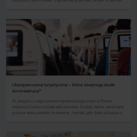
uboższa o jedno kółko. Zapewniamy jednak, że jest to wersja
bardziej optymistyczna. Ta mniej zakłada taki obrazek:
wysiadasz z samolotu i kierujesz kroki po bagaż. Czekasz. Z
taśmy znikają kolejne bagaże, a Twojego brak. Czy należy Ci
się odszkodowanie od linii lotniczych za zagubiony bagaż?
Ubezpieczenia turystyczne – które obejmują skutki
koronawirusa?
W związku z zagrożeniem epidemiologicznym w Polsce
większość lotów została wstrzymana. Zostały także zamknięte
granice wielu państw na świecie. Jednak, gdy tylko sytuacja się
unormuje, znów będziemy ruszać w podróże - czy to
zawodowe, czy rodzinne.