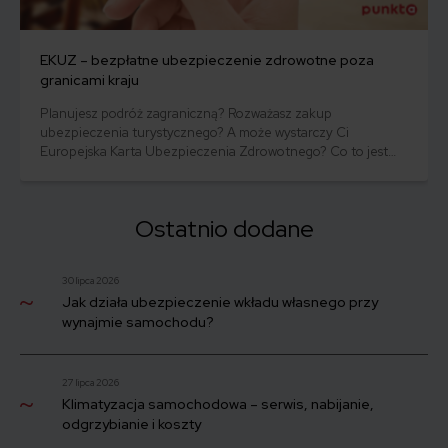
EKUZ – bezpłatne ubezpieczenie zdrowotne poza
granicami kraju
Planujesz podróż zagraniczną? Rozważasz zakup
ubezpieczenia turystycznego? A może wystarczy Ci
Europejska Karta Ubezpieczenia Zdrowotnego? Co to jest
karta EKUZ i jak działa? W jakich krajach zapewni Ci swobodny
dostęp do świadczeń medycznych? Prezentujemy mały
przewodnik dotyczący karty EKUZ.
Ostatnio dodane
30 lipca 2026
Jak działa ubezpieczenie wkładu własnego przy
wynajmie samochodu?
27 lipca 2026
Klimatyzacja samochodowa – serwis, nabijanie,
odgrzybianie i koszty