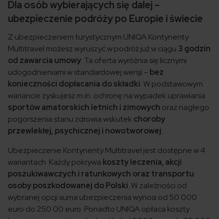
Dla osób wybierających się dalej –
ubezpieczenie podróży po Europie i świecie
Z ubezpieczeniem turystycznym UNIQA Kontynenty
Multitravel możesz wyruszyć w podróż już w ciągu
3 godzin
od zawarcia umowy
. Ta oferta wyróżnia się licznymi
udogodnieniami w standardowej wersji –
bez
konieczności dopłacania do składki
. W podstawowym
wariancie zyskujesz m.in. ochronę na wypadek uprawiania
sportów amatorskich letnich i zimowych
oraz nagłego
pogorszenia stanu zdrowia wskutek
choroby
przewlekłej, psychicznej i nowotworowej
.
Ubezpieczenie Kontynenty Multitravel jest dostępne w 4
wariantach. Każdy pokrywa
koszty leczenia, akcji
poszukiwawczych i ratunkowych oraz transportu
osoby poszkodowanej do Polski
. W zależności od
wybranej opcji suma ubezpieczenia wynosi od 50 000
euro do 250 00 euro. Ponadto UNIQA opłaca koszty