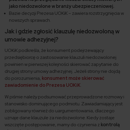
jako niedozwolone w branży ubezpieczeniowej.
Bazie decyzji Prezesa UOKiK – zawiera rozstrzygnięcia w
nowszych sprawach.
Jak i gdzie zgłosić klauzulę niedozwoloną w
umowie adhezyjnej?
UOKiK podkreśla, że konsument podejrzewający
przedsiębiorcę o zastosowanie klauzuli niedozwolonej
powinien w pierwszej kolejności skierować zapytanie do
drugiej strony umowy adhezyjnej. Jeżeli strony nie dojdą
do porozumienia,
konsument może skierować
zawiadomienie do Prezesa UOKiK
.
W piśmie należy podsumować przeprowadzone rozmowy i
stanowisko dominującego podmiotu. Zawiadamiający jest
zobligowany również do uargumentowania, dlaczego
uznaje dane klauzule za niedozwolone. Kiedy zostaje
wszczęte postępowanie, mamy do czynienia z
kontrolą