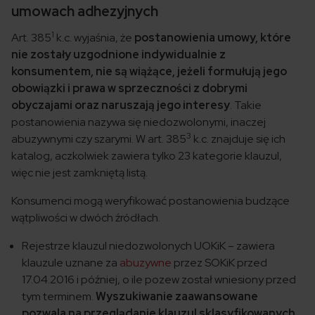
umowach adhezyjnych
1
Art. 385
k.c. wyjaśnia, że
postanowienia umowy, które
nie zostały uzgodnione indywidualnie z
konsumentem, nie są wiążące, jeżeli formułują jego
obowiązki i prawa w sprzeczności z dobrymi
obyczajami oraz naruszają jego interesy
. Takie
postanowienia nazywa się niedozwolonymi, inaczej
3
abuzywnymi czy szarymi. W art. 385
k.c. znajduje się ich
katalog, aczkolwiek zawiera tylko 23 kategorie klauzul,
więc nie jest zamkniętą listą.
Konsumenci mogą weryfikować postanowienia budzące
wątpliwości w dwóch źródłach.
Rejestrze klauzul niedozwolonych UOKiK – zawiera
klauzule uznane za
abuzywne
przez SOKiK przed
17.04.2016 i później, o ile pozew został wniesiony przed
tym terminem.
Wyszukiwanie zaawansowane
pozwala na przeglądanie klauzul sklasyfikowanych