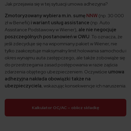
Jak przejawia się w tej sytuacji umowa adhezyjna?
Zmotoryzowany wybiera m.in. sumę
NNW
(np. 30 000
zł w Benefii)
i wariant usług assistance
(np. Auto
Assistance Podstawowy w Wiener),
ale nie negocjuje
poszczególnych postanowień w OWU
. To oznacza, że
jeśli zdecyduje się na wspomniany pakiet w Wiener, nie
tylko zaakceptuje maksymalny limit holowania samochodu i
okres wynajmu auta zastępczego, ale także zobowiąże się
do przestrzegania zasad postępowania w razie zajścia
zdarzenia objętego ubezpieczeniem. Oczywiście
umowa
adhezyjna nakłada obowiązki także na
ubezpieczyciela
, wskazując konsekwencje ich naruszenia.
Kalkulator OC/AC – oblicz składkę