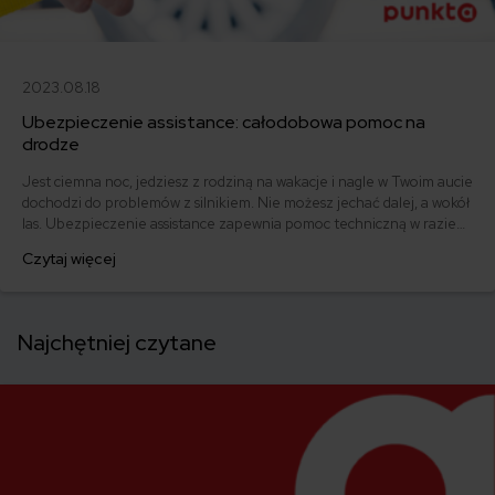
2023.08.18
Ubezpieczenie assistance: całodobowa pomoc na
drodze
Jest ciemna noc, jedziesz z rodziną na wakacje i nagle w Twoim aucie
dochodzi do problemów z silnikiem. Nie możesz jechać dalej, a wokół
las. Ubezpieczenie assistance zapewnia pomoc techniczną w razie
takich problemów. Jeżeli często wyjeżdżasz albo masz awaryjny
Czytaj więcej
samochód, assistance może Ci bardzo ułatwić życie.
Najchętniej czytane