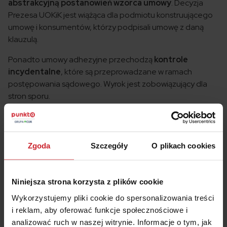
abstrakcyjną postanowień wzorca umowy
. Decyzja
Prezesa UOKiK jest wiążąca dla podmiotu konstruującego
umowę i konsumentów, którzy podpisali umowę z daną
klauzulą.
Ponadto umowy adhezyjne przechodzą
kontrole
incydentalne
, które są przeprowadzane w ramach
postępowania sądowego. Wyrok jest zobowiązujący dla
stron sporu.
Sprawdź także:
Tajemniczy klient z UOKiK odwiedzi ubezpieczyciela?
Zgoda
Szczegóły
O plikach cookies
10 mln kary dla UNIQA! Co było przyczyną?
Agent ubezpieczeniowy – 3 sprawy, o których musisz
pamiętać, gdy z nim rozmawiasz
Niniejsza strona korzysta z plików cookie
Wykorzystujemy pliki cookie do spersonalizowania treści
i reklam, aby oferować funkcje społecznościowe i
analizować ruch w naszej witrynie. Informacje o tym, jak