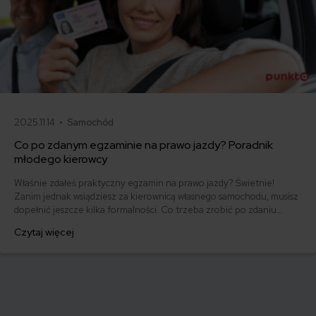
2025.11.14 •
Samochód
Co po zdanym egzaminie na prawo jazdy? Poradnik
młodego kierowcy
Właśnie zdałeś praktyczny egzamin na prawo jazdy? Świetnie!
Zanim jednak wsiądziesz za kierownicą własnego samochodu, musisz
dopełnić jeszcze kilka formalności. Co trzeba zrobić po zdaniu
egzaminu na prawo jazdy? Poznaj praktyczne wskazówki, dzięki
Czytaj więcej
którym szybko załatwisz sprawy urzędowe i będziesz mógł prowadzić
swoje auto.