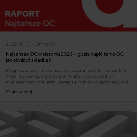
2026.08.06 •
Samochód
Najtańsze OC w sierpniu 2026 – gdzie kupić tanie OC i
jak obniżyć składkę?
Prognozowana średnia cena za OC w sierpniu 2026 r. wynosi 649 zł
– wynika z wewnętrznych danych Punkty. Choć w ostatnich
miesiącach ceny polis ustabilizowały się, różnice pomiędzy stawkami
za ubezpieczenie są ogromne. Jedni płacą zaledwie nieco ponad
Czytaj więcej
500 zł, inni – powyżej 1500 zł. Gdzie znaleźć najtańsze OC w Polsce
i jak obniżyć koszty ubezpieczenia samochodu? Odpowiadamy na
podstawie najnowszych danych z rynku.