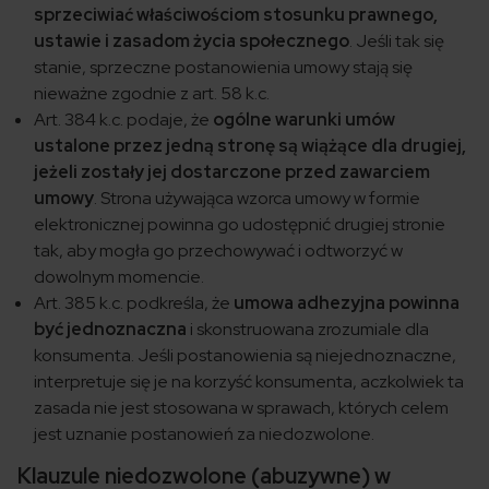
sprzeciwiać właściwościom stosunku prawnego,
ustawie i zasadom życia społecznego
. Jeśli tak się
stanie, sprzeczne postanowienia umowy stają się
nieważne zgodnie z art. 58 k.c.
Art. 384 k.c. podaje, że
ogólne warunki umów
ustalone przez jedną stronę są wiążące dla drugiej,
jeżeli zostały jej dostarczone przed zawarciem
umowy
. Strona używająca wzorca umowy w formie
elektronicznej powinna go udostępnić drugiej stronie
tak, aby mogła go przechowywać i odtworzyć w
dowolnym momencie.
Art. 385 k.c. podkreśla, że
umowa adhezyjna powinna
być jednoznaczna
i skonstruowana zrozumiale dla
konsumenta. Jeśli postanowienia są niejednoznaczne,
interpretuje się je na korzyść konsumenta, aczkolwiek ta
zasada nie jest stosowana w sprawach, których celem
jest uznanie postanowień za niedozwolone.
Klauzule niedozwolone (abuzywne) w