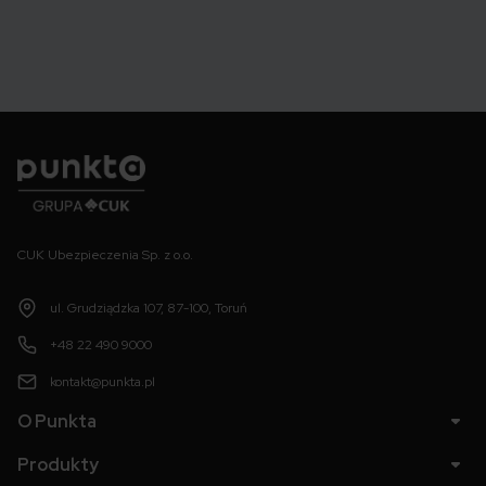
Punkta
CUK Ubezpieczenia Sp. z o.o.
ul. Grudziądzka 107, 87-100, Toruń
+48 22 490 9000
kontakt@punkta.pl
O Punkta
Produkty