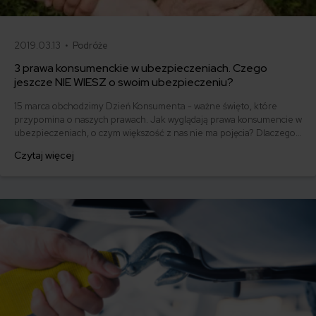
2019.03.13 •
Podróże
3 prawa konsumenckie w ubezpieczeniach. Czego
jeszcze NIE WIESZ o swoim ubezpieczeniu?
15 marca obchodzimy Dzień Konsumenta - ważne święto, które
przypomina o naszych prawach. Jak wyglądają prawa konsumencie w
ubezpieczeniach, o czym większość z nas nie ma pojęcia? Dlaczego
warto wiedzieć, czego możemy wymagać i jak dochodzić swoich
Czytaj więcej
roszczeń, kiedy coś idzie nie tak?