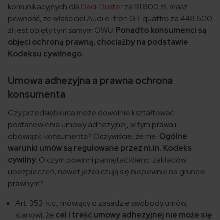
komunikacyjnych dla
Dacii Duster
za 91 800 zł, masz
pewność, że właściciel Audi e-tron GT quattro za 448 600
zł jest objęty tym samym OWU.
Ponadto konsumenci są
objęci ochroną prawną, chociażby na podstawie
Kodeksu cywilnego.
Umowa adhezyjna a prawna ochrona
konsumenta
Czy przedsiębiorca może dowolnie kształtować
postanowienia umowy adhezyjnej, w tym prawa i
obowiązki konsumenta? Oczywiście, że nie.
Ogólne
warunki umów są regulowane przez m.in. Kodeks
cywilny.
O czym powinni pamiętać klienci zakładów
ubezpieczeń, nawet jeżeli czują się niepewnie na gruncie
prawnym?
1
Art. 353
k.c., mówiący o zasadzie swobody umów,
stanowi, że
cel i treść umowy adhezyjnej nie może się