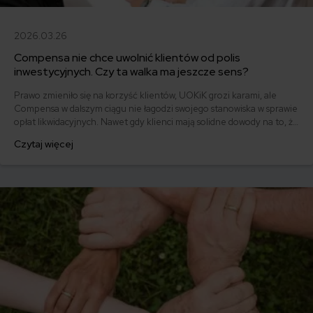
2026.03.26
Compensa nie chce uwolnić klientów od polis
inwestycyjnych. Czy ta walka ma jeszcze sens?
Prawo zmieniło się na korzyść klientów, UOKiK grozi karami, ale
Compensa w dalszym ciągu nie łagodzi swojego stanowiska w sprawie
opłat likwidacyjnych. Nawet gdy klienci mają solidne dowody na to, że
przy sprzedaży tzw. „polisolokat” dochodziło do nieprawidłowości.
Czytaj więcej
Dziś opisuję potyczki z ubezpieczycielem dwóch klientek, które
zawarły umowy za pośrednictwem firmy OVB.