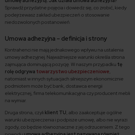
umowę adhezyjną. Jak działa umowa adhezyjna?
Sprawdź przydatne pojęcia i dowiedz się, co zrobić, kiedy
podejrzewasz zakład ubezpieczeń o stosowanie
niedozwolonych postanowień.
Umowa adhezyjna – definicja i strony
Kontrahenci nie mają jednakowego wpływu na ustalenia
umowy adhezyjnej. Najważniejsze warunki określa strona
zajmująca dominującą pozycję. W naszym przypadku
tę
rolę odgrywa
towarzystwo ubezpieczeniowe
,
natomiast w innych sytuacjach silniejszym ekonomicznie
podmiotem może być bank, dostawca energii
elektrycznej, firma telekomunikacyjna czy producent mebli
na wymiar.
Druga strona, czyli
klient TU
, albo zaakceptuje ogólne
warunki ubezpieczenia i podpisze umowę, albo nie wyrazi
zgody, co będzie równoznaczne z jej odrzuceniem. Z tego
powodu
umowa adhezyjna jest nazywana również