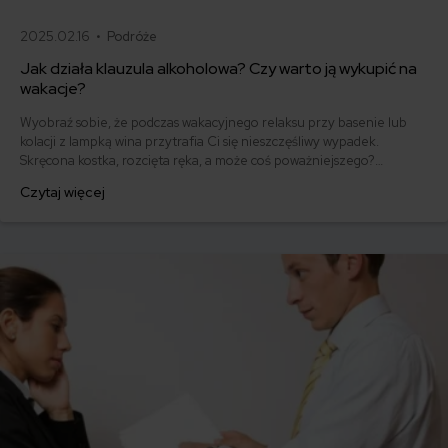
2025.02.16 •
Podróże
Jak działa klauzula alkoholowa? Czy warto ją wykupić na
wakacje?
Wyobraź sobie, że podczas wakacyjnego relaksu przy basenie lub
kolacji z lampką wina przytrafia Ci się nieszczęśliwy wypadek.
Skręcona kostka, rozcięta ręka, a może coś poważniejszego?
Standardowe ubezpieczenie turystyczne odmówi w takiej sytuacji
Czytaj więcej
pokrycia kosztów leczenia, jeśli we krwi wykryta zostanie nawet
minimalna ilość alkoholu. Właśnie tu wkracza klauzula alkoholowa.