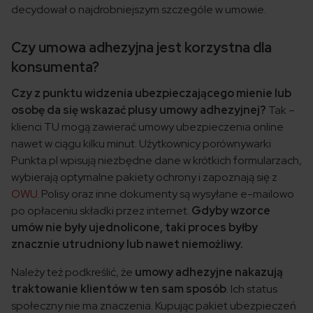
decydował o najdrobniejszym szczególe w umowie.
Czy umowa adhezyjna jest korzystna dla
konsumenta?
Czy z punktu widzenia ubezpieczającego mienie lub
osobę da się wskazać plusy umowy adhezyjnej?
Tak –
klienci TU mogą zawierać umowy ubezpieczenia online
nawet w ciągu kilku minut. Użytkownicy porównywarki
Punkta.pl wpisują niezbędne dane w krótkich formularzach,
wybierają optymalne pakiety ochrony i zapoznają się z
OWU
. Polisy oraz inne dokumenty są wysyłane e-mailowo
po opłaceniu składki przez internet.
Gdyby wzorce
umów nie były ujednolicone, taki proces byłby
znacznie utrudniony lub nawet niemożliwy.
Należy też podkreślić, że
umowy adhezyjne nakazują
traktowanie klientów w ten sam sposób
. Ich status
społeczny nie ma znaczenia. Kupując pakiet ubezpieczeń