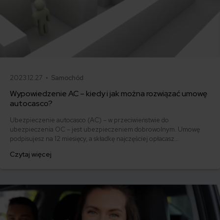
2023.12.27 •
Samochód
Wypowiedzenie AC – kiedy i jak można rozwiązać umowę
autocasco?
Ubezpieczenie autocasco (AC) – w przeciwieństwie do
ubezpieczenia OC – jest ubezpieczeniem dobrowolnym. Umowę
podpisujesz na 12 miesięcy, a składkę najczęściej opłacasz
jednorazowo. Co w przypadku, gdy udało Ci się znaleźć lepszą
Czytaj więcej
ofertę lub zdecydowałeś się sprzedać samochód w trakcie trwania
umowy? Sprawdź, w jakich sytuacjach ubezpieczenie AC wygasa
samo, a kiedy można odstąpić od umowy.