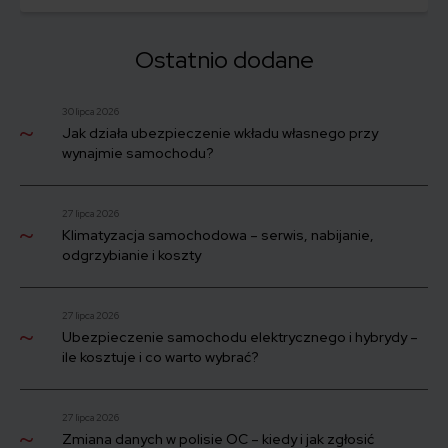
bardziej optymistyczna. Ta mniej zakłada taki obrazek:
wysiadasz z samolotu i kierujesz kroki po bagaż. Czekasz. Z
taśmy znikają kolejne bagaże, a Twojego brak. Czy należy Ci
Ostatnio dodane
się odszkodowanie od linii lotniczych za zagubiony bagaż?
30 lipca 2026
Jak działa ubezpieczenie wkładu własnego przy
wynajmie samochodu?
27 lipca 2026
Klimatyzacja samochodowa – serwis, nabijanie,
odgrzybianie i koszty
27 lipca 2026
Ubezpieczenie samochodu elektrycznego i hybrydy –
ile kosztuje i co warto wybrać?
27 lipca 2026
Zmiana danych w polisie OC – kiedy i jak zgłosić