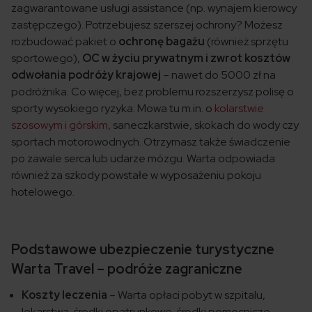
zagwarantowane usługi assistance (np. wynajem kierowcy
zastępczego). Potrzebujesz szerszej ochrony? Możesz
rozbudować pakiet o
ochronę bagażu
(również sprzętu
sportowego),
OC w życiu prywatnym i zwrot kosztów
odwołania podróży krajowej
– nawet do 5000 zł na
podróżnika. Co więcej, bez problemu rozszerzysz polisę o
sporty wysokiego ryzyka. Mowa tu m.in. o
kolarstwie
szosowym i górskim
, saneczkarstwie, skokach do wody czy
sportach motorowodnych. Otrzymasz także świadczenie
po zawale serca lub udarze mózgu. Warta odpowiada
również za szkody powstałe w wyposażeniu pokoju
hotelowego.
Podstawowe ubezpieczenie turystyczne
Warta Travel – podróże zagraniczne
Koszty leczenia
– Warta opłaci pobyt w szpitalu,
lekarstwa, środki opatrunkowe, środki pomocnicze,