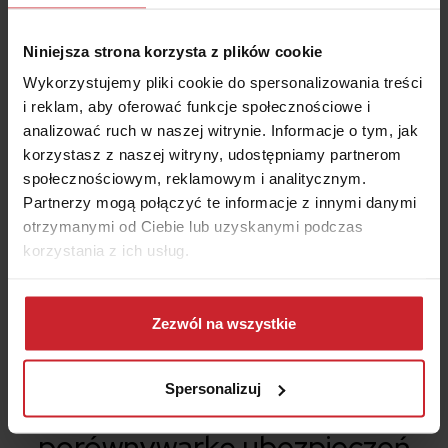
jeszcze więcej profitów.
Warta dołącza darmowy pakiet
korzyści do
ubezpieczenia turystycznego dla sportowców,
Niniejsza strona korzysta z plików cookie
który zapewnia
zwrot kosztów karnetu i
wypożyczonego sprzętu snowboardowego lub
Wykorzystujemy pliki cookie do spersonalizowania treści
narciarskiego
. Kiedy osoba ubezpieczona rezygnuje z
i reklam, aby oferować funkcje społecznościowe i
aktywności wskutek nieszczęśliwego wypadku, nie musi się
analizować ruch w naszej witrynie. Informacje o tym, jak
martwić zmarnowanymi pieniędzmi. Ponadto Warta ponosi
korzystasz z naszej witryny, udostępniamy partnerom
koszt napraw szkód wyrządzonych w wypożyczonym
społecznościowym, reklamowym i analitycznym.
sprzęcie.
Partnerzy mogą połączyć te informacje z innymi danymi
otrzymanymi od Ciebie lub uzyskanymi podczas
korzystania z ich usług.
Dowiedz się więcej na temat tego, kim jesteśmy, jak
można się z nami skontaktować i w jaki sposób
Zezwól na wszystkie
przetwarzamy dane osobowe w ramach
Polityki
prywatności
.
Spersonalizuj
98% klientów poleca
porównywarkę ubezpieczeń