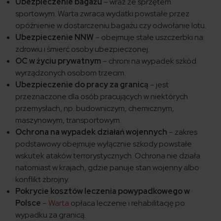
Ubezpieczenie bagażu
– wraz ze sprzętem
sportowym. Warta zwraca wydatki powstałe przez
opóźnienie w dostarczeniu bagażu czy odwołanie lotu.
Ubezpieczenie NNW
– obejmuje stałe uszczerbki na
zdrowiu i śmierć osoby ubezpieczonej.
OC w życiu prywatnym
– chroni na wypadek szkód
wyrządzonych osobom trzecim.
Ubezpieczenie do pracy za granicą
– jest
przeznaczone dla osób pracujących w niektórych
przemysłach, np. budowniczym, chemicznym,
maszynowym, transportowym.
Ochrona na wypadek działań wojennych
– zakres
podstawowy obejmuje wyłącznie szkody powstałe
wskutek ataków terrorystycznych. Ochrona nie działa
natomiast w krajach, gdzie panuje stan wojenny albo
konflikt zbrojny.
Pokrycie kosztów leczenia powypadkowego w
Polsce
–
Warta
opłaca leczenie i rehabilitację po
wypadku za granicą.