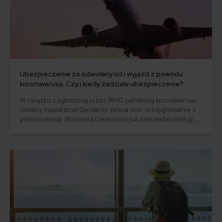
Ubezpieczenie za odwołany lot i wyjazd z powodu
koronawirusa. Czy i kiedy zadziała ubezpieczenie?
W związku z ogłoszoną przez WHO pandemią koronawirusa,
Główny Inspektorat Sanitarny zaleca m.in. zrezygnowanie z
podróżowania. Wybrani przewoźnicy już zaprzestali obsługi
lotów w konkretnych kierunkach, a wszystko wskazuje na to,
że odwołanych lotów będzie więcej. Dodatkowo realnym
wydaje się scenariusz dotyczący zamknięcia portów
lotniczych.