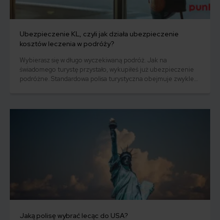
Ubezpieczenie KL, czyli jak działa ubezpieczenie
kosztów leczenia w podróży?
Wybierasz się w długo wyczekiwaną podróż. Jak na
świadomego turystę przystało, wykupiłeś już ubezpieczenie
podróżne. Standardowa polisa turystyczna obejmuje zwykle
ubezpieczenie KL, NNW, pakiet assistance czy chociażby
ubezpieczenie bagażu. Dziś sprawdzimy, co to jest
ubezpieczenie KL. Powiemy sobie jak działa ubezpieczenie
kosztów leczenia w podróży i na co zwrócić uwagę kupując
ubezpieczenie zdrowotne na wyjazd.
Jaką polisę wybrać lecąc do USA?