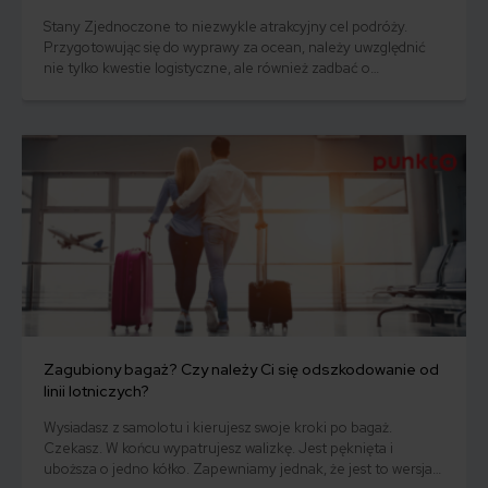
Stany Zjednoczone to niezwykle atrakcyjny cel podróży.
Przygotowując się do wyprawy za ocean, należy uwzględnić
nie tylko kwestie logistyczne, ale również zadbać o
odpowiednie ubezpieczenie. Wybór najlepszej polisy
turystycznej do USA to must have w razie nieprzewidzianych
zdarzeń podczas pobytu. Jak dobrać optymalną ochronę?
Jakie składowe powinna zawierać dobra polisa
ubezpieczeniowa? Ile kosztuje?
Zagubiony bagaż? Czy należy Ci się odszkodowanie od
linii lotniczych?
Wysiadasz z samolotu i kierujesz swoje kroki po bagaż.
Czekasz. W końcu wypatrujesz walizkę. Jest pęknięta i
uboższa o jedno kółko. Zapewniamy jednak, że jest to wersja