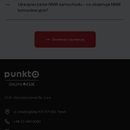
Ubezpieczenie NNW samochodu – co obejmuje NNW
komunikacyjne?
Dowiedz się więcej
Punkta
CUK Ubezpieczenia Sp. z o.o.
ul. Grudziądzka 107, 87-100, Toruń
+48 22 490 9000