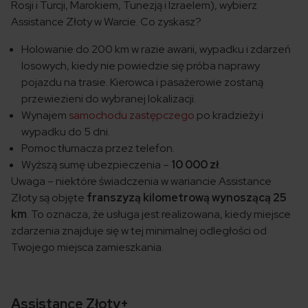
Rosji i Turcji, Marokiem, Tunezją i Izraelem), wybierz
Assistance Złoty w Warcie. Co zyskasz?
Holowanie do 200 km w razie awarii, wypadku i zdarzeń
losowych, kiedy nie powiedzie się próba naprawy
pojazdu na trasie. Kierowca i pasażerowie zostaną
przewiezieni do wybranej lokalizacji.
Wynajem
samochodu zastępczego
po kradzieży i
wypadku do 5 dni.
Pomoc tłumacza przez telefon.
Wyższą sumę ubezpieczenia –
10 000 zł
.
Uwaga – niektóre świadczenia w wariancie Assistance
Złoty są objęte
franszyzą kilometrową wynoszącą 25
km
. To oznacza, że usługa jest realizowana, kiedy miejsce
zdarzenia znajduje się w tej minimalnej odległości od
Twojego miejsca zamieszkania.
Assistance Złoty+