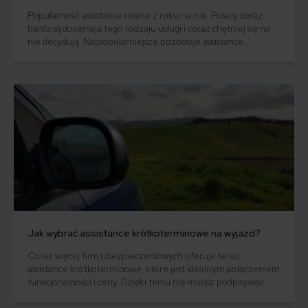
Popularność assistance rośnie z roku na rok. Polacy coraz
bardziej doceniają tego rodzaju usługi i coraz chętniej się na
nie decydują. Najpopularniejsze pozostaje assistance
komunikacyjne, ale rośnie także zainteresowanie usługami
medycznymi czy assistance domowym. Z raportu „Rynek usług
assistance widziany oczami klientów” wynika, że w 2018 roku z
assistance skorzystało ponad 2,3 mln Polaków.
Jak wybrać assistance krótkoterminowe na wyjazd?
Coraz więcej firm ubezpieczeniowych oferuje teraz
assistance krótkoterminowe, które jest idealnym połączeniem
funkcjonalności i ceny. Dzięki temu nie musisz podpisywać
umowy na rok, a zyskujesz ochronę w czasie wyjazdu. Co