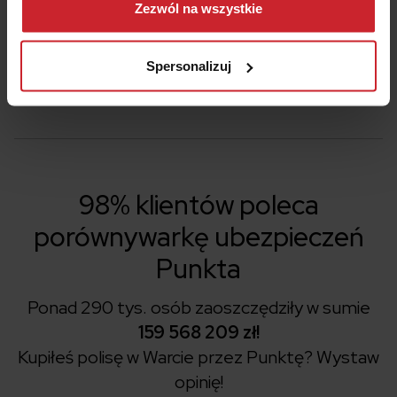
można się z nami skontaktować i w jaki sposób
Zezwól na wszystkie
lub AC.
przetwarzamy dane osobowe w ramach
Polityki
prywatności
.
Spersonalizuj
98% klientów poleca
porównywarkę ubezpieczeń
Punkta
Ponad 290 tys. osób zaoszczędziły w sumie
159 568 209 zł!
Kupiłeś polisę w Warcie przez Punktę?
Wystaw
opinię!