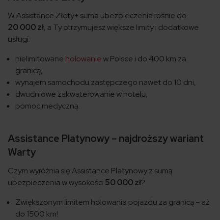
W
Assistance Złoty+ suma ubezpieczenia rośnie do
20 000 zł
, a Ty otrzymujesz większe limity i dodatkowe
usługi:
nielimitowane
holowanie
w Polsce i do 400 km za
granicą,
wynajem samochodu zastępczego nawet do 10 dni,
dwudniowe zakwaterowanie w hotelu,
pomoc medyczną.
Assistance Platynowy – najdroższy wariant
Warty
Czym wyróżnia się Assistance Platynowy z sumą
ubezpieczenia w wysokości
50 000 zł
?
Zwiększonym limitem holowania pojazdu za granicą – aż
do 1500 km!