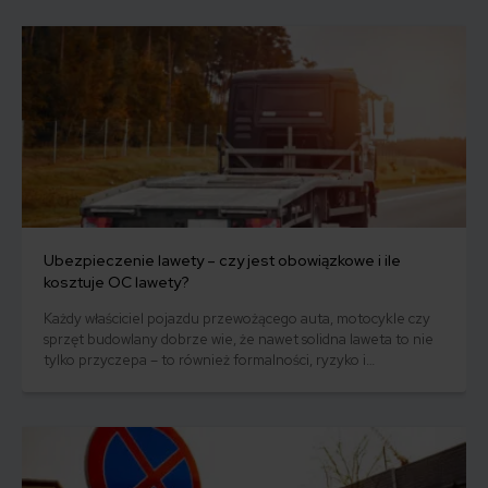
trzeba wiedzieć o assistance w podróży? Czy warto z niego
skorzystać?
Ubezpieczenie lawety – czy jest obowiązkowe i ile
kosztuje OC lawety?
Każdy właściciel pojazdu przewożącego auta, motocykle czy
sprzęt budowlany dobrze wie, że nawet solidna laweta to nie
tylko przyczepa – to również formalności, ryzyko i
potencjalne koszty. Czy ubezpieczenie dla lawety jest
obowiązkowe? I jeśli tak – ile może kosztować polisa
odpowiedzialności cywilnej właśnie dla niej? Na te pytania
odpowiemy w niniejszym artykule.