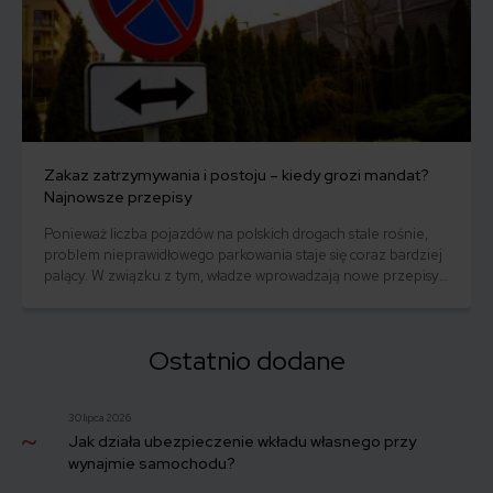
Zakaz zatrzymywania i postoju – kiedy grozi mandat?
Najnowsze przepisy
Ponieważ liczba pojazdów na polskich drogach stale rośnie,
problem nieprawidłowego parkowania staje się coraz bardziej
palący. W związku z tym, władze wprowadzają nowe przepisy
oraz zmieniają istniejące regulacje dotyczące zatrzymywania i
postoju. W artykule tym omówimy, co oznacza zakaz
zatrzymywania i postoju, jakie są najnowsze przepisy oraz
Ostatnio dodane
jakie kary grożą kierowcom łamiącym te zasady.
30 lipca 2026
Jak działa ubezpieczenie wkładu własnego przy
wynajmie samochodu?