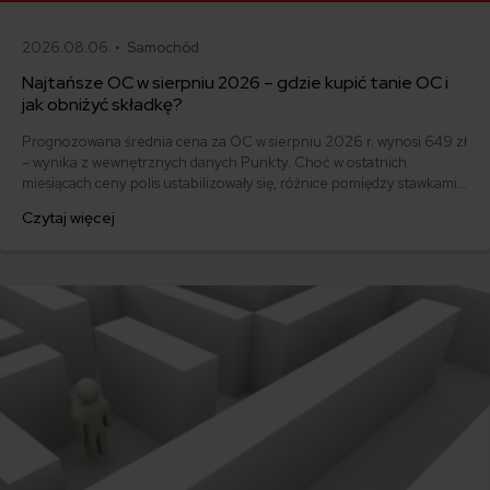
2026.08.06 •
Samochód
Najtańsze OC w sierpniu 2026 – gdzie kupić tanie OC i
jak obniżyć składkę?
Prognozowana średnia cena za OC w sierpniu 2026 r. wynosi 649 zł
– wynika z wewnętrznych danych Punkty. Choć w ostatnich
miesiącach ceny polis ustabilizowały się, różnice pomiędzy stawkami
za ubezpieczenie są ogromne. Jedni płacą zaledwie nieco ponad
Czytaj więcej
500 zł, inni – powyżej 1500 zł. Gdzie znaleźć najtańsze OC w Polsce
i jak obniżyć koszty ubezpieczenia samochodu? Odpowiadamy na
podstawie najnowszych danych z rynku.