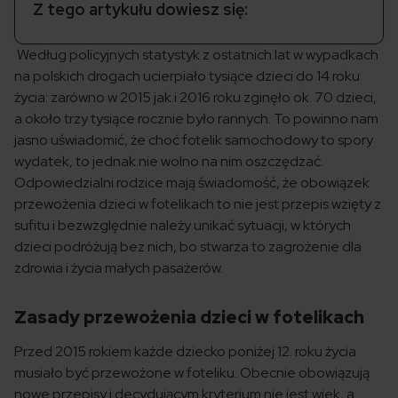
Z tego artykułu dowiesz się:
Według policyjnych statystyk z ostatnich lat w wypadkach
na polskich drogach ucierpiało tysiące dzieci do 14 roku
życia: zarówno w 2015 jak i 2016 roku zginęło ok. 70 dzieci,
a około trzy tysiące rocznie było rannych. To powinno nam
jasno uświadomić, że choć fotelik samochodowy to spory
wydatek, to jednak nie wolno na nim oszczędzać.
Odpowiedzialni rodzice mają świadomość, że obowiązek
przewożenia dzieci w fotelikach to nie jest przepis wzięty z
sufitu i bezwzględnie należy unikać sytuacji, w których
dzieci podróżują bez nich, bo stwarza to zagrożenie dla
zdrowia i życia małych pasażerów.
Zasady przewożenia dzieci w fotelikach
Przed 2015 rokiem każde dziecko poniżej 12. roku życia
musiało być przewożone w foteliku. Obecnie obowiązują
nowe przepisy i decydującym kryterium nie jest wiek, a