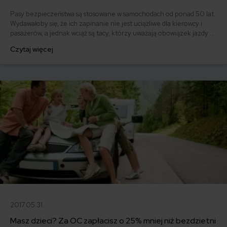
Pasy bezpieczeństwa są stosowane w samochodach od ponad 50 lat.
Wydawałoby się, że ich zapinanie nie jest uciążliwe dla kierowcy i
pasażerów, a jednak wciąż są tacy, którzy uważają obowiązek jazdy w
pasach za nadmierne ograniczenie wolności. A jak do niezapiętych
Czytaj więcej
pasów podchodzą ubezpieczyciele?
2017.05.31
Masz dzieci? Za OC zapłacisz o 25% mniej niż bezdzietni