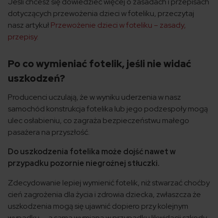
Jeśli chcesz się dowiedzieć więcej o zasadach i przepisach
dotyczących przewożenia dzieci w foteliku, przeczytaj
nasz artykuł
Przewożenie dzieci w foteliku – zasady,
przepisy
.
Po co wymieniać fotelik, jeśli nie widać
uszkodzeń?
Producenci uczulają, że w wyniku uderzenia w nasz
samochód konstrukcja fotelika lub jego podzespoły mogą
ulec osłabieniu, co zagraża bezpieczeństwu małego
pasażera na przyszłość.
Do uszkodzenia fotelika może dojść nawet w
przypadku pozornie niegroźnej stłuczki.
Zdecydowanie lepiej wymienić fotelik, niż stwarzać choćby
cień zagrożenia dla życia i zdrowia dziecka, zwłaszcza że
uszkodzenia mogą się ujawnić dopiero przy kolejnym
wypadku – a sama wymiana w przypadku likwidacji szkody