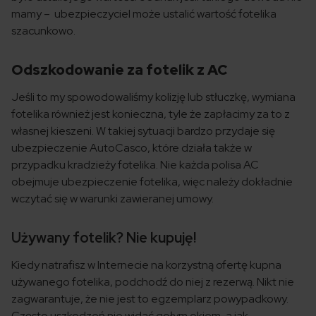
mamy – ubezpieczyciel może ustalić wartość fotelika
szacunkowo.
Odszkodowanie za fotelik z AC
Jeśli to my spowodowaliśmy kolizję lub stłuczkę, wymiana
fotelika również jest konieczna, tyle że zapłacimy za to z
własnej kieszeni. W takiej sytuacji bardzo przydaje się
ubezpieczenie AutoCasco, które działa także w
przypadku kradzieży fotelika. Nie każda polisa AC
obejmuje ubezpieczenie fotelika, więc należy dokładnie
wczytać się w warunki zawieranej umowy.
Używany fotelik? Nie kupuję!
Kiedy natrafisz w Internecie na korzystną ofertę kupna
używanego fotelika, podchodź do niej z rezerwą. Nikt nie
zagwarantuje, że nie jest to egzemplarz powypadkowy.
Często uszkodzeń nie widać gołym okiem, a jak