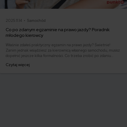
2025.11.14 •
Samochód
Co po zdanym egzaminie na prawo jazdy? Poradnik
młodego kierowcy
Właśnie zdałeś praktyczny egzamin na prawo jazdy? Świetnie!
Zanim jednak wsiądziesz za kierownicą własnego samochodu, musisz
dopełnić jeszcze kilka formalności. Co trzeba zrobić po zdaniu
egzaminu na prawo jazdy? Poznaj praktyczne wskazówki, dzięki
Czytaj więcej
którym szybko załatwisz sprawy urzędowe i będziesz mógł prowadzić
swoje auto.