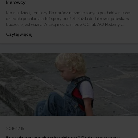
kierowcy
Kto ma dzieci, ten liczy. Bo oprócz niezmierzonych pokładów miłości,
dzieciaki pochłaniają też spory budżet. Każda dodatkowa gotówka w
budżecie jest ważna. A taką można mieć z OC lub AC! Rodziny z
jednym dzieckiem płacą średnio o 224 złote mniej. Przy dwójce
Czytaj więcej
dzieci koszt polisy spada aż o 268 złotych. Ubezpieczyciele
preferują rodziny?
2016.12.15