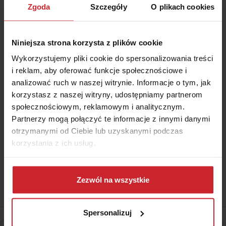
Zgoda
Szczegóły
O plikach cookies
Ekspert ds. ubezpieczeń
Główny Specjalista ds. Ubezpieczeń. Sprawnie łączy
Niniejsza strona korzysta z plików cookie
wiedzę o ubezpieczeniach z wiedzą o finansach, a także
Wykorzystujemy pliki cookie do spersonalizowania treści
sprzedaży i marketingu. Od ponad 6 lat dzieli się tą wiedzą
i reklam, aby oferować funkcje społecznościowe i
z klientami, w imieniu grupy Punkta. Powiedzielibyśmy, że
analizować ruch w naszej witrynie. Informacje o tym, jak
kocha ubezpieczenia, ale to nieprawda – kocha zwierzaki,
korzystasz z naszej witryny, udostępniamy partnerom
po równo foki i alpaki. Na ubezpieczeniach po prostu się
społecznościowym, reklamowym i analitycznym.
Partnerzy mogą połączyć te informacje z innymi danymi
dobrze zna.
otrzymanymi od Ciebie lub uzyskanymi podczas
korzystania z ich usług.
Dowiedz się więcej na temat tego, kim jesteśmy, jak
można się z nami skontaktować i w jaki sposób
Zezwól na wszystkie
przetwarzamy dane osobowe w ramach
Polityki
prywatności
.
Spersonalizuj