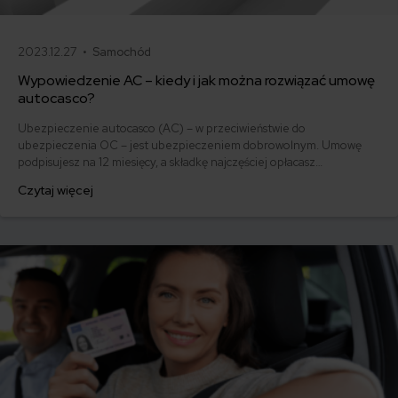
2023.12.27 •
Samochód
Wypowiedzenie AC – kiedy i jak można rozwiązać umowę
autocasco?
Ubezpieczenie autocasco (AC) – w przeciwieństwie do
ubezpieczenia OC – jest ubezpieczeniem dobrowolnym. Umowę
podpisujesz na 12 miesięcy, a składkę najczęściej opłacasz
jednorazowo. Co w przypadku, gdy udało Ci się znaleźć lepszą
Czytaj więcej
ofertę lub zdecydowałeś się sprzedać samochód w trakcie trwania
umowy? Sprawdź, w jakich sytuacjach ubezpieczenie AC wygasa
samo, a kiedy można odstąpić od umowy.