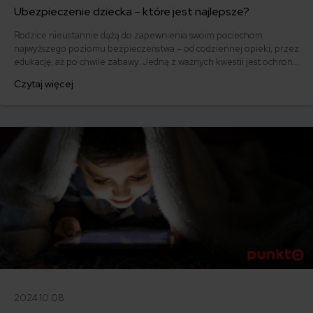
Ubezpieczenie dziecka – które jest najlepsze?
Rodzice nieustannie dążą do zapewnienia swoim pociechom
najwyższego poziomu bezpieczeństwa – od codziennej opieki, przez
edukację, aż po chwile zabawy. Jedną z ważnych kwestii jest ochrona
finansowa w przypadku nieprzewidzianych zdarzeń, jak wypadki czy
Czytaj więcej
choroby. Właśnie dlatego coraz więcej rodziców decyduje się na
prywatne ubezpieczenie dla dzieci.
2024.10.08