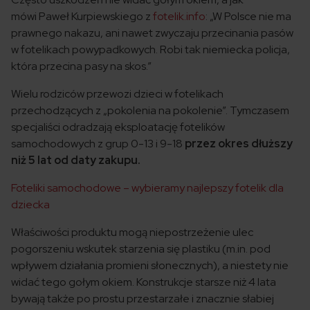
mówi Paweł Kurpiewskiego z
fotelik.info
: „W Polsce nie ma
prawnego nakazu, ani nawet zwyczaju przecinania pasów
w fotelikach powypadkowych. Robi tak niemiecka policja,
która przecina pasy na skos.”
Wielu rodziców przewozi dzieci w fotelikach
przechodzących z „pokolenia na pokolenie”. Tymczasem
specjaliści odradzają eksploatację fotelików
samochodowych z grup 0-13 i 9-18
przez okres dłuższy
niż 5 lat od daty zakupu.
Foteliki samochodowe – wybieramy najlepszy fotelik dla
dziecka
Właściwości produktu mogą niepostrzeżenie ulec
pogorszeniu wskutek starzenia się plastiku (m.in. pod
wpływem działania promieni słonecznych), a niestety nie
widać tego gołym okiem. Konstrukcje starsze niż 4 lata
bywają także po prostu przestarzałe i znacznie słabiej