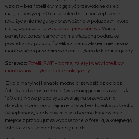
wzrost – bez fotelików mogą być przewożone dzieci
mające powyżej 150 cm. Z kolei dzieci poniżej trzeciego
roku życia nie mogą być przewożone w pojazdach, które
nie są wyposażone w
pasy bezpieczeństwa
. Warto
pamiętać, że jeśli samochód ma włączoną poduszkę
powietrzną z przodu, fotelika z niemowlakiem nie można
montować na przednim siedzeniu tyłem do kierunku jazdy.
Sprawdź:
Fotelik RWF – poznaj zalety i wady fotelików
montowanych tyłem do kierunku jazdy
Z kolei na tylnej kanapie można przewozić dzieci bez
fotelika od wzrostu 135 cm (wcześniej granica ta wynosiła
150 cm). Nowe przepisy zezwalają na przewożenie
dziecka, które ma co najmniej 3 lata, bez fotelika pośrodku
tylnej kanapy, kiedy dwa miejsca boczne kanapy oraz
miejsce z przodu już są wyposażone w foteliki, a kolejnego
fotelika z tyłu zamontować się nie da.