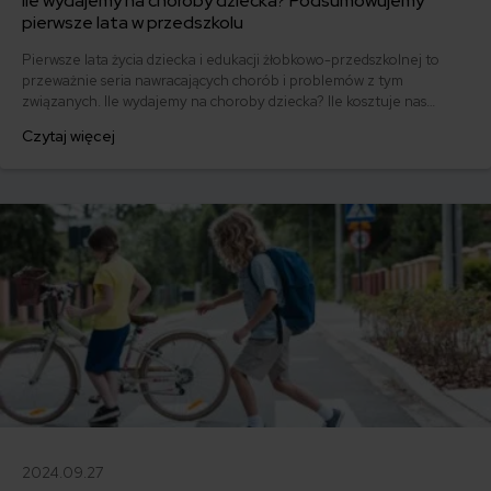
Ile wydajemy na choroby dziecka? Podsumowujemy
pierwsze lata w przedszkolu
Pierwsze lata życia dziecka i edukacji żłobkowo-przedszkolnej to
przeważnie seria nawracających chorób i problemów z tym
związanych. Ile wydajemy na choroby dziecka? Ile kosztuje nas
leczenie, wizyty lekarskie, a także nasza nieobecność w pracy?
Czytaj więcej
Sprawdzamy!
2024.09.27