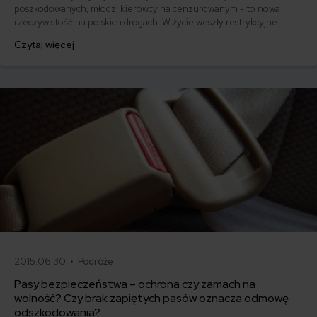
poszkodowanych, młodzi kierowcy na cenzurowanym - to nowa
rzeczywistość na polskich drogach. W życie weszły restrykcyjne
przepisy w prawie o ruchu drogowym. Już pierwszego dnia
Czytaj więcej
obowiązywania nowego prawa policjanci zatrzymali kilkadziesiąt
praw jazdy.
2015.06.30 •
Podróże
Pasy bezpieczeństwa – ochrona czy zamach na
wolność? Czy brak zapiętych pasów oznacza odmowę
odszkodowania?