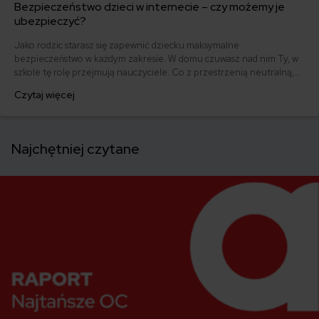
Bezpieczeństwo dzieci w internecie – czy możemy je
ubezpieczyć?
Jako rodzic starasz się zapewnić dziecku maksymalne
bezpieczeństwo w każdym zakresie. W domu czuwasz nad nim Ty, w
szkole tę rolę przejmują nauczyciele. Co z przestrzenią neutralną,
jaką stanowi internet? Zobacz, na czym powinna polegać ochrona
Czytaj więcej
dzieci w Internecie i jaką rolę może w niej odegrać ubezpieczyciel.
Najchętniej czytane