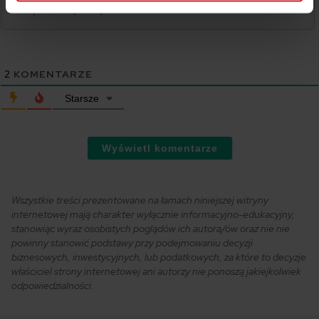
2
KOMENTARZE
Starsze
Wyświetl komentarze
Wszystkie treści prezentowane na łamach niniejszej witryny
internetowej mają charakter wyłącznie informacyjno-edukacyjny,
stanowiąc wyraz osobistych poglądów ich autora/ów oraz nie nie
powinny stanowić podstawy przy podejmowaniu decyzji
biznesowych, inwestycyjnych, lub podatkowych, za które to decyzje
właściciel strony internetowej ani autorzy nie ponoszą jakiejkolwiek
odpowiedzialności.