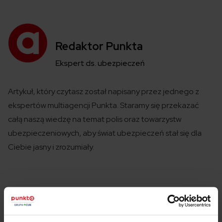
Redaktor Punkta
Ekspert ds. ubezpieczeń
Artykuł, który czytasz został
napisany
przez jednego z
ekspertów
multiagencji
Punkta
. Staramy się przekazać
całą naszą wiedzę na temat polis
oraz towarzystw
ubezpieczeniowych
,
aby świat ubezpieczeń
stał się
dla
Ciebie jasny i zrozumiały.
Weryfikacja merytoryczna:
Martyna Osmańska