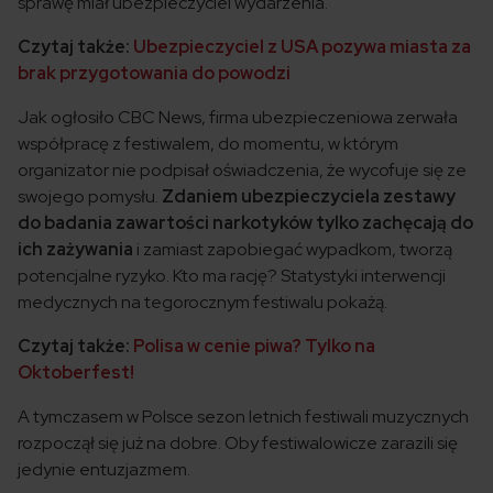
sprawę miał ubezpieczyciel wydarzenia.
Czytaj także:
Ubezpieczyciel z USA pozywa miasta za
brak przygotowania do powodzi
Jak ogłosiło CBC News, firma ubezpieczeniowa zerwała
współpracę z festiwalem, do momentu, w którym
organizator nie podpisał oświadczenia, że wycofuje się ze
swojego pomysłu.
Zdaniem ubezpieczyciela zestawy
do badania zawartości narkotyków tylko zachęcają do
ich zażywania
i zamiast zapobiegać wypadkom, tworzą
potencjalne ryzyko. Kto ma rację? Statystyki interwencji
medycznych na tegorocznym festiwalu pokażą.
Czytaj także:
Polisa w cenie piwa? Tylko na
Oktoberfest!
A tymczasem w Polsce sezon letnich festiwali muzycznych
rozpoczął się już na dobre. Oby festiwalowicze zarazili się
jedynie entuzjazmem.