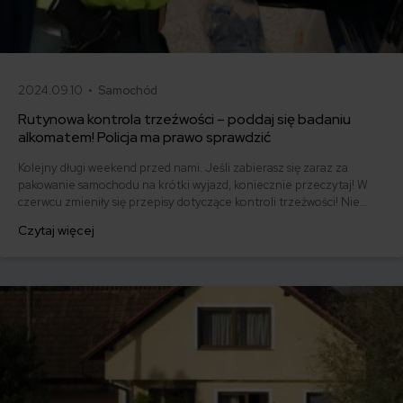
2024.09.10 •
Samochód
Rutynowa kontrola trzeźwości – poddaj się badaniu
alkomatem! Policja ma prawo sprawdzić
Kolejny długi weekend przed nami. Jeśli zabierasz się zaraz za
pakowanie samochodu na krótki wyjazd, koniecznie przeczytaj! W
czerwcu zmieniły się przepisy dotyczące kontroli trzeźwości! Nie
unikniesz już ,,dmuchania w balonik”.
Czytaj więcej