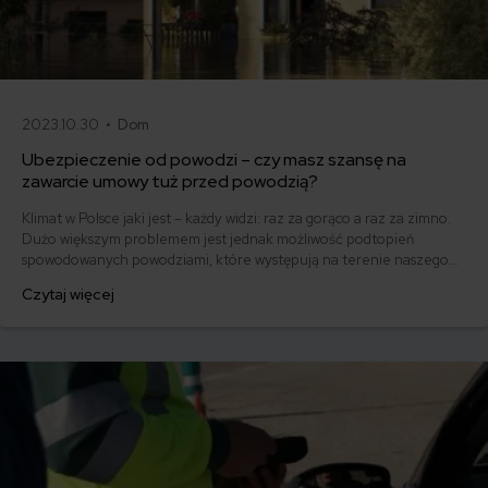
2023.10.30 •
Dom
Ubezpieczenie od powodzi – czy masz szansę na
zawarcie umowy tuż przed powodzią?
Klimat w Polsce jaki jest – każdy widzi: raz za gorąco a raz za zimno.
Dużo większym problemem jest jednak możliwość podtopień
spowodowanych powodziami, które występują na terenie naszego
kraju dosyć cyklicznie, mniej więcej co parę lat. Pech chciał, że w tym
Czytaj więcej
roku prawdopodobnie znowu czeka nas powtórka powodzi, choć
wolałbym akurat w tej kwestii kompletnie się mylić.