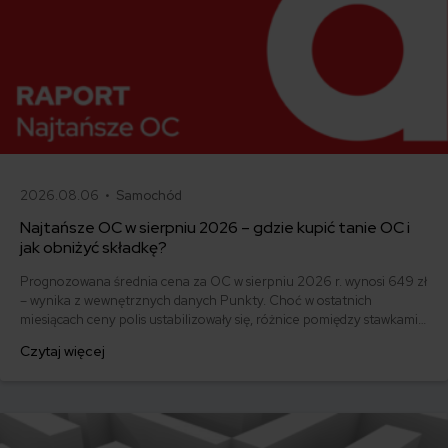
2026.08.06 •
Samochód
Najtańsze OC w sierpniu 2026 – gdzie kupić tanie OC i
jak obniżyć składkę?
Prognozowana średnia cena za OC w sierpniu 2026 r. wynosi 649 zł
– wynika z wewnętrznych danych Punkty. Choć w ostatnich
miesiącach ceny polis ustabilizowały się, różnice pomiędzy stawkami
za ubezpieczenie są ogromne. Jedni płacą zaledwie nieco ponad
Czytaj więcej
500 zł, inni – powyżej 1500 zł. Gdzie znaleźć najtańsze OC w Polsce
i jak obniżyć koszty ubezpieczenia samochodu? Odpowiadamy na
podstawie najnowszych danych z rynku.