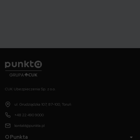
Punkta
CUK Ubezpieczenia Sp. z o.o.
ul. Grudziądzka 107, 87-100, Toruń
+48 22 490 9000
kontakt@punkta.pl
O Punkta