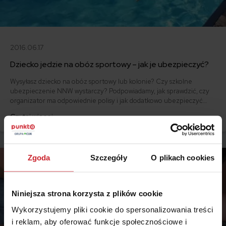
2016.06.17
Dziecko jedzie na obóz sportowy – jak je ubezpieczyć?
Wysyłasz dziecko na obóz sportowy lub kolonie? Czy szkolne
ubezpieczenie NNW wystarczy? Podpowiadamy, jak sprawdzić, czy
organizator ma odpowiednie polisy i jak dodatkowo ubezpieczyć
dziecko.
Czytaj więcej
Zgoda
Szczegóły
O plikach cookies
Niniejsza strona korzysta z plików cookie
Wykorzystujemy pliki cookie do spersonalizowania treści
i reklam, aby oferować funkcje społecznościowe i