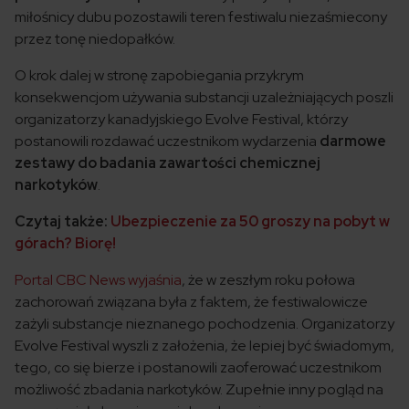
miłośnicy dubu pozostawili teren festiwalu niezaśmiecony
przez tonę niedopałków.
O krok dalej w stronę zapobiegania przykrym
konsekwencjom używania substancji uzależniających poszli
organizatorzy kanadyjskiego Evolve Festival, którzy
postanowili rozdawać uczestnikom wydarzenia
darmowe
zestawy do badania zawartości chemicznej
narkotyków
.
Czytaj także:
Ubezpieczenie za 50 groszy na pobyt w
górach? Biorę!
Portal CBC News wyjaśnia
, że w zeszłym roku połowa
zachorowań związana była z faktem, że festiwalowicze
zażyli substancje nieznanego pochodzenia. Organizatorzy
Evolve Festival wyszli z założenia, że lepiej być świadomym,
tego, co się bierze i postanowili zaoferować uczestnikom
możliwość zbadania narkotyków. Zupełnie inny pogląd na