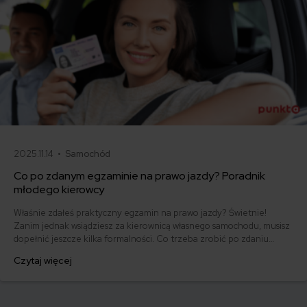
2025.11.14 •
Samochód
Co po zdanym egzaminie na prawo jazdy? Poradnik
młodego kierowcy
Właśnie zdałeś praktyczny egzamin na prawo jazdy? Świetnie!
Zanim jednak wsiądziesz za kierownicą własnego samochodu, musisz
dopełnić jeszcze kilka formalności. Co trzeba zrobić po zdaniu
egzaminu na prawo jazdy? Poznaj praktyczne wskazówki, dzięki
Czytaj więcej
którym szybko załatwisz sprawy urzędowe i będziesz mógł prowadzić
swoje auto.