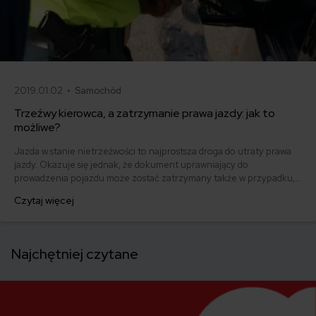
2019.01.02 •
Samochód
Trzeźwy kierowca, a zatrzymanie prawa jazdy: jak to
możliwe?
Jazda w stanie nietrzeźwości to najprostsza droga do utraty prawa
jazdy. Okazuje się jednak, że dokument uprawniający do
prowadzenia pojazdu może zostać zatrzymany także w przypadku,
gdy kierowca jest trzeźwy. Prawo jazdy może mu zostać odebrane
Czytaj więcej
nawet na 30 dni. Jak to możliwe?
Najchętniej czytane