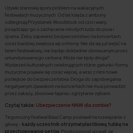
Używki stanowią spory problem na wakacyjnych
festiwalach muzycznych. Od lat księża z ambony
odżegnują Przystanek Woodstock od czci i wiary,
posądzając go o zachęcanie młodych ludzi do picia i
ćpania. Żeby zapewnić bezpieczeństwo na koncertach
coraz bardziej zwiększa się ochronę. Nie da się już wejść na
teren festiwalowy, nie będąc dokładnie obmacanym przez
umundurowanego cerbera. Może nie tędy droga?
Wydarzeń kulturalnych celebrujących różne gatunki i formy
muzyczne pojawia się coraz więcej, a wraz z nimi nowe
podejście do bezpieczeństwa. Droga do zapobiegania
negatywnym zjawiskom na koncertach nie musi prowadzić
przez zakazy, zbiorowe łajania i zgrzytanie zębami.
Czytaj także:
Ubezpieczenie NNW dla zombie?
Tegoroczny festiwal Bass Camp postawił na rozwiązanie z
głową –
każdy uczestnik otrzymał plastikową tubkę na
przechowywanie petów
. Prosty pomysł sprawił, że