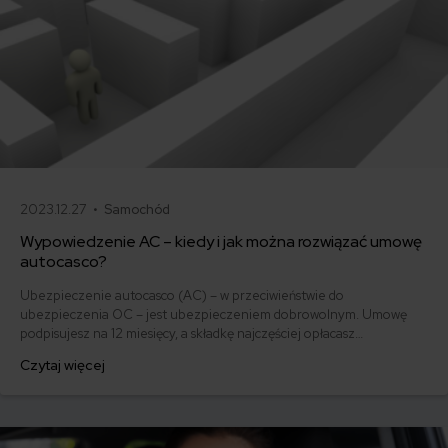
2023.12.27 •
Samochód
Wypowiedzenie AC – kiedy i jak można rozwiązać umowę
autocasco?
Ubezpieczenie autocasco (AC) – w przeciwieństwie do
ubezpieczenia OC – jest ubezpieczeniem dobrowolnym. Umowę
podpisujesz na 12 miesięcy, a składkę najczęściej opłacasz
jednorazowo. Co w przypadku, gdy udało Ci się znaleźć lepszą
Czytaj więcej
ofertę lub zdecydowałeś się sprzedać samochód w trakcie trwania
umowy? Sprawdź, w jakich sytuacjach ubezpieczenie AC wygasa
samo, a kiedy można odstąpić od umowy.