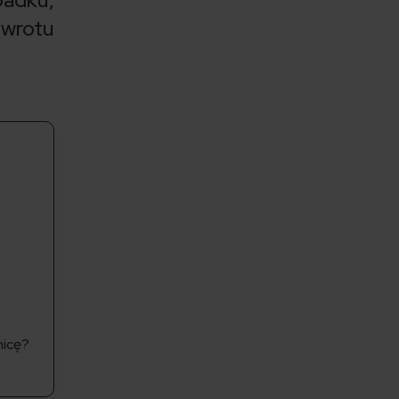
wrotu
nicę?