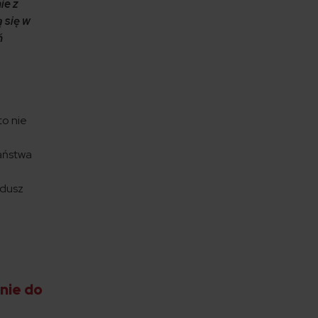
ie z
 się w
ń
to nie
państwa
ndusz
nie do