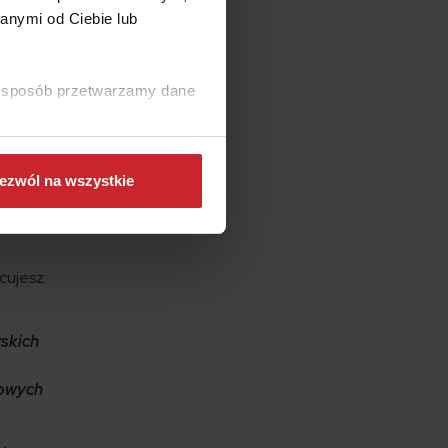
anymi od Ciebie lub
ki sposób przetwarzamy dane
ymś z
cji
ezwól na wszystkie
cujesz.
wskich
zowych