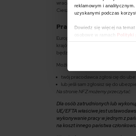
wracasz do niej każdego dnia po zako
reklamowym i analitycznym. 
Cieszynie a pracujesz w Czeskim Cies
uzyskanymi podczas korzysta
Praca za granicą – kiedy E
Dowiedz się więcej na temat
osobowe w ramach
Polityki
Europejska Karta Ubezpieczenia Zdro
krajów członkowskich UE/EFTA lub pro
będziesz podlegał obowiązującemu n
Możliwość korzystania z EKUZ kończy 
twój pracodawca zgłosi cię do ubez
lub jeśli sam zgłosisz się do ubezp
Na stronie NFZ możemy przeczytać:
Dla osób zatrudnionych lub wykonu
UE/EFTA właściwe jest ustawodaws
wykonywanie pracy w jednym z pańs
na koszt innego państwa członkowsk