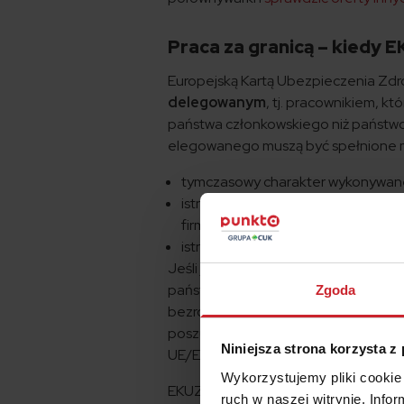
Praca za granicą – kiedy E
Europejską Kartą Ubezpieczenia Zdr
delegowanym
, tj. pracownikiem, k
państwa członkowskiego niż państwo
elegowanego muszą być spełnione m.
tymczasowy charakter wykonywanej
istnienie w czasie delegowania b
firmą
istnienie rzeczywistego związku 
Jeśli jesteś
bezrobotnym
, pobieraj
państw członkowskich UE/EFTA po to
Zgoda
bezrobotnych stosowany jest specjal
poszukiwanie pracy. Z EKUZ będzies
Niniejsza strona korzysta z
UE/EFTA, do którego wyjechałeś.
Wykorzystujemy pliki cookie 
EKUZ będzie też działał jeśli jesteś t
ruch w naszej witrynie. Inf