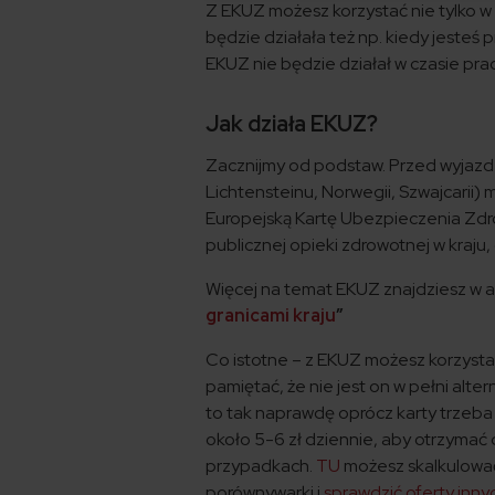
Z EKUZ możesz korzystać nie tylko w 
będzie działała też np. kiedy jeste
EKUZ nie będzie działał w czasie pra
Jak działa EKUZ?
Zacznijmy od podstaw. Przed wyjazdem 
Lichtensteinu, Norwegii, Szwajcarii
Europejską Kartę Ubezpieczenia Zdr
publicznej opieki zdrowotnej w kraju
Więcej na temat EKUZ znajdziesz w a
granicami kraju
”
Co istotne – z EKUZ możesz korzyst
pamiętać, że nie jest on w pełni alte
to tak naprawdę oprócz karty trzeba 
około 5-6 zł dziennie, aby otrzymać 
przypadkach.
TU
możesz skalkulować
porównywarki i
sprawdzić oferty inny