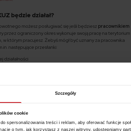
KUZ będzie działał?
owotnego możesz posługiwać się jeśli będziesz
pracownikiem
tóry przez ograniczony okres wykonuje swoją pracę na terytoriu
, w którym pracujesz. Żebyś mógł być uznany za pracownika
in. następujące przesłanki:
 działalności
ezpośredniego stosunku pracy między pracownikiem a delegują
między pracodawcą a państwem, z którego pochodzi pracownik.
ącym w Polsce zasiłek dla bezrobotnych i wyjeżdżasz do jedneg
Szczegóły
, by znaleźć tam pracę, możesz też korzystać z EKUZ. W przyp
ny rodzaj wniosku, w którym jako cel wyjazdu należy wskazać
z mógł korzystać do momentu podjęcia pracy państwie członk
 plików cookie
do spersonalizowania treści i reklam, aby oferować funkcje sp
zw.
pracownikiem przygranicznym
, tj. pracujesz poza Polską a
ormacje o tym, jak korzystasz z naszej witryny, udostępniamy p