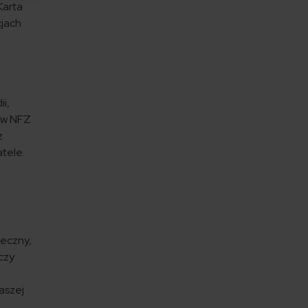
Karta
cjach
ii,
łów NFZ
z
atele.
ieczny,
czy
aszej