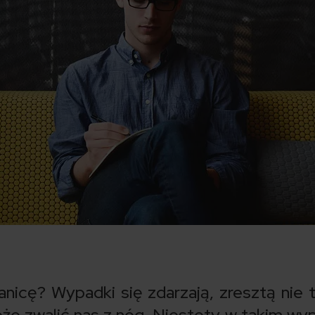
anicę? Wypadki się zdarzają, zresztą nie 
oże zwalić nas z nóg. Niestety w takim wy