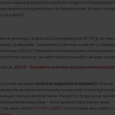
czasie wakacji spędzanych w jednym z krajów Unii Europejskiej. 
ś pracownikiem przygranicznym czy delegowanym. W jakich sytua
cy za granicą?
do jednego z krajów Unii Europejskiej i/lub EFTA (tj. do Island
) możesz (a właściwie – powinieneś) zamówić w jednym z oddzia
owotnego (EKUZ). Potwierdza ona twoje prawo do korzystania 
, do którego jedziesz, na takich samych zasadach jak jego obyw
rtykule „
EKUZ – bezpłatna ochrona ubezpieczeniowa poza
ać przede wszystkim
podczas wyjazdów urlopowych
. Dobrze
rnatywą dla ubezpieczenia turystycznego i jeśli chcesz być bezp
wykupić również ubezpieczenie. Nie jest to droga opcja, wystar
dość kompleksową polisę – która sprawdzi się w bardzo wielu
 dla siebie ofertę
PZU WOJAŻER
, możesz także skorzystać z n
ch firm
.