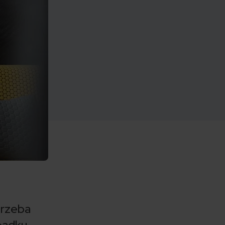
trzeba
padku,