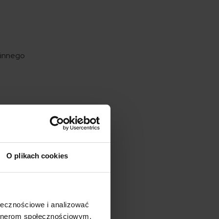
m innego
cą go
o z
O plikach cookies
adku
owskim
ołecznościowe i analizować
le
artnerom społecznościowym,