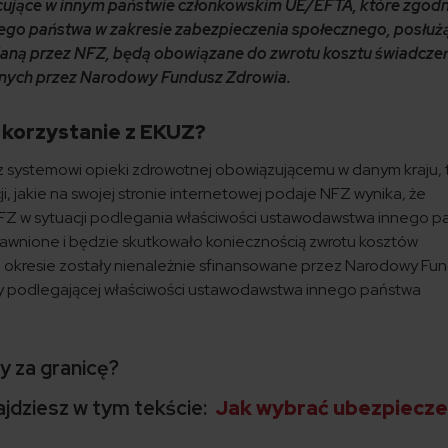
ujące w innym państwie członkowskim UE/EFTA, które zgodn
ego państwa w zakresie zabezpieczenia społecznego, posłużą
ną przez NFZ, będą obowiązane do zwrotu kosztu świadcze
anych przez Narodowy Fundusz Zdrowia.
 korzystanie z EKUZ?
sz systemowi opieki zdrowotnej obowiązującemu w danym kraju, 
i, jakie na swojej stronie internetowej podaje NFZ wynika, że
NFZ w sytuacji podlegania właściwości ustawodawstwa innego 
awnione i będzie skutkowało koniecznością zwrotu kosztów
m okresie zostały nienależnie sfinansowane przez Narodowy Fu
y podlegającej właściwości ustawodawstwa innego państwa
y za granicę?
jdziesz w tym tekście:
Jak wybrać ubezpiecze