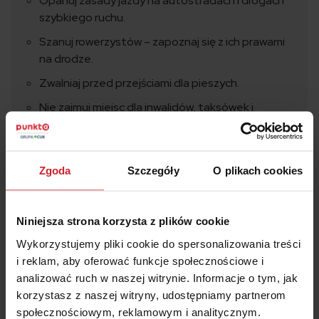
Opanuj zasady jazdy na autostradach i drogach
szybkiego ruchu.
Szanuj rowerzystów – zapoznaj się z ich prawami
na drodze.
Zwalniaj przed przejściami dla pieszych.
Nie zajmuj miejsc dla inwalidów, taksówek i
rodziców z małymi dziećmi.
Parkując nie blokuj innych pojazdów.
Zgoda
Szczegóły
O plikach cookies
Zawsze zapinaj pasy - swoje i pasażerów.
Niniejsza strona korzysta z plików cookie
Wykorzystujemy pliki cookie do spersonalizowania treści
i reklam, aby oferować funkcje społecznościowe i
Oszczędź na
OC/AC
– wyceń i kup w 2 minuty
analizować ruch w naszej witrynie. Informacje o tym, jak
korzystasz z naszej witryny, udostępniamy partnerom
społecznościowym, reklamowym i analitycznym.