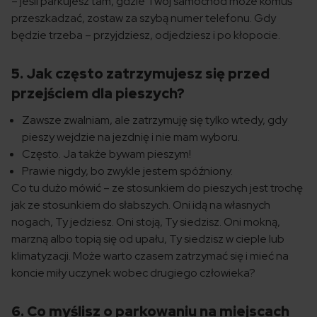
– jeśli parkujesz tam, gdzie Twój samochód może komuś
przeszkadzać, zostaw za szybą numer telefonu. Gdy
będzie trzeba – przyjdziesz, odjedziesz i po kłopocie.
5. Jak często zatrzymujesz się przed
przejściem dla pieszych?
Zawsze zwalniam, ale zatrzymuję się tylko wtedy, gdy
pieszy wejdzie na jezdnię i nie mam wyboru.
Często. Ja także bywam pieszym!
Prawie nigdy, bo zwykle jestem spóźniony.
Co tu dużo mówić – ze stosunkiem do pieszych jest trochę
jak ze stosunkiem do słabszych. Oni idą na własnych
nogach, Ty jedziesz. Oni stoją, Ty siedzisz. Oni mokną,
marzną albo topią się od upału, Ty siedzisz w cieple lub
klimatyzacji. Może warto czasem zatrzymać się i mieć na
koncie miły uczynek wobec drugiego człowieka?
6. Co myślisz o parkowaniu na miejscach