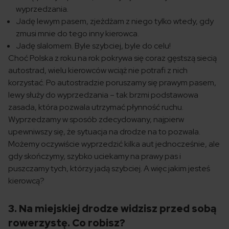
wyprzedzania.
Jadę lewym pasem, zjeżdżam z niego tylko wtedy, gdy
zmusi mnie do tego inny kierowca.
Jadę slalomem. Byle szybciej, byle do celu!
Choć Polska z roku na rok pokrywa się coraz gęstszą siecią
autostrad, wielu kierowców wciąż nie potrafi z nich
korzystać. Po autostradzie poruszamy się prawym pasem,
lewy służy do wyprzedzania – tak brzmi podstawowa
zasada, która pozwala utrzymać płynność ruchu.
Wyprzedzamy w sposób zdecydowany, najpierw
upewniwszy się, że sytuacja na drodze na to pozwala.
Możemy oczywiście wyprzedzić kilka aut jednocześnie, ale
gdy skończymy, szybko uciekamy na prawy pas i
puszczamy tych, którzy jadą szybciej. A więc jakim jesteś
kierowcą?
3. Na miejskiej drodze widzisz przed sobą
rowerzystę. Co robisz?