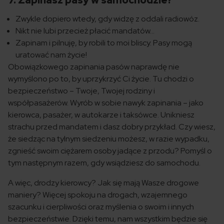
7. Zapinasz pasy w samochodzie?
Zwykle dopiero wtedy, gdy widzę z oddali radiowóz.
Nikt nie lubi przecież płacić mandatów…
Zapinam i pilnuję, by robili to moi bliscy. Pasy mogą
uratować nam życie!
Obowiązkowego zapinania pasów naprawdę nie
wymyślono po to, by uprzykrzyć Ci życie. Tu chodzi o
bezpieczeństwo – Twoje, Twojej rodziny i
współpasażerów. Wyrób w sobie nawyk zapinania – jako
kierowca, pasażer, w autokarze i taksówce. Unikniesz
strachu przed mandatem i dasz dobry przykład. Czy wiesz,
że siedząc na tylnym siedzeniu możesz, w razie wypadku,
zgnieść swoim ciężarem osoby jadące z przodu? Pomyśl o
tym następnym razem, gdy wsiądziesz do samochodu.
A więc, drodzy kierowcy? Jak się mają Wasze drogowe
maniery? Więcej spokoju na drogach, wzajemnego
szacunku i cierpliwości oraz myślenia o swoim i innych
bezpieczeństwie. Dzięki temu, nam wszystkim będzie się