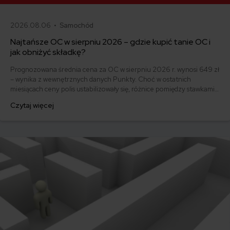
2026.08.06 •
Samochód
Najtańsze OC w sierpniu 2026 – gdzie kupić tanie OC i
jak obniżyć składkę?
Prognozowana średnia cena za OC w sierpniu 2026 r. wynosi 649 zł
– wynika z wewnętrznych danych Punkty. Choć w ostatnich
miesiącach ceny polis ustabilizowały się, różnice pomiędzy stawkami
za ubezpieczenie są ogromne. Jedni płacą zaledwie nieco ponad
Czytaj więcej
500 zł, inni – powyżej 1500 zł. Gdzie znaleźć najtańsze OC w Polsce
i jak obniżyć koszty ubezpieczenia samochodu? Odpowiadamy na
podstawie najnowszych danych z rynku.