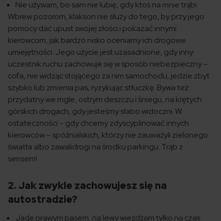
Nie używam, bo sam nie lubię, gdy ktoś na mnie trąbi.
Wbrew pozorom, klakson nie służy do tego, by przy jego
pomocy dać upust swojej złości i pokazać innymi
kierowcom, jak bardzo nisko oceniamy ich drogowe
umiejętności. Jego użycie jest uzasadnione, gdy inny
uczestnik ruchu zachowuje się w sposób niebezpieczny –
cofa, nie widząc stojącego za nim samochodu, jedzie zbyt
szybko lub zmienia pas, ryzykując stłuczkę. Bywa też
przydatny we mgle, ostrym deszczu i śniegu, na krętych
górskich drogach, gdy jesteśmy słabo widoczni. W
ostateczności – gdy chcemy zdyscyplinować innych
kierowców – spóźnialskich, którzy nie zauważyli zielonego
światła albo zawalidrogi na środku parkingu. Trąb z
sensem!
2. Jak zwykle zachowujesz się na
autostradzie?
Jadę prawym pasem, na lewy wjeżdżam tylko na czas