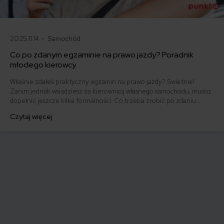
2025.11.14 •
Samochód
Co po zdanym egzaminie na prawo jazdy? Poradnik
młodego kierowcy
Właśnie zdałeś praktyczny egzamin na prawo jazdy? Świetnie!
Zanim jednak wsiądziesz za kierownicą własnego samochodu, musisz
dopełnić jeszcze kilka formalności. Co trzeba zrobić po zdaniu
egzaminu na prawo jazdy? Poznaj praktyczne wskazówki, dzięki
Czytaj więcej
którym szybko załatwisz sprawy urzędowe i będziesz mógł prowadzić
swoje auto.