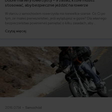
Dobre maniery rowerzysty – 9 zasad, które musisz
stosować, aby bezpiecznie jeździć na rowerze
W starciu z samochodem rowerzysta ma niewielkie szanse. Co Ci po
tym, że miałeś pierwszeństwo, jeśli wylądujesz w gipsie? Dla własnego
bezpieczeństwa powinieneś pamiętać o kilku zasadach, aby
bezpiecznie jeździć na rowerze.
Czytaj więcej
2016.07.14 •
Samochód