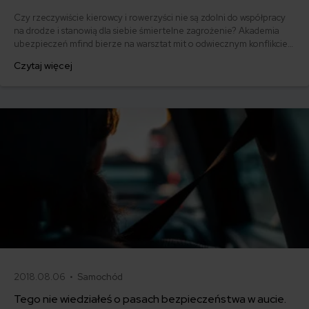
Czy rzeczywiście kierowcy i rowerzyści nie są zdolni do współpracy
na drodze i stanowią dla siebie śmiertelne zagrożenie? Akademia
ubezpieczeń mfind bierze na warsztat mit o odwiecznym konflikcie
"blachosmrodziarzy" i "pedalarzy".
Czytaj więcej
2018.08.06 •
Samochód
Tego nie wiedziałeś o pasach bezpieczeństwa w aucie.