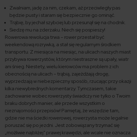
Zwalniam, jadę za nim, czekam, aż przeciwległy pas
będzie pusty i staram się bezpiecznie go ominąć.
Trąbię, by jechał szybciej lub przesunął się na chodnik.
Siedzę mu na zderzaku. Niech się pospieszy!
Rowerowa rewolucja trwa – rower przestał być
weekendową rozrywką, a stał się regularnym środkiem
transportu. Z miesiąca na miesiąc, na ulicach naszych miast
przybywa rowerzystów, którym niestraszne są upały, wiatr
ani śnieg. Niestety, wielu kierowców ma problem z ich
obecnością na ulicach – trąbią, zajeżdżają drogę,
wyprzedzają w niebezpieczny sposób, rzucając przy okazji
kilka niewybrednych komentarzy. Tymczasem, takie
zachowanie wobec rowerzysty świadczy nie tylko o Twoim
braku dobrych manier, ale przede wszystkim o
nieznajomości przepisów! Pamiętaj, że wszędzie tam,
gdzie nie ma ścieżki rowerowej, rowerzysta może legalnie
poruszać się po jezdni. Jest zobowiązany trzymać się
„możliwie najbliżej” prawej krawędzi, ale wcale nie oznacza