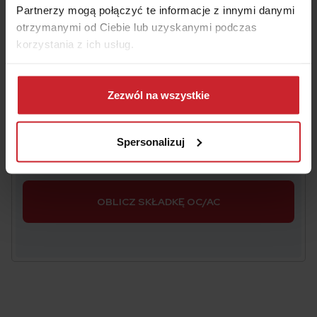
Numer rejestracyjny pojazdu
Partnerzy mogą połączyć te informacje z innymi danymi
otrzymanymi od Ciebie lub uzyskanymi podczas
korzystania z ich usług.
Data urodzenia właściciela pojazdu
Dowiedz się więcej na temat tego, kim jesteśmy, jak
można się z nami skontaktować i w jaki sposób
Zezwól na wszystkie
przetwarzamy dane osobowe w ramach
Polityki
Akceptuję
Regulamin
świadczenia usług drogą
prywatności
.
Spersonalizuj
elektroniczną i zawierania umów na odległość oraz
Informacje
o multiagencie i administratorze danych.
OBLICZ SKŁADKĘ OC/AC