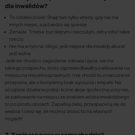
dla inwalidów?
To ostateczność. Staję tam tylko wtedy, gdy nie ma
innych miejsc, a ja bardzo się spieszę.
Żenada. Trzeba być ślepym i nieczułym, żeby robić takie
rzeczy.
Nie ma w tym nic złego, jeśli miejsce dla inwalidy akurat
jest wolne.
Jeśli nie chodzi o zagrożenie zdrowia i życia, nie ma
takiego pośpiechu, który usprawiedliwiałby parkowanie na
miejscu na niepełnosprawnych. I nie chodzi tu o naruszenie
przepisów, ale o kompletny brak wyczucia i empatii. Na
szczęście działania policji i liczne akcje społeczną uczą nas,
że parkowanie na miejscu ze znakiem wózka inwalidzkiego
to po prostu obciach. Zaparkuj dalej, przespaceruj się do
wejścia. I ciesz się, że możesz zrobić to na własnych
nogach!