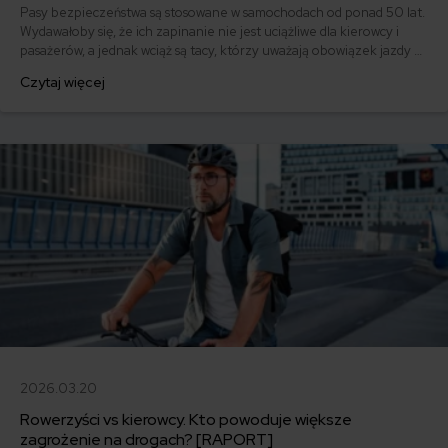
Pasy bezpieczeństwa są stosowane w samochodach od ponad 50 lat.
Wydawałoby się, że ich zapinanie nie jest uciążliwe dla kierowcy i
pasażerów, a jednak wciąż są tacy, którzy uważają obowiązek jazdy w
pasach za nadmierne ograniczenie wolności. A jak do niezapiętych
Czytaj więcej
pasów podchodzą ubezpieczyciele?
2026.03.20
Rowerzyści vs kierowcy. Kto powoduje większe
zagrożenie na drogach? [RAPORT]