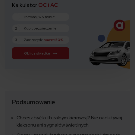
Kalkulator
OC i AC
1
Porównaj w 5 minut
2
Kup ubezpieczenie
3
Zaoszczędź
nawet 50%
Oblicz składkę
Podsumowanie
Chcesz być kulturalnym kierowcą? Nie nadużywaj
klaksonu ani sygnałów świetlnych.