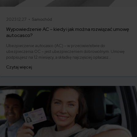
2023.12.27 •
Samochód
Wypowiedzenie AC – kiedy i jak można rozwiązać umowę
autocasco?
Ubezpieczenie autocasco (AC) – w przeciwieństwie do
ubezpieczenia OC – jest ubezpieczeniem dobrowolnym. Umowę
podpisujesz na 12 miesięcy, a składkę najczęściej opłacasz
jednorazowo. Co w przypadku, gdy udało Ci się znaleźć lepszą
Czytaj więcej
ofertę lub zdecydowałeś się sprzedać samochód w trakcie trwania
umowy? Sprawdź, w jakich sytuacjach ubezpieczenie AC wygasa
samo, a kiedy można odstąpić od umowy.