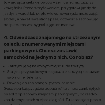
to – jak sądzi wielu kierowców – że musi jechać tuż przy
krawężniku. Przed skrzyżowaniem, przygotowując się do
jazdy na wprost lub skrętu w lewo, rowerzysta może zająć
środek, a nawet lewą stroną pasa, oczywiście zachowując
bezpieczeństwo i sygnalizując ten manewr.
4. Odwiedzasz znajomego na strzeżonym
osiedlu z numerowanymi miejscami
parkingowymi. Chcesz zostawić
samochód na jednym z nich. Co robisz?
Zatrzymuję się na wolnym miejscu i idę z wizytą.
Staję na przypadkowym miejscu, ale za szybą zostawiam
swój numer telefonu.
Dzwonię do znajomego i pytam, co robić.
Goście parkujący „gdzie popadnie” to zmora zamkniętych
osiedli z opłaconymi miejscami parkingowymi, bo rzadko
znajdziemy na nich miejsce dla gości. Tu zasada jest prosta