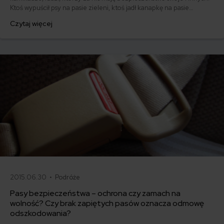
Ktoś wypuścił psy na pasie zieleni, ktoś jadł kanapkę na pasie
awaryjnym, inny zawracał. A czy Ty znasz wszystkie reguły
Czytaj więcej
bezpiecznej jazdy po autostradach i drogach ekspresowych?
2015.06.30 •
Podróże
Pasy bezpieczeństwa – ochrona czy zamach na
wolność? Czy brak zapiętych pasów oznacza odmowę
odszkodowania?