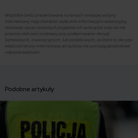
Wszystkie treści prezentowane na łamach niniejszej witryny
internetowej mają charakter wyłącznie informacyjno-edukacyjny,
stanowiąc wyraz osobistych poglądów ich autora/ów oraz nie nie
powinny stanowić podstawy przy podejmowaniu decyzji
biznesowych, inwestycyjnych, lub podatkowych, za które to decyzje
właściciel strony internetowej ani autorzy nie ponoszą jakiejkolwiek
odpowiedzialności.
Podobne artykuły