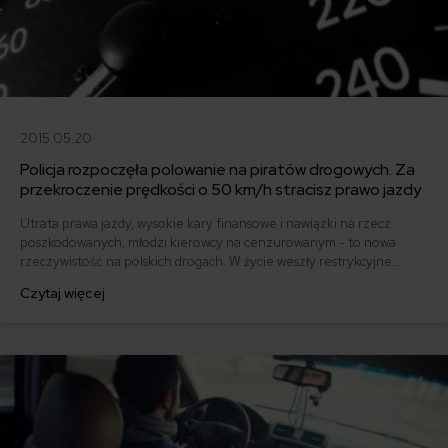
2015.05.20
Policja rozpoczęła polowanie na piratów drogowych. Za
przekroczenie prędkości o 50 km/h stracisz prawo jazdy
Utrata prawa jazdy, wysokie kary finansowe i nawiązki na rzecz
poszkodowanych, młodzi kierowcy na cenzurowanym - to nowa
rzeczywistość na polskich drogach. W życie weszły restrykcyjne
przepisy w prawie o ruchu drogowym. Już pierwszego dnia
Czytaj więcej
obowiązywania nowego prawa policjanci zatrzymali kilkadziesiąt
praw jazdy.