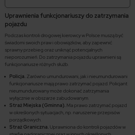
Uprawnienia funkcjonariuszy do zatrzymania
pojazdu
Podczas kontroli drogowej kierowcy w Polsce muszą być
świadomi swoich praw i obowiązków, aby zapewnić
sprawny przebieg oraz uniknąć potencjalnych
nieporozumień. Do zatrzymania pojazdu uprawnieni są
funkcjonariusze różnych służb.
Policja.
Zarówno umundurowani, jak i nieumundurowani
funkcjonariusze mają prawo zatrzymać pojazd. Policjant
nieumundurowany może dokonać zatrzymania
wyłącznie w obszarze zabudowanym.
Straż Miejska (Gminna).
Ma prawo zatrzymać pojazd
w określonych sytuacjach, np. naruszenie przepisów
porządkowych.
Straż Graniczna.
Uprawniona do kontroli pojazdów w
strefie nadgranicznej oraz w innych określonych