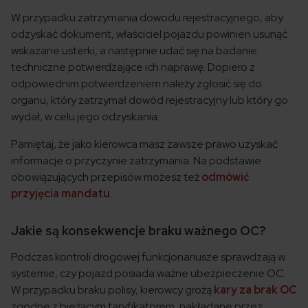
W przypadku zatrzymania dowodu rejestracyjnego, aby
odzyskać dokument, właściciel pojazdu powinien usunąć
wskazane usterki, a następnie udać się na badanie
techniczne potwierdzające ich naprawę. Dopiero z
odpowiednim potwierdzeniem należy zgłosić się do
organu, który zatrzymał dowód rejestracyjny lub który go
wydał, w celu jego odzyskania.
Pamiętaj, że jako kierowca masz zawsze prawo uzyskać
informacje o przyczynie zatrzymania. Na podstawie
obowiązujących przepisów możesz też
odmówić
przyjęcia mandatu
.
Jakie są konsekwencje braku ważnego OC?
Podczas kontroli drogowej funkcjonariusze sprawdzają w
systemie, czy pojazd posiada ważne ubezpieczenie OC.
W przypadku braku polisy, kierowcy grożą
kary za brak OC
zgodne z bieżącym taryfikatorem, nakładane przez