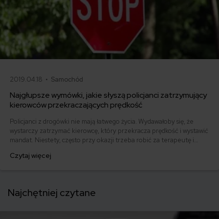
2019.04.18 •
Samochód
Najgłupsze wymówki, jakie słyszą policjanci zatrzymujący
kierowców przekraczających prędkość
Policjanci z drogówki nie mają łatwego życia. Wydawałoby się, że
wystarczy zatrzymać kierowcę, który przekracza prędkość i wystawić
mandat. Niestety, często przy okazji trzeba robić za terapeutę i
wysłuchać o problemach rodzinnych i zdrowotnych, które zmusiły
Czytaj więcej
praworządnego obywatela do złamania przepisów.
Najchętniej czytane