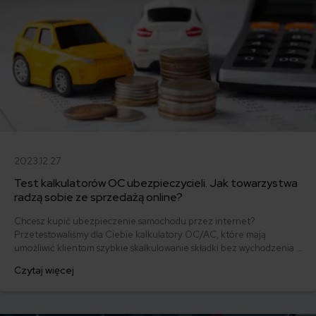
2023.12.27
Test kalkulatorów OC ubezpieczycieli. Jak towarzystwa
radzą sobie ze sprzedażą online?
Chcesz kupić ubezpieczenie samochodu przez internet?
Przetestowaliśmy dla Ciebie kalkulatory OC/AC, które mają
umożliwić klientom szybkie skalkulowanie składki bez wychodzenia z
domu i zachęcić do kupna polisy przez Internet. Zapoznaj się z
Czytaj więcej
naszym rankingiem i sprawdź, który zakład ubezpieczeń ma
najbardziej przystępne narzędzie.