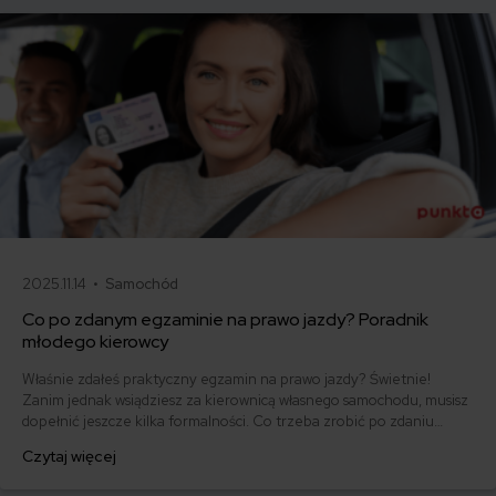
2025.11.14 •
Samochód
Co po zdanym egzaminie na prawo jazdy? Poradnik
młodego kierowcy
Właśnie zdałeś praktyczny egzamin na prawo jazdy? Świetnie!
Zanim jednak wsiądziesz za kierownicą własnego samochodu, musisz
dopełnić jeszcze kilka formalności. Co trzeba zrobić po zdaniu
egzaminu na prawo jazdy? Poznaj praktyczne wskazówki, dzięki
Czytaj więcej
którym szybko załatwisz sprawy urzędowe i będziesz mógł prowadzić
swoje auto.