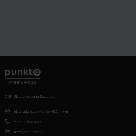
Punkta
CUK Ubezpieczenia Sp. z o.o.
ul. Grudziądzka 107, 87-100, Toruń
+48 22 490 9000
kontakt@punkta.pl