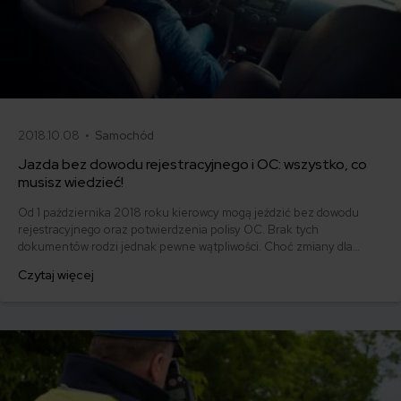
2018.10.08 •
Samochód
Jazda bez dowodu rejestracyjnego i OC: wszystko, co
musisz wiedzieć!
Od 1 października 2018 roku kierowcy mogą jeździć bez dowodu
rejestracyjnego oraz potwierdzenia polisy OC. Brak tych
dokumentów rodzi jednak pewne wątpliwości. Choć zmiany dla
kierowców miały być im na rękę, ci podchodzą do nich dosyć
Czytaj więcej
nieufnie. Pojawiają się pytania: jak zachować się w przypadku
stłuczki? Kiedy dokumenty będą jednak potrzebne? Wyjaśniamy!