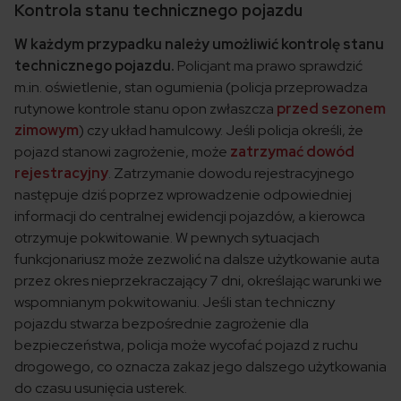
Kontrola stanu technicznego pojazdu
W każdym przypadku należy umożliwić kontrolę stanu
technicznego pojazdu.
Policjant ma prawo sprawdzić
m.in. oświetlenie, stan ogumienia (policja przeprowadza
rutynowe kontrole stanu opon zwłaszcza
przed sezonem
zimowym
) czy układ hamulcowy. Jeśli policja określi, że
pojazd stanowi zagrożenie, może
zatrzymać dowód
rejestracyjny
. Zatrzymanie dowodu rejestracyjnego
następuje dziś poprzez wprowadzenie odpowiedniej
informacji do centralnej ewidencji pojazdów, a kierowca
otrzymuje pokwitowanie. W pewnych sytuacjach
funkcjonariusz może zezwolić na dalsze użytkowanie auta
przez okres nieprzekraczający 7 dni, określając warunki we
wspomnianym pokwitowaniu. Jeśli stan techniczny
pojazdu stwarza bezpośrednie zagrożenie dla
bezpieczeństwa, policja może wycofać pojazd z ruchu
drogowego, co oznacza zakaz jego dalszego użytkowania
do czasu usunięcia usterek.