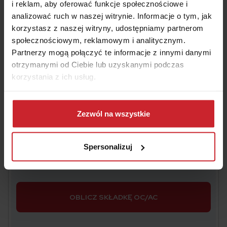
i reklam, aby oferować funkcje społecznościowe i
analizować ruch w naszej witrynie. Informacje o tym, jak
Oszczędź na
OC/AC
– wyceń i kup w 2 minuty
korzystasz z naszej witryny, udostępniamy partnerom
społecznościowym, reklamowym i analitycznym.
Partnerzy mogą połączyć te informacje z innymi danymi
Numer rejestracyjny pojazdu
otrzymanymi od Ciebie lub uzyskanymi podczas
korzystania z ich usług.
Dowiedz się więcej na temat tego, kim jesteśmy, jak
Data urodzenia właściciela pojazdu
można się z nami skontaktować i w jaki sposób
Zezwól na wszystkie
przetwarzamy dane osobowe w ramach
Polityki
prywatności
.
Akceptuję
Regulamin
świadczenia usług drogą
Spersonalizuj
elektroniczną i zawierania umów na odległość oraz
Informacje
o multiagencie i administratorze danych.
OBLICZ SKŁADKĘ OC/AC