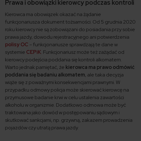
Prawa i obowiązki kierowcy podczas kontroli
Kierowca ma obowiązek okazać na żądanie
funkcjonariusza dokument tożsamości. Od 5 grudnia 2020
roku kierowcy nie są zobowiązani do posiadania przy sobie
prawa jazdy, dowodu rejestracyjnego ani potwierdzenia
polisy OC
– funkcjonariusze sprawdzają te dane w
systemie
CEPiK
. Funkcjonariusz może też zażądać od
kierowcy podejścia poddania się kontroli alkomatem.
Warto jednak pamiętać, że
kierowca ma prawo odmówić
poddania się badaniu alkomatem
, ale taka decyzja
wiąże się z poważnymi konsekwencjami prawnymi. W
przypadku odmowy policja może skierować kierowcę na
przymusowe badanie krwi w celu ustalenia zawartości
alkoholu w organizmie. Dodatkowo odmowa może być
traktowana jako dowód w postępowaniu sądowym i
skutkować sankcjami, np. grzywną, zakazem prowadzenia
pojazdów czy utratą prawa jazdy.