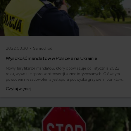
2022.03.30 •
Samochód
Wysokość mandatów w Polsce a na Ukrainie
Nowy taryfikator mandatów, który obowiązuje od 1 stycznia 2022
roku, wywołuje sporo kontrowersji u zmotoryzowanych. Głównym
powodem niezadowolenia jest spora podwyżka grzywien i punktów
karnych naliczanych za wykroczenia. Maksymalna kara wynosi aż 30
Czytaj więcej
000 zł. Czy grzywny za łamanie przepisów ruchu drogowego w
Polsce są porównywalne do kar obowiązujących na Ukrainie?