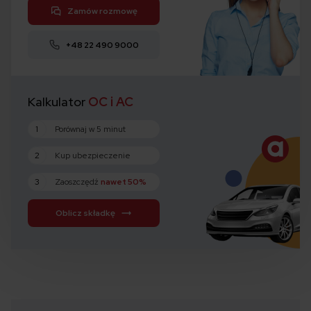
Zamów rozmowę
+48 22 490 9000
Kalkulator
OC i AC
1
Porównaj w 5 minut
2
Kup ubezpieczenie
3
Zaoszczędź
nawet 50%
Oblicz składkę