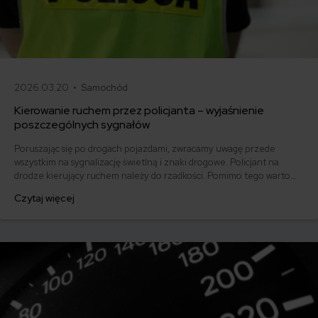
2026.03.20 •
Samochód
Kierowanie ruchem przez policjanta – wyjaśnienie
poszczególnych sygnałów
Poruszając się po drogach pojazdami, zwracamy uwagę przede
wszystkim na sygnalizację świetlną i znaki drogowe. Policjant na
drodze kierujący ruchem należy do rzadkości. Pomimo tego warto
odświeżyć sobie wiedzę dotyczącą sygnałów dawanych przez
Czytaj więcej
policjantów.