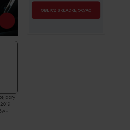
OBLICZ SKŁADKĘ OC/AC
tej pory
a 2019
dów –