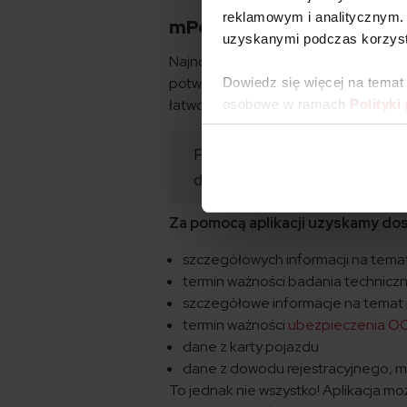
reklamowym i analitycznym. 
mPojazd: jakie informacje
uzyskanymi podczas korzysta
Najnowsza aktualizacja aplikacji m
potwierdzenia zawarcia polisy OC. W
Dowiedz się więcej na temat
łatwo założyć m.in. online za pośre
osobowe w ramach
Polityki
Po aktualizacji aplikacji nast
dowodzie rejestracyjnym, poli
Za pomocą aplikacji uzyskamy do
szczegółowych informacji na temat
termin ważności badania technicz
szczegółowe informacje na temat p
termin ważności
ubezpieczenia O
dane z karty pojazdu
dane z dowodu rejestracyjnego, m.i
To jednak nie wszystko! Aplikacja m