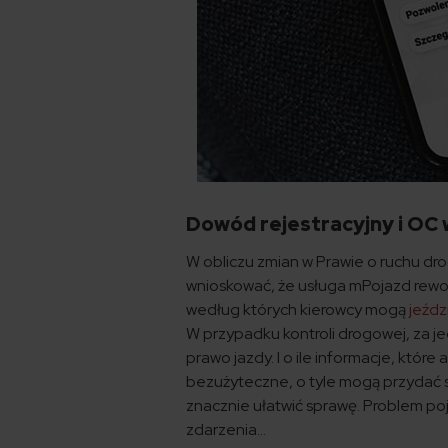
Dowód rejestracyjny i OC 
W obliczu zmian w Prawie o ruchu dr
wnioskować, że usługa mPojazd rewol
według których kierowcy mogą
jeźdz
W przypadku kontroli drogowej, za j
prawo jazdy. I o ile informacje, któr
bezużyteczne, o tyle mogą przydać 
znacznie ułatwić sprawę. Problem poj
zdarzenia…