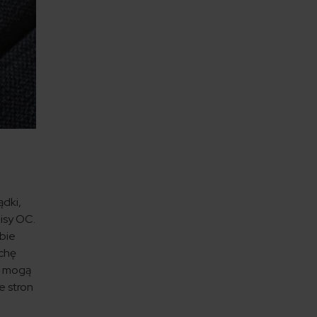
ądki,
isy OC.
obie
ochę
w mogą
e stron