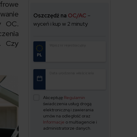
yfrowe
ywanie
Oszczędź na
OC/AC
–
y OC.
wyceń i kup w 2 minuty
zenia
. Czy
Wpisz nr rejestracyjny
Data urodzenia właściciela
Akceptuję
Regulamin
świadczenia usług drogą
elektroniczną i zawierania
umów na odległość oraz
Informacje
o multiagencie i
administratorze danych.