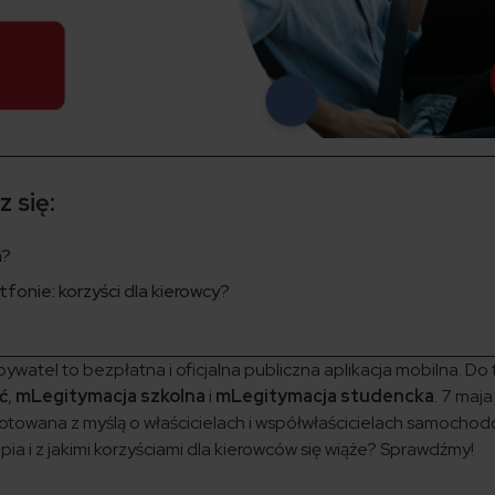
 się:
a?
fonie: korzyści dla kierowcy?
atel to bezpłatna i oficjalna publiczna aplikacja mobilna. Do 
ć
,
mLegitymacja szkolna
i
mLegitymacja studencka
. 7 maj
gotowana z myślą o właścicielach i współwłaścicielach samocho
pia i z jakimi korzyściami dla kierowców się wiąże? Sprawdźmy!