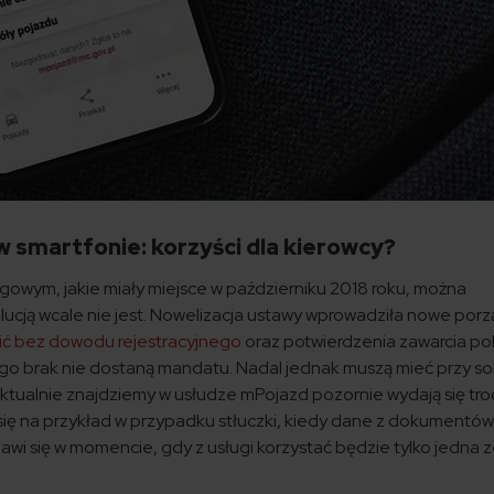
w smartfonie: korzyści dla kierowcy?
ogowym, jakie miały miejsce w październiku 2018 roku, można
ucją wcale nie jest. Nowelizacja ustawy wprowadziła nowe porz
ić bez dowodu rejestracyjnego
oraz potwierdzenia zawarcia pol
ego brak nie dostaną mandatu. Nadal jednak muszą mieć przy s
e aktualnie znajdziemy w usłudze mPojazd pozornie wydają się tr
się na przykład w przypadku stłuczki, kiedy dane z dokumentó
awi się w momencie, gdy z usługi korzystać będzie tylko jedna z