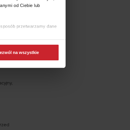
anymi od Ciebie lub
o oraz
nak
ki sposób przetwarzamy dane
ych w
ezwól na wszystkie
acyjny,
przed