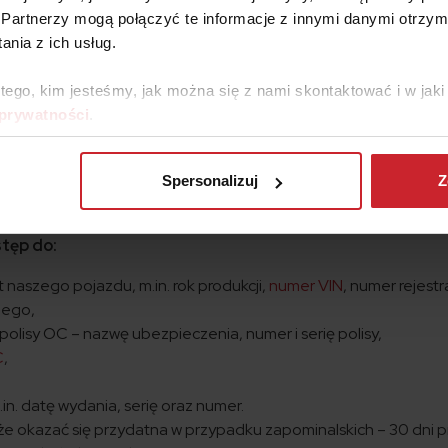
Partnerzy mogą połączyć te informacje z innymi danymi otrzym
 zawiera?
nia z ich usług.
Obywatel pozwala na dostęp do danych z dowodu rejestracyjneg
arunkiem jest posiadanie Profilu Zaufanego, który możemy jed
 tego, kim jesteśmy, jak można się z nami skontaktować i w ja
dnictwem banków.
 prywatności
.
ąpi ściągnięcie z państwowych baz danych informacji zawart
Spersonalizuj
Z
sie OC oraz karcie pojazdu.
stęp do:
 naszego pojazdu, m.in. rok produkcji,
numer VIN
, numer rejestr
nego,
olisy OC – nazwę ubezpieczenia, numer i serię polisy,
C
,
n. datę wydania, serię oraz numer.
oże okazać się przydatna w przypadku zapominalskich – 30 dni 