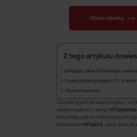
Z tego artykułu dowiesz
mPojazd: jakie informacje zawier
Dowód rejestracyjny i OC w smart
Podsumowanie
Zacznijmy jednak od początku – mObyw
obejmowała trzy usługi:
mTożsamoś
roku dołączyła do nich kolejna, przy
mianowicie
mPojazd
. Jakie dane sku