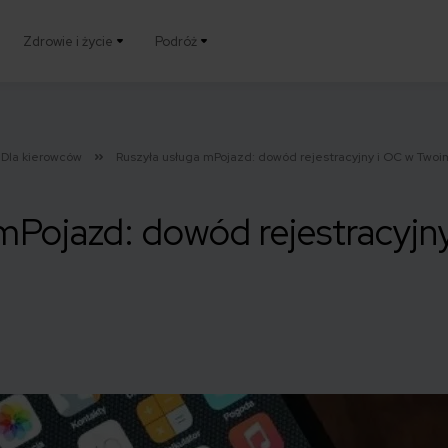
Zdrowie i życie
Podróż
Dla kierowców
Ruszyła usługa mPojazd: dowód rejestracyjny i OC w Twoi
 mPojazd: dowód rejestracyj