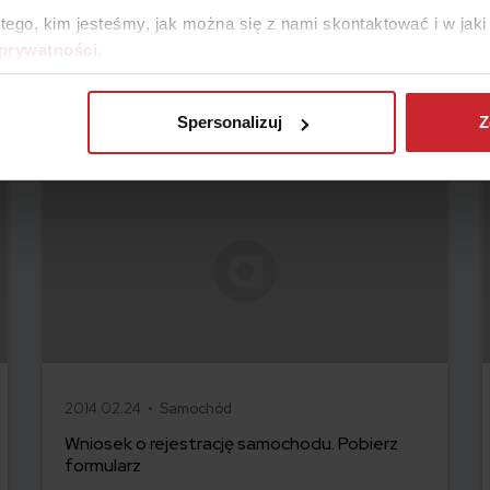
 tego, kim jesteśmy, jak można się z nami skontaktować i w ja
 prywatności
.
Spersonalizuj
Z
2014.02.24 •
Samochód
Wniosek o rejestrację samochodu. Pobierz
formularz