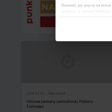
Dowiedz się więcej na temat
osobowe w ramach
Polityki
2014.02.24 •
Samochód
Umowa zamiany samochodu. Pobierz
formularz