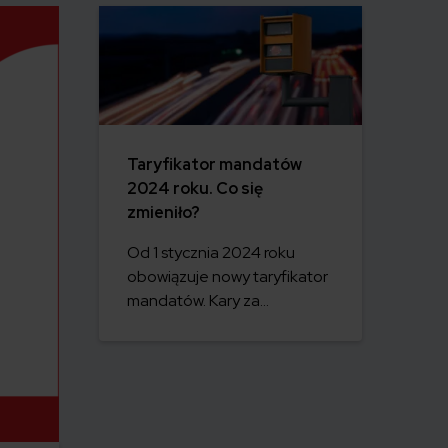
Taryfikator mandatów
2024 roku. Co się
zmieniło?
Od 1 stycznia 2024 roku
obowiązuje nowy taryfikator
mandatów. Kary za
wykroczenia drogowe
wzrosły nawet o 100%.
Sprawdź, ile możesz zapłacić
za przekroczenie prędkości,
nieustąpienie pierwszeństwa
pieszemu, jazdę bez OC,