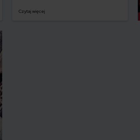
co musisz zrobić, żeby otrzymać odszkodowanie za
skradzione auto.
Czytaj więcej