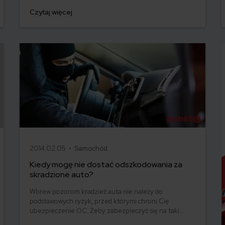
Czytaj więcej
2014.02.05 •
Samochód
Kiedy mogę nie dostać odszkodowania za
skradzione auto?
Wbrew pozorom kradzież auta nie należy do
podstawowych ryzyk, przed którymi chroni Cię
ubezpieczenie OC. Żeby zabezpieczyć się na taki
scenariusz, niezbędna jest dodatkowa polisa. Sprawdź,