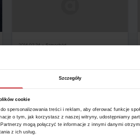
2014.02.24 •
Samochód
Zgłoszenie szkody z OC/AC. Pobierz
formularz
Szczegóły
Czytaj więcej
 plików cookie
do spersonalizowania treści i reklam, aby oferować funkcje sp
ormacje o tym, jak korzystasz z naszej witryny, udostępniamy p
Partnerzy mogą połączyć te informacje z innymi danymi otrzym
nia z ich usług.