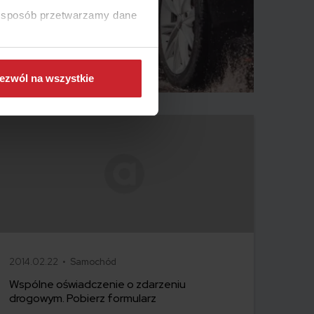
ki sposób przetwarzamy dane
ezwól na wszystkie
2014.02.22 •
Samochód
Wspólne oświadczenie o zdarzeniu
drogowym. Pobierz formularz