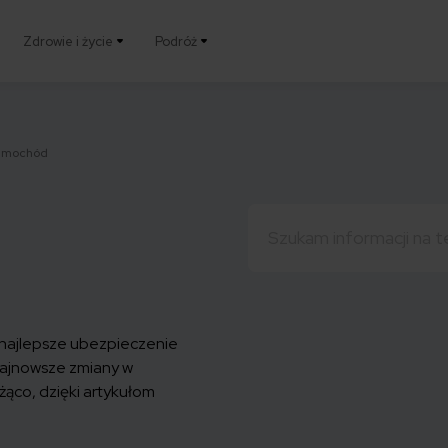
Zdrowie i życie
Podróż
amochód
Szukaj:
 najlepsze
ubezpieczenie
najnowsze zmiany w
eżąco, dzięki artykułom