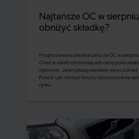
Najtańsze OC w sierpniu 
obniżyć składkę?
Prognozowana średnia cena za OC w sierpniu 
Choć w ostatnich miesiącach ceny polis ustab
ogromne. Jedni płacą zaledwie nieco ponad 5
Polsce i jak obniżyć koszty ubezpieczenia
rynku.