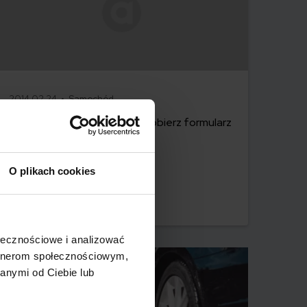
2014.02.24 •
Samochód
Umowa darowizny pojazdu. Pobierz formularz
O plikach cookies
Czytaj więcej
ołecznościowe i analizować
artnerom społecznościowym,
anymi od Ciebie lub