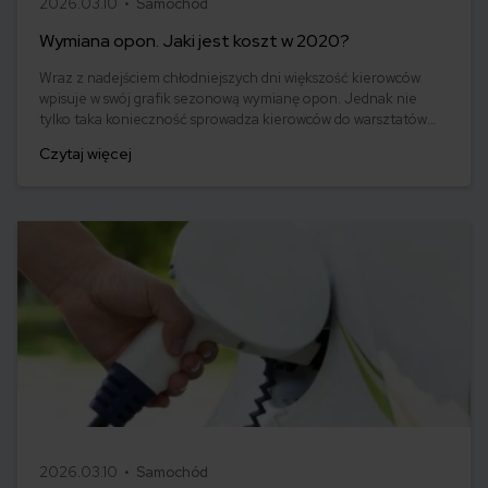
2026.03.10 •
Samochód
Wymiana opon. Jaki jest koszt w 2020?
Wraz z nadejściem chłodniejszych dni większość kierowców
wpisuje w swój grafik sezonową wymianę opon. Jednak nie
tylko taka konieczność sprowadza kierowców do warsztatów
wulkanizacyjnych. Gdy stan techniczny opony pozostawia
Czytaj więcej
wiele do życzenia, jej wymiana to najrozsądniejsze rozwiązanie.
Jaka jest cena takiej usługi? Sprawdzamy, ile kosztuje wymiana
opon w 2020 roku.
2026.03.10 •
Samochód