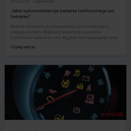
2026.03.11 •
Samochód
Jakie są konsekwencje badania technicznego po
terminie?
Badanie techniczne to obowiązkowy punkt w kalendarzu
każdego kierowcy. Większość samochodów powinna
przechodzić badania co roku. Wyjątek stanowią pojazdy nowe
– tu badanie odbywa się po trzech latach od pierwszej
Czytaj więcej
rejestracji, a następnie po dwóch latach. Po tym czasie
samochód musi przechodzić badanie techniczne każdego roku.
Co jednak w przypadku, gdy o tym zapomnimy?