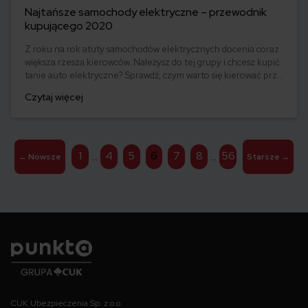
Najtańsze samochody elektryczne – przewodnik
kupującego 2020
Z roku na rok atuty samochodów elektrycznych docenia coraz
większa rzesza kierowców. Należysz do tej grupy i chcesz kupić
tanie auto elektryczne? Sprawdź, czym warto się kierować przy
jego wyborze. Prezentujemy też zestawienie najtańszych
Czytaj więcej
samochodów elektrycznych, które są aktualnie dostępne w
sprzedaży.
Stronicowanie
1
4
5
6
7
8
56
…
…
←
Nowsze
Starsze
→
wpisów
Punkta
CUK Ubezpieczenia Sp. z o.o.