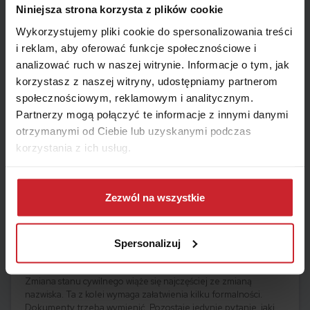
Niniejsza strona korzysta z plików cookie
Sprawdziliśmy modele aut najczęściej kupowane przez
Polaków w 2020 r. Prezentujemy też listę najpopularniejszych
Wykorzystujemy pliki cookie do spersonalizowania treści
Czytaj więcej
marek.
i reklam, aby oferować funkcje społecznościowe i
analizować ruch w naszej witrynie. Informacje o tym, jak
korzystasz z naszej witryny, udostępniamy partnerom
społecznościowym, reklamowym i analitycznym.
Partnerzy mogą połączyć te informacje z innymi danymi
otrzymanymi od Ciebie lub uzyskanymi podczas
korzystania z ich usług.
Dowiedz się więcej na temat tego, kim jesteśmy, jak
można się z nami skontaktować i w jaki sposób
Zezwól na wszystkie
przetwarzamy dane osobowe w ramach
Polityki
prywatności
.
2026.03.12 •
Samochód
Spersonalizuj
Zmiana nazwiska – gdzie zgłosić?
Zmiana stanu cywilnego wiąże się najczęściej ze zmianą
nazwiska. Ta z kolei wymaga załatwienia kilku formalności.
Dokumenty trzeba wymienić. Pozostaje jedynie pytanie, jakie