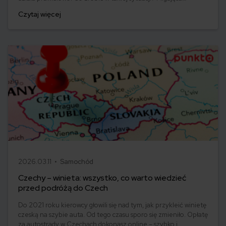
kontrolka silnika to informacja niepozostawiająca wątpliwości -
Czytaj więcej
czas na szybką weryfikację stanu pojazdu i jego kluczowego
elementu.
2026.03.11 •
Samochód
Czechy – winieta: wszystko, co warto wiedzieć
przed podróżą do Czech
Do 2021 roku kierowcy głowili się nad tym, jak przykleić winietę
czeską na szybie auta. Od tego czasu sporo się zmieniło. Opłatę
za autostrady w Czechach dokonasz online – szybko i