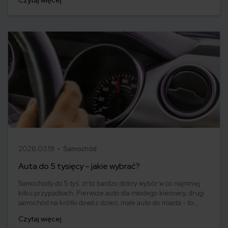
Czytaj więcej
Prezentujemy również, jakie nowe mandaty pojawiły się w
bieżącym roku.
2026.03.19 •
Samochód
Auta do 5 tysięcy – jakie wybrać?
Samochody do 5 tyś. zł to bardzo dobry wybór w co najmniej
kilku przypadkach. Pierwsze auto dla młodego kierowcy, drugi
samochód na krótki dowóz dzieci, małe auto do miasta - to
tylko część z sytuacji, w których sięga się po takie rozwiązanie.
Czytaj więcej
Jaki samochód do 5 tysięcy zł będzie dobry, a jednocześnie