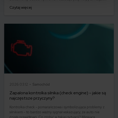
dokumenty, oraz ile mamy na to czasu? Wszystko, na temat
Czytaj więcej
formalności związanych ze zmianą nazwiska dowiesz się z
poniższego artykułu. Zapraszamy do lektury!
2026.03.12 •
Samochód
Zapalona kontrolka silnika (check engine) – jakie są
najczęstsze przyczyny?
Kontrolka check - pomarańczowa i symbolizująca problemy z
silnikiem - to bardzo ważny sygnał wskazujący, że auto nie
działa prawidłowo. Co zrobić w takiej sytuacji? Migająca