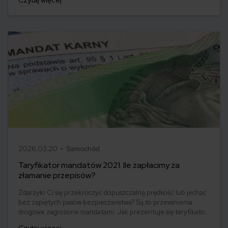
Czytaj więcej
uprawnień, jak wygląda sam kurs oraz końcowy egzamin.
2026.03.20 •
Samochód
Taryfikator mandatów 2021. Ile zapłacimy za
złamanie przepisów?
Zdarzyło Ci się przekroczyć dopuszczalną prędkość lub jechać
bez zapiętych pasów bezpieczeństwa? Są to przewinienia
drogowe zagrożone mandatami. Jak prezentuje się taryfikator
mandatów w 2021 roku? Postanowiliśmy to sprawdzić.