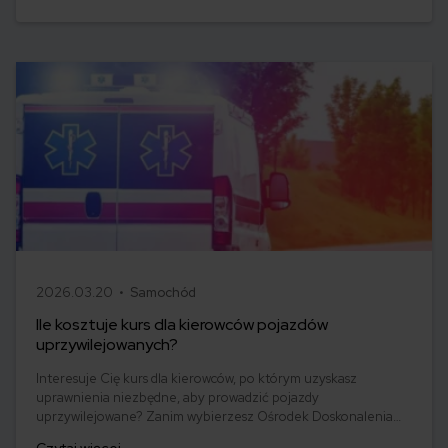
możesz zapłacić za przekroczenie prędkości,
nieustąpienie pierwszeństwa pieszemu, jazdę bez
OC, korzystanie z telefonu podczas jazdy i wiele
innych! Pamiętaj - jazda zgodnie z przepisami to
bezpieczeństwo Twoje i innych!
2026.03.20 •
Samochód
Ile kosztuje kurs dla kierowców pojazdów
uprzywilejowanych?
Interesuje Cię kurs dla kierowców, po którym uzyskasz
uprawnienia niezbędne, aby prowadzić pojazdy
uprzywilejowane? Zanim wybierzesz Ośrodek Doskonalenia
Techniki Jazdy, sprawdź, ile kosztuje zdobycie nowych