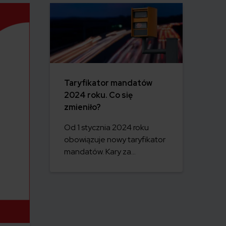
Taryfikator mandatów
2024 roku. Co się
zmieniło?
Od 1 stycznia 2024 roku
obowiązuje nowy taryfikator
mandatów. Kary za
wykroczenia drogowe
wzrosły nawet o 100%.
Sprawdź, ile możesz zapłacić
za przekroczenie prędkości,
nieustąpienie pierwszeństwa
pieszemu, jazdę bez OC,