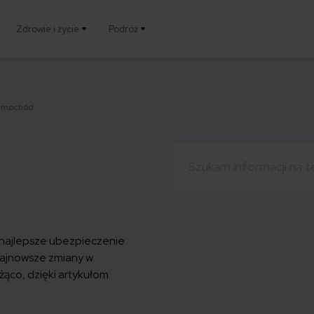
Zdrowie i życie
Podróż
amochód
Szukaj:
 najlepsze
ubezpieczenie
najnowsze zmiany w
eżąco, dzięki artykułom