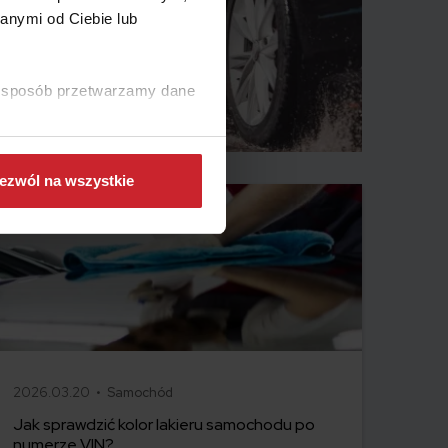
anymi od Ciebie lub
ki sposób przetwarzamy dane
ezwól na wszystkie
2026.03.20 •
Samochód
Jak sprawdzić kolor lakieru samochodu po
numerze VIN?