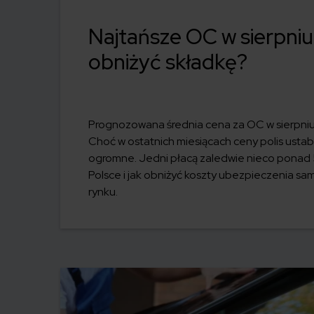
Najtańsze OC w sierpniu 
obniżyć składkę?
Prognozowana średnia cena za OC w sierpniu 
Choć w ostatnich miesiącach ceny polis ustab
ogromne. Jedni płacą zaledwie nieco ponad 5
Polsce i jak obniżyć koszty ubezpieczenia
rynku.