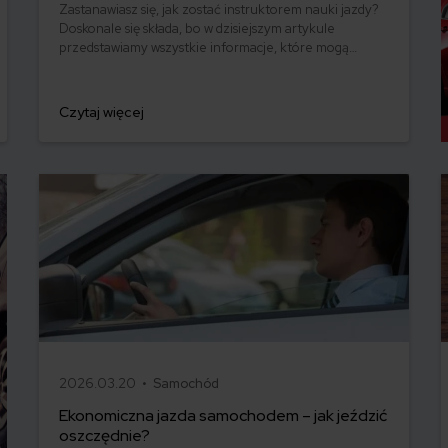
Zastanawiasz się, jak zostać instruktorem nauki jazdy?
Doskonale się składa, bo w dzisiejszym artykule
przedstawiamy wszystkie informacje, które mogą
zainteresować osoby wybierające się na kurs
instruktora. Sprawdź, czy spełniasz stawiane
instruktorom wymagania, jaką drogę musisz przejść,
Czytaj więcej
aby uzyskać nowe uprawnienia i w końcu, jakich
zarobków możesz spodziewać się, jako instruktor nauki
jazdy. Zapraszamy do lektury.
2026.03.20 •
Samochód
Ekonomiczna jazda samochodem – jak jeździć
oszczędnie?