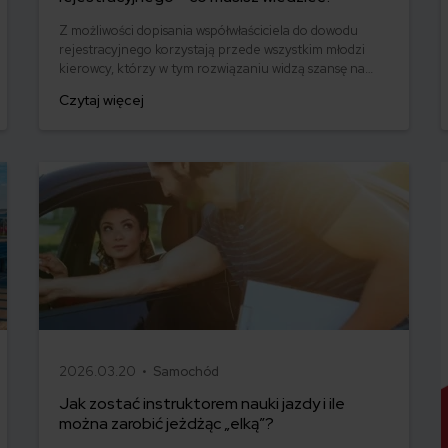
Z możliwości dopisania współwłaściciela do dowodu
rejestracyjnego korzystają przede wszystkim młodzi
kierowcy, którzy w tym rozwiązaniu widzą szansę na
obniżenie składki OC i budowę historii
Czytaj więcej
ubezpieczeniowej. Zastanawiasz się, jak przebiega
procedura w urzędzie i ile to kosztuje? Krok po kroku
omawiamy formalności, jakie czekają osobę, która chce
dopisać współwłaściciela do dowodu rejestracyjnego.
2026.03.20 •
Samochód
Jak zostać instruktorem nauki jazdy i ile
można zarobić jeżdżąc „elką”?