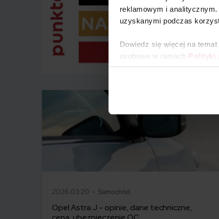
reklamowym i analitycznym. 
uzyskanymi podczas korzysta
Dowiedz się więcej na temat
osobowe w ramach
Polityki
2026.03.20 •
Samochód
Opel Astra J – opinie, dane techniczne,
cena, ubezpieczenie OC