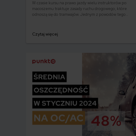
W czasie kursu na prawo jazdy wielu instruktorów po
macoszemu traktuje zasady ruchu drogowego, które
odnoszą się do tramwajów. Jednym z powodów tego
stanu rzeczy jest ograniczone występowanie sieci
tramwajowych – nie są one obecne we wszystkich
miastach Polski. W efekcie wielu kierowców uznaje, że
Czytaj więcej
tramwaj zawsze ma pierwszeństwo. To nieprawda.