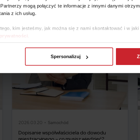
Partnerzy mogą połączyć te informacje z innymi danymi otrzym
nia z ich usług.
 tego, kim jesteśmy, jak można się z nami skontaktować i w ja
 prywatności
.
Spersonalizuj
Z
2026.03.20 •
Samochód
Dopisanie współwłaściciela do dowodu
rejestracyjnego – co musisz wiedzieć?