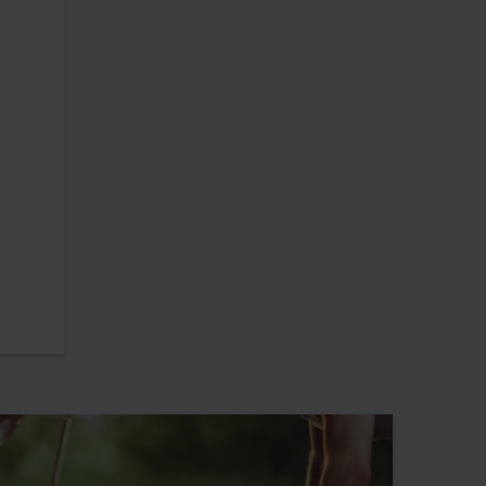
korzystanie z telefonu
podczas jazdy i wiele innych!
Pamiętaj - jazda zgodnie z
przepisami to
bezpieczeństwo Twoje i
innych!