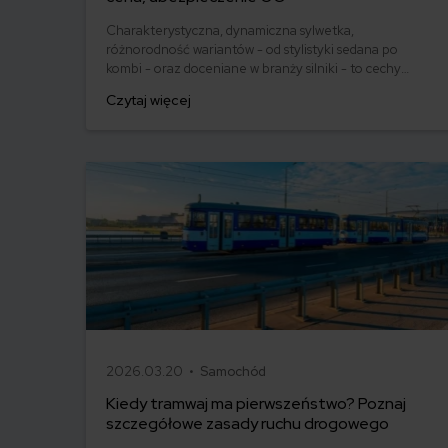
Charakterystyczna, dynamiczna sylwetka,
różnorodność wariantów - od stylistyki sedana po
kombi - oraz doceniane w branży silniki - to cechy
charakterystyczne Opla Astry J. OPC, Tourer,
Czytaj więcej
Hatchback 5d - niezależnie od wersji, w przypadku tego
modelu Opla można być pewnym jednego: jakości przy
zachowaniu atrakcyjnej ceny auta.
2026.03.20 •
Samochód
Kiedy tramwaj ma pierwszeństwo? Poznaj
szczegółowe zasady ruchu drogowego