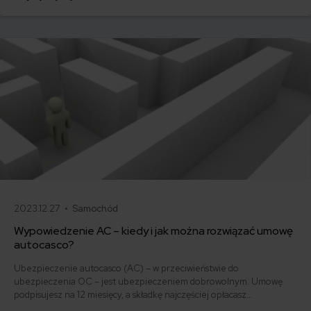
i jak obniżyć koszty ubezpieczenia samochodu? Odpowiadamy na
podstawie najnowszych danych z rynku.
2023.12.27 •
Samochód
Wypowiedzenie AC – kiedy i jak można rozwiązać umowę
autocasco?
Ubezpieczenie autocasco (AC) – w przeciwieństwie do
ubezpieczenia OC – jest ubezpieczeniem dobrowolnym. Umowę
podpisujesz na 12 miesięcy, a składkę najczęściej opłacasz
jednorazowo. Co w przypadku, gdy udało Ci się znaleźć lepszą