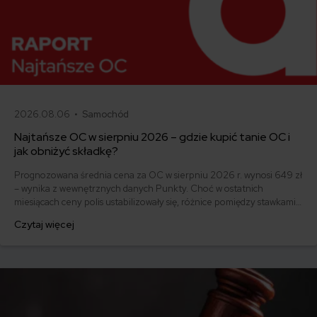
2026.08.06 •
Samochód
Najtańsze OC w sierpniu 2026 – gdzie kupić tanie OC i
jak obniżyć składkę?
Prognozowana średnia cena za OC w sierpniu 2026 r. wynosi 649 zł
– wynika z wewnętrznych danych Punkty. Choć w ostatnich
miesiącach ceny polis ustabilizowały się, różnice pomiędzy stawkami
za ubezpieczenie są ogromne. Jedni płacą zaledwie nieco ponad
Czytaj więcej
500 zł, inni – powyżej 1500 zł. Gdzie znaleźć najtańsze OC w Polsce
i jak obniżyć koszty ubezpieczenia samochodu? Odpowiadamy na
podstawie najnowszych danych z rynku.