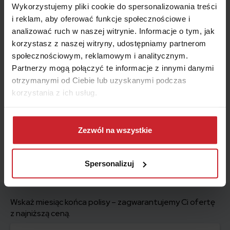
Wykorzystujemy pliki cookie do spersonalizowania treści
Katarzyna Łada
i reklam, aby oferować funkcje społecznościowe i
Ekspert ds. ubezpieczeń
analizować ruch w naszej witrynie. Informacje o tym, jak
korzystasz z naszej witryny, udostępniamy partnerom
społecznościowym, reklamowym i analitycznym.
Główny Specjalista ds. Ubezpieczeń. Wytrawna znawczyni
Partnerzy mogą połączyć te informacje z innymi danymi
rynku ubezpieczeniowego, ponad 10 lat doświadczeń w
otrzymanymi od Ciebie lub uzyskanymi podczas
branży, większość tego czasu na pokładzie grupy Punkta.
korzystania z ich usług.
Lubi podróże, raczej woli psy niż koty i nie trudno nam się z
nią w tej kwestii nie zgodzić.
Dowiedz się więcej na temat tego, kim jesteśmy, jak
można się z nami skontaktować i w jaki sposób
Zezwól na wszystkie
przetwarzamy dane osobowe w ramach
Polityki
prywatności
.
Spersonalizuj
Wskaż miesiąc końca polisy – zagwarantujemy Ci ofertę
z najniższą ceną.