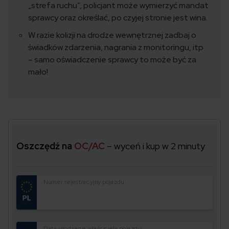
„strefa ruchu”, policjant może wymierzyć mandat
sprawcy oraz określać, po czyjej stronie jest wina.
W razie kolizji na drodze wewnętrznej zadbaj o
świadków zdarzenia, nagrania z monitoringu, itp
– samo oświadczenie sprawcy to może być za
mało!
Oszczędź na
OC/AC
– wyceń i kup w 2 minuty
Numer rejestracyjny pojazdu
Data urodzenia właściciela pojazdu