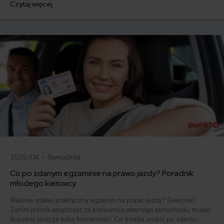
Czytaj więcej
ofertę lub zdecydowałeś się sprzedać samochód w trakcie trwania
umowy? Sprawdź, w jakich sytuacjach ubezpieczenie AC wygasa
samo, a kiedy można odstąpić od umowy.
2025.11.14 •
Samochód
Co po zdanym egzaminie na prawo jazdy? Poradnik
młodego kierowcy
Właśnie zdałeś praktyczny egzamin na prawo jazdy? Świetnie!
Zanim jednak wsiądziesz za kierownicą własnego samochodu, musisz
dopełnić jeszcze kilka formalności. Co trzeba zrobić po zdaniu