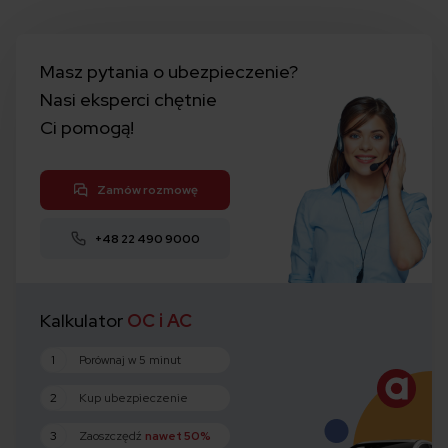
Masz pytania o ubezpieczenie?
Nasi eksperci chętnie
Ci pomogą!
Zamów rozmowę
+48 22 490 9000
Kalkulator
OC i AC
1
Porównaj w 5 minut
2
Kup ubezpieczenie
3
Zaoszczędź
nawet 50%