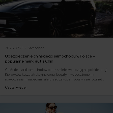
2026.07.23 •
Samochód
Ubezpieczenie chińskiego samochodu w Polsce –
popularne marki aut z Chin
Chińskie marki samochodów coraz śmielej wkraczają na polskie drogi.
Kierowców kuszą atrakcyjną ceną, bogatym wyposażeniem i
nowoczesnymi napędami, ale przed zakupem pojawia się również
pytanie: ile kosztuje ich ubezpieczenie? Sprawdzamy, czy polisy
Czytaj więcej
komunikacyjne dla marek takich jak MG, BYD, Omoda, Jaecoo i BAIC
różnią się od ubezpieczeń dla popularnych aut europejskich,
japońskich i koreańskich.