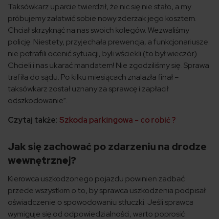
Taksówkarz uparcie twierdził, że nic się nie stało, a my
próbujemy załatwić sobie nowy zderzak jego kosztem.
Chciał skrzyknąć na nas swoich kolegów. Wezwaliśmy
policję. Niestety, przyjechała prewencja, a funkcjonariusze
nie potrafili ocenić sytuacji, byli wściekli (to był wieczór).
Chcieli i nas ukarać mandatem! Nie zgodziliśmy się. Sprawa
trafiła do sądu. Po kilku miesiącach znalazła finał –
taksówkarz został uznany za sprawcę i zapłacił
odszkodowanie”.
Czytaj także:
Szkoda parkingowa – co robić ?
Jak się zachować po zdarzeniu na drodze
wewnętrznej?
Kierowca uszkodzonego pojazdu powinien zadbać
przede wszystkim o to, by sprawca uszkodzenia podpisał
oświadczenie o spowodowaniu stłuczki. Jeśli sprawca
wymiguje się od odpowiedzialności, warto poprosić