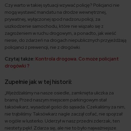
Czy warto w takiej sytuacji wzywać policję? Policjanci nie
mogą wystawić mandatu na drodze wewnętrznej,
prywatnej, wyłączonej spod nadzoru policji, za
uszkodzenie samochodu, które nie wiązało się z
zagrożeniem w ruchu drogowym, a ponadto, jak wieść
niesie, do zdarzeń na drogach niepublicznych przyjeżdżają
policjanci z prewencji, nie z drogówki.
Czytaj także:
Kontrola drogowa. Co może policjant
drogówki ?
Zupełnie jak w tej historii:
„Wjeżdżaliśmy na nasze osiedle, zamknięta uliczka za
bramą. Przed naszym miejscem parkingowym stał
taksówkarz, wysadzał gości do sąsiada. Czekaliśmy za nim,
nie trąbiliśmy. Taksówkarz nagle zaczął cofać, nie spojrzał
w ogóle w lusterko. Uderzył w nasz przedni zderzak, ten
niestety pękł. Zdarza się, ale nie to było najważniejsze.