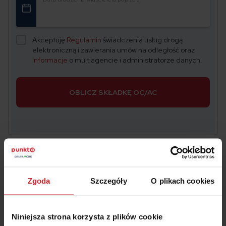
Akceptuję
Regulamin
świadczenia usług drogą
elektroniczną i zawierania umów na odległość oraz
Informacje
o multiagencie i administratorze danych.
OBLICZ SKŁADKĘ OC/AC
#kolizja
#mandat
Zgoda
Szczegóły
O plikach cookies
Niniejsza strona korzysta z plików cookie