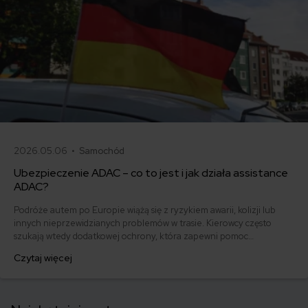
2026.05.06 •
Samochód
Ubezpieczenie ADAC – co to jest i jak działa assistance
ADAC?
Podróże autem po Europie wiążą się z ryzykiem awarii, kolizji lub
innych nieprzewidzianych problemów w trasie. Kierowcy często
szukają wtedy dodatkowej ochrony, która zapewni pomoc
techniczną, holowanie lub wsparcie organizacyjne poza granicami
Czytaj więcej
kraju. Jednym z rozwiązań, które pojawia się w tym kontekście, jest
członkostwo w ADAC – niemieckim automobilklubie oferującym
pomoc drogową i usługi assistance w Europie.