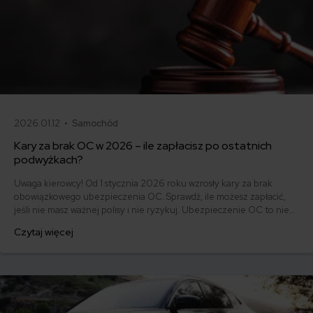
2026.01.12 •
Samochód
Kary za brak OC w 2026 – ile zapłacisz po ostatnich
podwyżkach?
Uwaga kierowcy! Od 1 stycznia 2026 roku wzrosły kary za brak
obowiązkowego ubezpieczenia OC. Sprawdź, ile możesz zapłacić,
jeśli nie masz ważnej polisy i nie ryzykuj. Ubezpieczenie OC to nie
tylko obowiązek, ale też ochrona dla Ciebie i innych uczestników
Czytaj więcej
ruchu drogowego.