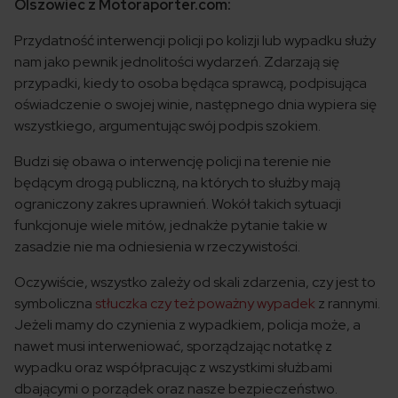
Olszowiec z Motoraporter.com:
Przydatność interwencji policji po kolizji lub wypadku służy
nam jako pewnik jednolitości wydarzeń. Zdarzają się
przypadki, kiedy to osoba będąca sprawcą, podpisująca
oświadczenie o swojej winie, następnego dnia wypiera się
wszystkiego, argumentując swój podpis szokiem.
Budzi się obawa o interwencję policji na terenie nie
będącym drogą publiczną, na których to służby mają
ograniczony zakres uprawnień. Wokół takich sytuacji
funkcjonuje wiele mitów, jednakże pytanie takie w
zasadzie nie ma odniesienia w rzeczywistości.
Oczywiście, wszystko zależy od skali zdarzenia, czy jest to
symboliczna
stłuczka czy też poważny wypadek
z rannymi.
Jeżeli mamy do czynienia z wypadkiem, policja może, a
nawet musi interweniować, sporządzając notatkę z
wypadku oraz współpracując z wszystkimi służbami
dbającymi o porządek oraz nasze bezpieczeństwo.