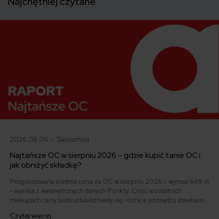
Najchętniej czytane
2026.08.06 •
Samochód
Najtańsze OC w sierpniu 2026 – gdzie kupić tanie OC i
jak obniżyć składkę?
Prognozowana średnia cena za OC w sierpniu 2026 r. wynosi 649 zł
– wynika z wewnętrznych danych Punkty. Choć w ostatnich
miesiącach ceny polis ustabilizowały się, różnice pomiędzy stawkami
za ubezpieczenie są ogromne. Jedni płacą zaledwie nieco ponad
Czytaj więcej
500 zł, inni – powyżej 1500 zł. Gdzie znaleźć najtańsze OC w Polsce