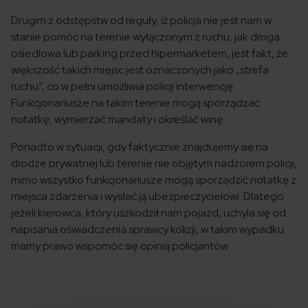
Drugim z odstępstw od reguły, iż policja nie jest nam w
stanie pomóc na terenie wyłączonym z ruchu, jak droga
osiedlowa lub parking przed hipermarketem, jest fakt, że
większość takich miejsc jest oznaczonych jako „strefa
ruchu”, co w pełni umożliwia policji interwencję.
Funkcjonariusze na takim terenie mogą sporządzać
notatkę, wymierzać mandaty i określać winę.
Ponadto w sytuacji, gdy faktycznie znajdujemy się na
drodze prywatnej lub terenie nie objętym nadzorem policji,
mimo wszystko funkcjonariusze mogą sporządzić notatkę z
miejsca zdarzenia i wysłać ją ubezpieczycielowi. Dlatego
jeżeli kierowca, który uszkodził nam pojazd, uchyla się od
napisania oświadczenia sprawcy kolizji, w takim wypadku
mamy prawo wspomóc się opinią policjantów.