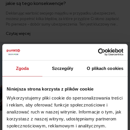
jakie są tego konsekwencje?
Deklarując wartość swojego majątku w przypadku ubezpieczeń,
możesz popełnić kilka błędów, za które przyjdzie Ci słono zapłacić.
Po pierwsze - dobór sumy ubezpieczenia. Ten jest kluczowy nie
tylko ze względu na wysokość składki polisy. Złe oszacowanie
Czytaj więcej
wartości chronionych dóbr może doprowadzić do nadubezpieczenia
lub niedoubezpieczenia. Niedoubezpieczenie i nadubezpieczenie:
co to jest i jakie są tego konsekwencje?
Zgoda
Szczegóły
O plikach cookies
Niniejsza strona korzysta z plików cookie
Wykorzystujemy pliki cookie do spersonalizowania treści
i reklam, aby oferować funkcje społecznościowe i
analizować ruch w naszej witrynie. Informacje o tym, jak
korzystasz z naszej witryny, udostępniamy partnerom
2020.03.27 •
Dom
społecznościowym, reklamowym i analitycznym.