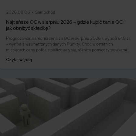
2026.08.06 •
Samochód
Najtańsze OC w sierpniu 2026 – gdzie kupić tanie OC i
jak obniżyć składkę?
Prognozowana średnia cena za OC w sierpniu 2026 r. wynosi 649 zł
– wynika z wewnętrznych danych Punkty. Choć w ostatnich
miesiącach ceny polis ustabilizowały się, różnice pomiędzy stawkami
za ubezpieczenie są ogromne. Jedni płacą zaledwie nieco ponad
Czytaj więcej
500 zł, inni – powyżej 1500 zł. Gdzie znaleźć najtańsze OC w Polsce
i jak obniżyć koszty ubezpieczenia samochodu? Odpowiadamy na
podstawie najnowszych danych z rynku.