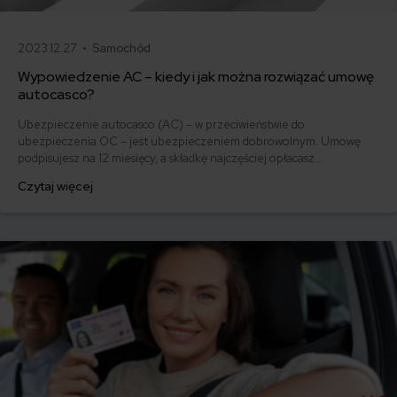
2023.12.27 •
Samochód
Wypowiedzenie AC – kiedy i jak można rozwiązać umowę
autocasco?
Ubezpieczenie autocasco (AC) – w przeciwieństwie do
ubezpieczenia OC – jest ubezpieczeniem dobrowolnym. Umowę
podpisujesz na 12 miesięcy, a składkę najczęściej opłacasz
jednorazowo. Co w przypadku, gdy udało Ci się znaleźć lepszą
Czytaj więcej
ofertę lub zdecydowałeś się sprzedać samochód w trakcie trwania
umowy? Sprawdź, w jakich sytuacjach ubezpieczenie AC wygasa
samo, a kiedy można odstąpić od umowy.