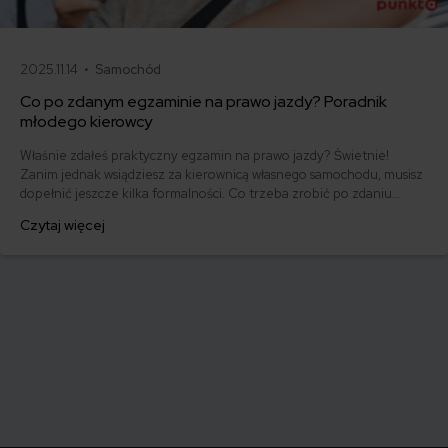
2025.11.14 •
Samochód
Co po zdanym egzaminie na prawo jazdy? Poradnik
młodego kierowcy
Właśnie zdałeś praktyczny egzamin na prawo jazdy? Świetnie!
Zanim jednak wsiądziesz za kierownicą własnego samochodu, musisz
dopełnić jeszcze kilka formalności. Co trzeba zrobić po zdaniu
egzaminu na prawo jazdy? Poznaj praktyczne wskazówki, dzięki
Czytaj więcej
którym szybko załatwisz sprawy urzędowe i będziesz mógł prowadzić
swoje auto.