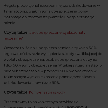
Reguła proporcjonalności pomniejsza odszkodowanie w
takim stopniu, w jakim suma ubezpieczenia polisy
pozostaje do rzeczywistej wartości ubezpieczonego
mienia.
Czytaj także:
Jak ubezpieczone są eksponaty
muzealne?
Oznacza to, że np. ubezpieczając mienie tylko na 50%
jego wartości, w razie wystąpienia szkody kwalifikującej do
wypłaty ubezpieczenia, osoba ubezpieczona otrzyma
tylko 50% sumy ubezpieczenia. W takiej sytuacji nastąpiło
niedoubezpieczenie w proporcji 50%, wobec czego w
takim samym wymiarze zostanie pomniejszona kwota
odszkodowania – również o 50%.
Czytaj także:
Kompensacja szkody
Przedstawmy to na konkretnym przykładzie.
Nabywamy nieruchomość o wartości
500 000 zł
,