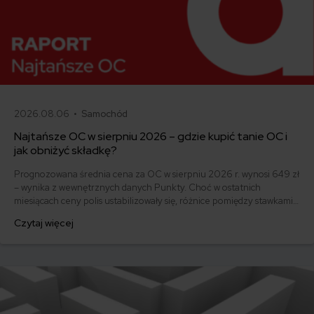
2026.08.06 •
Samochód
Najtańsze OC w sierpniu 2026 – gdzie kupić tanie OC i
jak obniżyć składkę?
Prognozowana średnia cena za OC w sierpniu 2026 r. wynosi 649 zł
– wynika z wewnętrznych danych Punkty. Choć w ostatnich
miesiącach ceny polis ustabilizowały się, różnice pomiędzy stawkami
za ubezpieczenie są ogromne. Jedni płacą zaledwie nieco ponad
Czytaj więcej
500 zł, inni – powyżej 1500 zł. Gdzie znaleźć najtańsze OC w Polsce
i jak obniżyć koszty ubezpieczenia samochodu? Odpowiadamy na
podstawie najnowszych danych z rynku.