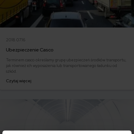
2018.07.16
Ubezpieczenie Casco
Terminem casco określamy grupę ubezpieczeń środków transportu,
jak również ich wyposażenia lub transportowanego ładunku od
szkód.
Czytaj więcej