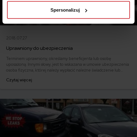
prywatności
.
Spersonalizuj
2018.07.27
Uprawniony do ubezpieczenia
Terminem uprawniony, określamy beneficjenta lub osobę
uposażoną. Innymi słowy, jest to wskazana w umowie ubezpieczenia
osoba fizyczna, której należy wypłacić należne świadczenie lub
odszkodowanie.
Czytaj więcej