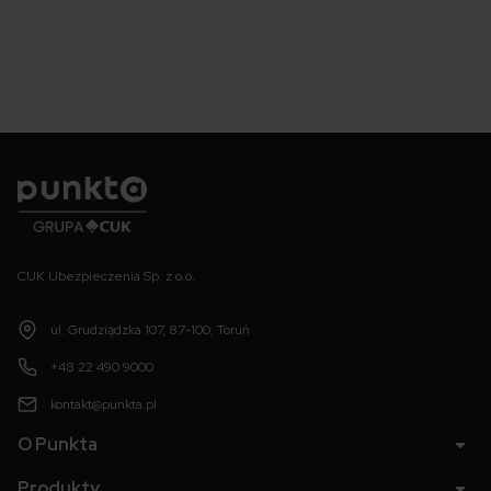
Punkta
CUK Ubezpieczenia Sp. z o.o.
ul. Grudziądzka 107, 87-100, Toruń
+48 22 490 9000
kontakt@punkta.pl
O Punkta
Produkty