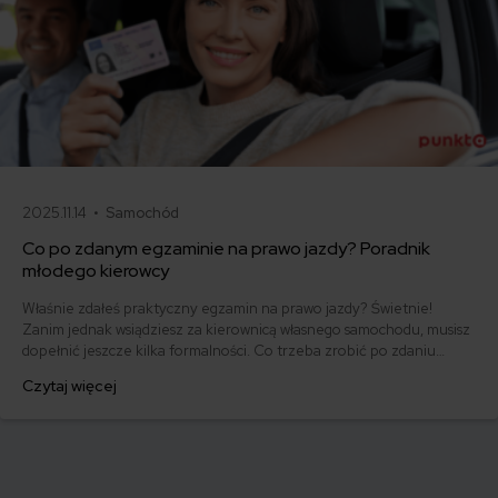
2025.11.14 •
Samochód
Co po zdanym egzaminie na prawo jazdy? Poradnik
młodego kierowcy
Właśnie zdałeś praktyczny egzamin na prawo jazdy? Świetnie!
Zanim jednak wsiądziesz za kierownicą własnego samochodu, musisz
dopełnić jeszcze kilka formalności. Co trzeba zrobić po zdaniu
egzaminu na prawo jazdy? Poznaj praktyczne wskazówki, dzięki
Czytaj więcej
którym szybko załatwisz sprawy urzędowe i będziesz mógł prowadzić
swoje auto.