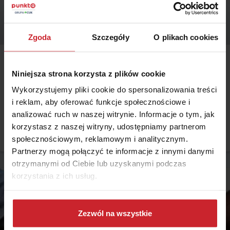
Zgoda
Szczegóły
O plikach cookies
2023.12.27
Niniejsza strona korzysta z plików cookie
Reguła proporcjonalności
Wykorzystujemy pliki cookie do spersonalizowania treści
Reguła proporcjonalności to zasada, która ma zastosowanie przy
i reklam, aby oferować funkcje społecznościowe i
tzw. niedoubezpieczeniu. Reguła ta ma niekorzystny wpływ na
analizować ruch w naszej witrynie. Informacje o tym, jak
wartość wypłacanego odszkodowania, jednak jest to jasno określone
korzystasz z naszej witryny, udostępniamy partnerom
podczas podpisywania umowy danej polisy. Osoba nabywająca
Czytaj więcej
społecznościowym, reklamowym i analitycznym.
ubezpieczenie, która chce skorzystać z takiego rodzaju wyjątku od
zasady, jest o tym poinformowana i w pełni świadoma.
Partnerzy mogą połączyć te informacje z innymi danymi
otrzymanymi od Ciebie lub uzyskanymi podczas
korzystania z ich usług.
Dowiedz się więcej na temat tego, kim jesteśmy, jak
można się z nami skontaktować i w jaki sposób
Zezwól na wszystkie
przetwarzamy dane osobowe w ramach
Polityki