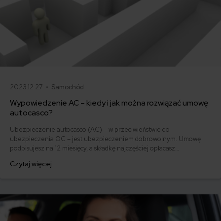
2023.12.27 •
Samochód
Wypowiedzenie AC – kiedy i jak można rozwiązać umowę
autocasco?
Ubezpieczenie autocasco (AC) – w przeciwieństwie do
ubezpieczenia OC – jest ubezpieczeniem dobrowolnym. Umowę
podpisujesz na 12 miesięcy, a składkę najczęściej opłacasz
jednorazowo. Co w przypadku, gdy udało Ci się znaleźć lepszą
Czytaj więcej
ofertę lub zdecydowałeś się sprzedać samochód w trakcie trwania
umowy? Sprawdź, w jakich sytuacjach ubezpieczenie AC wygasa
samo, a kiedy można odstąpić od umowy.