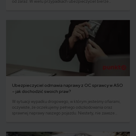
od zaraz. W wielu przypadkach ubezpieczyciel bierze
odpowiedzialność za zdarzenia dopiero po upływie
określonego czasu. To okres karencji. Na ten punkt w umowie
ubezpieczenia warto zwrócić szczególną uwagę. Dowiedz się,
co to jest okres karencji ubezpieczenia.
Ubezpieczyciel odmawia naprawy z OC sprawcy w ASO
– jak dochodzić swoich praw?
W sytuacji wypadku drogowego, w którym jesteśmy ofiarami,
oczywiste, że oczekujemy pełnego odszkodowania oraz
sprawnej naprawy naszego pojazdu. Niestety, nie zawsze
ubezpieczyciel, od którego oczekujemy wsparcia, chce w
pełni pokryć koszty naprawy w warsztacie ASO. Często
dochodzi do sytuacji odmowy naprawy z OC sprawcy w ASO,