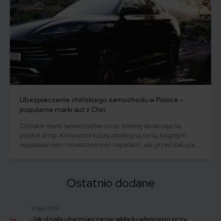
co jest niezrozumiałe i niesprawiedliwe. Jak w takiej sytuacji
dochodzić swoich praw?
Ubezpieczenie chińskiego samochodu w Polsce –
popularne marki aut z Chin
Chińskie marki samochodów coraz śmielej wkraczają na
polskie drogi. Kierowców kuszą atrakcyjną ceną, bogatym
wyposażeniem i nowoczesnymi napędami, ale przed zakupem
pojawia się również pytanie: ile kosztuje ich ubezpieczenie?
Sprawdzamy, czy polisy komunikacyjne dla marek takich jak
MG, BYD, Omoda, Jaecoo i BAIC różnią się od ubezpieczeń
Ostatnio dodane
dla popularnych aut europejskich, japońskich i koreańskich.
30 lipca 2026
Jak działa ubezpieczenie wkładu własnego przy