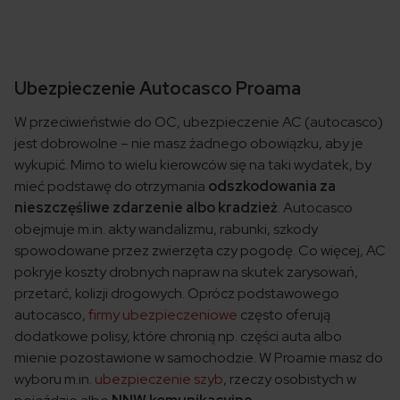
Ubezpieczenie Autocasco Proama
W przeciwieństwie do OC, ubezpieczenie AC (autocasco)
jest dobrowolne – nie masz żadnego obowiązku, aby je
wykupić. Mimo to wielu kierowców się na taki wydatek, by
mieć podstawę do otrzymania
odszkodowania za
nieszczęśliwe zdarzenie albo kradzież
. Autocasco
obejmuje m.in. akty wandalizmu, rabunki, szkody
spowodowane przez zwierzęta czy pogodę. Co więcej, AC
pokryje koszty drobnych napraw na skutek zarysowań,
przetarć, kolizji drogowych. Oprócz podstawowego
autocasco,
firmy ubezpieczeniowe
często oferują
dodatkowe polisy, które chronią np. części auta albo
mienie pozostawione w samochodzie. W Proamie masz do
wyboru m.in.
ubezpieczenie szyb
, rzeczy osobistych w