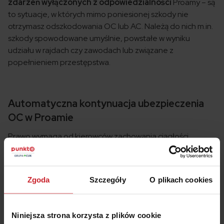
zdarzeń wyłączonych z odpowiedzialności
Proamy – są
to sytuacje, w których mimo poniesionej szkody nie
otrzymasz odszkodowania OC lub AC. Należą do nich m.in.
szkody spowodowane umyślnie, powstałe w wyniku
udziału w rajdach czy zawodach lub związane z
popełnieniem przestępstwa.
Automatyczna kontynuacja ubezpieczenia
OC w Proamie
Prawo wymaga od kierowców zachowania ciągłości
ubezpieczenia OC, dlatego kiedy skończy Ci się umowa,
polisa zostaje automatycznie przedłużona. Oczywiście
ubezpieczyciel ma obowiązek poinformować Cię o
Zgoda
Szczegóły
O plikach cookies
zbliżającym się terminie wygaśnięcia umowy
najpóźniej 14
dni przed tą datą
. Czy warto zmieniać ubezpieczyciela,
skoro polisa odnowi się bez Twojej ingerencji? Z pewnością
Niniejsza strona korzysta z plików cookie
warto
porównać ceny ubezpieczeń OC
jeszcze zanim