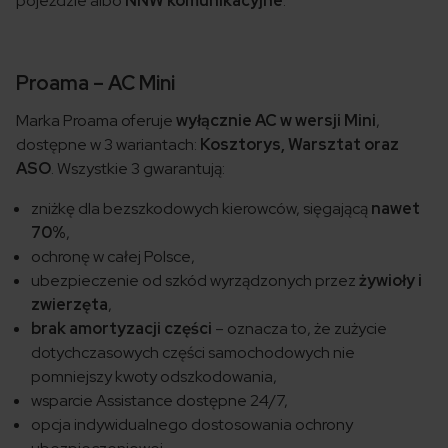
pojeździe albo
NNW komunikacyjne
.
Proama – AC Mini
Marka Proama oferuje
wyłącznie AC w wersji Mini
,
dostępne w 3 wariantach:
Kosztorys, Warsztat oraz
ASO
. Wszystkie 3 gwarantują:
zniżkę dla bezszkodowych kierowców, sięgającą
nawet
70%
,
ochronę w całej Polsce,
ubezpieczenie od szkód wyrządzonych przez
żywioły i
zwierzęta
,
brak amortyzacji części
– oznacza to, że zużycie
dotychczasowych części samochodowych nie
pomniejszy kwoty odszkodowania,
wsparcie Assistance dostępne 24/7,
opcja indywidualnego dostosowania ochrony