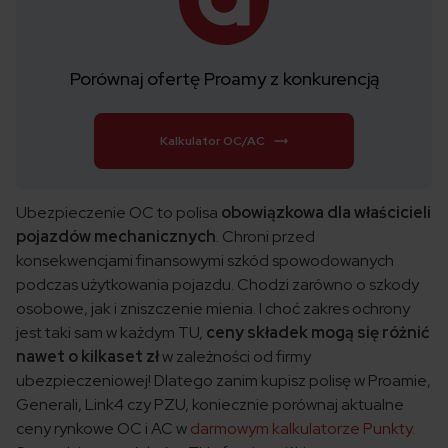
Porównaj ofertę Proamy z konkurencją
Kalkulator OC/AC
Ubezpieczenie OC to polisa
obowiązkowa dla właścicieli
pojazdów mechanicznych
. Chroni przed
konsekwencjami finansowymi szkód spowodowanych
podczas użytkowania pojazdu. Chodzi zarówno o szkody
osobowe, jak i zniszczenie mienia. I choć zakres ochrony
jest taki sam w każdym TU,
ceny składek mogą się różnić
nawet o kilkaset zł
w zależności od firmy
ubezpieczeniowej! Dlatego zanim kupisz polisę w Proamie,
Generali, Link4 czy PZU, koniecznie porównaj aktualne
ceny rynkowe OC i AC w
darmowym kalkulatorze Punkty
.