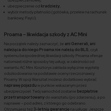
ubezpieczeniowej,
ubezpieczenie od
kradzieży
,
wybór metody płatności (gotówka, przelew na rachunek
bankowy, PayU).
Proama – likwidacja szkody z AC Mini
Na początek należy zaznaczyć, że
ani Generali, ani
należąca do niego Proama nie należą do BLS
, czyli
systemu bezpośredniej likwidacji szkody. Proama oferuje
natomiast różne sposoby tej usługi, w zależności od
wariantu AC Mini. Kosztorys zakłada wyłącznie wypłatę
odszkodowania na podstawie oceny rzeczoznawcy
Proamy. W opcji Warsztat możesz dodatkowo wybrać
naprawę pojazdu
w punkcie wskazanym przez
ubezpieczyciel. Twój samochód zostanie
bezpłatnie
przetransportowany
do warsztatu (po zdarzeniu), a po
naprawie – pod adres, z którego go odebrano.
Otrzymujesz też
3-letnią gwarancję
na usługę. Jeszcze