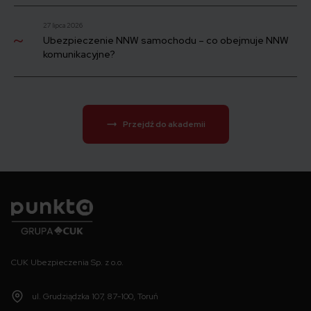
27 lipca 2026
Ubezpieczenie NNW samochodu – co obejmuje NNW
komunikacyjne?
Przejdź do akademii
Punkta
CUK Ubezpieczenia Sp. z o.o.
ul. Grudziądzka 107, 87-100, Toruń