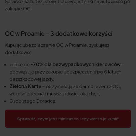
Sprawdzisz tu też, które TU oferuje zniżki na autocasco po
zakupie OC!
OC w Proamie – 3 dodatkowe korzyści
Kupując ubezpieczenie OC w Proamie, zyskujesz
dodatkowo:
zniżkę do
-70% dla bezwypadkowych kierowców
–
obowiązuje przy zakupie ubezpieczenia po 6 latach
bezszkodowej jazdy,
Zieloną Kartę
– otrzymasz ją za darmo razem z OC,
wcześniej jednak musisz zgłosić taką chęć,
Osobistego Doradcę.
Sprawdź, czym jest minicasco i czy warto je kupić!