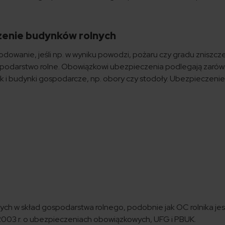
zenie budynków rolnych
owanie, jeśli np. w wyniku powodzi, pożaru czy gradu zniszcz
ospodarstwo rolne. Obowiązkowi ubezpieczenia podlegają zaró
 i budynki gospodarcze, np. obory czy stodoły. Ubezpieczenie
h w skład gospodarstwa rolnego, podobnie jak OC rolnika jes
2003 r. o ubezpieczeniach obowiązkowych, UFG i PBUK.