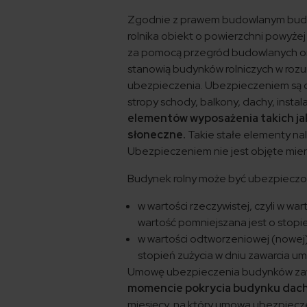
Zgodnie z prawem budowlanym budynk
rolnika obiekt o powierzchni powyżej
za pomocą przegród budowlanych ora
stanowią budynków rolniczych w rozu
ubezpieczenia. Ubezpieczeniem są ob
stropy schody, balkony, dachy, inst
elementów wyposażenia takich ja
słoneczne.
Takie stałe elementy n
Ubezpieczeniem nie jest objęte mie
Budynek rolny może być ubezpieczo
w wartości rzeczywistej, czyli w w
wartość pomniejszana jest o stopi
w wartości odtworzeniowej (nowej)
stopień zużycia w dniu zawarcia u
Umowę ubezpieczenia budynków zawie
momencie pokrycia budynku da
miesięcy, na który umowa ubezpiecz