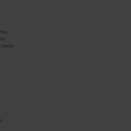
eniu
wno
 chroni
t