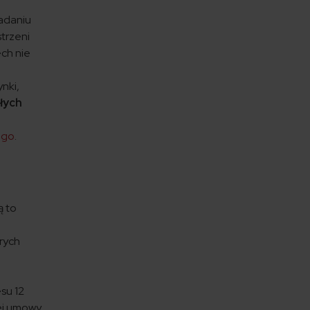
adaniu
strzeni
ch nie
nki,
łych
ego
.
ą to
rych
su 12
ej umowy