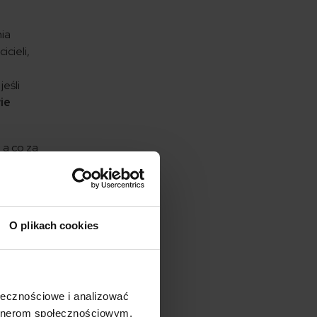
nia
cieli,
eśli
ie
, a co za
nieneś
luje
alności
.
O plikach cookies
ysokie
niędzy z
rolnika
ołecznościowe i analizować
artnerom społecznościowym,