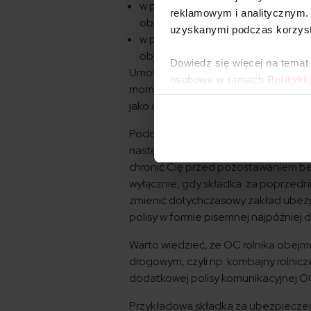
w przypadku szkód na osobie – 5 0
reklamowym i analitycznym. 
objęte ubezpieczeniem bez wzglę
uzyskanymi podczas korzysta
w przypadku szkód w mieniu – 1 00
objęte ubezpieczeniem bez wzglę
Dowiedz się więcej na temat
Umowę ubezpieczenia OC rolnika zaw
osobowe w ramach
Polityki
momencie objęcia gospodarstwa w po
jako darowizny.
Podobnie jak w OC samochodu, tak i 
następuje automatyczne zawarcie n
chronić Cię przed pozostawaniem be
wyłącznie, gdy składka za poprzedni
zmienić dotychczasowy zakład ubez
polisy w formie pisemnej najpóźniej
Warto wiedzieć, że OC rolnika obejm
drogowym, czyli np. kombajny rolnic
dodatkowej polisy komunikacyjnej O
Przykładowa składka za ubezpiecze