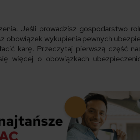
enia. Jeśli prowadzisz gospodarstwo rol
sz obowiązek wykupienia pewnych ubezpi
łacić karę. Przeczytaj pierwszą część n
 się więcej o obowiązkach ubezpieczen