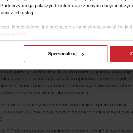
00 000 euro w odniesieniu do jednego zdarzenia, którego skut
Partnerzy mogą połączyć te informacje z innymi danymi otrzym
du na liczbę poszkodowanych
nia z ich usług.
0 000 euro w odniesieniu do jednego zdarzenia, którego skutk
du na liczbę poszkodowanych
 tego, kim jesteśmy, jak można się z nami skontaktować i w ja
iera się na okres 12 miesięcy. Obowiązek ubezpieczenia powst
 prywatności
.
siadanie czyli np. zakupu gospodarstwa, odziedziczenia czy p
Spersonalizuj
Z
w ubezpieczeniu OC rolnika po zakończeniu okresu 12 miesięcy
owej umowy na kolejny okres ubezpieczeniowy. Ten mechaniz
z ubezpieczenia. Ważne jest, że wznowienie umowy następuje
 okres ubezpieczenia była w całości opłacona. Jeśli zdecydujes
pieczeń, musisz pamiętać o konieczności wypowiedzenia obec
 dzień przed końcem okresu ubezpieczenia.
uje również pojazdy wolnobieżne w rozumieniu prawa o ruchu
ze, co oznacza, że na pojazdy wolnobieżne nie musisz wykupyw
C.
nie OC dla gospodarstwa rolnego o powierzchni 3,4 ha położo