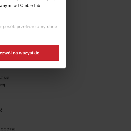
ki są
anymi od Ciebie lub
i są
ki sposób przetwarzamy dane
aje w
rzyjęcia
ezwól na wszystkie
m ma
z się
nej
ać
nego na