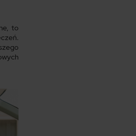
ne, to
eczeń.
aszego
iowych