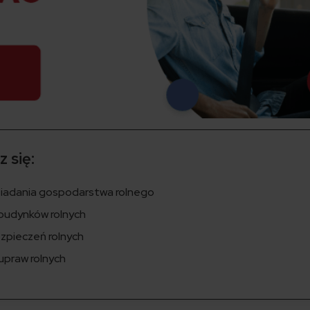
 się:
osiadania gospodarstwa rolnego
budynków rolnych
zpieczeń rolnych
upraw rolnych