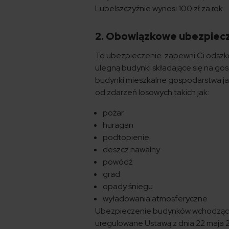
Lubelszczyźnie wynosi 100 zł za rok.
2. Obowiązkowe ubezpiec
To ubezpieczenie zapewni Ci odszkod
ulegną budynki składające się na g
budynki mieszkalne gospodarstwa jak
od zdarzeń losowych takich jak:
pożar
huragan
podtopienie
deszcz nawalny
powódź
grad
opady śniegu
wyładowania atmosferyczne
Ubezpieczenie budynków wchodzącyc
uregulowane Ustawą z dnia 22 maja 