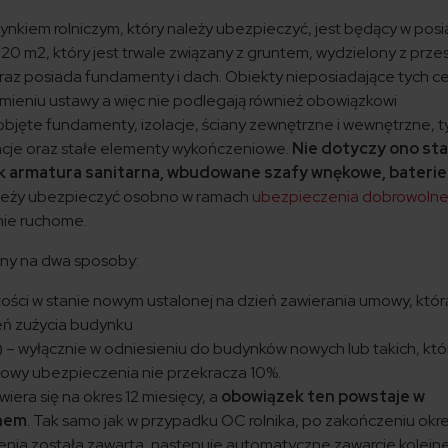
iem rolniczym, który należy ubezpieczyć, jest będący w posi
 20 m2, który jest trwale związany z gruntem, wydzielony z prze
z posiada fundamenty i dach. Obiekty nieposiadające tych ce
mieniu ustawy a więc nie podlegają również obowiązkowi
jęte fundamenty, izolacje, ściany zewnętrzne i wewnętrzne, ty
alacje oraz stałe elementy wykończeniowe.
Nie dotyczy ono sta
k armatura sanitarna, wbudowane szafy wnękowe, baterie
ależy ubezpieczyć osobno w ramach
ubezpieczenia dobrowoln
nie ruchome.
ny na dwa sposoby:
artości w stanie nowym ustalonej na dzień zawierania umowy, któr
eń zużycia budynku
 – wyłącznie w odniesieniu do budynków nowych lub takich, któ
mowy ubezpieczenia nie przekracza 10%.
ra się na okres 12 miesięcy, a
obowiązek ten powstaje w
chem
. Tak samo jak w przypadku OC rolnika, po zakończeniu okre
enia została zawarta, następuje automatyczne zawarcie kolejn