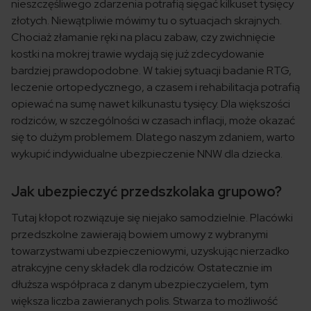
nieszczęśliwego zdarzenia potrafią sięgać kilkuset tysięcy
złotych. Niewątpliwie mówimy tu o sytuacjach skrajnych.
Chociaż złamanie ręki na placu zabaw, czy zwichnięcie
kostki na mokrej trawie wydają się już zdecydowanie
bardziej prawdopodobne. W takiej sytuacji badanie RTG,
leczenie ortopedycznego, a czasem i rehabilitacja potrafią
opiewać na sumę nawet kilkunastu tysięcy. Dla większości
rodziców, w szczególności w czasach inflacji, może okazać
się to dużym problemem. Dlatego naszym zdaniem, warto
wykupić indywidualne ubezpieczenie NNW dla dziecka.
Jak ubezpieczyć przedszkolaka grupowo?
Tutaj kłopot rozwiązuje się niejako samodzielnie. Placówki
przedszkolne zawierają bowiem umowy z wybranymi
towarzystwami ubezpieczeniowymi, uzyskując nierzadko
atrakcyjne ceny składek dla rodziców. Ostatecznie im
dłuższa współpraca z danym ubezpieczycielem, tym
większa liczba zawieranych polis. Stwarza to możliwość