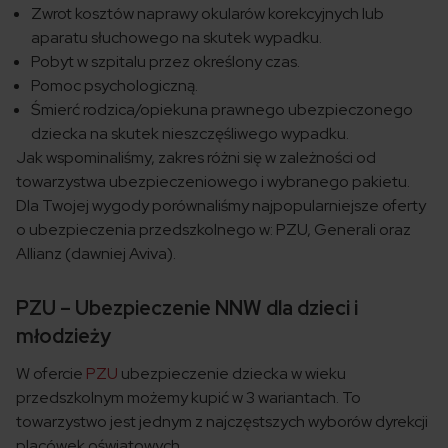
Zwrot kosztów naprawy okularów korekcyjnych lub
aparatu słuchowego na skutek wypadku.
Pobyt w szpitalu przez określony czas.
Pomoc psychologiczną.
Śmierć rodzica/opiekuna prawnego ubezpieczonego
dziecka na skutek nieszczęśliwego wypadku.
Jak wspominaliśmy, zakres różni się w zależności od
towarzystwa ubezpieczeniowego i wybranego pakietu.
Dla Twojej wygody porównaliśmy najpopularniejsze oferty
o ubezpieczenia przedszkolnego w: PZU, Generali oraz
Allianz (dawniej Aviva).
PZU – Ubezpieczenie NNW dla dzieci i
młodzieży
W ofercie
PZU
ubezpieczenie dziecka w wieku
przedszkolnym możemy kupić w 3 wariantach. To
towarzystwo jest jednym z najczęstszych wyborów dyrekcji
placówek oświatowych.