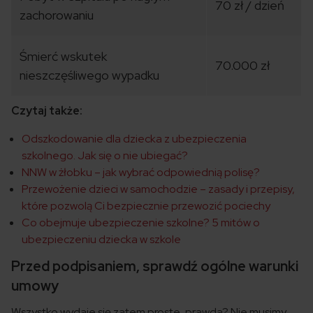
70 zł / dzień
zachorowaniu
Śmierć wskutek
70.000 zł
nieszczęśliwego wypadku
Czytaj także:
Odszkodowanie dla dziecka z ubezpieczenia
szkolnego. Jak się o nie ubiegać?
NNW w żłobku – jak wybrać odpowiednią polisę?
Przewożenie dzieci w samochodzie – zasady i przepisy,
które pozwolą Ci bezpiecznie przewozić pociechy
Co obejmuje ubezpieczenie szkolne? 5 mitów o
ubezpieczeniu dziecka w szkole
Przed podpisaniem, sprawdź ogólne warunki
umowy
Wszystko wydaje się zatem proste, prawda? Nie musimy