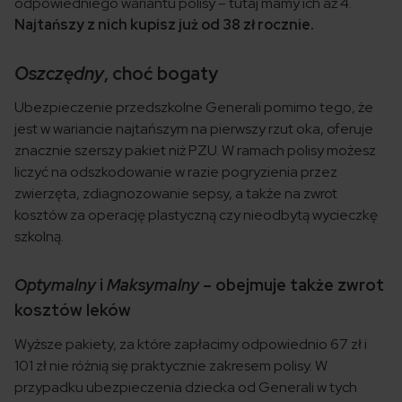
odpowiedniego wariantu polisy – tutaj mamy ich aż 4.
Najtańszy z nich kupisz już od 38 zł rocznie.
Oszczędny
, choć bogaty
Ubezpieczenie przedszkolne Generali pomimo tego, że
jest w wariancie najtańszym na pierwszy rzut oka, oferuje
znacznie szerszy pakiet niż PZU. W ramach polisy możesz
liczyć na odszkodowanie w razie pogryzienia przez
zwierzęta, zdiagnozowanie sepsy, a także na zwrot
kosztów za operację plastyczną czy nieodbytą wycieczkę
szkolną.
Optymalny
i
Maksymalny
– obejmuje także zwrot
kosztów leków
Wyższe pakiety, za które zapłacimy odpowiednio 67 zł i
101 zł nie różnią się praktycznie zakresem polisy. W
przypadku ubezpieczenia dziecka od Generali w tych