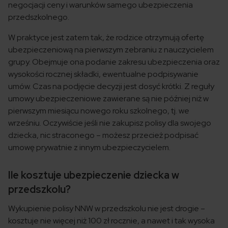
negocjacji ceny i warunków samego ubezpieczenia
przedszkolnego.
W praktyce jest zatem tak, że rodzice otrzymują ofertę
ubezpieczeniową na pierwszym zebraniu z nauczycielem
grupy. Obejmuje ona podanie zakresu ubezpieczenia oraz
wysokości rocznej składki, ewentualne podpisywanie
umów. Czas na podjęcie decyzji jest dosyć krótki. Z reguły
umowy ubezpieczeniowe zawierane są nie później niż w
pierwszym miesiącu nowego roku szkolnego, tj. we
wrześniu. Oczywiście jeśli nie zakupisz polisy dla swojego
dziecka, nic straconego – możesz przecież podpisać
umowę prywatnie z innym ubezpieczycielem.
Ile kosztuje ubezpieczenie dziecka w
przedszkolu?
Wykupienie polisy NNW w przedszkolu nie jest drogie –
kosztuje nie więcej niż 100 zł rocznie, a nawet i tak wysoka