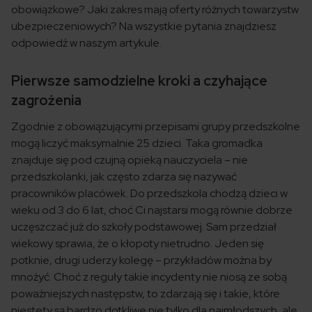
obowiązkowe? Jaki zakres mają oferty różnych towarzystw
ubezpieczeniowych? Na wszystkie pytania znajdziesz
odpowiedź w naszym artykule.
Pierwsze samodzielne kroki a czyhające
zagrożenia
Zgodnie z obowiązującymi przepisami grupy przedszkolne
mogą liczyć maksymalnie 25 dzieci. Taka gromadka
znajduje się pod czujną opieką nauczyciela – nie
przedszkolanki, jak często zdarza się nazywać
pracowników placówek. Do przedszkola chodzą dzieci w
wieku od 3 do 6 lat, choć Ci najstarsi mogą równie dobrze
uczęszczać już do szkoły podstawowej. Sam przedział
wiekowy sprawia, że o kłopoty nietrudno. Jeden się
potknie, drugi uderzy kolegę – przykładów można by
mnożyć. Choć z reguły takie incydenty nie niosą ze sobą
poważniejszych następstw, to zdarzają się i takie, które
niestety są bardzo dotkliwe nie tylko dla najmłodszych, ale