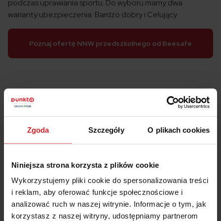
podczas uprawiania sportu. Do wyboru mamy dwa
warianty ubezpieczenia: Bardzo dobry i Celujący.
Poznaj ofertę NNW przedszkolnego od Beesafe
Bardzo dobry – podstawowa ochrona
Pomimo, że Beesafe określa tańszy pakiet jako
Zgoda
Szczegóły
O plikach cookies
podstawowy to obejmuje on wiele zdarzeń, na jakie
narażone jest dziecko w przedszkolu.
Płacąc 49 zł
rocznie, możemy liczyć na odszkodowanie w
Niniejsza strona korzysta z plików cookie
przypadku uszkodzenia ciała do nawet 15.000 zł.
Co
Wykorzystujemy pliki cookie do spersonalizowania treści
wyróżnia Beesafe ro zwrot kosztów poszukiwania w
i reklam, aby oferować funkcje społecznościowe i
przypadku zaginięcia czy ochronę infromatyczną dziecka.
analizować ruch w naszej witrynie. Informacje o tym, jak
korzystasz z naszej witryny, udostępniamy partnerom