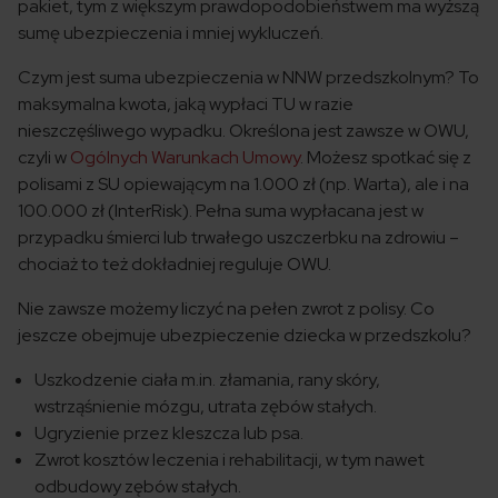
pakiet, tym z większym prawdopodobieństwem ma wyższą
sumę ubezpieczenia i mniej wykluczeń.
Czym jest suma ubezpieczenia w NNW przedszkolnym? To
maksymalna kwota, jaką wypłaci TU w razie
nieszczęśliwego wypadku. Określona jest zawsze w OWU,
czyli w
Ogólnych Warunkach Umowy
. Możesz spotkać się z
polisami z SU opiewającym na 1.000 zł (np. Warta), ale i na
100.000 zł (InterRisk). Pełna suma wypłacana jest w
przypadku śmierci lub trwałego uszczerbku na zdrowiu –
chociaż to też dokładniej reguluje OWU.
Nie zawsze możemy liczyć na pełen zwrot z polisy. Co
jeszcze obejmuje ubezpieczenie dziecka w przedszkolu?
Uszkodzenie ciała m.in. złamania, rany skóry,
wstrząśnienie mózgu, utrata zębów stałych.
Ugryzienie przez kleszcza lub psa.
Zwrot kosztów leczenia i rehabilitacji, w tym nawet
odbudowy zębów stałych.