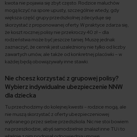
kwota nie pojawia się zbyt często. Rodzice maluchów
mogą liczyć na spore upusty, szczególnie wtedy, gdy
większa część grupy przedszkolnej zdecyduje się
skorzystać z proponowanej oferty. W praktyce zdarza się,
że koszt rocznej polisy nie przekroczy 40 zł – dla
rodzeństwa może być jeszcze taniej. Muszę jednak
zaznaczyć, że cennik jest uzależniony nie tylko od liczby
zawartych umów, ale także od konkretnej placówki – w
każdej będą obowiązywały inne stawki.
Nie chcesz korzystać z grupowej polisy?
Wybierz indywidualne ubezpieczenie NNW
dla dziecka
Tu przechodzimy do kolejnej kwestii – rodzice mogą, ale
nie muszą skorzystać z oferty ubezpieczeniowej
wybranego przez siebie przedszkola. Nic nie stoi bowiem
na przeszkodzie, abyś samodzielnie znalazł inne TU i to
właśnie z nim podpisał odpowiednią umowę.