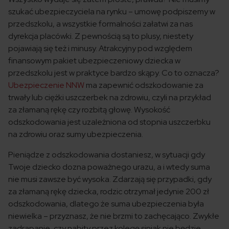
szukać ubezpieczyciela na rynku – umowę podpiszemy w
przedszkolu, a wszystkie formalności załatwi za nas
dyrekcja placówki. Z pewnością są to plusy, niestety
pojawiają się też i minusy. Atrakcyjny pod względem
finansowym pakiet ubezpieczeniowy dziecka w
przedszkolu jest w praktyce bardzo skąpy. Co to oznacza?
Ubezpieczenie NNW
ma zapewnić odszkodowanie za
trwały lub ciężki uszczerbek na zdrowiu, czyli na przykład
za złamaną rękę czy rozbitą głowę. Wysokość
odszkodowania jest uzależniona od stopnia uszczerbku
na zdrowiu oraz sumy ubezpieczenia.
Pieniądze z odszkodowania dostaniesz, w sytuacji gdy
Twoje dziecko dozna poważnego urazu, a i wtedy suma
nie musi zawsze być wysoka. Zdarzają się przypadki, gdy
za złamaną rękę dziecka, rodzic otrzymał jedynie 200 zł
odszkodowania, dlatego że suma ubezpieczenia była
niewielka – przyznasz, że nie brzmi to zachęcająco. Zwykłe
zadrapanie, czy nabity przez kolegę siniak nie będzie