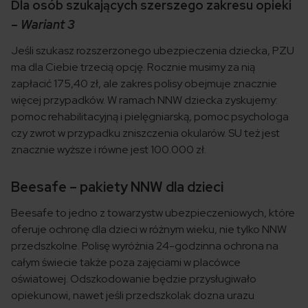
Dla osób szukających szerszego zakresu opieki
–
Wariant 3
Jeśli szukasz rozszerzonego ubezpieczenia dziecka, PZU
ma dla Ciebie trzecią opcję. Rocznie musimy za nią
zapłacić 175,40 zł, ale zakres polisy obejmuje znacznie
więcej przypadków. W ramach NNW dziecka zyskujemy:
pomoc rehabilitacyjną i pielęgniarską, pomoc psychologa
czy zwrot w przypadku zniszczenia okularów. SU też jest
znacznie wyższe i równe jest 100.000 zł.
Beesafe – pakiety NNW dla dzieci
Beesafe to jedno z towarzystw ubezpieczeniowych, które
oferuje ochronę dla dzieci w różnym wieku, nie tylko NNW
przedszkolne. Polisę wyróżnia 24-godzinna ochrona na
całym świecie także poza zajęciami w placówce
oświatowej. Odszkodowanie będzie przysługiwało
opiekunowi, nawet jeśli przedszkolak dozna urazu