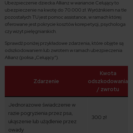
Ubezpieczenie dziecka Allianz w wariancie Celujący to
ubezpieczenie na kwotę do 70.000 zł. Wyróżnikiem na tle
pozostałych TU jest pomoc assistance, w ramach której
oferowane jest pokrycie kosztów korepetycji, psychologa
czy wizyt pielęgniarskich.
Sprawdź poniżej przykładowe zdarzenia, które objęte są
odszkodowaniem lub zwrotem w ramach ubezpieczenia
Allianz (polisa „Celujący”).
Kwota
Zdarzenie
odszkodowania
/ zwrotu
Jednorazowe świadczenie w
razie pogryzienia przez psa,
300 zł
ukąszenie lub użądlenie przez
owady