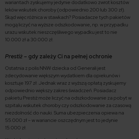
wariantach zyskujemy jedynie dodatkowo zwrot kosztów
leków wskutek choroby (odpowiednio 200 lub 300 zł).
Skąd więc różnica w stawkach? Posiadacze tych pakietów
mogą liczyć na wyższe odszkodowanie, np. w przypadku
urazu wskutek nieszczęśliwego wypadku jest to nie
10.000 zł a 30.000 zł.
Prestiż
– gdy zależy Ci na pełnej ochronie
Ostatnia z polis NNW dziecka od Generali jest
zdecydowanie większym wydatkiem dla opiekunów i
kosztuje 197 zł. Jednak wraz z wyższą opłatą zyskujemy
odpowiednio większy zakres świadczeń. Posiadacz
pakietu Prestiż może liczyć na odszkodowanie za pobyt w
szpitalu wskutek choroby czy odszkodowanie za czasową
niezdolność do nauki. Suma ubezpieczenia opiewa na
55.000 zł – w wariancie oszczędnym jest to jedynie
15.000 zł.