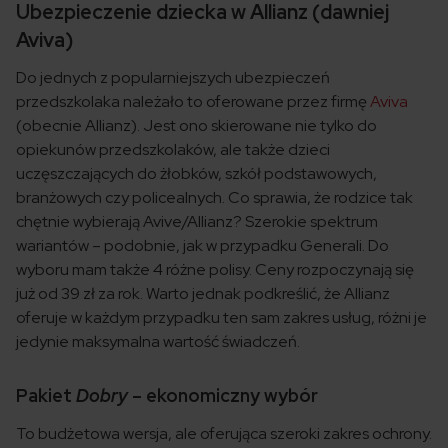
Ubezpieczenie dziecka w Allianz (dawniej
Aviva)
Do jednych z popularniejszych ubezpieczeń
przedszkolaka należało to oferowane przez firmę
Aviva
(obecnie Allianz). Jest ono skierowane nie tylko do
opiekunów przedszkolaków, ale także dzieci
uczęszczających do żłobków, szkół podstawowych,
branżowych czy policealnych. Co sprawia, że rodzice tak
chętnie wybierają Avive/Allianz? Szerokie spektrum
wariantów – podobnie, jak w przypadku Generali. Do
wyboru mam także 4 różne polisy. Ceny rozpoczynają się
już od 39 zł za rok. Warto jednak podkreślić, że Allianz
oferuje w każdym przypadku ten sam zakres usług, różni je
jedynie maksymalna wartość świadczeń.
Pakiet
Dobry
– ekonomiczny wybór
To budżetowa wersja, ale oferująca szeroki zakres ochrony.