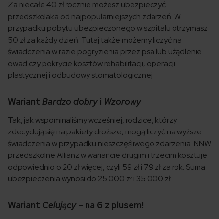
Za niecałe 40 zł rocznie możesz ubezpieczyć
przedszkolaka od najpopularniejszych zdarzeń. W
przypadku pobytu ubezpieczonego w szpitalu otrzymasz
50 zł za każdy dzień. Tutaj także możemy liczyć na
świadczenia w razie pogryzienia przez psa lub użądlenie
owad czy pokrycie kosztów rehabilitacji, operacji
plastycznej i odbudowy stomatologicznej.
Wariant
Bardzo dobry
i
Wzorowy
Tak, jak wspominaliśmy wcześniej, rodzice, którzy
zdecydują się na pakiety droższe, mogą liczyć na wyższe
świadczenia w przypadku nieszczęśliwego zdarzenia. NNW
przedszkolne Allianz w wariancie drugim i trzecim kosztuje
odpowiednio o 20 zł więcej, czyli 59 zł i 79 zł za rok. Suma
ubezpieczenia wynosi do 25.000 zł i 35.000 zł.
Wariant
Celujący
– na 6 z plusem!