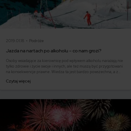
2019.01.18 •
Podróże
Jazda na nartach po alkoholu – co nam grozi?
Osoby wsiadające za kierownicę pod wpływem alkoholu narażają nie
tylko zdrowie i życie swoje i innych, ale też muszą być przygotowani
na konsekwencje prawne. Wiedza ta jest bardzo powszechna, a z
takimi osobami walczy się za pomocą najróżniejszych kampanii
Czytaj więcej
społecznych. Jednak jak to jest w przypadku, gdy podczas zimowych
szaleństw osoba jeżdżąca na nartach najpierw spożyje alkohol?
Sprawdzamy!