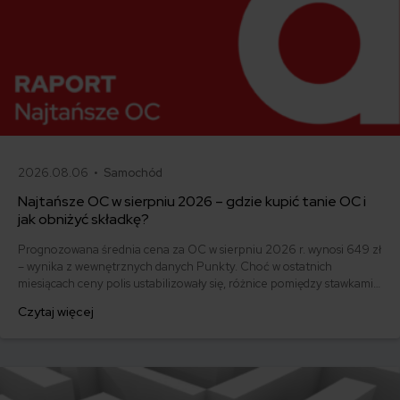
2026.08.06 •
Samochód
Najtańsze OC w sierpniu 2026 – gdzie kupić tanie OC i
jak obniżyć składkę?
Prognozowana średnia cena za OC w sierpniu 2026 r. wynosi 649 zł
– wynika z wewnętrznych danych Punkty. Choć w ostatnich
miesiącach ceny polis ustabilizowały się, różnice pomiędzy stawkami
za ubezpieczenie są ogromne. Jedni płacą zaledwie nieco ponad
Czytaj więcej
500 zł, inni – powyżej 1500 zł. Gdzie znaleźć najtańsze OC w Polsce
i jak obniżyć koszty ubezpieczenia samochodu? Odpowiadamy na
podstawie najnowszych danych z rynku.