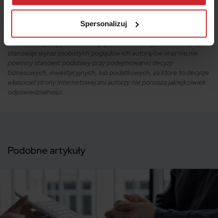
przetwarzamy dane osobowe w ramach
Polityki
prywatności
.
Spersonalizuj
Wszystkie treści prezentowane na łamach niniejszej witryny
internetowej mają charakter wyłącznie informacyjno-edukacyjny,
stanowiąc wyraz osobistych poglądów ich autora/ów oraz nie nie
powinny stanowić podstawy przy podejmowaniu decyzji
biznesowych, inwestycyjnych, lub podatkowych, za które to decyzje
właściciel strony internetowej ani autorzy nie ponoszą jakiejkolwiek
odpowiedzialności.
Podobne artykuły