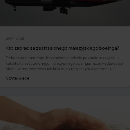
2014.07.18
Kto zapłaci za zestrzelonego malezyjskiego boeinga?
Debata na temat tego, kto zapłaci za szkody powstałe w związku z
katastrofą zestrzelonego malezyjskiego boeinga, może wydawać się
niedelikatna, zwłaszcza tak krótko po tragicznym wydarzeniu.
Jednak ubezpieczeniowego punktu widzenia ta tragedia jest bardzo
Czytaj więcej
ciekawym przypadkiem.