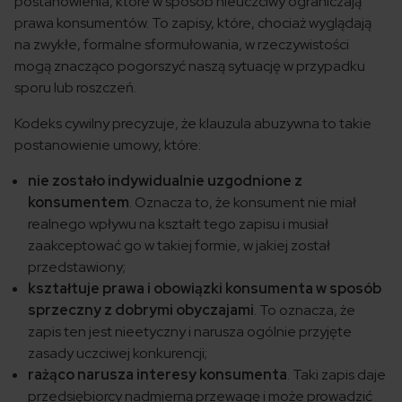
postanowienia, które w sposób nieuczciwy ograniczają
prawa konsumentów. To zapisy, które, chociaż wyglądają
na zwykłe, formalne sformułowania, w rzeczywistości
mogą znacząco pogorszyć naszą sytuację w przypadku
sporu lub roszczeń.
Kodeks cywilny precyzuje, że klauzula abuzywna to takie
postanowienie umowy, które:
nie zostało indywidualnie uzgodnione z
konsumentem
. Oznacza to, że konsument nie miał
realnego wpływu na kształt tego zapisu i musiał
zaakceptować go w takiej formie, w jakiej został
przedstawiony;
kształtuje prawa i obowiązki konsumenta w sposób
sprzeczny z dobrymi obyczajami
. To oznacza, że
zapis ten jest nieetyczny i narusza ogólnie przyjęte
zasady uczciwej konkurencji;
rażąco narusza interesy konsumenta
. Taki zapis daje
przedsiębiorcy nadmierną przewagę i może prowadzić