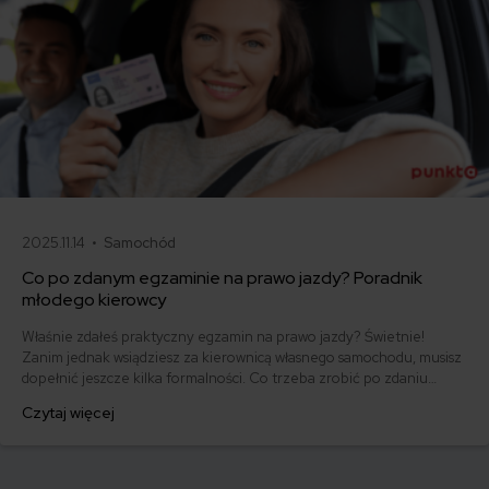
2025.11.14 •
Samochód
Co po zdanym egzaminie na prawo jazdy? Poradnik
młodego kierowcy
Właśnie zdałeś praktyczny egzamin na prawo jazdy? Świetnie!
Zanim jednak wsiądziesz za kierownicą własnego samochodu, musisz
dopełnić jeszcze kilka formalności. Co trzeba zrobić po zdaniu
egzaminu na prawo jazdy? Poznaj praktyczne wskazówki, dzięki
Czytaj więcej
którym szybko załatwisz sprawy urzędowe i będziesz mógł prowadzić
swoje auto.