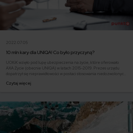
2022.07.05
10 mln kary dla UNIQA! Co było przyczyną?
UOKiK wzięło pod lupę ubezpieczenia na życie, które oferowało
AXA Życie (obecnie UNIQA) w latach 2015-2019. Prezes urzędu
dopatrzył się nieprawidłowości w postaci stosowania niedozwolonych
klauzuli. Kara dla UNIQA wynosiła ponad 10.000.000 zł!
Czytaj więcej