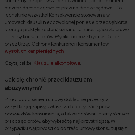
konkretnych zapisów za niedozwolone, jako konsument
możesz dochodzić swoich praw na drodze sądowej. To
jednak nie wszystko! Konsekwencje stosowania w
umowach klauzuli niedozwolonej poniesie przedsiębiorca,
którego praktyki zostaną uznane za naruszające zbiorowe
interesy konsumentów. Wynikiem może być nałożenie
przez Urząd Ochrony Konkurencji i Konsumentów
wysokich kar pieniężnych
.
Czytaj także:
Klauzula alkoholowa
.
Jak się chronić przed klauzulami
abuzywnymi?
Przed podpisaniem umowy dokładnie przeczytaj
wszystkie jej zapisy, zwłaszcza te dotyczące praw i
obowiązków konsumenta, a także porównuj oferty różnych
przedsiębiorców, aby wybrać tę najkorzystniejszą. W
przypadku wątpliwości co do treści umowy skonsultuj się z