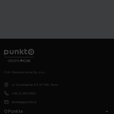
Punkta
CUK Ubezpieczenia Sp. z o.o.
ul. Grudziądzka 107, 87-100, Toruń
+48 22 490 9000
kontakt@punkta.pl
O Punkta