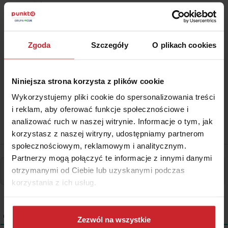
wiążący.
O klauzuli abuzywnej możemy mówić jedynie w
przypadku, kiedy klient nie miał realnego
Zgoda
Szczegóły
O plikach cookies
wypływu na kształt zapisów umowy.
Niniejsza strona korzysta z plików cookie
Wykorzystujemy pliki cookie do spersonalizowania treści
i reklam, aby oferować funkcje społecznościowe i
analizować ruch w naszej witrynie. Informacje o tym, jak
korzystasz z naszej witryny, udostępniamy partnerom
społecznościowym, reklamowym i analitycznym.
Partnerzy mogą połączyć te informacje z innymi danymi
otrzymanymi od Ciebie lub uzyskanymi podczas
korzystania z ich usług.
Dowiedz się więcej na temat tego, kim jesteśmy, jak
0
KOMENTARZE
można się z nami skontaktować i w jaki sposób
Zezwól na wszystkie