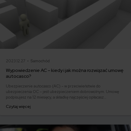
2023.12.27 •
Samochód
Wypowiedzenie AC – kiedy i jak można rozwiązać umowę
autocasco?
Ubezpieczenie autocasco (AC) – w przeciwieństwie do
ubezpieczenia OC – jest ubezpieczeniem dobrowolnym. Umowę
podpisujesz na 12 miesięcy, a składkę najczęściej opłacasz
jednorazowo. Co w przypadku, gdy udało Ci się znaleźć lepszą
Czytaj więcej
ofertę lub zdecydowałeś się sprzedać samochód w trakcie trwania
umowy? Sprawdź, w jakich sytuacjach ubezpieczenie AC wygasa
samo, a kiedy można odstąpić od umowy.