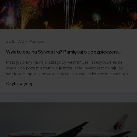
2018.12.12 •
Podróże
Wylatujesz na Sylwestra? Pamiętaj o ubezpieczeniu!
Masz już plany na najbliższego Sylwestra? Jeśli zdecydowałeś się
spędzić go poza miastem lub jeszcze lepiej, wylatujesz z kraju by
świętować imprezę noworoczną daleko stąd, to koniecznie zadbaj o
ubezpieczenie turystyczne. Uważasz, że to błahostka? Jesteś w
Czytaj więcej
błędzie! Dobra polisa może ochronić nie tylko Twoje zdrowie, ale
również portfel. Jakie ubezpieczenie na Sylwestra kupić?