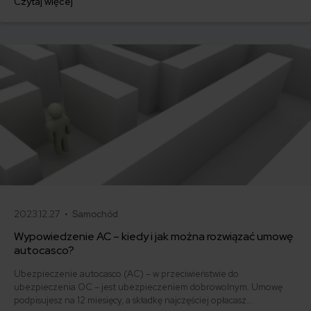
Czytaj więcej
500 zł, inni – powyżej 1500 zł. Gdzie znaleźć najtańsze OC w Polsce
i jak obniżyć koszty ubezpieczenia samochodu? Odpowiadamy na
podstawie najnowszych danych z rynku.
2023.12.27 •
Samochód
Wypowiedzenie AC – kiedy i jak można rozwiązać umowę
autocasco?
Ubezpieczenie autocasco (AC) – w przeciwieństwie do
ubezpieczenia OC – jest ubezpieczeniem dobrowolnym. Umowę
podpisujesz na 12 miesięcy, a składkę najczęściej opłacasz