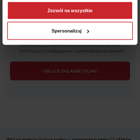
Dowiedz się więcej na temat tego, kim jesteśmy, jak
można się z nami skontaktować i w jaki sposób
Zezwól na wszystkie
Data urodzenia właściciela pojazdu
przetwarzamy dane osobowe w ramach
Polityki
prywatności
.
Spersonalizuj
Akceptuję
Regulamin
świadczenia usług drogą
elektroniczną i zawierania umów na odległość oraz
Informacje
o multiagencie i administratorze danych.
OBLICZ SKŁADKĘ OC/AC
Wskaż miesiąc końca polisy – zagwarantujemy Ci ofertę