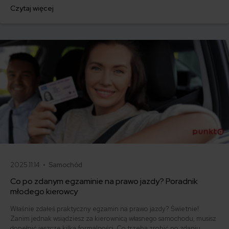
jednorazowo. Co w przypadku, gdy udało Ci się znaleźć lepszą
Czytaj więcej
ofertę lub zdecydowałeś się sprzedać samochód w trakcie trwania
umowy? Sprawdź, w jakich sytuacjach ubezpieczenie AC wygasa
samo, a kiedy można odstąpić od umowy.
2025.11.14 •
Samochód
Co po zdanym egzaminie na prawo jazdy? Poradnik
młodego kierowcy
Właśnie zdałeś praktyczny egzamin na prawo jazdy? Świetnie!
Zanim jednak wsiądziesz za kierownicą własnego samochodu, musisz
dopełnić jeszcze kilka formalności. Co trzeba zrobić po zdaniu