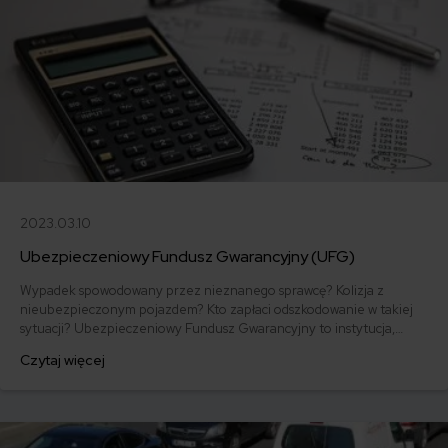
2023.03.10
Ubezpieczeniowy Fundusz Gwarancyjny (UFG)
Wypadek spowodowany przez nieznanego sprawcę? Kolizja z
nieubezpieczonym pojazdem? Kto zapłaci odszkodowanie w takiej
sytuacji? Ubezpieczeniowy Fundusz Gwarancyjny to instytucja,
która stoi na straży pokrzywdzonych. Punkta sprawdza, w jakich
Czytaj więcej
przypadkach możesz spotkać się z UFG!