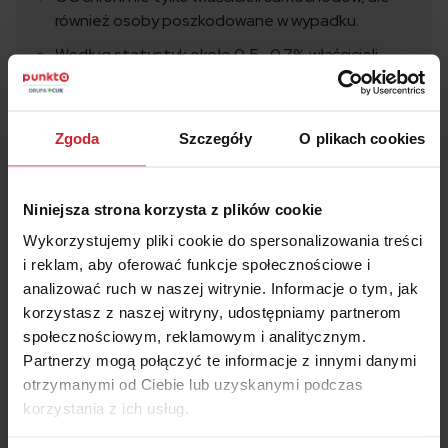
również osoby poszkodowane w wypadku.
Według statystyk około 0,5- 0.7% właścicieli
zarejestrowanych pojazdów jeździ bez ważnego
OC. To daje w sumie nawet 100-150 tysięcy aut
bez ubezpieczenia na drogach.
Zgoda
Szczegóły
O plikach cookies
Z badań wynika, że o OC nie dbają najczęściej
młodzi kierowcy do 25 lat.
Niniejsza strona korzysta z plików cookie
Wykorzystujemy pliki cookie do spersonalizowania treści
i reklam, aby oferować funkcje społecznościowe i
analizować ruch w naszej witrynie. Informacje o tym, jak
korzystasz z naszej witryny, udostępniamy partnerom
Oszczędź na
OC/AC
– wyceń i kup w 2 minuty
społecznościowym, reklamowym i analitycznym.
Partnerzy mogą połączyć te informacje z innymi danymi
otrzymanymi od Ciebie lub uzyskanymi podczas
Numer rejestracyjny pojazdu
korzystania z ich usług.