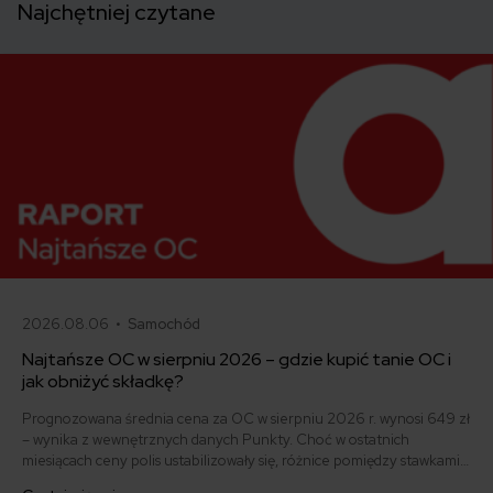
Najchętniej czytane
2026.08.06 •
Samochód
Najtańsze OC w sierpniu 2026 – gdzie kupić tanie OC i
jak obniżyć składkę?
Prognozowana średnia cena za OC w sierpniu 2026 r. wynosi 649 zł
– wynika z wewnętrznych danych Punkty. Choć w ostatnich
miesiącach ceny polis ustabilizowały się, różnice pomiędzy stawkami
za ubezpieczenie są ogromne. Jedni płacą zaledwie nieco ponad