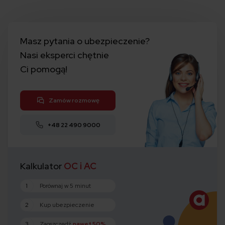
Masz pytania o ubezpieczenie?
Nasi eksperci chętnie
Ci pomogą!
Zamów rozmowę
+48 22 490 9000
Kalkulator
OC i AC
1
Porównaj w 5 minut
2
Kup ubezpieczenie
3
Zaoszczędź
nawet 50%