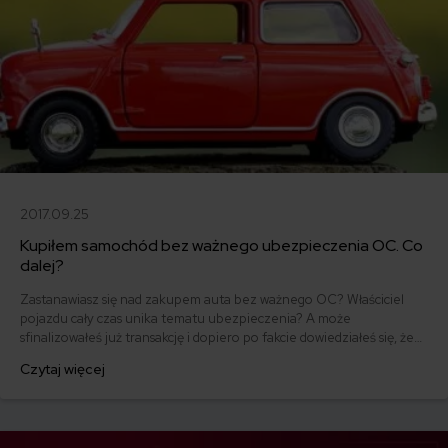
2017.09.25
Kupiłem samochód bez ważnego ubezpieczenia OC. Co
dalej?
Zastanawiasz się nad zakupem auta bez ważnego OC? Właściciel
pojazdu cały czas unika tematu ubezpieczenia? A może
sfinalizowałeś już transakcję i dopiero po fakcie dowiedziałeś się, że
samochód nie ma aktualnej polisy? Podpowiadamy, co powinieneś
Czytaj więcej
zrobić w takiej sytuacji.