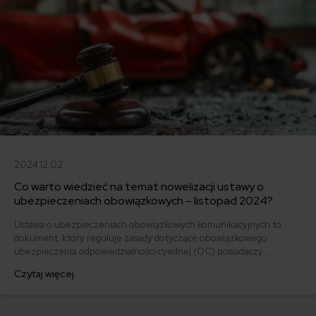
2024.12.02
Co warto wiedzieć na temat nowelizacji ustawy o
ubezpieczeniach obowiązkowych – listopad 2024?
Ustawa o ubezpieczeniach obowiązkowych komunikacyjnych to
dokument, który reguluje zasady dotyczące obowiązkowego
ubezpieczenia odpowiedzialności cywilnej (OC) posiadaczy
pojazdów mechanicznych w Polsce. Jakie są najważniejsze aspekty
Czytaj więcej
ustawy, znaczenie oraz konsekwencje braku ubezpieczenia? Jakie
obowiązki mają właściciele pojazdów oraz które instytucje są
odpowiedzialne za nadzorowanie przestrzegania przepisów?