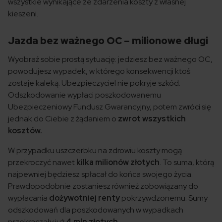
wszystkie wynikające ze zdarzenia koszty z własnej
kieszeni.
Jazda bez ważnego OC – milionowe długi
Wyobraź sobie prostą sytuację: jedziesz bez ważnego OC,
powodujesz wypadek, w którego konsekwencji ktoś
zostaje kaleką. Ubezpieczyciel nie pokryje szkód.
Odszkodowanie wypłaci poszkodowanemu
Ubezpieczeniowy Fundusz Gwarancyjny, potem zwróci się
jednak do Ciebie z żądaniem o
zwrot wszystkich
kosztów.
W przypadku uszczerbku na zdrowiu koszty mogą
przekroczyć nawet
kilka milionów złotych
. To suma, którą
najpewniej będziesz spłacał do końca swojego życia.
Prawdopodobnie zostaniesz również zobowiązany do
wypłacania
dożywotniej renty
pokrzywdzonemu. Sumy
odszkodowań dla poszkodowanych w wypadkach
przekraczały już
4 mln złotych.