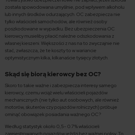
została spowodowana umyślnie, pod wpływem alkoholu
lub innych środków odurzających. OC zabezpiecza nie
tylko właścicieli samochodów, ale również osoby
poszkodowane w wypadku. Bez ubezpieczenia OC
kierowcy musieliby płacić należne odszkodowania z
własnej kieszeni. Większości z nas na to zwyczajnie nie
stać, zwłaszcza, że te koszty to w wariancie
optymistycznym kilka, kilkanaście tysięcy złotych.
Skąd się biorą kierowcy bez OC?
Skoro to takie ważne i zabezpiecza interesy samego
kierowcy, czemu wciąż wielu właścicieli pojazdów
mechanicznych (nie tylko aut osobowych, ale również
motorów, skuterów czy pojazdów rolniczych) próbuje
ominąć obowiązek posiadania ważnego OC?
Według statystyk około 0,5- 0.7% właścicieli
zarejestrowanych pojazdów jeździ bez ważnej polisy. To