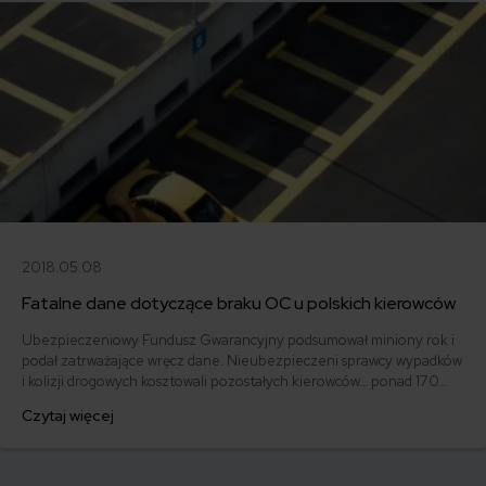
2018.05.08
Fatalne dane dotyczące braku OC u polskich kierowców
Ubezpieczeniowy Fundusz Gwarancyjny podsumował miniony rok i
podał zatrważające wręcz dane. Nieubezpieczeni sprawcy wypadków
i kolizji drogowych kosztowali pozostałych kierowców… ponad 170
mln złotych! UFG wypłaca odszkodowania osobom poszkodowanym
Czytaj więcej
w wypadkach, jeśli sprawca nie posiadał ubezpieczenia OC.