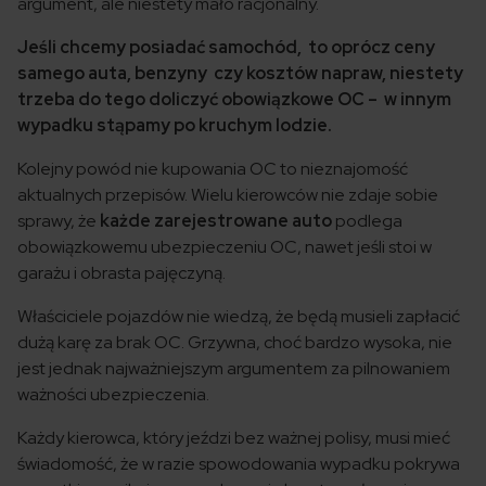
argument, ale niestety mało racjonalny.
Jeśli chcemy posiadać samochód, to oprócz ceny
samego auta, benzyny czy kosztów napraw, niestety
trzeba do tego doliczyć obowiązkowe OC – w innym
wypadku stąpamy po kruchym lodzie.
Kolejny powód nie kupowania OC to nieznajomość
aktualnych przepisów. Wielu kierowców nie zdaje sobie
sprawy, że
każde zarejestrowane auto
podlega
obowiązkowemu ubezpieczeniu OC, nawet jeśli stoi w
garażu i obrasta pajęczyną.
Właściciele pojazdów nie wiedzą, że będą musieli zapłacić
dużą karę za brak OC. Grzywna, choć bardzo wysoka, nie
jest jednak najważniejszym argumentem za pilnowaniem
ważności ubezpieczenia.
Każdy kierowca, który jeździ bez ważnej polisy, musi mieć
świadomość, że w razie spowodowania wypadku pokrywa