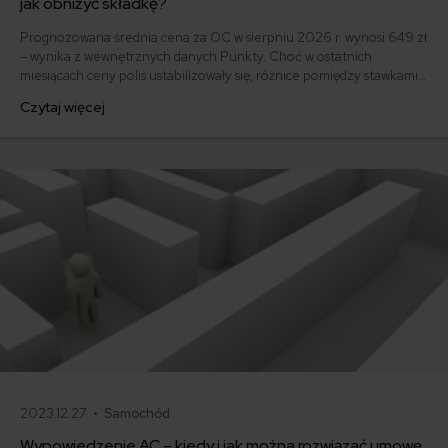
jak obniżyć składkę?
Prognozowana średnia cena za OC w sierpniu 2026 r. wynosi 649 zł
– wynika z wewnętrznych danych Punkty. Choć w ostatnich
miesiącach ceny polis ustabilizowały się, różnice pomiędzy stawkami
za ubezpieczenie są ogromne. Jedni płacą zaledwie nieco ponad
Czytaj więcej
500 zł, inni – powyżej 1500 zł. Gdzie znaleźć najtańsze OC w Polsce
i jak obniżyć koszty ubezpieczenia samochodu? Odpowiadamy na
podstawie najnowszych danych z rynku.
2023.12.27 •
Samochód
Wypowiedzenie AC – kiedy i jak można rozwiązać umowę