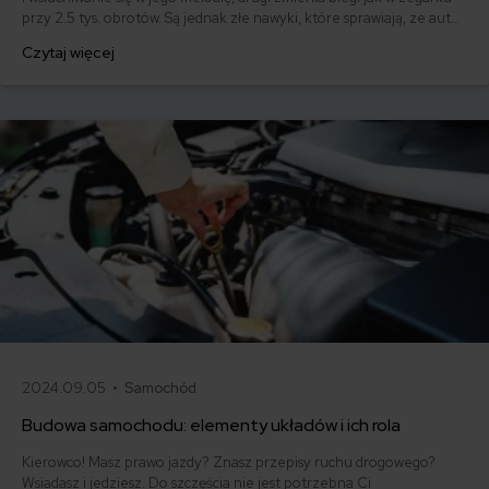
przy 2.5 tys. obrotów. Są jednak złe nawyki, które sprawiają, ze auto
częściej niż inne odwiedza warsztat. Warto się ich pozbyć dla korzyści
Czytaj więcej
własnego portfela. Oto 7 fatalnych nawyków, które niszczą każde
auto!
2024.09.05 •
Samochód
Budowa samochodu: elementy układów i ich rola
Kierowco! Masz prawo jazdy? Znasz przepisy ruchu drogowego?
Wsiadasz i jedziesz. Do szczęścia nie jest potrzebna Ci