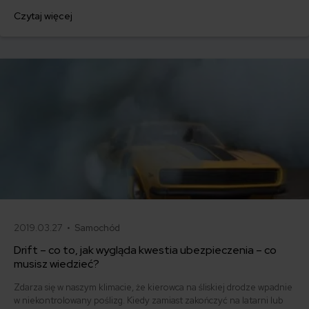
powyżej zera, nie powinny sprawiać, że od razu sięgniemy po
Czytaj więcej
telefon by umówić się z wulkanizatorem na wymianę opon na letnie.
Pogoda w marcu może nas nieprzyjemnie zaskoczyć niskimi
temperaturami a nawet opadami śniegu.
2019.03.27 •
Samochód
Drift – co to, jak wygląda kwestia ubezpieczenia – co
musisz wiedzieć?
Zdarza się w naszym klimacie, że kierowca na śliskiej drodze wpadnie
w niekontrolowany poślizg. Kiedy zamiast zakończyć na latarni lub