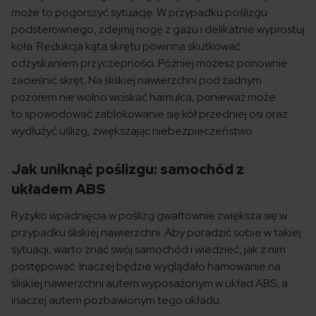
może to pogorszyć sytuację. W przypadku poślizgu
podsterownego, zdejmij nogę z gazu i delikatnie wyprostuj
koła. Redukcja kąta skrętu powinna skutkować
odzyskaniem przyczepności. Później możesz ponownie
zacieśnić skręt. Na śliskiej nawierzchni pod żadnym
pozorem nie wolno wciskać hamulca, ponieważ może
to spowodować zablokowanie się kół przedniej osi oraz
wydłużyć uślizg, zwiększając niebezpieczeństwo.
Jak uniknąć poślizgu: samochód z
układem ABS
Ryzyko wpadnięcia w poślizg gwałtownie zwiększa się w
przypadku śliskiej nawierzchni. Aby poradzić sobie w takiej
sytuacji, warto znać swój samochód i wiedzieć, jak z nim
postępować. Inaczej będzie wyglądało hamowanie na
śliskiej nawierzchni autem wyposażonym w układ ABS, a
inaczej autem pozbawionym tego układu.