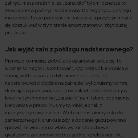
zakrętu masz wrażenie, że „zarzuciło” tyłem, oznacza to,
że wpadłeś w poślizg nadsterowny. Do tego typu poślizgu
może dojść także podczas zmiany pasa, a przyczyn można
się doszukiwać w złym stanie amortyzatorów i zbyt dużej
prędkości.
Jak wyjść cało z poślizgu nadsterownego?
Pierwsze co musisz zrobić, aby opanować sytuację, to
wcisnąć sprzęgło i „skontrować”, czyli skręcić kierownicą w
stronę, w którą zarzuca tył samochodu. Jeśli do
nadsterowności dojdzie na zakręcie, wykonujemy kontrę
skręcając w przeciwną stronę niż zakręt – jeśli skręcamy w
lewo i w tym momencie „zarzuciło” nam tyłem, operujemy
kierownicą w prawo. Musimy to robić jednak z
maksymalnym wyczuciem. W efekcie ustawimy koła do
zamierzonego kierunku jazdy, a dodanie gazu powinno
sprawić, że wrócimy na właściwy tor. Odruchowe,
gwałtowne zahamowanie bez żadnej korekty kierunku