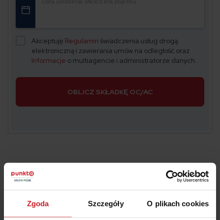
Data urodzenia właściciela pojazdu
Akceptuję
Regulamin
świadczenia usług drogą
elektroniczną i zawierania umów na odległość oraz
Informacje
o multiagencie i administratorze danych.
OBLICZ SKŁADKĘ OC/AC
Piotr Jarzynka
Ekspert ds. ubezpieczeń
Zgoda
Szczegóły
O plikach cookies