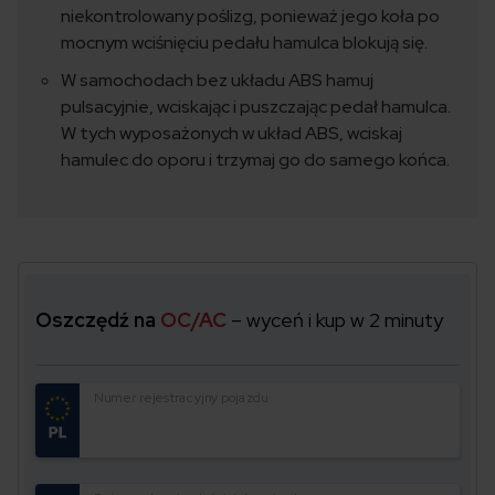
niekontrolowany poślizg, ponieważ jego koła po
mocnym wciśnięciu pedału hamulca blokują się.
W samochodach bez układu ABS hamuj
pulsacyjnie, wciskając i puszczając pedał hamulca.
W tych wyposażonych w układ ABS, wciskaj
hamulec do oporu i trzymaj go do samego końca.
Oszczędź na
OC/AC
– wyceń i kup w 2 minuty
Numer rejestracyjny pojazdu