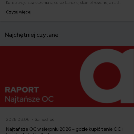
Konstrukcje zawieszenia są coraz bardziej skomplikowane, a nad
bezpieczeństwem czuwają systemy elektroniczne… Jednak jedynym
Czytaj więcej
elementem styku z nawierzchnią są opony! Teraz już wiesz, dlaczego
warto wybrać je dobrze.
Najchętniej czytane
2026.08.06 •
Samochód
Najtańsze OC w sierpniu 2026 – gdzie kupić tanie OC i