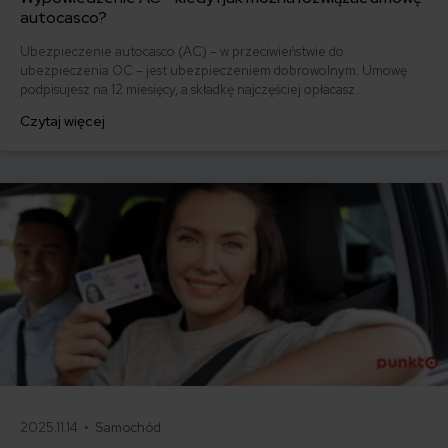
autocasco?
Ubezpieczenie autocasco (AC) – w przeciwieństwie do
ubezpieczenia OC – jest ubezpieczeniem dobrowolnym. Umowę
podpisujesz na 12 miesięcy, a składkę najczęściej opłacasz
jednorazowo. Co w przypadku, gdy udało Ci się znaleźć lepszą
Czytaj więcej
ofertę lub zdecydowałeś się sprzedać samochód w trakcie trwania
umowy? Sprawdź, w jakich sytuacjach ubezpieczenie AC wygasa
samo, a kiedy można odstąpić od umowy.
2025.11.14 •
Samochód