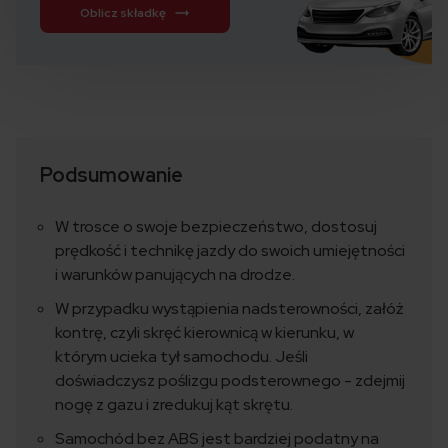
Oblicz składkę
Podsumowanie
W trosce o swoje bezpieczeństwo, dostosuj
prędkość i technikę jazdy do swoich umiejętności
i warunków panujących na drodze.
W przypadku wystąpienia nadsterowności, załóż
kontrę, czyli skręć kierownicą w kierunku, w
którym ucieka tył samochodu. Jeśli
doświadczysz poślizgu podsterownego - zdejmij
nogę z gazu i zredukuj kąt skrętu.
Samochód bez ABS jest bardziej podatny na