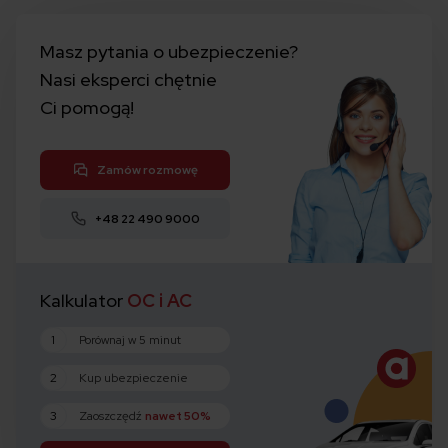
Masz pytania o ubezpieczenie?
Nasi eksperci chętnie
Ci pomogą!
Zamów rozmowę
+48 22 490 9000
Kalkulator
OC i AC
1
Porównaj w 5 minut
2
Kup ubezpieczenie
3
Zaoszczędź
nawet 50%