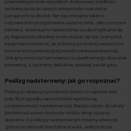
powinniśmy przede wszystkich dostosować prędkość i
technikę jazdy do swoich umiejętności i warunków
panujących na drodze. Nie zapominajmy także o
odpowiednim przygotowaniu auta na zimę. Jako przezorni
kierowcy, obserwujmy nawierzchnię i podporządkujmy się
jej. Najbardziej zdradliwy może okazać się tzw. czarny lód,
kiedy mamy wrażenie, że jedziemy po mokrej nawierzchni,
która w rzeczywistości jest pokryta cienką warstwą lodu.
Unikajmy wówczas hamowania czy gwałtownego skręcania
kierownicą, a zacznijmy delikatnie zwalniać pedał gazu.
Poślizg nadsterowny: jak go rozpoznać?
Poślizg to utrata przyczepności przez co najmniej dwa
koła. W przypadku samochodów wyróżnia się
podsterowność i nadsterowność. Bardzo często do utraty
kontroli nad autem dochodzi na łuku drogi czy przy
skręcaniu. O poślizgu nadsterownym mówimy wówczas,
gdy przyczepność traci tylna oś auta. Jeśli podczas