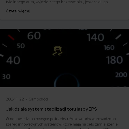
tyle innego auta, wyjdzie z tego bez szwanku, jeszcze długo
dochodzi do siebie. Tymczasem z kontrolowanego poślizgu miłośnicy
Czytaj więcej
ryzyka i adrenaliny uczynili styl życia i dyscyplinę sportową. Czym jest
drift?
2024.11.22 •
Samochód
Jak działa system stabilizacji toru jazdy EPS
W odpowiedzi na rosnące potrzeby użytkowników wprowadzono
szereg innowacyjnych systemów, które mają na celu zmniejszenie