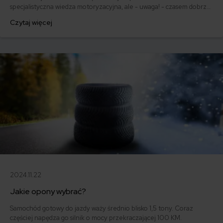
specjalistyczna wiedza motoryzacyjna, ale - uwaga! - czasem dobrze
wiedzieć co nieco. Samochód to nie tylko kierownica i silnik! To
Czytaj więcej
szereg podzespołów, które składają się na jedną całość. Jakie układy
wchodzą w skład budowy samochodu i jaka jest ich rola?
2024.11.22
Jakie opony wybrać?
Samochód gotowy do jazdy waży średnio blisko 1,5 tony. Coraz
częściej napędza go silnik o mocy przekraczającej 100 KM.