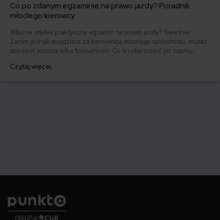
Co po zdanym egzaminie na prawo jazdy? Poradnik
młodego kierowcy
Właśnie zdałeś praktyczny egzamin na prawo jazdy? Świetnie!
Zanim jednak wsiądziesz za kierownicą własnego samochodu, musisz
dopełnić jeszcze kilka formalności. Co trzeba zrobić po zdaniu
egzaminu na prawo jazdy? Poznaj praktyczne wskazówki, dzięki
Czytaj więcej
którym szybko załatwisz sprawy urzędowe i będziesz mógł prowadzić
swoje auto.