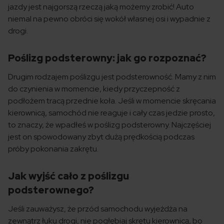
jazdy jest najgorszą rzeczą jaką możemy zrobić! Auto
niemal na pewno obróci się wokół własnej osi i wypadnie z
drogi.
Poślizg podsterowny: jak go rozpoznać?
Drugim rodzajem poślizgu jest podsterowność. Mamy z nim
do czynienia w momencie, kiedy przyczepność z
podłożem tracą przednie koła. Jeśli w momencie skręcania
kierownicą, samochód nie reaguje i cały czas jedzie prosto,
to znaczy, że wpadłeś w poślizg podsterowny. Najczęściej
jest on spowodowany zbyt dużą prędkością podczas
próby pokonania zakrętu.
Jak wyjść cało z poślizgu
podsterownego?
Jeśli zauważysz, że przód samochodu wyjeżdża na
zewnątrz łuku drogi, nie pogłębiaj skrętu kierownicą, bo