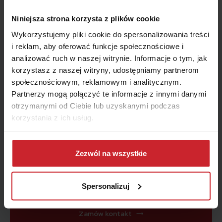
Niniejsza strona korzysta z plików cookie
Wykorzystujemy pliki cookie do spersonalizowania treści
i reklam, aby oferować funkcje społecznościowe i
Wskaż miesiąc końca polisy – zagwarantujemy Ci ofertę
analizować ruch w naszej witrynie. Informacje o tym, jak
z najniższą ceną.
korzystasz z naszej witryny, udostępniamy partnerom
Miesiąc
społecznościowym, reklamowym i analitycznym.
Partnerzy mogą połączyć te informacje z innymi danymi
otrzymanymi od Ciebie lub uzyskanymi podczas
korzystania z ich usług.
Jak możemy się z Tobą skontaktować?
Telefon
E-mail
Dowiedz się więcej na temat tego, kim jesteśmy, jak
można się z nami skontaktować i w jaki sposób
Zezwól na wszystkie
Telefon
przetwarzamy dane osobowe w ramach
Polityki
prywatności
.
Spersonalizuj
Zamów kontakt