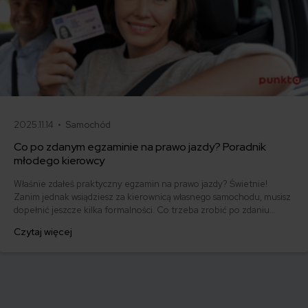
2025.11.14 •
Samochód
Co po zdanym egzaminie na prawo jazdy? Poradnik
młodego kierowcy
Właśnie zdałeś praktyczny egzamin na prawo jazdy? Świetnie!
Zanim jednak wsiądziesz za kierownicą własnego samochodu, musisz
dopełnić jeszcze kilka formalności. Co trzeba zrobić po zdaniu
egzaminu na prawo jazdy? Poznaj praktyczne wskazówki, dzięki
Czytaj więcej
którym szybko załatwisz sprawy urzędowe i będziesz mógł prowadzić
swoje auto.