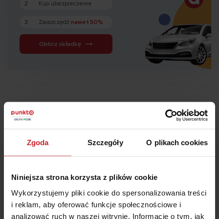
2
Kup ubezpieczenie
3
Zaoszczędź
nawet 50%
Oblicz składkę
Podsumowanie
Zgoda
Szczegóły
O plikach cookies
Wykorzystywanie ciała w marketingu od lat
cieszy się ogromnym powodzeniem i póki co nic
nie wskazuje na to, aby trend ten miał się
Niniejsza strona korzysta z plików cookie
zmienić.
Wykorzystujemy pliki cookie do spersonalizowania treści
Kobiety uważane są za gorszych kierowców, ale
i reklam, aby oferować funkcje społecznościowe i
to ich ciało lepiej wygląda w reklamach
analizować ruch w naszej witrynie. Informacje o tym, jak