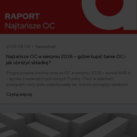
2026.08.06 •
Samochód
Najtańsze OC w sierpniu 2026 – gdzie kupić tanie OC i
jak obniżyć składkę?
Prognozowana średnia cena za OC w sierpniu 2026 r. wynosi 649 zł
– wynika z wewnętrznych danych Punkty. Choć w ostatnich
miesiącach ceny polis ustabilizowały się, różnice pomiędzy stawkami
za ubezpieczenie są ogromne. Jedni płacą zaledwie nieco ponad
Czytaj więcej
500 zł, inni – powyżej 1500 zł. Gdzie znaleźć najtańsze OC w Polsce
i jak obniżyć koszty ubezpieczenia samochodu? Odpowiadamy na
podstawie najnowszych danych z rynku.