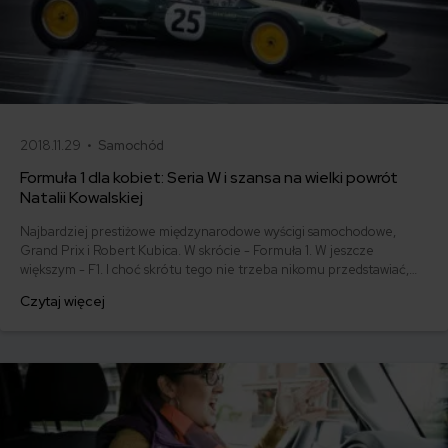
2018.11.29 •
Samochód
Formuła 1 dla kobiet: Seria W i szansa na wielki powrót
Natalii Kowalskiej
Najbardziej prestiżowe międzynarodowe wyścigi samochodowe,
Grand Prix i Robert Kubica. W skrócie - Formuła 1. W jeszcze
większym - F1. I choć skrótu tego nie trzeba nikomu przedstawiać,
nadszedł czas przedstawić Serię W, czyli Formułę 1 dla kobiet. Ta ma
Czytaj więcej
zostać zainaugurowana już w 2019 roku!