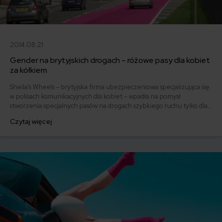
2014.08.21
Gender na brytyjskich drogach – różowe pasy dla kobiet
za kółkiem
Sheila’s Wheels – brytyjska firma ubezpieczeniowa specjalizująca się
w polisach komunikacyjnych dla kobiet – wpadła na pomysł
stworzenia specjalnych pasów na drogach szybkiego ruchu tylko dla
pań. Czy ta propozycja wzbudzi poparcie feministek, czy raczej
Czytaj więcej
stanowczy sprzeciw? Mężczyźni za kółkiem skwitują projekt
pobłażliwym uśmiechem czy gromkim pomrukiem zadowolenia?