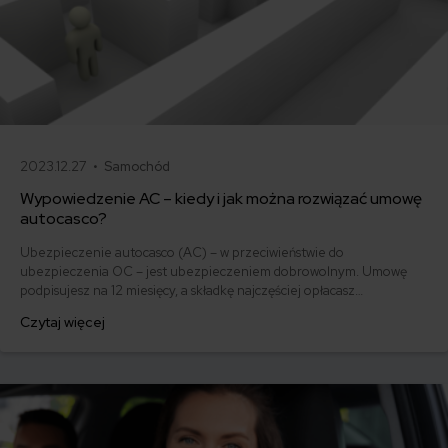
2023.12.27 •
Samochód
Wypowiedzenie AC – kiedy i jak można rozwiązać umowę
autocasco?
Ubezpieczenie autocasco (AC) – w przeciwieństwie do
ubezpieczenia OC – jest ubezpieczeniem dobrowolnym. Umowę
podpisujesz na 12 miesięcy, a składkę najczęściej opłacasz
jednorazowo. Co w przypadku, gdy udało Ci się znaleźć lepszą
Czytaj więcej
ofertę lub zdecydowałeś się sprzedać samochód w trakcie trwania
umowy? Sprawdź, w jakich sytuacjach ubezpieczenie AC wygasa
samo, a kiedy można odstąpić od umowy.