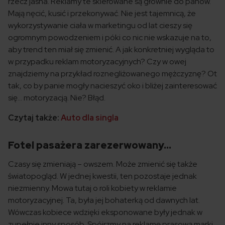
rzecz jasna. Reklamy te skierowane są głównie do panów.
Mają nęcić, kusić i przekonywać. Nie jest tajemnicą, że
wykorzystywanie ciała w marketingu od lat cieszy się
ogromnym powodzeniem i póki co nic nie wskazuje na to,
aby trend ten miał się zmienić. A jak konkretniej wygląda to
w przypadku reklam motoryzacyjnych? Czy w owej
znajdziemy na przykład roznegliżowanego mężczyznę? Ot
tak, co by panie mogły nacieszyć oko i bliżej zainteresować
się… motoryzacją. Nie? Błąd.
Czytaj także:
Auto dla singla
Fotel pasażera zarezerwowany…
Czasy się zmieniają – owszem. Może zmienić się także
światopogląd. W jednej kwestii, ten pozostaje jednak
niezmienny. Mowa tutaj o roli kobiety w reklamie
motoryzacyjnej. Ta, była jej bohaterką od dawnych lat.
Wówczas kobiece wdzięki eksponowane były jednak w
zupełnie inny sposób. Spójrzmy na reklamę prasową marki