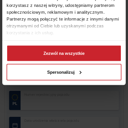
motoryzacyjnych.
korzystasz z naszej witryny, udostępniamy partnerom
Opierając na na statystykach, a nie
społecznościowym, reklamowym i analitycznym.
stereotypach, można wywnioskować, że to
Partnerzy mogą połączyć te informacje z innymi danymi
panie prowadzą bezpieczniej, mają mniejszą
otrzymanymi od Ciebie lub uzyskanymi podczas
skłonność do brawury i ryzyka.
korzystania z ich usług.
Dowiedz się więcej na temat tego, kim jesteśmy, jak
można się z nami skontaktować i w jaki sposób
Zezwól na wszystkie
przetwarzamy dane osobowe w ramach
Polityki
prywatności
.
Spersonalizuj
Oszczędź na
OC/AC
– wyceń i kup w 2 minuty
Numer rejestracyjny pojazdu
Data urodzenia właściciela pojazdu