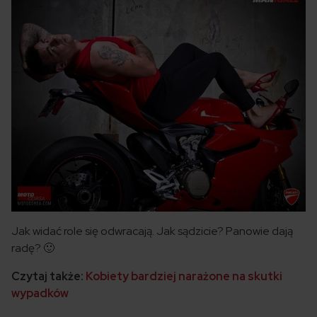
Jak widać role się odwracają. Jak sądzicie? Panowie dają
radę? 🙂
Czytaj także:
Kobiety bardziej narażone na skutki
wypadków