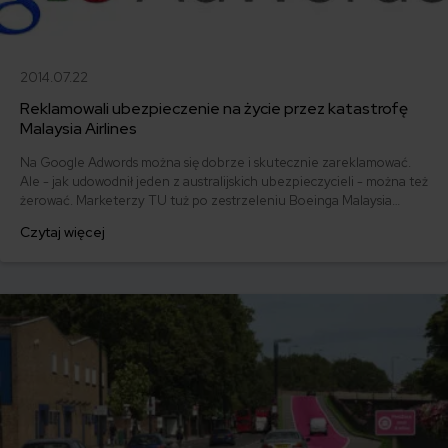
2014.07.22
Reklamowali ubezpieczenie na życie przez katastrofę
Malaysia Airlines
Na Google Adwords można się dobrze i skutecznie zareklamować.
Ale - jak udowodnił jeden z australijskich ubezpieczycieli - można też
żerować. Marketerzy TU tuż po zestrzeleniu Boeinga Malaysia
Airlines nad Ukrainą wykazali się doskonałym wyczuciem trendów w
Czytaj więcej
wyszukiwaniu przez Google oraz brakiem życiowego wyczucia.
Wykupili słowa kluczowe związane z tragedią i powiązali je z
reklamami ubezpieczenia na życie.