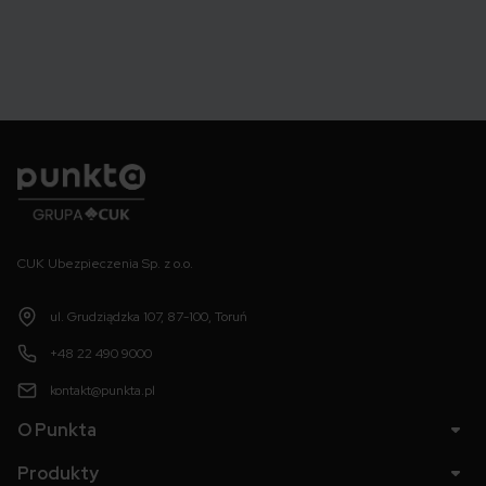
Punkta
CUK Ubezpieczenia Sp. z o.o.
ul. Grudziądzka 107, 87-100, Toruń
+48 22 490 9000
kontakt@punkta.pl
O Punkta
Produkty