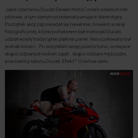
Jakiś czas temu Ducati Dealer MotoCorsa’s odwrócił role
płciowe, a tym samym przełamał panujące stereotypy.
Początek akcji zapowiadał się niewinnie, bowiem w sesji
fotograficznej, której bohaterem był motocykl Ducati,
udział wzięły tradycyjnie pięknie panie. Nieoczekiwany był
jednak koniec… Po wszystkim sesję powtórzono, a miejsce
skąpo odzianych kobiet zajęli… skąpo odziani mężczyźni,
pracownicy salonu Ducati. Efekt? Oceńcie sami…