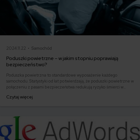
2024.11.22 •
Samochód
Poduszki powietrzne – w jakim stopniu poprawiają
bezpieczeństwo?
Poduszka powietrzna to standardowe wyposażenie każdego
samochodu. Statystyki od lat potwierdzają, że poduszki powietrzne w
połączeniu z pasami bezpieczeństwa redukują ryzyko śmierci w
wyniku wypadku bądź poważnego urazu. Warunkiem jest, że działają
Czytaj więcej
prawidłowo. Jak to sprawdzić?