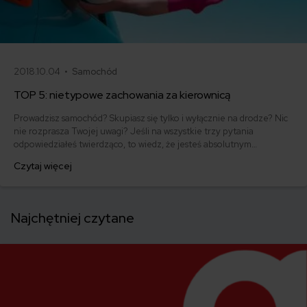
2018.10.04 •
Samochód
TOP 5: nietypowe zachowania za kierownicą
Prowadzisz samochód? Skupiasz się tylko i wyłącznie na drodze? Nic
nie rozprasza Twojej uwagi? Jeśli na wszystkie trzy pytania
odpowiedziałeś twierdząco, to wiedz, że jesteś absolutnym
wyjątkiem! Kierowcą idealnym. A to nieczęste… Jako dowód
Czytaj więcej
przedstawimy Ci kilka interesujących zachowań za kółkiem.
Zapraszamy na subiektywny przegląd TOP 5, czyli nietypowe
zachowania za kierownicą.
Najchętniej czytane