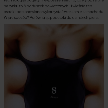
technologią i bogatym wyposażeniem. To, co wyróżniało je
na rynku to 8 poduszek powietrznych… i właśnie ten
aspekt postanowiono wykorzystać w reklamie samochodu.
W jaki sposób? Porównując poduszki do damskich piersi.