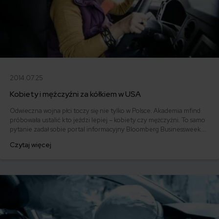
2014.07.25
Kobiety i mężczyźni za kółkiem w USA
Odwieczna wojna płci toczy się nie tylko w Polsce. Akademia mfind
próbowała ustalić kto jeździ lepiej – kobiety czy mężczyźni. To samo
pytanie zadał sobie portal informacyjny Bloomberg Businessweek.
Czy kobiety w Stanach Zjednoczonych także jeżdżą bezpieczniej niż
Czytaj więcej
mężczyźni? Kto jest mistrzem kierownicy, a kto piratem
amerykańskich szos? Czy wyniki, które uzyskał Bloomberg pozwalają
obalić międzynarodowe stereotypy?