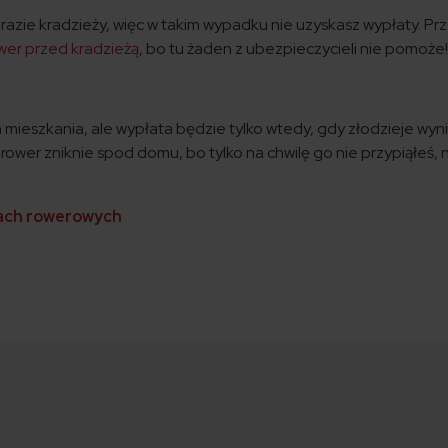
 razie kradzieży, więc w takim wypadku nie uzyskasz wypłaty. Pr
wer przed kradzieżą
, bo tu żaden z ubezpieczycieli nie pomoże
ieszkania, ale wypłata będzie tylko wtedy, gdy złodzieje wyn
ower zniknie spod domu, bo tylko na chwilę go nie przypiąłeś, ni
iach rowerowych