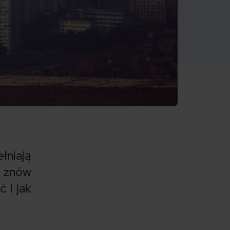
łniają
z znów
 i jak