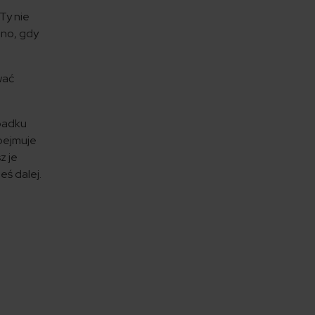
Ty nie
dno, gdy
wać
ypadku
bejmuje
z je
eś dalej.