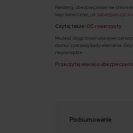
Niestety, ubezpieczenie nie chroni w
więc koniecznie,
jak zabezpieczyć ro
Czytaj także:
OC rowerzysty
Możesz objąć rower ubezpieczeniem m
domu i zostawią ślady włamania. Gdy r
na pieniądze.
Przeczytaj więcej o ubezpieczen
Podsumowanie