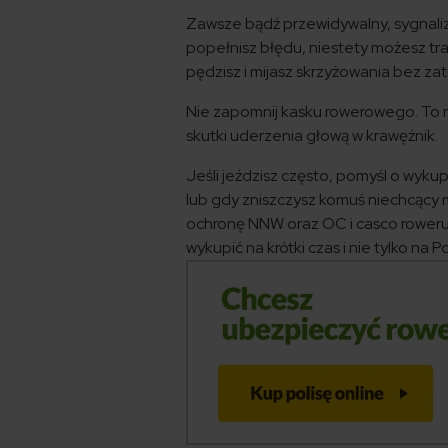
Zawsze bądź przewidywalny, sygnaliz
popełnisz błędu, niestety możesz traf
pędzisz i mijasz skrzyżowania bez za
Nie zapomnij kasku rowerowego. To ni
skutki uderzenia głową w krawężnik.
Jeśli jeździsz często, pomyśl o wyku
lub gdy zniszczysz komuś niechcący
ochronę NNW oraz OC i casco roweru.
wykupić na krótki czas i nie tylko na