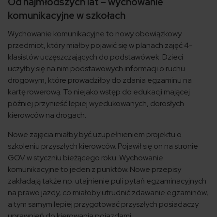
Od najmłodszych lat – wychowanie
komunikacyjne w szkołach
Wychowanie komunikacyjne to nowy obowiązkowy
przedmiot, który miałby pojawić się w planach zajęć 4-
klasistów uczęszczających do podstawówek. Dzieci
uczyłby się na nim podstawowych informacji o ruchu
drogowym, które prowadziłby do zdania egzaminu na
kartę rowerową. To niejako wstęp do edukacji mającej
później przynieść lepiej wyedukowanych, dorosłych
kierowców na drogach.
Nowe zajęcia miałby być uzupełnieniem projektu o
szkoleniu przyszłych kierowców. Pojawił się on na stronie
GOV w styczniu bieżącego roku. Wychowanie
komunikacyjne to jeden z punktów. Nowe przepisy
zakładają także np. utajnienie puli pytań egzaminacyjnych
na prawo jazdy, co miałoby utrudnić zdawanie egzaminów,
a tym samym lepiej przygotować przyszłych posiadaczy
uprawnień do kierowania pojazdami.