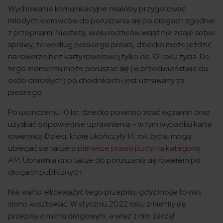
Wychowanie komunikacyjne miałoby przygotować
młodych kierowców do poruszania się po drogach zgodnie
z przepisami. Niestety, wielu rodziców wciąż nie zdaje sobie
sprawy, że według polskiego prawa, dziecko może jeździć
na rowerze bez karty rowerowej tylko do 10. roku życia. Do
tego momentu może poruszać się (w przeciwieństwie do
osób dorosłych) po chodnikach i jest uznawany za
pieszego.
Po ukończeniu 10 lat dziecko powinno zdać egzamin oraz
uzyskać odpowiednie uprawnienia – w tym wypadku kartę
rowerową. Dzieci, które ukończyły 14. rok życia, mogą
ubiegać się także o
pierwsze prawo jazdy na kategorię
AM
. Uprawnia ono także do poruszania się rowerem po
drogach publicznych.
Nie warto lekceważyć tego przepisu, gdyż może to nas
słono kosztować. W styczniu 2022 roku zmieniły się
przepisy o ruchu drogowym, a wraz z nim zaczął