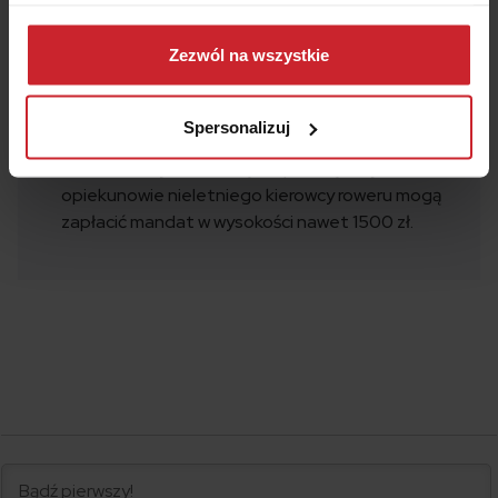
instruktorów.
Dowiedz się więcej na temat tego, kim jesteśmy, jak
Dzieci powyżej 10. roku życia muszą posiadać
można się z nami skontaktować i w jaki sposób
Zezwól na wszystkie
kartę rowerową, aby poruszać się zgodnie z
przetwarzamy dane osobowe w ramach
Polityki
przepisami po drodze na rowerze lub hulajnodze
prywatności
.
Spersonalizuj
elektrycznej.
Za brak karty rowerowej lub prawo jazdy kat. AM
opiekunowie nieletniego kierowcy roweru mogą
zapłacić mandat w wysokości nawet 1500 zł.