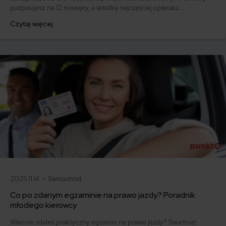
podpisujesz na 12 miesięcy, a składkę najczęściej opłacasz
jednorazowo. Co w przypadku, gdy udało Ci się znaleźć lepszą
Czytaj więcej
ofertę lub zdecydowałeś się sprzedać samochód w trakcie trwania
umowy? Sprawdź, w jakich sytuacjach ubezpieczenie AC wygasa
samo, a kiedy można odstąpić od umowy.
2025.11.14 •
Samochód
Co po zdanym egzaminie na prawo jazdy? Poradnik
młodego kierowcy
Właśnie zdałeś praktyczny egzamin na prawo jazdy? Świetnie!