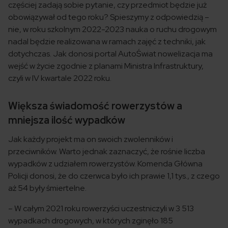
częściej zadają sobie pytanie, czy przedmiot będzie już
obowiązywał od tego roku? Spieszymy z odpowiedzią –
nie, w roku szkolnym 2022-2023 nauka o ruchu drogowym
nadal będzie realizowana w ramach zajęć z techniki, jak
dotychczas. Jak donosi portal AutoŚwiat nowelizacja ma
wejść w życie zgodnie z planami Ministra Infrastruktury,
czyli w IV kwartale 2022 roku.
Większa świadomość rowerzystów a
mniejsza ilość wypadków
Jak każdy projekt ma on swoich zwolenników i
przeciwników. Warto jednak zaznaczyć, że rośnie liczba
wypadków z udziałem rowerzystów. Komenda Główna
Policji donosi, że do czerwca było ich prawie 1,1 tys., z czego
aż 54 były śmiertelne.
– W całym 2021 roku rowerzyści uczestniczyli w 3 513
wypadkach drogowych, w których zginęło 185