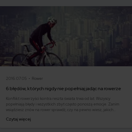
2016.07.05 •
Rower
6 błędów, których nigdy nie popełniaj jadąc na rowerze
Konflikt rowerzyści kontra reszta świata trwa od lat. Wszyscy
popełniają błędy i wszystkich zbyt często ponoszą emocje. Zanim
wsiądziesz znów na rower sprawdź, czy na pewno wiesz, jakich
błędów nie popełniać i jak poruszać się po drogach, byś był
Czytaj więcej
bezpieczny.