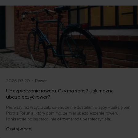
2026.03.20 •
Rower
Ubezpieczenie roweru. Czy ma sens? Jak można
ubezpieczyć rower?
Pierwszy raz w życiu żałowałem, że nie dostałem w zęby – żali się pan
Piotr z Torunia, który pomimo, że miał ubezpieczenie roweru,
konkretnie polisę casco, nie otrzymał od ubezpieczyciela
odszkodowania za skradziony pojazd. Jeśli zastanawiasz się nad
Czytaj więcej
ochroną siebie i swojego jednośladu zapoznaj się z poniższym
artykułem i dowiedz się, gdzie i jak najlepiej ubezpieczyć swój rower i