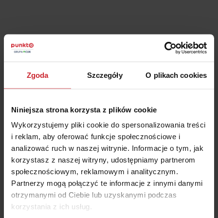
Podsumowanie
Zgoda
Szczegóły
O plikach cookies
Wychowanie komunikacyjne to nowy przedmiot
obowiązkowych, który zgodnie z projektem
rządowym miałby trafić do planu zajęć uczniów
Niniejsza strona korzysta z plików cookie
klas 4. szkół podstawowych.
Wykorzystujemy pliki cookie do spersonalizowania treści
Nowelizacja według planów Ministerstwa
i reklam, aby oferować funkcje społecznościowe i
Infrastruktury miałaby wejść w życie w IV
analizować ruch w naszej witrynie. Informacje o tym, jak
kwartale 2022 roku.
korzystasz z naszej witryny, udostępniamy partnerom
społecznościowym, reklamowym i analitycznym.
Planowane zmiany dotyczyłby także zmian w
Partnerzy mogą połączyć te informacje z innymi danymi
egzaminie na prawo jazdy m.in. utajnienie bazy
otrzymanymi od Ciebie lub uzyskanymi podczas
pytań egzaminacyjnych oraz możliwość
korzystania z ich usług.
pobierania nauki od kierowców, a nie tylko