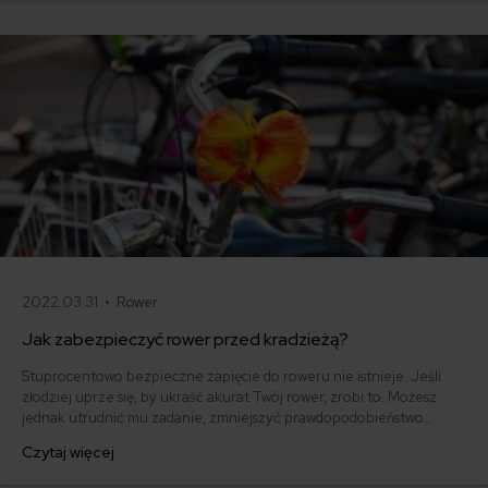
siebie.
2022.03.31 •
Rower
Jak zabezpieczyć rower przed kradzieżą?
Stuprocentowo bezpieczne zapięcie do roweru nie istnieje. Jeśli
złodziej uprze się, by ukraść akurat Twój rower, zrobi to. Możesz
jednak utrudnić mu zadanie, zmniejszyć prawdopodobieństwo
kradzieży oraz sprawić, że Twój rower łatwiej będzie Ci odnaleźć.
Czytaj więcej