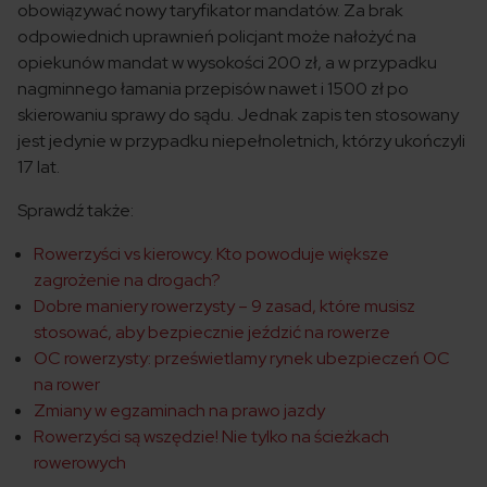
obowiązywać nowy taryfikator mandatów. Za brak
odpowiednich uprawnień policjant może nałożyć na
opiekunów mandat w wysokości 200 zł, a w przypadku
nagminnego łamania przepisów nawet i 1500 zł po
skierowaniu sprawy do sądu. Jednak zapis ten stosowany
jest jedynie w przypadku niepełnoletnich, którzy ukończyli
17 lat.
Sprawdź także:
Rowerzyści vs kierowcy. Kto powoduje większe
zagrożenie na drogach?
Dobre maniery rowerzysty – 9 zasad, które musisz
stosować, aby bezpiecznie jeździć na rowerze
OC rowerzysty: prześwietlamy rynek ubezpieczeń OC
na rower
Zmiany w egzaminach na prawo jazdy
Rowerzyści są wszędzie! Nie tylko na ścieżkach
rowerowych