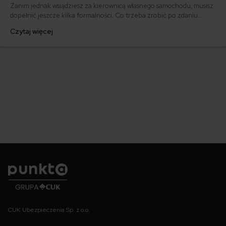
Zanim jednak wsiądziesz za kierownicą własnego samochodu, musisz
dopełnić jeszcze kilka formalności. Co trzeba zrobić po zdaniu
egzaminu na prawo jazdy? Poznaj praktyczne wskazówki, dzięki
Czytaj więcej
którym szybko załatwisz sprawy urzędowe i będziesz mógł prowadzić
swoje auto.
Punkta
CUK Ubezpieczenia Sp. z o.o.