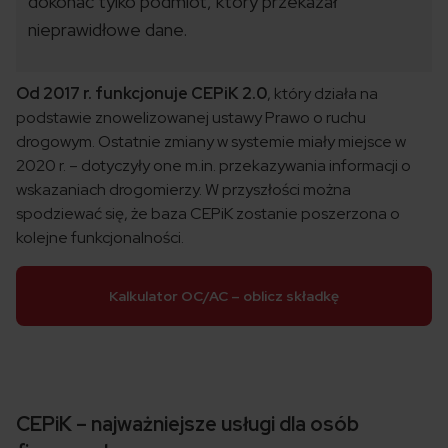
dokonać tylko podmiot, który przekazał
nieprawidłowe dane.
Od 2017 r. funkcjonuje CEPiK 2.0
, który działa na
podstawie znowelizowanej ustawy Prawo o ruchu
drogowym. Ostatnie zmiany w systemie miały miejsce w
2020 r. – dotyczyły one m.in. przekazywania informacji o
wskazaniach drogomierzy. W przyszłości można
spodziewać się, że baza CEPiK zostanie poszerzona o
kolejne funkcjonalności.
Kalkulator OC/AC – oblicz składkę
CEPiK – najważniejsze usługi dla osób