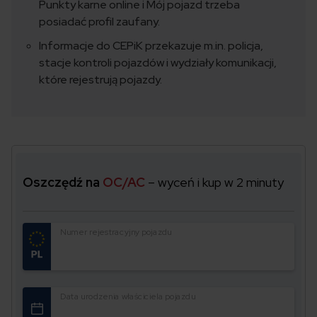
Punkty karne online i Mój pojazd trzeba
posiadać profil zaufany.
Informacje do CEPiK przekazuje m.in. policja,
stacje kontroli pojazdów i wydziały komunikacji,
które rejestrują pojazdy.
Oszczędź na
OC/AC
– wyceń i kup w 2 minuty
Numer rejestracyjny pojazdu
Data urodzenia właściciela pojazdu