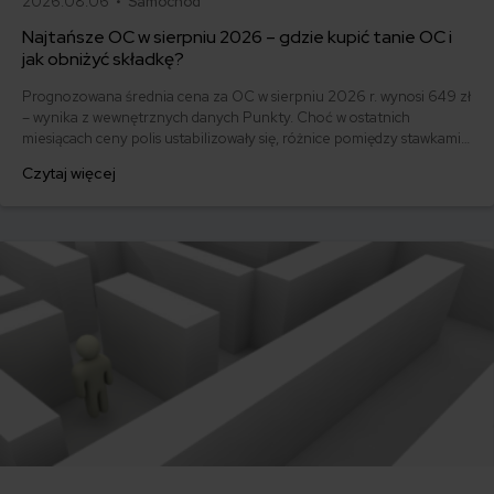
2026.08.06 •
Samochód
Najtańsze OC w sierpniu 2026 – gdzie kupić tanie OC i
jak obniżyć składkę?
Prognozowana średnia cena za OC w sierpniu 2026 r. wynosi 649 zł
– wynika z wewnętrznych danych Punkty. Choć w ostatnich
miesiącach ceny polis ustabilizowały się, różnice pomiędzy stawkami
za ubezpieczenie są ogromne. Jedni płacą zaledwie nieco ponad
Czytaj więcej
500 zł, inni – powyżej 1500 zł. Gdzie znaleźć najtańsze OC w Polsce
i jak obniżyć koszty ubezpieczenia samochodu? Odpowiadamy na
podstawie najnowszych danych z rynku.