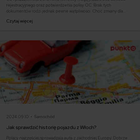
rejestracyjnego oraz potwierdzenia polisy OC. Brak tych
dokumentów rodzi jednak pewne wątpliwości. Choć zmiany dla
kierowców miały być im na rękę, ci podchodzą do nich dosyć
Czytaj więcej
nieufnie. Pojawiają się pytania: jak zachować się w przypadku
stłuczki? Kiedy dokumenty będą jednak potrzebne? Wyjaśniamy!
2024.09.10 •
Samochód
Jak sprawdzić historię pojazdu z Włoch?
Polacy najczęściej sprowadzają auta z zachodniej Europy. Dobrze