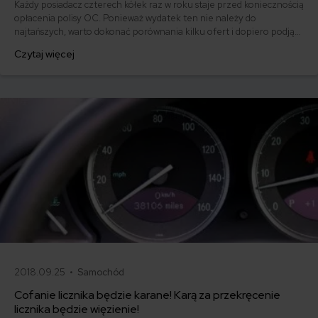
Każdy posiadacz czterech kółek raz w roku staje przed koniecznością
opłacenia polisy OC. Ponieważ wydatek ten nie należy do
najtańszych, warto dokonać porównania kilku ofert i dopiero podjąć
decyzję. Od grudnia 2021 r. najprawdopodobniej wejdą w życie
Czytaj więcej
przepisy, które pozwolą towarzystwom ubezpieczeniowym
kalkulować wysokość składki OC na podstawie historii klienta w
CEPIK. Co może to oznaczać dla kierowców?
2018.09.25 •
Samochód
Cofanie licznika będzie karane! Karą za przekręcenie
licznika będzie więzienie!