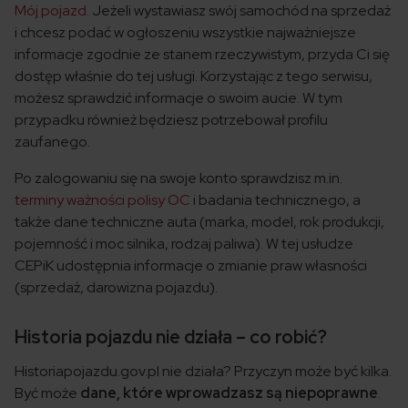
Mój pojazd
. Jeżeli wystawiasz swój samochód na sprzedaż
i chcesz podać w ogłoszeniu wszystkie najważniejsze
informacje zgodnie ze stanem rzeczywistym, przyda Ci się
dostęp właśnie do tej usługi. Korzystając z tego serwisu,
możesz sprawdzić informacje o swoim aucie. W tym
przypadku również będziesz potrzebował profilu
zaufanego.
Po zalogowaniu się na swoje konto sprawdzisz m.in.
terminy ważności polisy OC
i badania technicznego, a
także dane techniczne auta (marka, model, rok produkcji,
pojemność i moc silnika, rodzaj paliwa). W tej usłudze
CEPiK udostępnia informacje o zmianie praw własności
(sprzedaż, darowizna pojazdu).
Historia pojazdu nie działa – co robić?
Historiapojazdu.gov.pl nie działa? Przyczyn może być kilka.
Być może
dane, które wprowadzasz są niepoprawne
.