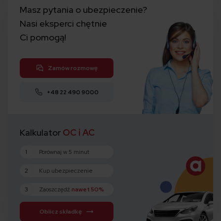
Masz pytania o ubezpieczenie?
Nasi eksperci chętnie
Ci pomogą!
Zamów rozmowę
+48 22 490 9000
Kalkulator
OC i AC
1
Porównaj w 5 minut
2
Kup ubezpieczenie
3
Zaoszczędź
nawet 50%
Oblicz składkę