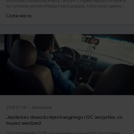
ostrożności i dokładnej analizy. Jednym z najważniejszych kroków w
tym procesie jest weryfikacja historii pojazdu, która może ujawnić
najważniejsze informacje na temat jego przeszłości, stanu
Czytaj więcej
technicznego oraz potencjalnych problemów. Wartość takich
danych jest nieoceniona,.
2018.10.08 •
Samochód
Jazda bez dowodu rejestracyjnego i OC: wszystko, co
musisz wiedzieć!
Od 1 października 2018 roku kierowcy mogą jeździć bez dowodu