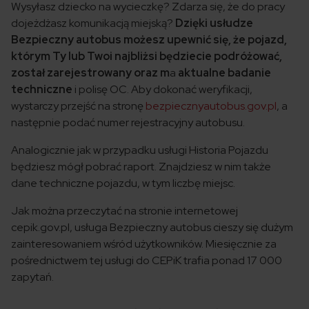
Wysyłasz dziecko na wycieczkę? Zdarza się, że do pracy
dojeżdżasz komunikacją miejską?
Dzięki usłudze
Bezpieczny autobus możesz upewnić się, że pojazd,
którym Ty lub Twoi najbliżsi będziecie podróżować,
został zarejestrowany oraz m
a
aktualne badanie
techniczne
i polisę OC. Aby dokonać weryfikacji,
wystarczy przejść na stronę
bezpiecznyautobus.gov.pl
, a
następnie podać numer rejestracyjny autobusu.
Analogicznie jak w przypadku usługi Historia Pojazdu
będziesz mógł pobrać raport. Znajdziesz w nim także
dane techniczne pojazdu, w tym liczbę miejsc.
Jak można przeczytać na stronie internetowej
cepik.gov.pl, usługa Bezpieczny autobus cieszy się dużym
zainteresowaniem wśród użytkowników. Miesięcznie za
pośrednictwem tej usługi do CEPiK trafia ponad 17 000
zapytań.