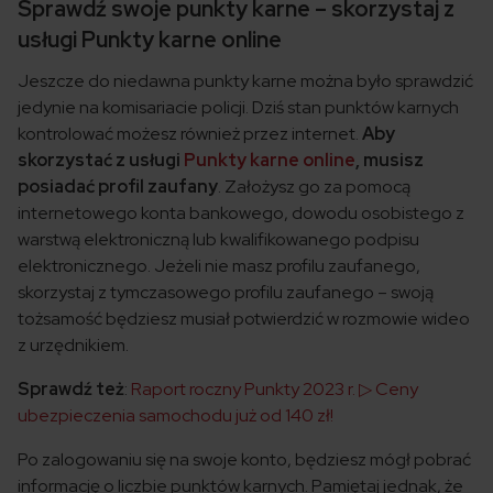
Sprawdź swoje punkty karne – skorzystaj z
usługi Punkty karne online
Jeszcze do niedawna punkty karne można było sprawdzić
jedynie na komisariacie policji. Dziś stan punktów karnych
kontrolować możesz również przez internet.
Aby
skorzystać z usługi
Punkty karne online
, musisz
posiadać profil zaufany
. Założysz go za pomocą
internetowego konta bankowego, dowodu osobistego z
warstwą elektroniczną lub kwalifikowanego podpisu
elektronicznego. Jeżeli nie masz profilu zaufanego,
skorzystaj z tymczasowego profilu zaufanego – swoją
tożsamość będziesz musiał potwierdzić w rozmowie wideo
z urzędnikiem.
Sprawdź też
:
Raport roczny Punkty 2023 r. ▷ Ceny
ubezpieczenia samochodu już od 140 zł!
Po zalogowaniu się na swoje konto, będziesz mógł pobrać
informację o liczbie punktów karnych. Pamiętaj jednak, że