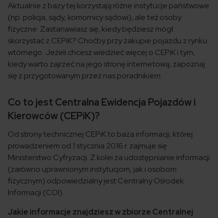
Aktualnie z bazy tej korzystają różne instytucje państwowe
(np. policja, sądy, komornicy sądowi), ale też osoby
fizyczne. Zastanawiasz się, kiedy będziesz mógł
skorzystać z CEPiK? Choćby przy zakupie pojazdu z rynku
wtórnego. Jeżeli chcesz wiedzieć więcej o CEPiK i tym,
kiedy warto zajrzeć na jego stronę internetową, zapoznaj
się z przygotowanym przez nas poradnikiem.
Co to jest Centralna Ewidencja Pojazdów i
Kierowców (CEPiK)?
Od strony technicznej CEPiK to baza informacji, której
prowadzeniem od 1 stycznia 2016 r. zajmuje się
Ministerstwo Cyfryzacji. Z kolei za udostępnianie informacji
(zarówno uprawnionym instytucjom, jak i osobom
fizycznym) odpowiedzialny jest Centralny Ośrodek
Informacji (COI).
Jakie informacje znajdziesz w zbiorze Centralnej