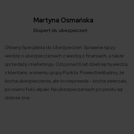
Martyna Osmańska
Ekspert ds. ubezpieczeń
Główny Specjalista ds. Ubezpieczeń. Sprawnie łączy
wiedzę o ubezpieczeniach z wiedzą o finansach, a także
sprzedaży i marketingu. Od ponad 6 lat dzieli się tą wiedzą
z klientami, w imieniu grupy Punkta. Powiedzielibyśmy, że
kocha ubezpieczenia, ale to nieprawda – kocha zwierzaki,
po równo foki i alpaki. Na ubezpieczeniach po prostu się
dobrze zna.