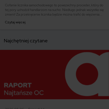
Cofanie licznika samochodowego to powszechny proceder, który do
tej pory uchodził handlarzom na sucho. Niedługo jednak wszystko się
zmieni! Za przekręcenie licznika będzie można trafić do więzienia.
Rząd przyjął zmiany w prawie, które mają na celu ukrócenie
Czytaj więcej
oszukańczej praktyki przekręcania liczników w używanych autach.
Najchętniej czytane