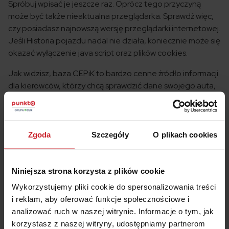
Spróbuj wpisać je jeszcze raz. Oprócz tego przyczyną
może być także nieaktualna przeglądarka. Sprawdź więc,
czy posiadasz najnowszą wersję przeglądarki internetowej.
Jeśli Historia pojazdu nadal nie działa, koniecznie może się
okazać wyłączenie java script oraz plików cookies.
Jak widzisz, baza CEPiK to bardzo cenne źródło informacji
dla kierowców, którzy chcą sprawdzić dane swojego auta,
ale także kupić samochód używany bądź zadbać o
bezpieczeństwo swoje oraz najbliższych w wypadku
wycieczki autobusem.
Zgoda
Szczegóły
O plikach cookies
Niniejsza strona korzysta z plików cookie
Wykorzystujemy pliki cookie do spersonalizowania treści
i reklam, aby oferować funkcje społecznościowe i
Pytania i odpowiedzi
analizować ruch w naszej witrynie. Informacje o tym, jak
korzystasz z naszej witryny, udostępniamy partnerom