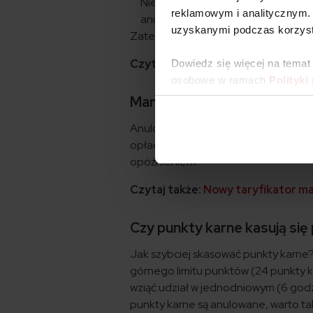
Niezapłacenie mandatu sprawi, że
reklamowym i analitycznym. 
anulowane!
uzyskanymi podczas korzysta
Zatem, czy punkty karne kasują się p
Czytaj także:
Czy można stracić p
Dowiedz się więcej na temat
osobowe w ramach
Polityki
Mandat zapłacony z opóźnie
Anulowanie punktów karnych możliw
opłaceniu. Jeśli mandat został zapł
opóźnieniem.
Czytaj także:
Nowy taryfikator 
Czy punkty karne kasują się 
Jak szybciej skasować punkty karne? K
górnego limitu punktów (24 punkty ka
wziąć udział w jednodniowym (6 godz
punkty karne są anulowane, warto tak