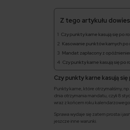
Z tego artykułu dowiesz
Czy punkty karne kasują się po 
Kasowanie punktów karnych po 
Mandat zapłacony z opóźnienie
Czy punkty karne kasują się po r
Czy punkty karne kasują si
Punkty karne, które otrzymaliśmy, np
dnia otrzymania mandatu, czyli 8 sty
wraz z końcem roku kalendarzowego,
Sprawa wydaje się zatem prosta i jas
jeszcze inne warunki.