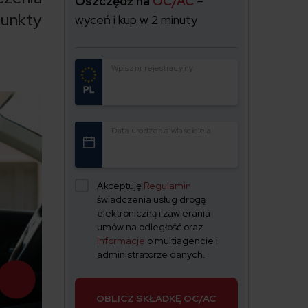
Oszczędź na
OC/AC
–
punkty
wyceń i kup w 2 minuty
Wpisz nr rejestracyjny
Data urodzenia właściciela
Akceptuję
Regulamin
świadczenia usług drogą
elektroniczną i zawierania
umów na odległość oraz
Informacje
o multiagencie i
administratorze danych.
OBLICZ SKŁADKĘ OC/AC