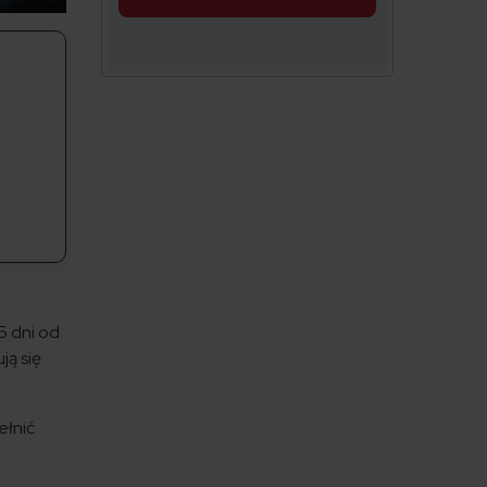
5 dni od
ją się
ełnić