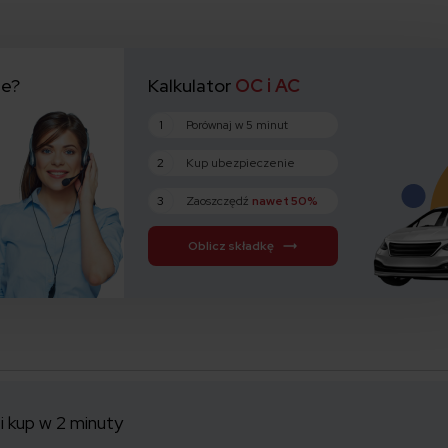
ie?
Kalkulator
OC i AC
1
Porównaj w 5 minut
2
Kup ubezpieczenie
3
Zaoszczędź
nawet 50%
Oblicz składkę
i kup w 2 minuty