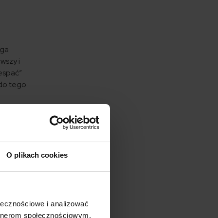
ega
wszy i
zespać”
 do tego
ć musisz
O plikach cookies
unków
ołecznościowe i analizować
artnerom społecznościowym,