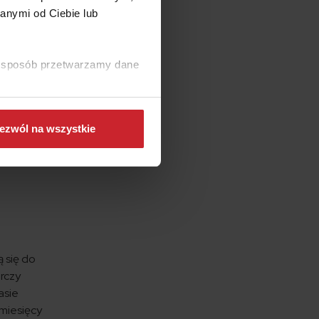
taną one
anymi od Ciebie lub
ki sposób przetwarzamy dane
ezwól na wszystkie
 jego
ą się do
arczy
asie
 miesięcy