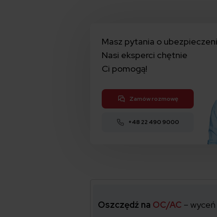
Masz pytania o ubezpieczen
Nasi eksperci chętnie
Ci pomogą!
Zamów rozmowę
+48 22 490 9000
Oszczędź na
OC/AC
– wyceń 