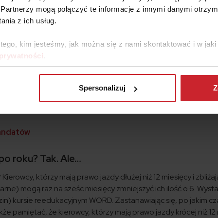
 mimo upływu 365 dni od otrzymania punktów karnych, nie zos
Partnerzy mogą połączyć te informacje z innymi danymi otrzym
nia z ich usług.
o roku? Tak, pod warunkiem, że spełnisz powyższe kryteria.
rawo jazdy za parkowanie?
 tego, kim jesteśmy, jak można się z nami skontaktować i w ja
 prywatności
.
niem – co z punktami?
Spersonalizuj
Z
e jest po 365 dniach od momentu otrzymania mandatu oraz po
acony z opóźnieniem, punkty karne zostaną anulowane także z
mandatów
po roku? Tak. Ale…
ierowcy, którzy mają prawo jazdy dłużej niż 12 miesięcy i zbliżaj
rne) mogą raz na sześc miesięcy zmniejszyć ich ilość o 6. Wyst
in) kursie reedukacyjnym WORD. Zastanawiając się, po jakim cz
że pamiętać, że kierowcy, którzy mają prawo jazdy krócej niż 12