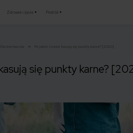
Zdrowie i życie
Podróż
Dla kierowców
Po jakim czasie kasują się punkty karne? [2020]
 kasują się punkty karne? [20