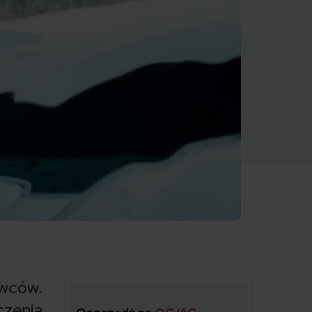
owców.
czenia