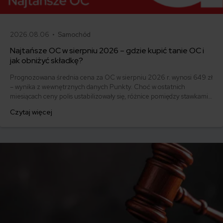
2026.08.06 •
Samochód
Najtańsze OC w sierpniu 2026 – gdzie kupić tanie OC i
jak obniżyć składkę?
Prognozowana średnia cena za OC w sierpniu 2026 r. wynosi 649 zł
– wynika z wewnętrznych danych Punkty. Choć w ostatnich
miesiącach ceny polis ustabilizowały się, różnice pomiędzy stawkami
za ubezpieczenie są ogromne. Jedni płacą zaledwie nieco ponad
Czytaj więcej
500 zł, inni – powyżej 1500 zł. Gdzie znaleźć najtańsze OC w Polsce
i jak obniżyć koszty ubezpieczenia samochodu? Odpowiadamy na
podstawie najnowszych danych z rynku.