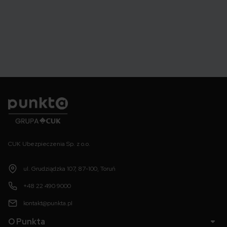
Punkta
CUK Ubezpieczenia Sp. z o.o.
ul. Grudziądzka 107, 87-100, Toruń
+48 22 490 9000
kontakt@punkta.pl
O Punkta