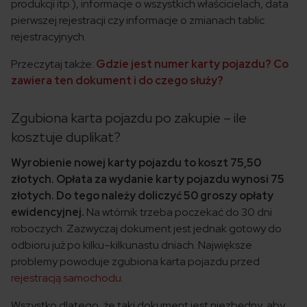
produkcji itp.), informacje o wszystkich właścicielach, data
pierwszej rejestracji czy informacje o zmianach tablic
rejestracyjnych.
Przeczytaj także:
Gdzie jest numer karty pojazdu? Co
zawiera ten dokument i do czego służy?
Zgubiona karta pojazdu po zakupie – ile
kosztuje duplikat?
Wyrobienie nowej karty pojazdu to koszt 75,50
złotych. Opłata za wydanie karty pojazdu wynosi 75
złotych. Do tego należy doliczyć 50 groszy opłaty
ewidencyjnej.
Na wtórnik trzeba poczekać do 30 dni
roboczych. Zazwyczaj dokument jest jednak gotowy do
odbioru już po kilku–kilkunastu dniach. Największe
problemy powoduje zgubiona karta pojazdu
przed
rejestracją samochodu
.
Wszystko dlatego, że taki dokument jest niezbędny, aby