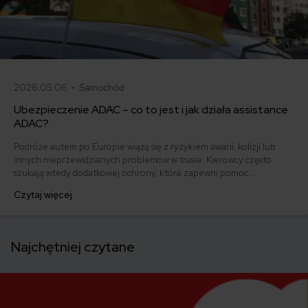
2026.05.06 •
Samochód
Ubezpieczenie ADAC – co to jest i jak działa assistance
ADAC?
Podróże autem po Europie wiążą się z ryzykiem awarii, kolizji lub
innych nieprzewidzianych problemów w trasie. Kierowcy często
szukają wtedy dodatkowej ochrony, która zapewni pomoc
techniczną, holowanie lub wsparcie organizacyjne poza granicami
Czytaj więcej
kraju. Jednym z rozwiązań, które pojawia się w tym kontekście, jest
członkostwo w ADAC – niemieckim automobilklubie oferującym
pomoc drogową i usługi assistance w Europie.
Najchętniej czytane