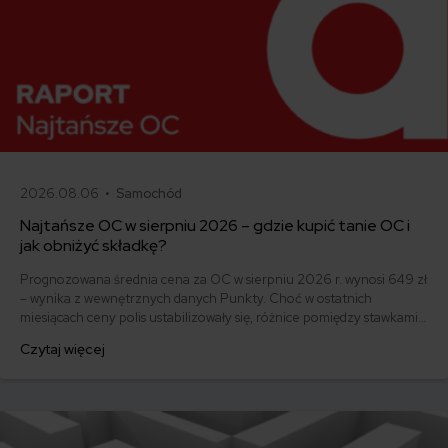
2026.08.06 •
Samochód
Najtańsze OC w sierpniu 2026 – gdzie kupić tanie OC i
jak obniżyć składkę?
Prognozowana średnia cena za OC w sierpniu 2026 r. wynosi 649 zł
– wynika z wewnętrznych danych Punkty. Choć w ostatnich
miesiącach ceny polis ustabilizowały się, różnice pomiędzy stawkami
za ubezpieczenie są ogromne. Jedni płacą zaledwie nieco ponad
Czytaj więcej
500 zł, inni – powyżej 1500 zł. Gdzie znaleźć najtańsze OC w Polsce
i jak obniżyć koszty ubezpieczenia samochodu? Odpowiadamy na
podstawie najnowszych danych z rynku.