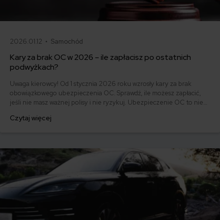
2026.01.12 •
Samochód
Kary za brak OC w 2026 – ile zapłacisz po ostatnich
podwyżkach?
Uwaga kierowcy! Od 1 stycznia 2026 roku wzrosły kary za brak
obowiązkowego ubezpieczenia OC. Sprawdź, ile możesz zapłacić,
jeśli nie masz ważnej polisy i nie ryzykuj. Ubezpieczenie OC to nie
tylko obowiązek, ale też ochrona dla Ciebie i innych uczestników
Czytaj więcej
ruchu drogowego.