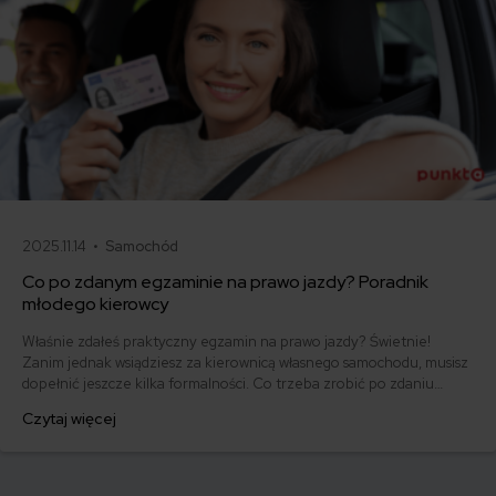
2025.11.14 •
Samochód
Co po zdanym egzaminie na prawo jazdy? Poradnik
młodego kierowcy
Właśnie zdałeś praktyczny egzamin na prawo jazdy? Świetnie!
Zanim jednak wsiądziesz za kierownicą własnego samochodu, musisz
dopełnić jeszcze kilka formalności. Co trzeba zrobić po zdaniu
egzaminu na prawo jazdy? Poznaj praktyczne wskazówki, dzięki
Czytaj więcej
którym szybko załatwisz sprawy urzędowe i będziesz mógł prowadzić
swoje auto.