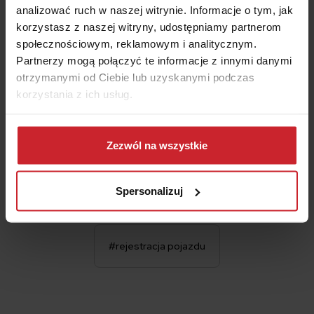
Data urodzenia właściciela pojazdu
analizować ruch w naszej witrynie. Informacje o tym, jak
korzystasz z naszej witryny, udostępniamy partnerom
społecznościowym, reklamowym i analitycznym.
Partnerzy mogą połączyć te informacje z innymi danymi
Akceptuję
Regulamin
świadczenia usług drogą
otrzymanymi od Ciebie lub uzyskanymi podczas
elektroniczną i zawierania umów na odległość oraz
Informacje
o multiagencie i administratorze danych.
korzystania z ich usług.
Dowiedz się więcej na temat tego, kim jesteśmy, jak
OBLICZ SKŁADKĘ OC/AC
można się z nami skontaktować i w jaki sposób
Zezwól na wszystkie
przetwarzamy dane osobowe w ramach
Polityki
prywatności
.
Spersonalizuj
#rejestracja pojazdu