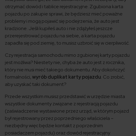
otrzymać dowód i tablice rejestracyjne. Zgubiona karta
pojazdu po zakupie sprawi, że będziesz mieć poważne
problemy i mogą pojawić się podejrzenia, że auto jest
kradzione. Jeśli kupiłeś auto i nie zdążyłeś jeszcze
przerejestrować pojazdu na siebie, a karta pojazdu
zapadła się pod ziemię, to musisz uzbroić się w cierpliwość.
Czy rejestracja samochodu mimo zgubionej karty pojazdu
jest możliwa? Niestety nie, chyba że auto jest z rocznika,
który nie musi mieć takiego dokumentu. Aby dokończyć
formalności,
wyrób duplikat karty pojazdu
. Co zrobić,
aby uzyskać taki dokument?
Przede wszystkim musisz przedstawić w urzędzie miasta
wszystkie dokumenty związane z rejestracją pojazdu
(zaświadczenie wystawione przez urząd, w którym pojazd
był rejestrowany przez poprzedniego właściciela –
niezbędny więc będzie kontakt z poprzednim
posiadaczem pojazdu) oraz dowód rejestracyjny.