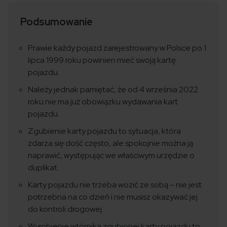
Podsumowanie
Prawie każdy pojazd zarejestrowany w Polsce po 1
lipca 1999 roku powinien mieć swoją kartę
pojazdu.
Należy jednak pamiętać, że od 4 września 2022
roku nie ma już obowiązku wydawania kart
pojazdu.
Zgubienie karty pojazdu to sytuacja, która
zdarza się dość często, ale spokojnie można ją
naprawić, występując we właściwym urzędzie o
duplikat.
Karty pojazdu nie trzeba wozić ze sobą – nie jest
potrzebna na co dzień i nie musisz okazywać jej
do kontroli drogowej.
Wyrobienie wtórnika zgubionej karty pojazdu to