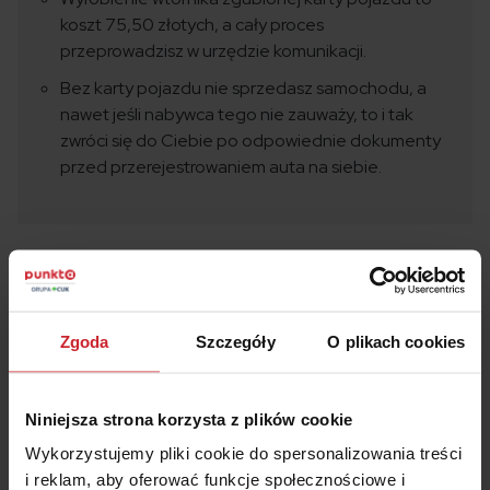
koszt 75,50 złotych, a cały proces
przeprowadzisz w urzędzie komunikacji.
Bez karty pojazdu nie sprzedasz samochodu, a
nawet jeśli nabywca tego nie zauważy, to i tak
zwróci się do Ciebie po odpowiednie dokumenty
przed przerejestrowaniem auta na siebie.
Oszczędź na
OC/AC
– wyceń i kup w 2 minuty
Zgoda
Szczegóły
O plikach cookies
Numer rejestracyjny pojazdu
Niniejsza strona korzysta z plików cookie
Wykorzystujemy pliki cookie do spersonalizowania treści
i reklam, aby oferować funkcje społecznościowe i