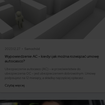
2023.12.27 •
Samochód
Wypowiedzenie AC – kiedy i jak można rozwiązać umowę
autocasco?
Ubezpieczenie autocasco (AC) – w przeciwieństwie do
ubezpieczenia OC – jest ubezpieczeniem dobrowolnym. Umowę
podpisujesz na 12 miesięcy, a składkę najczęściej opłacasz
jednorazowo. Co w przypadku, gdy udało Ci się znaleźć lepszą
Czytaj więcej
ofertę lub zdecydowałeś się sprzedać samochód w trakcie trwania
umowy? Sprawdź, w jakich sytuacjach ubezpieczenie AC wygasa
samo, a kiedy można odstąpić od umowy.