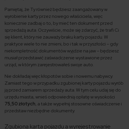
Pamiętaj, że Ty również będziesz zaangażowany w
wyrobienie karty przez nowego właściciela, więc
koniecznie zadbaj o to, by mieć ten dokument przed
sprzedażą auta. Oczywiście, może się zdarzyć, że trafi Ci
się klient, który nie zauważy braku karty pojazdu. W
praktyce wiele to nie zmieni, bo i tak w przyszłości – gdy
niekompletność dokumentów wyjdzie na jaw – będziesz
musiał przedstawić zaświadczenie wystawione przez
urząd, w którym zarejestrowałeś swoje auto.
Nie dokładaj więc kłopotów sobie i nowemu nabywcy.
Zamiast tego w przypadku zgubionej karty pojazdu wyrób
ją przed zamiarem sprzedaży auta. W tym celu udaj się do
urzędu miasta, wnieś odpowiednią opłatę w wysokości
75,50 złotych
, a także wypełnij stosowne oświadczenie i
przedstaw niezbędne dokumenty.
Zgubiona karta pojazdu a wyrejestrowanie