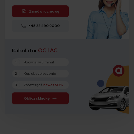
Zamów rozmowę
+48 22 490 9000
Kalkulator
OC i AC
1
Porównaj w 5 minut
2
Kup ubezpieczenie
3
Zaoszczędź
nawet 50%
Oblicz składkę