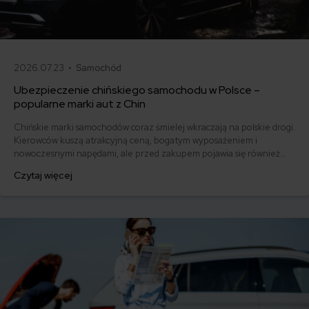
2026.07.23 •
Samochód
Ubezpieczenie chińskiego samochodu w Polsce –
popularne marki aut z Chin
Chińskie marki samochodów coraz śmielej wkraczają na polskie drogi.
Kierowców kuszą atrakcyjną ceną, bogatym wyposażeniem i
nowoczesnymi napędami, ale przed zakupem pojawia się również
pytanie: ile kosztuje ich ubezpieczenie? Sprawdzamy, czy polisy
Czytaj więcej
komunikacyjne dla marek takich jak MG, BYD, Omoda, Jaecoo i BAIC
różnią się od ubezpieczeń dla popularnych aut europejskich,
japońskich i koreańskich.