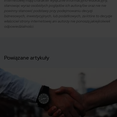
internetowej mają charakter wyłącznie informacyjno-edukacyjny,
stanowiąc wyraz osobistych poglądów ich autora/ów oraz nie nie
powinny stanowić podstawy przy podejmowaniu decyzji
biznesowych, inwestycyjnych, lub podatkowych, za które to decyzje
właściciel strony internetowej ani autorzy nie ponoszą jakiejkolwiek
odpowiedzialności.
Powiązane artykuły