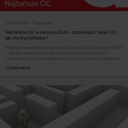
2026.08.06 •
Samochód
Najtańsze OC w sierpniu 2026 – gdzie kupić tanie OC i
jak obniżyć składkę?
Prognozowana średnia cena za OC w sierpniu 2026 r. wynosi 649 zł
– wynika z wewnętrznych danych Punkty. Choć w ostatnich
miesiącach ceny polis ustabilizowały się, różnice pomiędzy stawkami
za ubezpieczenie są ogromne. Jedni płacą zaledwie nieco ponad
Czytaj więcej
500 zł, inni – powyżej 1500 zł. Gdzie znaleźć najtańsze OC w Polsce
i jak obniżyć koszty ubezpieczenia samochodu? Odpowiadamy na
podstawie najnowszych danych z rynku.