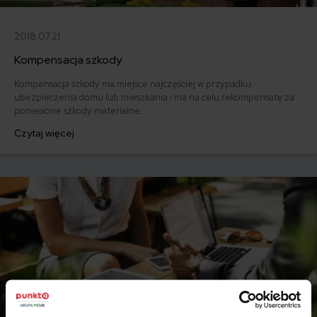
2018.07.21
Kompensacja szkody
Kompensacja szkody ma miejsce najczęściej w przypadku
ubezpieczenia domu lub mieszkania i ma na celu rekompensatę za
poniesione szkody materialne.
Czytaj więcej