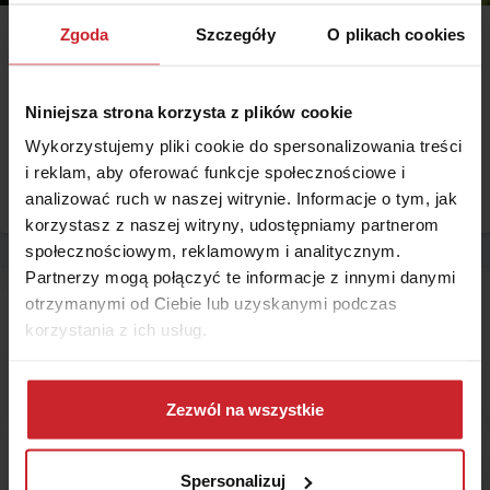
Zgoda
Szczegóły
O plikach cookies
2018.06.19
Ubezpieczenie na cudzy rachunek
Niniejsza strona korzysta z plików cookie
Wbrew pozorom, umowa ubezpieczenia na cudzy rachunek nie ma
nic wspólnego z oszustwem ubezpieczeniowym i jest terminem
Wykorzystujemy pliki cookie do spersonalizowania treści
wywodzącym się wprost z kodeksu cywilnego.
i reklam, aby oferować funkcje społecznościowe i
analizować ruch w naszej witrynie. Informacje o tym, jak
Czytaj więcej
korzystasz z naszej witryny, udostępniamy partnerom
społecznościowym, reklamowym i analitycznym.
Partnerzy mogą połączyć te informacje z innymi danymi
otrzymanymi od Ciebie lub uzyskanymi podczas
korzystania z ich usług.
Dowiedz się więcej na temat tego, kim jesteśmy, jak
można się z nami skontaktować i w jaki sposób
Zezwól na wszystkie
przetwarzamy dane osobowe w ramach
Polityki
prywatności
.
Spersonalizuj