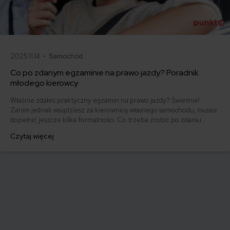
2025.11.14 •
Samochód
Co po zdanym egzaminie na prawo jazdy? Poradnik
młodego kierowcy
Właśnie zdałeś praktyczny egzamin na prawo jazdy? Świetnie!
Zanim jednak wsiądziesz za kierownicą własnego samochodu, musisz
dopełnić jeszcze kilka formalności. Co trzeba zrobić po zdaniu
egzaminu na prawo jazdy? Poznaj praktyczne wskazówki, dzięki
Czytaj więcej
którym szybko załatwisz sprawy urzędowe i będziesz mógł prowadzić
swoje auto.