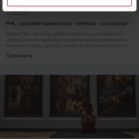
2023.12.27
PML – possible maximum loss – definicja – co oznacza?
Pojęcie PML, czyli z ang. possible maximum loss, jest związane z
ubezpieczeniami majątkowymi. Dosłownie jest to prawdopodobna
maksymalna szkoda, jaka może powstać w ubezpieczonym mieniu
podczas jednego zdarzenia.
Czytaj więcej