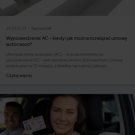
2023.12.27 •
Samochód
Wypowiedzenie AC – kiedy i jak można rozwiązać umowę
autocasco?
Ubezpieczenie autocasco (AC) – w przeciwieństwie do
ubezpieczenia OC – jest ubezpieczeniem dobrowolnym. Umowę
podpisujesz na 12 miesięcy, a składkę najczęściej opłacasz
jednorazowo. Co w przypadku, gdy udało Ci się znaleźć lepszą
Czytaj więcej
ofertę lub zdecydowałeś się sprzedać samochód w trakcie trwania
umowy? Sprawdź, w jakich sytuacjach ubezpieczenie AC wygasa
samo, a kiedy można odstąpić od umowy.