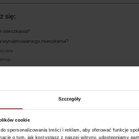
 się:
e mieszkania?
dla wynajmowanego mieszkania?
ciciela
jemcy
mieszkania na wynajem?
i Ci odszkodowania?
Szczegóły
 plików cookie
zenie mieszkania?
do spersonalizowania treści i reklam, aby oferować funkcje sp
lędu na to, czy zamieszkujesz je samodzielnie, czy też oddaje
ormacje o tym, jak korzystasz z naszej witryny, udostępniamy p