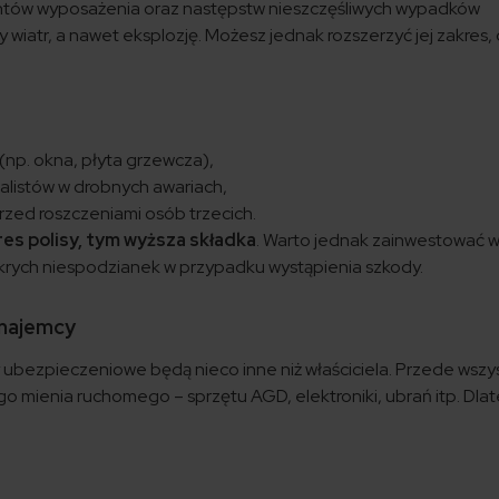
entów wyposażenia oraz następstw nieszczęśliwych wypadków
y wiatr, a nawet eksplozję. Możesz jednak rozszerzyć jej zakres,
(np. okna, płyta grzewcza),
listów w drobnych awariach,
zed roszczeniami osób trzecich.
res polisy, tym wyższa składka
. Warto jednak zainwestować 
ykrych niespodzianek w przypadku wystąpienia szkody.
 najemcy
y ubezpieczeniowe będą nieco inne niż właściciela. Przede wszy
 mienia ruchomego – sprzętu AGD, elektroniki, ubrań itp. Dla