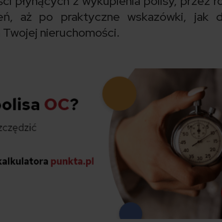
ci płynących z wykupienia polisy, przez r
ń, aż po praktyczne wskazówki, jak d
 Twojej nieruchomości.