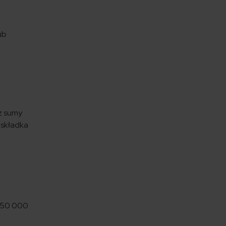
ub
az sumy
 składka
a 50 000