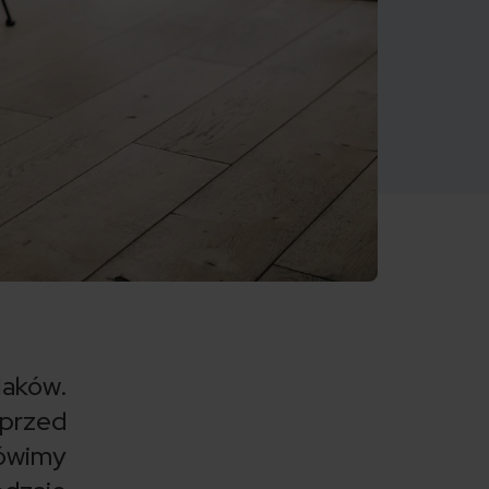
laków.
 przed
mówimy