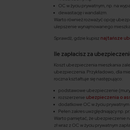
OC w życiu prywatnym, np. na wy
dewastację i wandalizm.
Warto również rozważyć opcję ubezpi
ulepszenie wynajmowanego mieszkan
Sprawdź, gdzie kupisz
najtańsze u
Ile zapłacisz za ubezpiecze
Koszt ubezpieczenia mieszkania zale
ubezpieczenia. Przykładowo, dla mie
roczna kształtuje się następująco:
podstawowe ubezpieczenie (mury, 
rozszerzenie
ubezpieczenia o as
dodatkowe OC w życiu prywatnym i
Pełen zakres uwzględniający np. pr
Warto pamiętać, że ubezpieczenie 
zł wraz z OC w życiu prywatnym zapłac