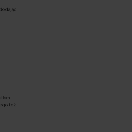
 dodając
w
stkim
tego też