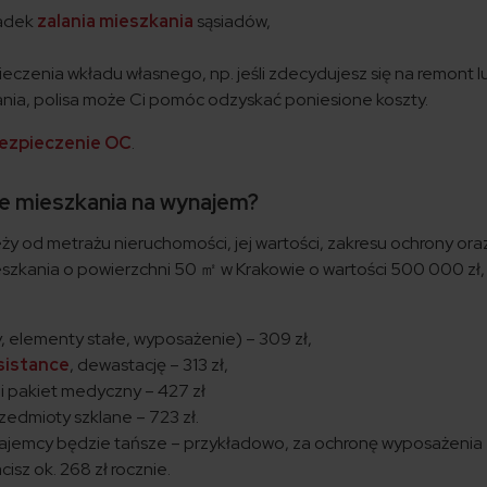
padek
zalania mieszkania
sąsiadów,
eczenia wkładu własnego, np. jeśli zdecydujesz się na remont l
ia, polisa może Ci pomóc odzyskać poniesione koszty.
bezpieczenie OC
.
nie mieszkania na wynajem?
ży od metrażu nieruchomości, jej wartości, zakresu ochrony or
szkania o powierzchni 50 ㎡ w Krakowie o wartości 500 000 zł,
elementy stałe, wyposażenie) – 309 zł,
sistance
, dewastację – 313 zł,
 pakiet medyczny – 427 zł
zedmioty szklane – 723 zł.
najemcy będzie tańsze – przykładowo, za ochronę wyposażeni
isz ok. 268 zł rocznie.