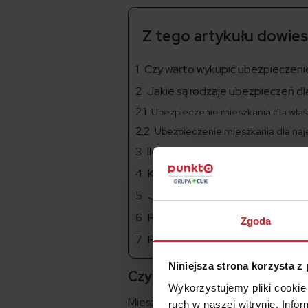
Z tego artykułu dowiesz
Czy warto wykupić ubezpieczeni
Jakie są rodzaje ubezpieczeń 
Ubezpieczenie mieszkania dla właś
Ubezpieczenie mieszkania dla na
Ile zapłacisz za ubezpieczenie 
Kiedy ubezpieczyciel nie wypłac
Jak zgłosić szkodę?
Podsumowanie
Zgoda
Pytania i odpowiedzi
Niniejsza strona korzysta z
Czy warto wykupić ubezpiec
Wykorzystujemy pliki cookie 
Mieszkanie to Twój majątek – bez wzg
ruch w naszej witrynie. Inf