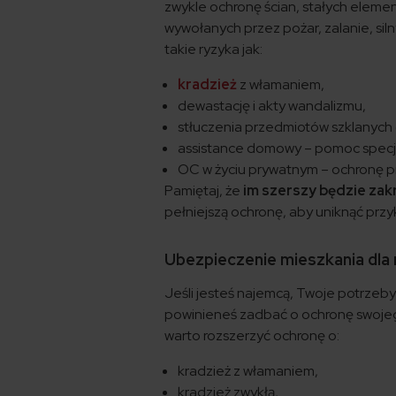
zwykle ochronę ścian, stałych elem
wywołanych przez pożar, zalanie, siln
takie ryzyka jak:
kradzież
z włamaniem,
dewastację i akty wandalizmu,
stłuczenia przedmiotów szklanych 
assistance domowy – pomoc specja
OC w życiu prywatnym – ochronę pr
Pamiętaj, że
im szerszy będzie zak
pełniejszą ochronę, aby uniknąć prz
Ubezpieczenie mieszkania dla
Jeśli jesteś najemcą, Twoje potrzeb
powinieneś zadbać o ochronę swojego
warto rozszerzyć ochronę o:
kradzież z włamaniem,
kradzież zwykłą,