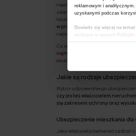
najemców. Pamiętaj jednak, że wyna
reklamowym i analitycznym. 
zalania, pożaru czy włamania, a sko
uzyskanymi podczas korzysta
lokatorów.
Ubezpieczenie mieszkan
w przypadku wystąpienia nieprze
Dowiedz się więcej na temat
naprawę szkód i przywrócenie nieru
osobowe w ramach
Polityki
Co więcej, to również ochrona Twojej
najmu mieszkania
to sposób na ulo
lokatę przed różnymi ryzykami.
Jakie są rodzaje ubezpiecz
Wybór odpowiedniego ubezpieczenia
czy jesteś właścicielem nieruchom
się zakresem ochrony oraz wysoko
Ubezpieczenie mieszkania dla 
Jako właściciel powinieneś zadbać o