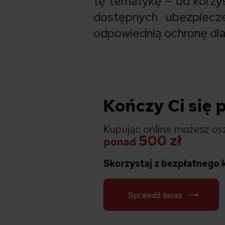
tę tematykę – od korzyś
dostępnych ubezpiecze
odpowiednią ochronę dla