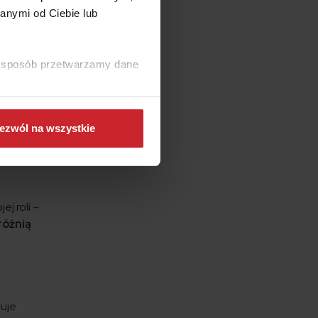
wszy od
anymi od Ciebie lub
ciwych
h strat
bką
ki sposób przetwarzamy dane
wy
zy tę
ezwól na wszystkie
j roli –
różnią
muje