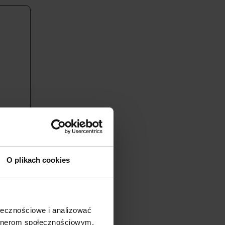
O plikach cookies
ołecznościowe i analizować
sz w ręce
artnerom społecznościowym,