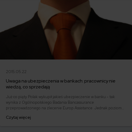
2015.05.22
Uwaga na ubezpieczenia w bankach: pracownicy nie
wiedzą, co sprzedają
Już co piąty Polak wykupił jakieś ubezpieczenie w banku - tak
wynika z Ogólnopolskiego Badania Bancassurance
przeprowadzonego na zlecenie Europ Assistance. Jednak poziom
wiedzy ubezpieczeniowej pracowników banków jest daleki od ideału.
Czytaj więcej
Bankowcy wiedzą, że mają sprzedać polisę - i niewiele poza tym.