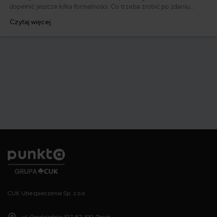
dopełnić jeszcze kilka formalności. Co trzeba zrobić po zdaniu
egzaminu na prawo jazdy? Poznaj praktyczne wskazówki, dzięki
Czytaj więcej
którym szybko załatwisz sprawy urzędowe i będziesz mógł prowadzić
swoje auto.
Punkta
CUK Ubezpieczenia Sp. z o.o.