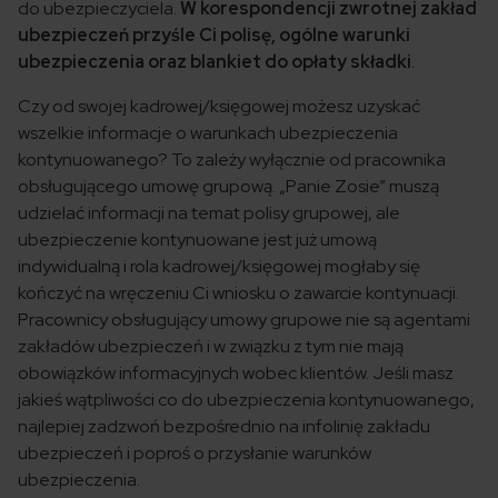
do ubezpieczyciela.
W korespondencji zwrotnej zakład
ubezpieczeń przyśle Ci polisę, ogólne warunki
ubezpieczenia oraz blankiet do opłaty składki
.
Czy od swojej kadrowej/księgowej możesz uzyskać
wszelkie informacje o warunkach ubezpieczenia
kontynuowanego? To zależy wyłącznie od pracownika
obsługującego umowę grupową. „Panie Zosie” muszą
udzielać informacji na temat polisy grupowej, ale
ubezpieczenie kontynuowane jest już umową
indywidualną i rola kadrowej/księgowej mogłaby się
kończyć na wręczeniu Ci wniosku o zawarcie kontynuacji.
Pracownicy obsługujący umowy grupowe nie są agentami
zakładów ubezpieczeń i w związku z tym nie mają
obowiązków informacyjnych wobec klientów. Jeśli masz
jakieś wątpliwości co do ubezpieczenia kontynuowanego,
najlepiej zadzwoń bezpośrednio na infolinię zakładu
ubezpieczeń i poproś o przysłanie warunków
ubezpieczenia.