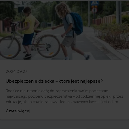
2024.09.27
Ubezpieczenie dziecka – które jest najlepsze?
Rodzice nieustannie dążą do zapewnienia swoim pociechom
najwyższego poziomu bezpieczeństwa – od codziennej opieki, przez
edukację, aż po chwile zabawy. Jedną z ważnych kwestii jest ochrona
finansowa w przypadku nieprzewidzianych zdarzeń, jak wypadki czy
Czytaj więcej
choroby. Właśnie dlatego coraz więcej rodziców decyduje się na
prywatne ubezpieczenie dla dzieci.