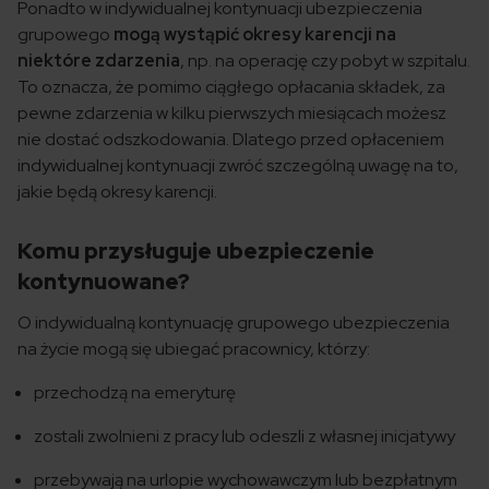
Ponadto w indywidualnej kontynuacji ubezpieczenia
grupowego
mogą wystąpić okresy karencji na
niektóre zdarzenia
, np. na operację czy pobyt w szpitalu.
To oznacza, że pomimo ciągłego opłacania składek, za
pewne zdarzenia w kilku pierwszych miesiącach możesz
nie dostać odszkodowania. Dlatego przed opłaceniem
indywidualnej kontynuacji zwróć szczególną uwagę na to,
jakie będą okresy karencji.
Komu przysługuje ubezpieczenie
kontynuowane?
O indywidualną kontynuację grupowego ubezpieczenia
na życie mogą się ubiegać pracownicy, którzy:
przechodzą na emeryturę
zostali zwolnieni z pracy lub odeszli z własnej inicjatywy
przebywają na urlopie wychowawczym lub bezpłatnym