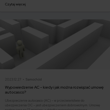
za ubezpieczenie są ogromne. Jedni płacą zaledwie nieco ponad
Czytaj więcej
500 zł, inni – powyżej 1500 zł. Gdzie znaleźć najtańsze OC w Polsce
i jak obniżyć koszty ubezpieczenia samochodu? Odpowiadamy na
podstawie najnowszych danych z rynku.
2023.12.27 •
Samochód
Wypowiedzenie AC – kiedy i jak można rozwiązać umowę
autocasco?
Ubezpieczenie autocasco (AC) – w przeciwieństwie do
ubezpieczenia OC – jest ubezpieczeniem dobrowolnym. Umowę
podpisujesz na 12 miesięcy, a składkę najczęściej opłacasz