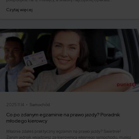
jednorazowo. Co w przypadku, gdy udało Ci się znaleźć lepszą
Czytaj więcej
ofertę lub zdecydowałeś się sprzedać samochód w trakcie trwania
umowy? Sprawdź, w jakich sytuacjach ubezpieczenie AC wygasa
samo, a kiedy można odstąpić od umowy.
2025.11.14 •
Samochód
Co po zdanym egzaminie na prawo jazdy? Poradnik
młodego kierowcy
Właśnie zdałeś praktyczny egzamin na prawo jazdy? Świetnie!
Zanim jednak wsiądziesz za kierownicą własnego samochodu, musisz