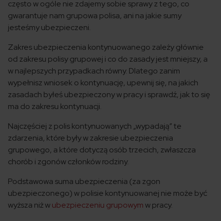
często w ogóle nie zdajemy sobie sprawy z tego, co
gwarantuje nam grupowa polisa, ani na jakie sumy
jesteśmy ubezpieczeni.
Zakres ubezpieczenia kontynuowanego zależy głównie
od zakresu polisy grupowej i co do zasady jest mniejszy, a
w najlepszych przypadkach równy. Dlatego zanim
wypełnisz wniosek o kontynuację, upewnij się, na jakich
zasadach byłeś ubezpieczony w pracy i sprawdź, jak to się
ma do zakresu kontynuacji.
Najczęściej z polis kontynuowanych „wypadają” te
zdarzenia, które były w zakresie ubezpieczenia
grupowego, a które dotyczą osób trzecich, zwłaszcza
chorób i zgonów członków rodziny.
Podstawowa suma ubezpieczenia (za zgon
ubezpieczonego) w polisie kontynuowanej nie może być
wyższa niż w
ubezpieczeniu grupowym
w pracy.