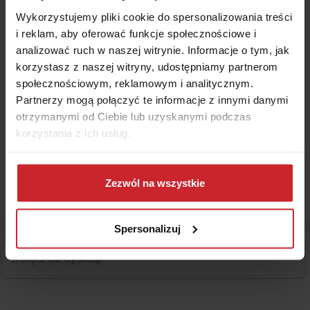
kontynuację.
Wykorzystujemy pliki cookie do spersonalizowania treści
Pracownik księgowości lub działu kadr w Twoim
i reklam, aby oferować funkcje społecznościowe i
zakładzie pracy, czyli popularna „pani Zosia”
analizować ruch w naszej witrynie. Informacje o tym, jak
pomoże Ci wypełnić wniosek o indywidualną
korzystasz z naszej witryny, udostępniamy partnerom
kontynuację grupowej umowy ubezpieczenia na
społecznościowym, reklamowym i analitycznym.
życie.
Partnerzy mogą połączyć te informacje z innymi danymi
otrzymanymi od Ciebie lub uzyskanymi podczas
korzystania z ich usług.
Dowiedz się więcej na temat tego, kim jesteśmy, jak
można się z nami skontaktować i w jaki sposób
Zezwól na wszystkie
przetwarzamy dane osobowe w ramach
Polityki
prywatności
.
Spersonalizuj