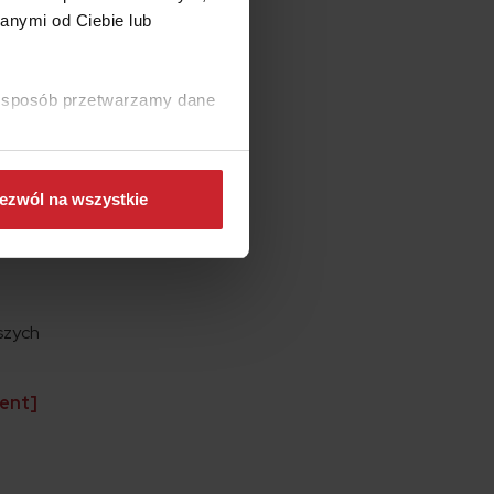
anymi od Ciebie lub
ki sposób przetwarzamy dane
śpi przez
koholu
ezwól na wszystkie
 tym
.
jszych
ment]