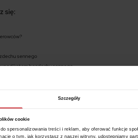
 się:
ierowców?
ezdechu sennego
ów pod kątem bezdechu sennego
Szczegóły
czasie całego cyklu nocnego snu występują powtarzające się p
u. Ich bezpośrednią przyczyną jest opadanie mięśniówki gardz
się tak m. in. w przypadku otyłości, przerostu języka czy osłabie
 plików cookie
óca sen, a w konsekwencji może znacznie obniżać poziom energii
do spersonalizowania treści i reklam, aby oferować funkcje sp
e wywoływać rozdrażnienie, przyczyniać się do depresji i stop
ormacje o tym, jak korzystasz z naszej witryny, udostępniamy p