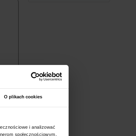
O plikach cookies
rzerwy w
ieli, co
nia
 i
ołecznościowe i analizować
niowo
artnerom społecznościowym,