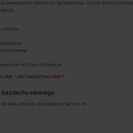
as zaniepokoić i skłonić do sprawdzenia, czy nie dotyczy nas p
wiedzi:
ć oddech;
 zmęczenie;
oncentrowany;
oniecznie idź z tym do lekarza.
i udar – jak rozpoznać udar?
o bezdechu sennego
 wielu chorób i dolegliwości. Są to m. in.