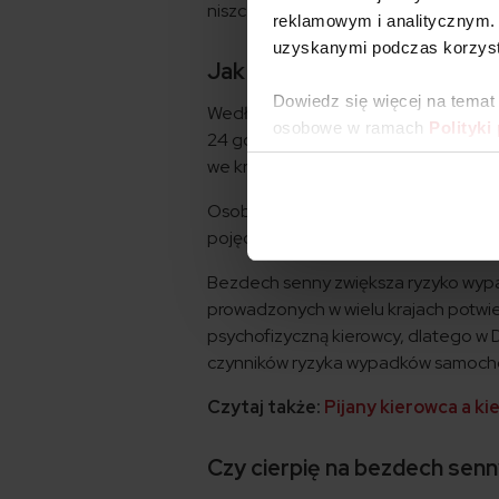
niszczyć zdrowie.
reklamowym i analitycznym. 
uzyskanymi podczas korzysta
Jak bezdech senny wpływa 
Dowiedz się więcej na temat
Według badań, brak snu może wpływać
osobowe w ramach
Polityki
24 godziny, osłabienie jego funkcj
we krwi równym 1 promilowi.
Osoba z bezdechem może w czasie ki
pojęcia. Wówczas nie pamięta pewnyc
Bezdech senny zwiększa ryzyko wypad
prowadzonych w wielu krajach potwi
psychofizyczną kierowcy, dlatego w D
czynników ryzyka wypadków samoc
Czytaj także:
Pijany kierowca a k
Czy cierpię na bezdech sen