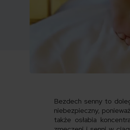
Bezdech senny to dolegl
niebezpieczny, ponieważ
także osłabia koncentr
zmęczeni i senni w cią