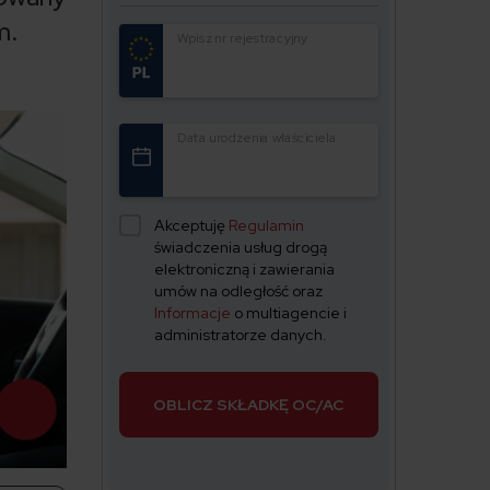
m.
Wpisz nr rejestracyjny
Data urodzenia właściciela
Akceptuję
Regulamin
świadczenia usług drogą
elektroniczną i zawierania
umów na odległość oraz
Informacje
o multiagencie i
administratorze danych.
OBLICZ SKŁADKĘ OC/AC