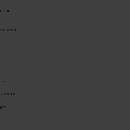
 udar.
0
 bezdech
ę
ie.
powania
wem