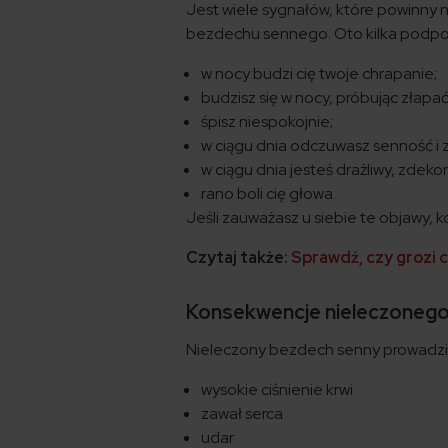
Jest wiele sygnałów, które powinny n
bezdechu sennego. Oto kilka podpo
w nocy budzi cię twoje chrapanie;
budzisz się w nocy, próbując złapa
śpisz niespokojnie;
w ciągu dnia odczuwasz senność i
w ciągu dnia jesteś drażliwy, zdek
rano boli cię głowa.
Jeśli zauważasz u siebie te objawy, k
Czytaj także:
Sprawdź, czy grozi c
Konsekwencje nieleczoneg
Nieleczony bezdech senny prowadzi do
wysokie ciśnienie krwi
zawał serca
udar