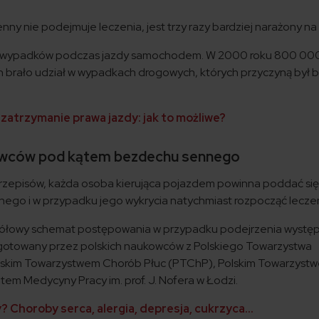
nny nie podejmuje leczenia, jest trzy razy bardziej narażony na
ną wypadków podczas jazdy samochodem. W 2000 roku 800 00
 brało udział w wypadkach drogowych, których przyczyną był
 zatrzymanie prawa jazdy: jak to możliwe?
owców pod kątem bezdechu sennego
przepisów, każda osoba kierująca pojazdem powinna poddać si
go i w przypadku jego wykrycia natychmiast rozpocząć leczen
egółowy schemat postępowania w przypadku podejrzenia wystę
gotowany przez polskich naukowców z Polskiego Towarzystwa
lskim Towarzystwem Chorób Płuc (PTChP), Polskim Towarzyst
em Medycyny Pracy im. prof. J. Nofera w Łodzi.
y? Choroby serca, alergia, depresja, cukrzyca…