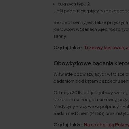
cukrzyca typu 2.
Jeśli pacjent cierpiący na bezdech se
Bezdech senny jest także przyczy
kierowców w Stanach Zjednoczonych
senny.
Czytaj także:
Trzeźwy kierowca, a
Obowiązkowe badania kier
W świetle obowiązujących w Polsce 
badaniom pod kątem bezdechu senne
Od maja 2018 jest już gotowy szcz
bezdechu sennego u kierowcy, przy
Medycyny Pracy we współpracy z Po
Badań nad Snem (PTBS) oraz Instytut
Czytaj także:
Na co chorują Polac