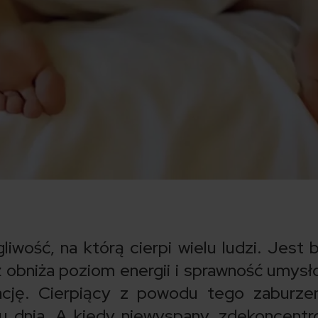
iwość, na którą cierpi wielu ludzi. Jest 
 obniża poziom energii i sprawność umysł
ację. Cierpiący z powodu tego zaburze
gu dnia. A kiedy niewyspany, zdekoncent