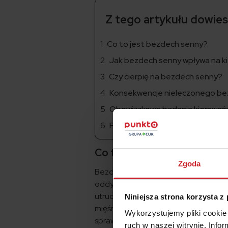
Z tego artykułu dowiesz
Co to jest bezdech senny?
Jak bezdech senny wpływa na k
Czy cierpię na bezdech senny?
Konsekwencje nieleczonego b
Obowiązkowe badania kierowc
Podsumowanie
Co to jest bezdech senny?
Zgoda
Bezdech senny polega na tym, że w 
oddychaniu, zwane epizodami bezdech
utrudnia dopływ tlenu do płuc. Dzieje 
Niniejsza strona korzysta z
mięśni gardzieli. Bezdech senny zakł
Wykorzystujemy pliki cookie 
sprawność psychofizyczną. Może takż
ruch w naszej witrynie. Inf