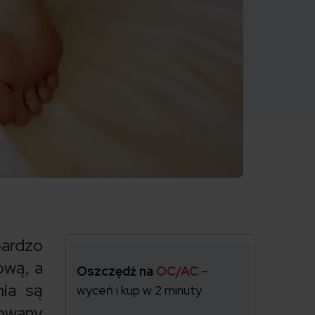
bardzo
ową, a
Oszczędź na
OC/AC
–
nia są
wyceń i kup w 2 minuty
rowany