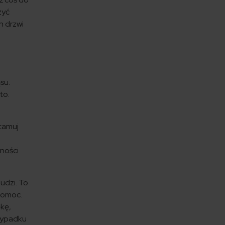
zyć
h drzwi
su.
to.
atamuj
nności
ludzi. To
 pomoc.
kę,
 wypadku