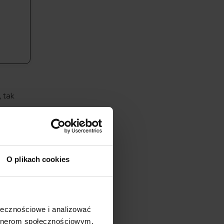
 tak
roków, a
O plikach cookies
ołecznościowe i analizować
 okazać,
artnerom społecznościowym,