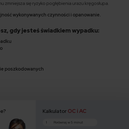
emu zmniejsza się ryzyko pogłębienia urazu kręgosłupa.
ejność wykonywanych czynności i opanowanie.
sz, gdy jesteś świadkiem wypadku:
padku
wo
ycie poszkodowanych
ie?
Kalkulator
OC i AC
1
Porównaj w 5 minut