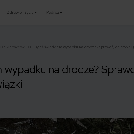
Zdrowie i życie
Podróż
Dla kierowców
Byłeś świadkiem wypadku na drodze? Sprawdź, co zrobić i 
 wypadku na drodze? Sprawdź
iązki