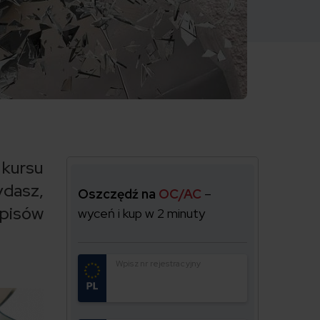
 kursu
ydasz,
Oszczędź na
OC/AC
–
episów
wyceń i kup w 2 minuty
Wpisz nr rejestracyjny