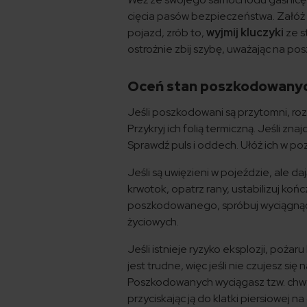
cięcia pasów bezpieczeństwa. Załóż
pojazd, zrób to,
wyjmij kluczyki
ze st
ostrożnie zbij szybę, uważając na p
Oceń stan poszkodowanych
Jeśli poszkodowani są przytomni, roz
Przykryj ich folią termiczną. Jeśli zn
Sprawdź puls i oddech. Ułóż ich w po
Jeśli są uwięzieni w pojeździe, ale d
krwotok, opatrz rany, ustabilizuj koń
poszkodowanego, spróbuj wyciągnąć g
życiowych.
Jeśli istnieje ryzyko eksplozji, poża
jest trudne, więc jeśli nie czujesz si
Poszkodowanych wyciągasz tzw. chw
przyciskając ją do klatki piersiowej