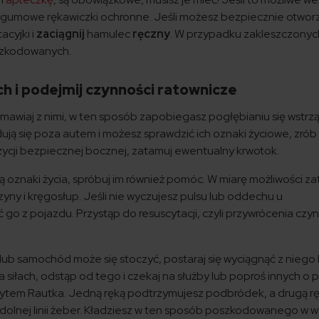
 gumowe rękawiczki ochronne. Jeśli możesz bezpiecznie otwor
acyjki i
zaciągnij
hamulec
ręczny
. W przypadku zakleszczonyc
oszkodowanych.
 i podejmij czynności ratownicze
mawiaj z nimi, w ten sposób zapobiegasz pogłębianiu się wstrzą
ajdują się poza autem i możesz sprawdzić ich oznaki życiowe, zrób 
zycji bezpiecznej bocznej, zatamuj ewentualny krwotok.
ają oznaki życia, spróbuj im również pomóc. W miarę możliwości z
czyny i kręgosłup. Jeśli nie wyczujesz pulsu lub oddechu u
o z pojazdu. Przystąp do resuscytacji, czyli przywrócenia czy
ru lub samochód może się stoczyć, postaraj się wyciągnąć z niego 
ę na siłach, odstąp od tego i czekaj na służby lub poproś innych o
ytem Rautka. Jedną ręką podtrzymujesz podbródek, a drugą rę
 na dolnej linii żeber. Kładziesz w ten sposób poszkodowanego w