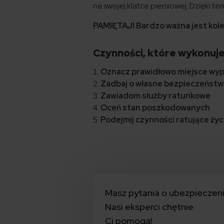
na swojej klatce piersiowej. Dzięki t
PAMIĘTAJ! Bardzo ważna jest kol
Czynności, które wykonuje
Oznacz prawidłowo miejsce wy
Zadbaj o własne bezpieczeńst
Zawiadom służby ratunkowe
Oceń stan poszkodowanych
Podejmij czynności ratujące ż
Masz pytania o ubezpieczen
Nasi eksperci chętnie
Ci pomogą!