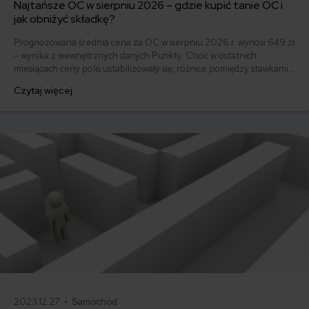
Najtańsze OC w sierpniu 2026 – gdzie kupić tanie OC i
jak obniżyć składkę?
Prognozowana średnia cena za OC w sierpniu 2026 r. wynosi 649 zł
– wynika z wewnętrznych danych Punkty. Choć w ostatnich
miesiącach ceny polis ustabilizowały się, różnice pomiędzy stawkami
za ubezpieczenie są ogromne. Jedni płacą zaledwie nieco ponad
Czytaj więcej
500 zł, inni – powyżej 1500 zł. Gdzie znaleźć najtańsze OC w Polsce
i jak obniżyć koszty ubezpieczenia samochodu? Odpowiadamy na
podstawie najnowszych danych z rynku.
2023.12.27 •
Samochód