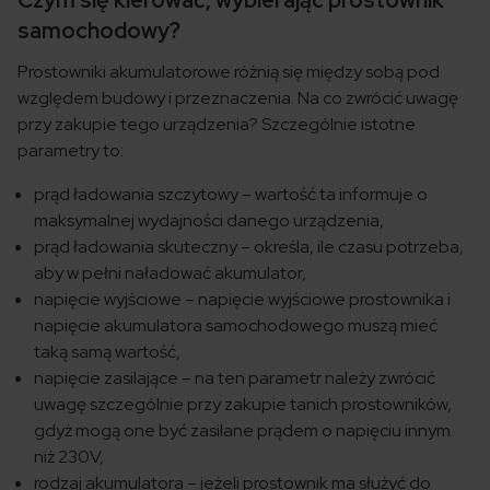
Czym się kierować, wybierając prostownik
samochodowy?
Prostowniki akumulatorowe różnią się między sobą pod
względem budowy i przeznaczenia. Na co zwrócić uwagę
przy zakupie tego urządzenia? Szczególnie istotne
parametry to:
prąd ładowania szczytowy – wartość ta informuje o
maksymalnej wydajności danego urządzenia,
prąd ładowania skuteczny – określa, ile czasu potrzeba,
aby w pełni naładować akumulator,
napięcie wyjściowe – napięcie wyjściowe prostownika i
napięcie akumulatora samochodowego muszą mieć
taką samą wartość,
napięcie zasilające – na ten parametr należy zwrócić
uwagę szczególnie przy zakupie tanich prostowników,
gdyż mogą one być zasilane prądem o napięciu innym
niż 230V,
rodzaj akumulatora – jeżeli prostownik ma służyć do