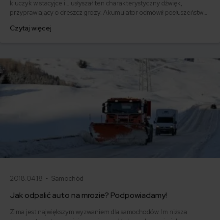
kluczyk w stacyjce i… usłyszał ten charakterystyczny dźwięk,
przyprawiający o dreszcz grozy. Akumulator odmówił posłuszeństwa i
zamiast komfortowo i punktualnie dojechać do pracy, musisz w
Czytaj więcej
pośpiechu i nerwach wzywać taksówkę. Ale jest jeszcze jedno
wyjście – odpalić pojazd „na kable”. Jak podłączyć kable
rozruchowe?
2018.04.18 •
Samochód
Jak odpalić auto na mrozie? Podpowiadamy!
Zima jest największym wyzwaniem dla samochodów. Im niższa