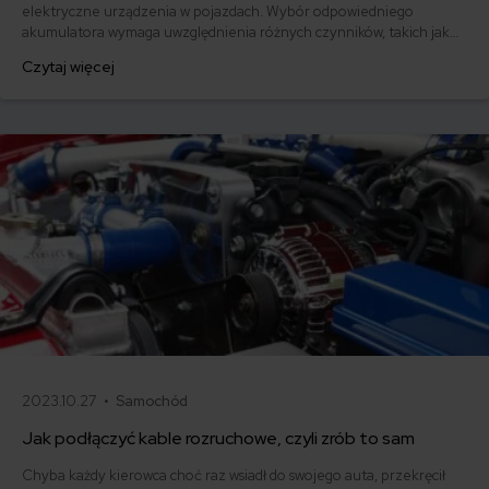
elektryczne urządzenia w pojazdach. Wybór odpowiedniego
akumulatora wymaga uwzględnienia różnych czynników, takich jak
pojemność, prąd rozruchowy czy rodzaj. W tym artykule
Czytaj więcej
przedstawimy rodzaje akumulatorów samochodowych, istotne
informacje na ich temat oraz porady dotyczące wyboru i konserwacji.
2023.10.27 •
Samochód
Jak podłączyć kable rozruchowe, czyli zrób to sam
Chyba każdy kierowca choć raz wsiadł do swojego auta, przekręcił