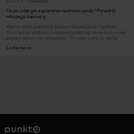
2025.11.14 •
Samochód
Co po zdanym egzaminie na prawo jazdy? Poradnik
młodego kierowcy
Właśnie zdałeś praktyczny egzamin na prawo jazdy? Świetnie!
Zanim jednak wsiądziesz za kierownicą własnego samochodu, musisz
dopełnić jeszcze kilka formalności. Co trzeba zrobić po zdaniu
egzaminu na prawo jazdy? Poznaj praktyczne wskazówki, dzięki
Czytaj więcej
którym szybko załatwisz sprawy urzędowe i będziesz mógł prowadzić
swoje auto.