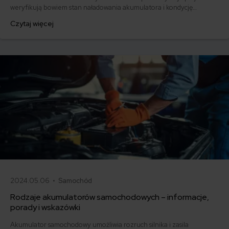
weryfikują bowiem stan naładowania akumulatora i kondycję
elektryki w aucie. Aby uniknąć przykrych niespodzianek podczas
Czytaj więcej
zimowych poranków, gdy po przekręceniu kluczyka w stacyjce
jedyne co słyszymy to absolutna cisza - warto sprawdzić akumulator
w samochodzie. Jak to zrobić? Podpowiadamy.
2024.05.06 •
Samochód
Rodzaje akumulatorów samochodowych – informacje,
porady i wskazówki
Akumulator samochodowy umożliwia rozruch silnika i zasila