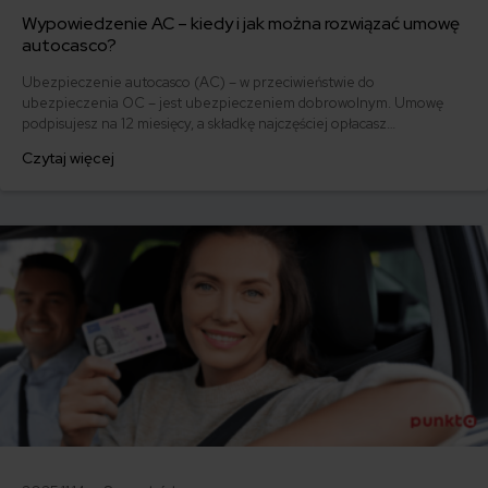
Wypowiedzenie AC – kiedy i jak można rozwiązać umowę
autocasco?
Ubezpieczenie autocasco (AC) – w przeciwieństwie do
ubezpieczenia OC – jest ubezpieczeniem dobrowolnym. Umowę
podpisujesz na 12 miesięcy, a składkę najczęściej opłacasz
jednorazowo. Co w przypadku, gdy udało Ci się znaleźć lepszą
Czytaj więcej
ofertę lub zdecydowałeś się sprzedać samochód w trakcie trwania
umowy? Sprawdź, w jakich sytuacjach ubezpieczenie AC wygasa
samo, a kiedy można odstąpić od umowy.