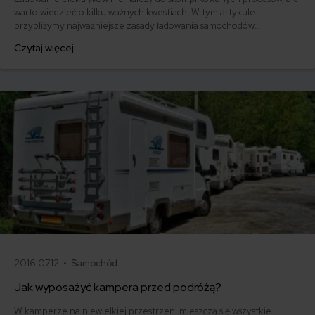
warto wiedzieć o kilku ważnych kwestiach. W tym artykule
przybliżymy najważniejsze zasady ładowania samochodów
elektrycznych i poruszymy temat żywotności akumulatorów.
Czytaj więcej
Sprawdź, czego potrzebujesz, aby optymalnie naładować
akumulatory auta bez szkodzenia im?
2016.07.12 •
Samochód
Jak wyposażyć kampera przed podróżą?
W kamperze na niewielkiej przestrzeni mieszczą się wszystkie