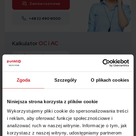
Zamów rozmowę
+48 22 490 9000
Kalkulator
OC i AC
1
Porównaj w 5 minut
2
Kup ubezpieczenie
3
Zaoszczędź
nawet 50%
Zgoda
Szczegóły
O plikach cookies
Oblicz składkę
Niniejsza strona korzysta z plików cookie
Wykorzystujemy pliki cookie do spersonalizowania treści
i reklam, aby oferować funkcje społecznościowe i
analizować ruch w naszej witrynie. Informacje o tym, jak
korzystasz z naszej witryny, udostępniamy partnerom