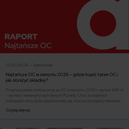
2026.08.06 •
Samochód
Najtańsze OC w sierpniu 2026 – gdzie kupić tanie OC i
jak obniżyć składkę?
Prognozowana średnia cena za OC w sierpniu 2026 r. wynosi 649 zł
– wynika z wewnętrznych danych Punkty. Choć w ostatnich
miesiącach ceny polis ustabilizowały się, różnice pomiędzy stawkami
za ubezpieczenie są ogromne. Jedni płacą zaledwie nieco ponad
Czytaj więcej
500 zł, inni – powyżej 1500 zł. Gdzie znaleźć najtańsze OC w Polsce
i jak obniżyć koszty ubezpieczenia samochodu? Odpowiadamy na
podstawie najnowszych danych z rynku.