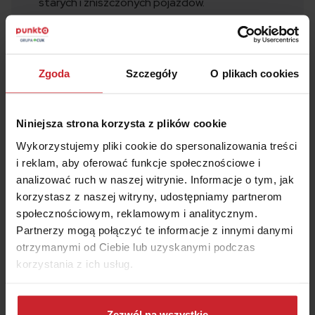
starych i zniszczonych pojazdów.
Zgoda
Szczegóły
O plikach cookies
Oszczędź na
OC/AC
– wyceń i kup w 2 minuty
Niniejsza strona korzysta z plików cookie
Wykorzystujemy pliki cookie do spersonalizowania treści
Numer rejestracyjny pojazdu
i reklam, aby oferować funkcje społecznościowe i
analizować ruch w naszej witrynie. Informacje o tym, jak
korzystasz z naszej witryny, udostępniamy partnerom
społecznościowym, reklamowym i analitycznym.
Data urodzenia właściciela pojazdu
Partnerzy mogą połączyć te informacje z innymi danymi
otrzymanymi od Ciebie lub uzyskanymi podczas
korzystania z ich usług.
Akceptuję
Regulamin
świadczenia usług drogą
elektroniczną i zawierania umów na odległość oraz
Dowiedz się więcej na temat tego, kim jesteśmy, jak
Informacje
o multiagencie i administratorze danych.
można się z nami skontaktować i w jaki sposób
Zezwól na wszystkie