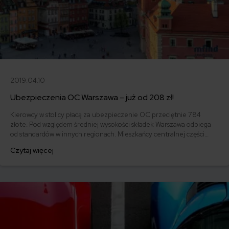
2019.04.10
Ubezpieczenia OC Warszawa – już od 208 zł!
Kierowcy w stolicy płacą za ubezpieczenie OC przeciętnie 784
złote. Pod względem średniej wysokości składek Warszawa odbiega
od standardów w innych regionach. Mieszkańcy centralnej części
Polski wciąż mają jednak szansę na znalezienie polisy poniżej 400
Czytaj więcej
złotych. W 2020 r. najtańsze OC w Warszawie wykupił 48-letni
właściciel Fiata 126p z 1989 roku i zapłacił za nie jedynie 208 zł.