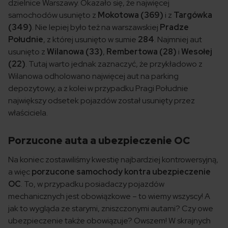
dzielnice Warszawy. Okazało się, że najwięcej
samochodów usunięto z
Mokotowa (369)
i z
Targówka
(349)
. Nie lepiej było też na warszawskiej
Pradze
Południe
, z której usunięto w sumie
284
. Najmniej aut
usunięto z
Wilanowa (33)
,
Rembertowa (28)
i
Wesołej
(22)
. Tutaj warto jednak zaznaczyć, że przykładowo z
Wilanowa odholowano najwięcej aut na parking
depozytowy, a z kolei w przypadku Pragi Południe
największy odsetek pojazdów został usunięty przez
właściciela.
Porzucone auta a ubezpieczenie OC
Na koniec zostawiliśmy kwestię najbardziej kontrowersyjną,
a więc
porzucone samochody kontra ubezpieczenie
OC
. To, w przypadku posiadaczy pojazdów
mechanicznych jest obowiązkowe – to wiemy wszyscy! A
jak to wygląda ze starymi, zniszczonymi autami? Czy owe
ubezpieczenie także obowiązuje? Owszem! W skrajnych