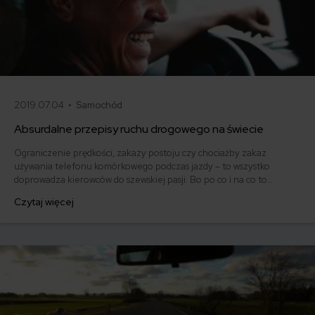
2019.07.04 •
Samochód
Absurdalne przepisy ruchu drogowego na świecie
Ograniczenie prędkości, zakazy postoju czy chociażby zakaz
używania telefonu komórkowego podczas jazdy – to wszystko
doprowadza kierowców do szewskiej pasji. Bo po co i na co to
wszystko? Głosem ludu tylko po to, by uprzykrzyć życie
Czytaj więcej
zmotoryzowanym. Trzeba nam jednak wiedzieć, że jeśli przepisy
ruchu drogowego w Polsce potrafią nas zirytować, w innych krajach
mielibyśmy trudność z zaakceptowaniem rzeczywistości.