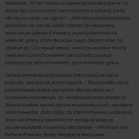
właścicielu.
W tym miejscu pojawia się jednak pytanie: co
dzieje się z porzuconym samochodem w sytuacji, kiedy
nikt się po niego nie zgłosi? –
Jeśli mimo przeprowadzonej
procedury nie uda się ustalić i dotrzeć do właściciela,
wówczas po upływie 6 miesięcy pojazd przechodzi na
własność gminy, która decyduje o jego dalszym losie, np.
utylizuje go.
Co najważniejsze, wówczas wszelkie koszty
związane z przechowaniem samochodu czy jego
późniejszym zezłomowaniem, ponosi właśnie gmina.
Od wspomnianej wyżej zasady dotyczącej usunięcia
pojazdu, jest jednak jeden wyjątek:
– W przypadku, kiedy
pojazd stwarza realne zagrożenie dla mieszkańców i
środowiska naturalnego, np. niezabezpieczony dostęp do
zbiornika paliwa, wyciek płynów eksploatacyjnych, wystające
ostre krawędzie, zbite szyby czy zdemontowane podzespoły,
wówczas strażnicy bezzwłocznie wydają dyspozycję
usunięcia pojazdu na parking depozytowy
– informuje nas
Referat Prasowy Straży Miejskiej w Warszawie.