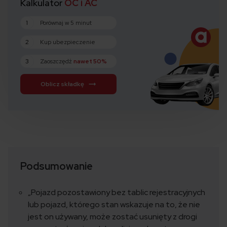
Kalkulator
OC i AC
1
Porównaj w 5 minut
2
Kup ubezpieczenie
3
Zaoszczędź
nawet 50%
Oblicz składkę
Podsumowanie
„Pojazd pozostawiony bez tablic rejestracyjnych
lub pojazd, którego stan wskazuje na to, że nie
jest on używany, może zostać usunięty z drogi