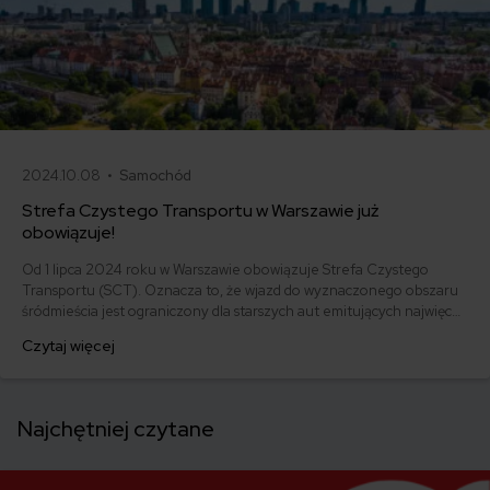
2024.10.08 •
Samochód
Strefa Czystego Transportu w Warszawie już
obowiązuje!
Od 1 lipca 2024 roku w Warszawie obowiązuje Strefa Czystego
Transportu (SCT). Oznacza to, że wjazd do wyznaczonego obszaru
śródmieścia jest ograniczony dla starszych aut emitujących najwięcej
spalin. Celem jest poprawa jakości powietrza w stolicy i walka ze
Czytaj więcej
smogiem. Szacuje się, że dzięki strefie emisja szkodliwych substancji
zmniejszy się w przyszłości o ponad 20%.
Najchętniej czytane