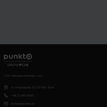
Punkta
CUK Ubezpieczenia Sp. z o.o.
ul. Grudziądzka 107, 87-100, Toruń
+48 22 490 9000
kontakt@punkta.pl