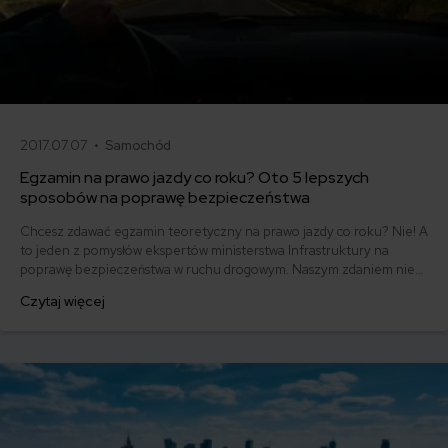
2017.07.07 •
Samochód
Egzamin na prawo jazdy co roku? Oto 5 lepszych
sposobów na poprawę bezpieczeństwa
Chcesz zdawać egzamin teoretyczny na prawo jazdy co roku? Nie! A
to jeden z pomysłów ekspertów ministerstwa Infrastruktury na
poprawę bezpieczeństwa w ruchu drogowym. Naszym zdaniem nie
tędy droga. Dlatego prezentujemy listę pięciu sposobów na to, by
Czytaj więcej
bezpieczeństwo faktycznie uległo poprawie.