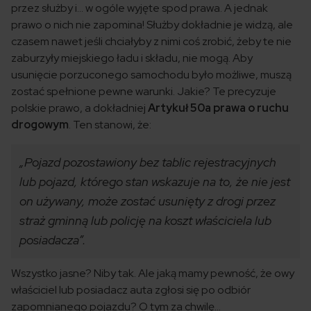
przez służby i… w ogóle wyjęte spod prawa. A jednak
prawo o nich nie zapomina! Służby dokładnie je widzą, ale
czasem nawet jeśli chciałyby z nimi coś zrobić, żeby te nie
zaburzyły miejskiego ładu i składu, nie mogą. Aby
usunięcie porzuconego samochodu było możliwe, muszą
zostać spełnione pewne warunki. Jakie? Te precyzuje
polskie prawo, a dokładniej
Artykuł 50a prawa o ruchu
drogowym
. Ten stanowi, że:
„Pojazd pozostawiony bez tablic rejestracyjnych
lub pojazd, którego stan wskazuje na to, że nie jest
on używany, może zostać usunięty z drogi przez
straż gminną lub policję na koszt właściciela lub
posiadacza”.
Wszystko jasne? Niby tak. Ale jaką mamy pewność, że owy
właściciel lub posiadacz auta zgłosi się po odbiór
zapomnianego pojazdu? O tym za chwilę…