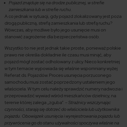
Pojazd znajduje się na drodze publicznej, w strefie
zamieszkania lub w strefie ruchu.
A co jednak w sytuacji, gdy pojazd zlokalizowany jest poza
drogą publiczną, strefą zamieszkania lub strefą ruchu?
Wówczas, aby możliwe było jego usunięcie musi on
stanowić zagrożenie dla bezpieczeństwa osób.
Wszystko to nie jest jednak takie proste, ponieważ polskie
prawo nie określa dokładnie ile czasu musi minąć, aby
pojazd mógł zostać odholowany z ulicy. Nieco konkretniej
w tym temacie wypowiada się właśnie wspomniany wyżej
Referat ds. Pojazdów. Proces usunięcia porzuconego
samochodu musi zostać poprzedzony ustaleniem jego
właściciela. W tym celu należy sprawdzić numery nadwozia i
przeprowadzić wywiad wśród mieszkańców dzielnicy, na
terenie której zalega „zguba”. –
Strażnicy wszczynając
czynności, starają się dotrzeć do właściciela lub użytkownika
pojazdu. Obowiązek usunięcia i wyrejestrowania pojazdu lub
przywrócenia go do stanu używalności spoczywa właśnie na