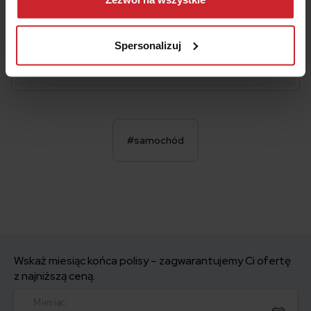
przetwarzamy dane osobowe w ramach
Polityki
OBLICZ SKŁADKĘ OC/AC
prywatności
.
Spersonalizuj
#samochód
Wskaż miesiąc końca polisy – zagwarantujemy Ci ofertę
z najniższą ceną.
Miesiąc