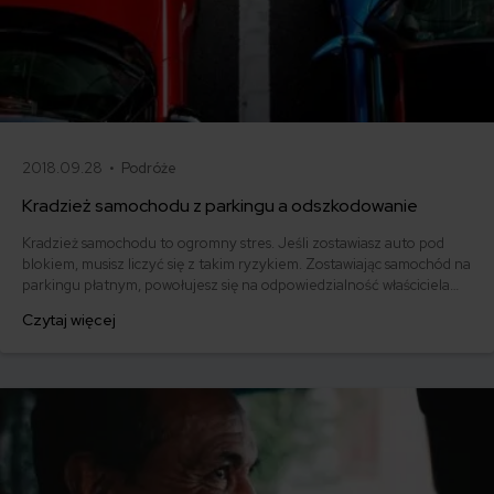
2018.09.28 •
Podróże
Kradzież samochodu z parkingu a odszkodowanie
Kradzież samochodu to ogromny stres. Jeśli zostawiasz auto pod
blokiem, musisz liczyć się z takim ryzykiem. Zostawiając samochód na
parkingu płatnym, powołujesz się na odpowiedzialność właściciela
parkingu i liczysz na wypłatę odszkodowania. To jednak nie jest takie
Czytaj więcej
oczywiste! Twoje prawo do odszkodowania za kradzież samochodu z
parkingu zależeć będzie od tego, czy był to parking strzeżony czy
parking niestrzeżony.