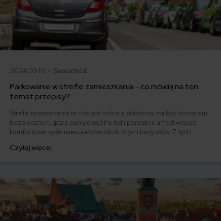
2024.09.10 •
Samochód
Parkowanie w strefie zamieszkania – co mówią na ten
temat przepisy?
Strefa zamieszkania to miejsce, które z założenia ma być obszarem
bezpiecznym, gdzie panuje ogólny ład i porządek umożliwiające
komfortowe życie mieszkańców okolicznych budynków. Z tych
względów obowiązują tam określone przepisy. Sprawdź, czy
Czytaj więcej
parkowanie w strefie zamieszkania jest dozwolone.