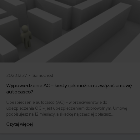
2023.12.27 •
Samochód
Wypowiedzenie AC – kiedy i jak można rozwiązać umowę
autocasco?
Ubezpieczenie autocasco (AC) – w przeciwieństwie do
ubezpieczenia OC – jest ubezpieczeniem dobrowolnym. Umowę
podpisujesz na 12 miesięcy, a składkę najczęściej opłacasz
jednorazowo. Co w przypadku, gdy udało Ci się znaleźć lepszą
Czytaj więcej
ofertę lub zdecydowałeś się sprzedać samochód w trakcie trwania
umowy? Sprawdź, w jakich sytuacjach ubezpieczenie AC wygasa
samo, a kiedy można odstąpić od umowy.