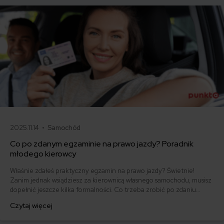
2025.11.14 •
Samochód
Co po zdanym egzaminie na prawo jazdy? Poradnik
młodego kierowcy
Właśnie zdałeś praktyczny egzamin na prawo jazdy? Świetnie!
Zanim jednak wsiądziesz za kierownicą własnego samochodu, musisz
dopełnić jeszcze kilka formalności. Co trzeba zrobić po zdaniu
egzaminu na prawo jazdy? Poznaj praktyczne wskazówki, dzięki
Czytaj więcej
którym szybko załatwisz sprawy urzędowe i będziesz mógł prowadzić
swoje auto.