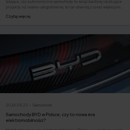
latające, czy autonomiczne samochody to wciąż bardziej raczkujące
projekty niż realne udogodnienia, to car-sharing z coraz większymi
sukcesami podbija, także polski rynek. Również z perspektywy
Czytaj więcej
ubezpieczycieli, którzy zaczynają oferować tę usługę w miejsce
samochodu zastępczego. Czy to jest na pewno dobry pomysł?
2024.09.23 •
Samochód
Samochody BYD w Polsce, czy to nowa era
elektromobilności?