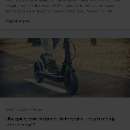
Nadchodzi nowa era elektromobilności w Polsce, a w centrum uwagi
znajduje się chiński koncern BYD – wiodący na świecie producent
samochodów elektrycznych oraz hybryd typu Plug-in. Po kilku
miesiącach oczekiwania, BYD oficjalnie wkracza na polski rynek,
Czytaj więcej
oferując kierowcom atrakcyjne modele samochodów elektrycznych
w przystępnych cenach.
2024.08.26 •
Rower
Ubezpieczenie hulajnogi elektrycznej – czy trzeba ją
ubezpieczyć?