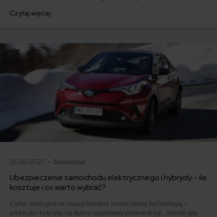
elektryczne. Unia Europejska rozpoczęła właśnie negocjacje w
Czytaj więcej
sprawie nowych standardów w sprawie emisji dwutlenku węgla.
2026.07.27 •
Samochód
Ubezpieczenie samochodu elektrycznego i hybrydy – ile
kosztuje i co warto wybrać?
Ciche, ekologiczne i naszpikowane nowoczesną technologią –
elektryki i hybrydy na dobre opanowały polskie drogi. Jednak gdy