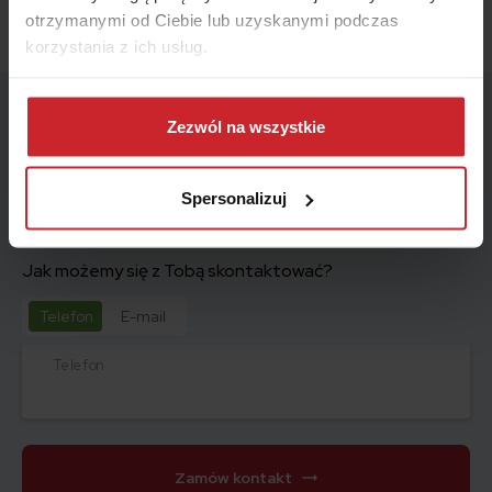
otrzymanymi od Ciebie lub uzyskanymi podczas
korzystania z ich usług.
Dowiedz się więcej na temat tego, kim jesteśmy, jak
Wskaż miesiąc końca polisy – zagwarantujemy Ci ofertę
można się z nami skontaktować i w jaki sposób
Zezwól na wszystkie
z najniższą ceną.
przetwarzamy dane osobowe w ramach
Polityki
prywatności
.
Miesiąc
Spersonalizuj
Jak możemy się z Tobą skontaktować?
Telefon
E-mail
Telefon
Zamów kontakt