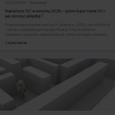
2026.08.06 •
Samochód
Najtańsze OC w sierpniu 2026 – gdzie kupić tanie OC i
jak obniżyć składkę?
Prognozowana średnia cena za OC w sierpniu 2026 r. wynosi 649 zł
– wynika z wewnętrznych danych Punkty. Choć w ostatnich
miesiącach ceny polis ustabilizowały się, różnice pomiędzy stawkami
za ubezpieczenie są ogromne. Jedni płacą zaledwie nieco ponad
Czytaj więcej
500 zł, inni – powyżej 1500 zł. Gdzie znaleźć najtańsze OC w Polsce
i jak obniżyć koszty ubezpieczenia samochodu? Odpowiadamy na
podstawie najnowszych danych z rynku.