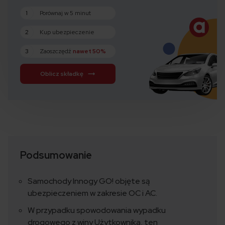
1
Porównaj w 5 minut
2
Kup ubezpieczenie
3
Zaoszczędź
nawet 50%
Oblicz składkę
Podsumowanie
Samochody Innogy GO! objęte są
ubezpieczeniem w zakresie OC i AC.
W przypadku spowodowania wypadku
drogowego z winy Użytkownika, ten