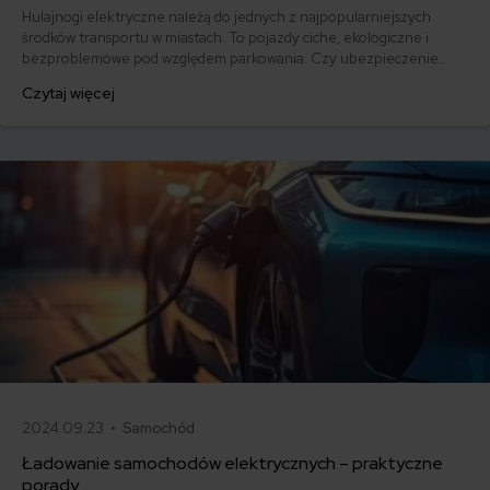
Hulajnogi elektryczne należą do jednych z najpopularniejszych
środków transportu w miastach. To pojazdy ciche, ekologiczne i
bezproblemowe pod względem parkowania. Czy ubezpieczenie
hulajnogi elektrycznej jest obowiązkowe? Sprawdź, ile zapłacisz za
Czytaj więcej
ubezpieczenie obejmujące zarówno kradzież e-hulajnogi, jak i
ochronę na wypadek wyrządzenia szkód innym uczestnikom ruchu
drogowego.
2024.09.23 •
Samochód
Ładowanie samochodów elektrycznych – praktyczne
porady