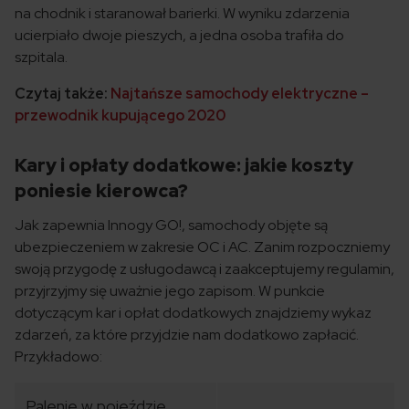
na chodnik i staranował barierki. W wyniku zdarzenia
ucierpiało dwoje pieszych, a jedna osoba trafiła do
szpitala.
Czytaj także:
Najtańsze samochody elektryczne –
przewodnik kupującego 2020
Kary i opłaty dodatkowe: jakie koszty
poniesie kierowca?
Jak zapewnia Innogy GO!, samochody objęte są
ubezpieczeniem w zakresie OC i AC. Zanim rozpoczniemy
swoją przygodę z usługodawcą i zaakceptujemy regulamin,
przyjrzyjmy się uważnie jego zapisom. W punkcie
dotyczącym kar i opłat dodatkowych znajdziemy wykaz
zdarzeń, za które przyjdzie nam dodatkowo zapłacić.
Przykładowo:
Palenie w pojeździe