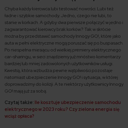
Chyba każdy kierowca lubi testować nowości. Lubi też
ładne i szybkie samochody. Jedno, czego nie lubi, to
stanie w korkach. A gdyby dwa pierwsze połączyć w jedno i
zagwarantować kierowcy brak korków? Tak w skrócie
można by przedstawić samochody Innogy GO!, które jako
auta w pełni elektryczne mogą poruszać się po buspasach.
Po niespełna miesiącu od wielkiej premiery elektrycznego
car-sharingu, w sieci znajdziemy już mnóstwo komentarzy
bardziej lub mniej zadowolonych użytkowników usługi.
Kwestią, która wzbudza pewne wątpliwości pozostaje
natomiast ubezpieczenie Innogy GO! i sytuacja, w której
doprowadzimy do kolizji. A te niektórzy użytkownicy Innogy
GO! mają już za sobą.
Czytaj także:
Ile kosztuje ubezpieczenie samochodu
elektrycznego w 2023 roku? Czy zielona energia się
wciąż opłaca?