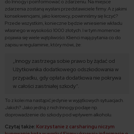
do Innogy i poinformować o zdarzeniu. Na miejsce
zdarzenia zostaną wysłani przedstawiciele firmy. A z jakimi
konsekwencjami, jako kierowcy, powinniśmy się liczyć?
Przede wszystkim, konieczne będzie wniesienie wkładu
własnego w wysokości 1000 złotych. I w tym momencie
pojawia się wiele wątpliwości. Klienci mają pytania co do
zapisu w regulaminie, który mówi, że:
„Innogy zastrzega sobie prawo by żądać od
Użytkownika dodatkowego odszkodowania w
przypadku, gdy opłata dodatkowa nie pokrywa
w całości zaistniałej szkody”.
To z kolei ma nastąpić jedynie w wyjątkowych sytuacjach.
Jakich? Jako jedną z nich Innogy podaje np.
doprowadzenie do szkody pod wpływem alkoholu.
Czytaj także:
Korzystanie z carsharingu niczym
kupowanie kota w worku! Firmy ukrywają informacje o