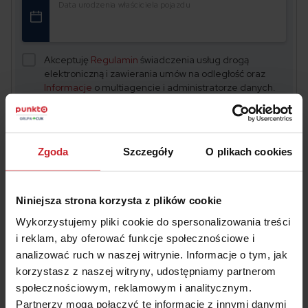
Data urodzenia właściciela pojazdu
Akceptuję
Regulamin
świadczenia usług drogą
elektroniczną i zawierania umów na odległość oraz
Informacje
o multiagencie i administratorze danych.
OBLICZ SKŁADKĘ OC/AC
Zgoda
Szczegóły
O plikach cookies
Niniejsza strona korzysta z plików cookie
Wykorzystujemy pliki cookie do spersonalizowania treści
i reklam, aby oferować funkcje społecznościowe i
Piotr Jarzynka
analizować ruch w naszej witrynie. Informacje o tym, jak
korzystasz z naszej witryny, udostępniamy partnerom
Ekspert ds. ubezpieczeń
społecznościowym, reklamowym i analitycznym.
Partnerzy mogą połączyć te informacje z innymi danymi