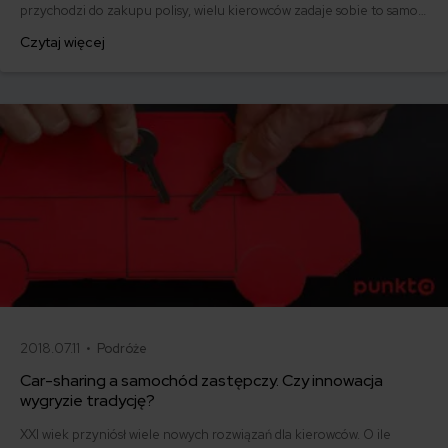
przychodzi do zakupu polisy, wielu kierowców zadaje sobie to samo
pytanie: czy ubezpieczenie „zielonego” samochodu musi być
Czytaj więcej
droższe niż tradycyjnego benzyniaka? Sprawdziliśmy, ile kosztuje OC
i AC dla aut z napędem alternatywnym i na jakie zapisy w umowie
warto zwrócić szczególną uwagę.
2018.07.11 •
Podróże
Car-sharing a samochód zastępczy. Czy innowacja
wygryzie tradycję?
XXI wiek przyniósł wiele nowych rozwiązań dla kierowców. O ile