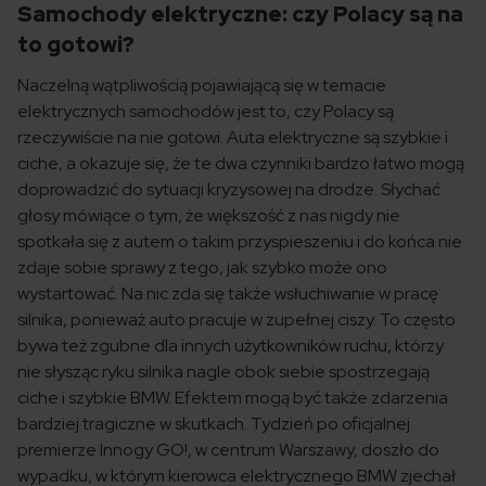
Samochody elektryczne: czy Polacy są na
to gotowi?
Naczelną wątpliwością pojawiającą się w temacie
elektrycznych samochodów jest to, czy Polacy są
rzeczywiście na nie gotowi. Auta elektryczne są szybkie i
ciche, a okazuje się, że te dwa czynniki bardzo łatwo mogą
doprowadzić do sytuacji kryzysowej na drodze. Słychać
głosy mówiące o tym, że większość z nas nigdy nie
spotkała się z autem o takim przyspieszeniu i do końca nie
zdaje sobie sprawy z tego, jak szybko może ono
wystartować. Na nic zda się także wsłuchiwanie w pracę
silnika, ponieważ auto pracuje w zupełnej ciszy. To często
bywa też zgubne dla innych użytkowników ruchu, którzy
nie słysząc ryku silnika nagle obok siebie spostrzegają
ciche i szybkie BMW. Efektem mogą być także zdarzenia
bardziej tragiczne w skutkach. Tydzień po oficjalnej
premierze Innogy GO!, w centrum Warszawy, doszło do
wypadku, w którym kierowca elektrycznego BMW zjechał