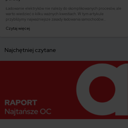
Ładowanie elektryków nie należy do skomplikowanych procesów, ale
warto wiedzieć o kilku ważnych kwestiach. W tym artykule
przybliżymy najważniejsze zasady ładowania samochodów
elektrycznych i poruszymy temat żywotności akumulatorów.
Czytaj więcej
Sprawdź, czego potrzebujesz, aby optymalnie naładować
akumulatory auta bez szkodzenia im?
Najchętniej czytane