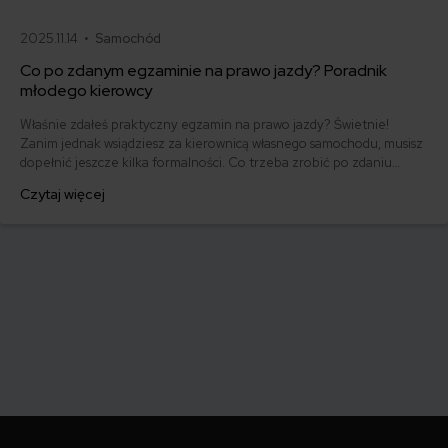
2025.11.14 •
Samochód
Co po zdanym egzaminie na prawo jazdy? Poradnik
młodego kierowcy
Właśnie zdałeś praktyczny egzamin na prawo jazdy? Świetnie!
Zanim jednak wsiądziesz za kierownicą własnego samochodu, musisz
dopełnić jeszcze kilka formalności. Co trzeba zrobić po zdaniu
egzaminu na prawo jazdy? Poznaj praktyczne wskazówki, dzięki
Czytaj więcej
którym szybko załatwisz sprawy urzędowe i będziesz mógł prowadzić
swoje auto.