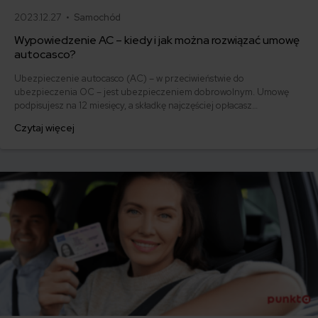
2023.12.27 •
Samochód
Wypowiedzenie AC – kiedy i jak można rozwiązać umowę
autocasco?
Ubezpieczenie autocasco (AC) – w przeciwieństwie do
ubezpieczenia OC – jest ubezpieczeniem dobrowolnym. Umowę
podpisujesz na 12 miesięcy, a składkę najczęściej opłacasz
jednorazowo. Co w przypadku, gdy udało Ci się znaleźć lepszą
Czytaj więcej
ofertę lub zdecydowałeś się sprzedać samochód w trakcie trwania
umowy? Sprawdź, w jakich sytuacjach ubezpieczenie AC wygasa
samo, a kiedy można odstąpić od umowy.