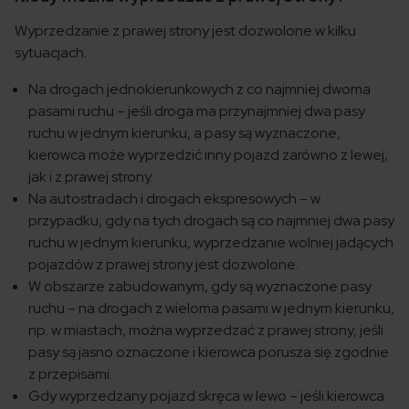
Wyprzedzanie z prawej strony jest dozwolone w kilku
sytuacjach.
Na drogach jednokierunkowych z co najmniej dwoma
pasami ruchu – jeśli droga ma przynajmniej dwa pasy
ruchu w jednym kierunku, a pasy są wyznaczone,
kierowca może wyprzedzić inny pojazd zarówno z lewej,
jak i z prawej strony.
Na autostradach i drogach ekspresowych – w
przypadku, gdy na tych drogach są co najmniej dwa pasy
ruchu w jednym kierunku, wyprzedzanie wolniej jadących
pojazdów z prawej strony jest dozwolone.
W obszarze zabudowanym, gdy są wyznaczone pasy
ruchu – na drogach z wieloma pasami w jednym kierunku,
np. w miastach, można wyprzedzać z prawej strony, jeśli
pasy są jasno oznaczone i kierowca porusza się zgodnie
z przepisami.
Gdy wyprzedzany pojazd skręca w lewo – jeśli kierowca