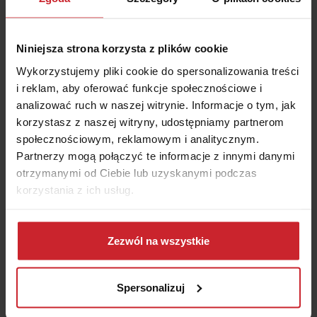
Akceptuję
Regulamin
świadczenia usług drogą
Niniejsza strona korzysta z plików cookie
elektroniczną i zawierania umów na odległość oraz
Informacje
o multiagencie i administratorze danych.
Wykorzystujemy pliki cookie do spersonalizowania treści
i reklam, aby oferować funkcje społecznościowe i
analizować ruch w naszej witrynie. Informacje o tym, jak
OBLICZ SKŁADKĘ OC/AC
korzystasz z naszej witryny, udostępniamy partnerom
społecznościowym, reklamowym i analitycznym.
Partnerzy mogą połączyć te informacje z innymi danymi
otrzymanymi od Ciebie lub uzyskanymi podczas
korzystania z ich usług.
#autostrady i drogi
#prawo jazdy
Dowiedz się więcej na temat tego, kim jesteśmy, jak
można się z nami skontaktować i w jaki sposób
Zezwól na wszystkie
przetwarzamy dane osobowe w ramach
Polityki
prywatności
.
Spersonalizuj