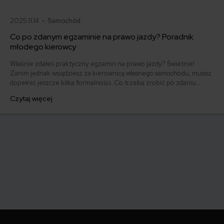
2025.11.14 •
Samochód
Co po zdanym egzaminie na prawo jazdy? Poradnik
młodego kierowcy
Właśnie zdałeś praktyczny egzamin na prawo jazdy? Świetnie!
Zanim jednak wsiądziesz za kierownicą własnego samochodu, musisz
dopełnić jeszcze kilka formalności. Co trzeba zrobić po zdaniu
egzaminu na prawo jazdy? Poznaj praktyczne wskazówki, dzięki
Czytaj więcej
którym szybko załatwisz sprawy urzędowe i będziesz mógł prowadzić
swoje auto.