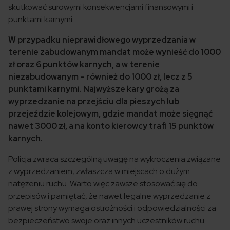
skutkować surowymi konsekwencjami finansowymi i
punktami karnymi.
W przypadku nieprawidłowego wyprzedzania w
terenie zabudowanym mandat może wynieść do 1000
zł oraz 6 punktów karnych, a w terenie
niezabudowanym – również do 1000 zł, lecz z 5
punktami karnymi. Najwyższe kary grożą za
wyprzedzanie na przejściu dla pieszych lub
przejeździe kolejowym, gdzie mandat może sięgnąć
nawet 3000 zł, a na konto kierowcy trafi 15 punktów
karnych.
Policja zwraca szczególną uwagę na wykroczenia związane
z wyprzedzaniem, zwłaszcza w miejscach o dużym
natężeniu ruchu. Warto więc zawsze stosować się do
przepisów i pamiętać, że nawet legalne wyprzedzanie z
prawej strony wymaga ostrożności i odpowiedzialności za
bezpieczeństwo swoje oraz innych uczestników ruchu.