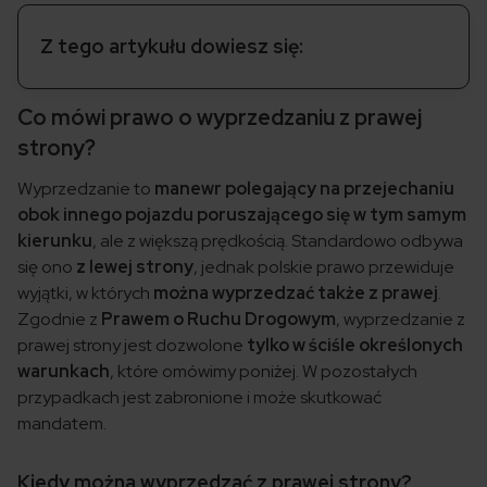
Z tego artykułu dowiesz się:
Co mówi prawo o wyprzedzaniu z prawej
strony?
Wyprzedzanie to
manewr polegający na przejechaniu
obok innego pojazdu poruszającego się w tym samym
kierunku
, ale z większą prędkością. Standardowo odbywa
się ono
z lewej strony
, jednak polskie prawo przewiduje
wyjątki, w których
można wyprzedzać także z prawej
.
Zgodnie z
Prawem o Ruchu Drogowym
, wyprzedzanie z
prawej strony jest dozwolone
tylko w ściśle określonych
warunkach
, które omówimy poniżej. W pozostałych
przypadkach jest zabronione i może skutkować
mandatem.
Kiedy można wyprzedzać z prawej strony?