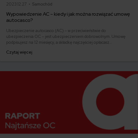
2023.12.27 •
Samochód
Wypowiedzenie AC – kiedy i jak można rozwiązać umowę
autocasco?
Ubezpieczenie autocasco (AC) – w przeciwieństwie do
ubezpieczenia OC – jest ubezpieczeniem dobrowolnym. Umowę
podpisujesz na 12 miesięcy, a składkę najczęściej opłacasz
jednorazowo. Co w przypadku, gdy udało Ci się znaleźć lepszą
Czytaj więcej
ofertę lub zdecydowałeś się sprzedać samochód w trakcie trwania
umowy? Sprawdź, w jakich sytuacjach ubezpieczenie AC wygasa
samo, a kiedy można odstąpić od umowy.