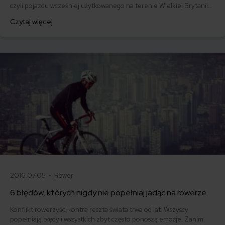
czyli pojazdu wcześniej użytkowanego na terenie Wielkiej Brytanii?
Okazuje się, że brexit zmienił kilka ważnych punktów w
Czytaj więcej
formalnościach związanych z rejestracją pojazdu. Zamierzasz
sprowadzić i zarejestrować anglika? Dowiedz się wcześniej, co należy
zrobić, aby legalnie nim jeździć.
2016.07.05 •
Rower
6 błędów, których nigdy nie popełniaj jadąc na rowerze
Konflikt rowerzyści kontra reszta świata trwa od lat. Wszyscy
popełniają błędy i wszystkich zbyt często ponoszą emocje. Zanim