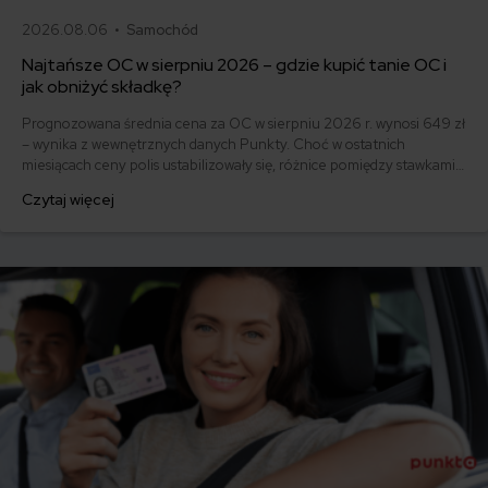
2026.08.06 •
Samochód
Najtańsze OC w sierpniu 2026 – gdzie kupić tanie OC i
jak obniżyć składkę?
Prognozowana średnia cena za OC w sierpniu 2026 r. wynosi 649 zł
– wynika z wewnętrznych danych Punkty. Choć w ostatnich
miesiącach ceny polis ustabilizowały się, różnice pomiędzy stawkami
za ubezpieczenie są ogromne. Jedni płacą zaledwie nieco ponad
Czytaj więcej
500 zł, inni – powyżej 1500 zł. Gdzie znaleźć najtańsze OC w Polsce
i jak obniżyć koszty ubezpieczenia samochodu? Odpowiadamy na
podstawie najnowszych danych z rynku.