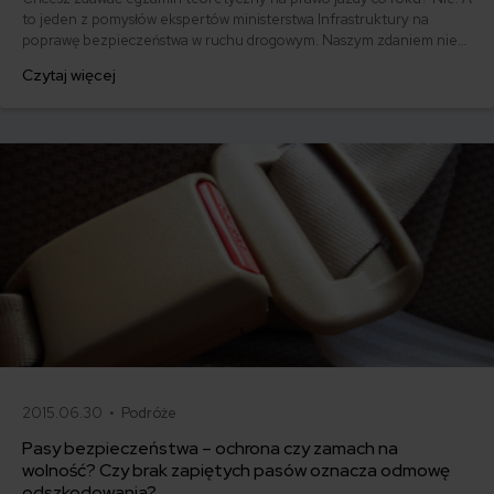
to jeden z pomysłów ekspertów ministerstwa Infrastruktury na
poprawę bezpieczeństwa w ruchu drogowym. Naszym zdaniem nie
tędy droga. Dlatego prezentujemy listę pięciu sposobów na to, by
Czytaj więcej
bezpieczeństwo faktycznie uległo poprawie.
2015.06.30 •
Podróże
Pasy bezpieczeństwa – ochrona czy zamach na
wolność? Czy brak zapiętych pasów oznacza odmowę
odszkodowania?