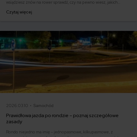
wsiądziesz znów na rower sprawdź, czy na pewno wiesz, jakich
błędów nie popełniać i jak poruszać się po drogach, byś był
Czytaj więcej
bezpieczny.
2026.03.10 •
Samochód
Prawidłowa jazda po rondzie – poznaj szczegółowe
zasady
Rondo niejedno ma imię – jednopasmowe, kilkupasmowe, z