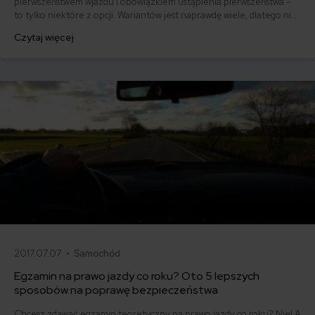
pierwszeństwem wjazdu i obowiązkiem ustąpienia pierwszeństwa –
to tylko niektóre z opcji. Wariantów jest naprawdę wiele, dlatego nie
dziwi fakt, że część kierowców gubi się w obowiązujących regułach.
Czytaj więcej
Kto ma pierwszeństwo na rondzie i jakie zasady tam obowiązują?
Wyjaśniamy, jak bezpiecznie jeździć po rondzie.
2017.07.07 •
Samochód
Egzamin na prawo jazdy co roku? Oto 5 lepszych
sposobów na poprawę bezpieczeństwa
Chcesz zdawać egzamin teoretyczny na prawo jazdy co roku? Nie! A