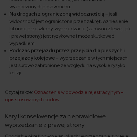
wyznaczonych pasów ruchu.
Na drogach z ograniczoną widocznością
– jeśli
widoczność jest ograniczona przez zakręt, wzniesienie
lub inne przeszkody, wyprzedzanie (zarówno z lewej, jak
i prawej strony) jest ryzykowne i może skutkować
wypadkiem.
Podczas przejazdu przez przejścia dla pieszych i
przejazdy kolejowe
– wyprzedzanie w tych miejscach
jest surowo zabronione ze względu na wysokie ryzyko
kolizji.
Czytaj także:
Oznaczenia w dowodzie rejestracyjnym –
opis stosowanych kodów
Kary i konsekwencje za nieprawidłowe
wyprzedzanie z prawej strony
Chociaż w określonych warunkach wyprzedzanie z prawej