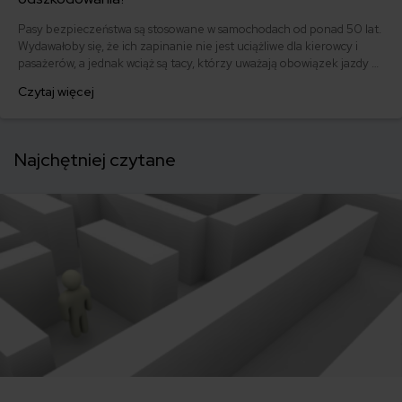
Pasy bezpieczeństwa są stosowane w samochodach od ponad 50 lat.
Wydawałoby się, że ich zapinanie nie jest uciążliwe dla kierowcy i
pasażerów, a jednak wciąż są tacy, którzy uważają obowiązek jazdy w
pasach za nadmierne ograniczenie wolności. A jak do niezapiętych
Czytaj więcej
pasów podchodzą ubezpieczyciele?
Najchętniej czytane