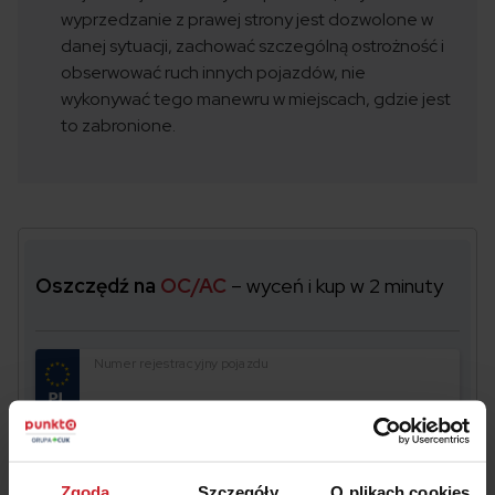
wyprzedzanie z prawej strony jest dozwolone w
danej sytuacji, zachować szczególną ostrożność i
obserwować ruch innych pojazdów, nie
wykonywać tego manewru w miejscach, gdzie jest
to zabronione.
Oszczędź na
OC/AC
– wyceń i kup w 2 minuty
Numer rejestracyjny pojazdu
Data urodzenia właściciela pojazdu
Zgoda
Szczegóły
O plikach cookies