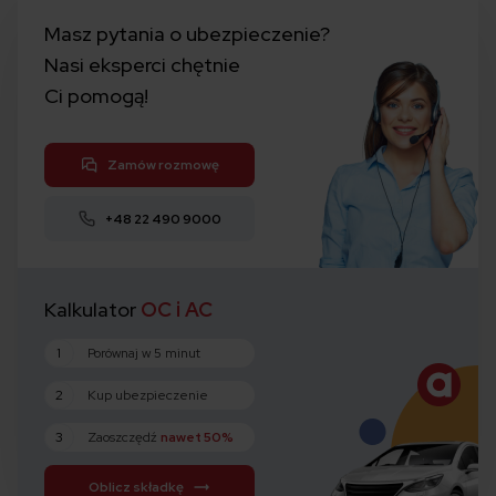
Masz pytania o ubezpieczenie?
Nasi eksperci chętnie
Ci pomogą!
Zamów rozmowę
+48 22 490 9000
Kalkulator
OC i AC
1
Porównaj w 5 minut
2
Kup ubezpieczenie
3
Zaoszczędź
nawet 50%
Oblicz składkę