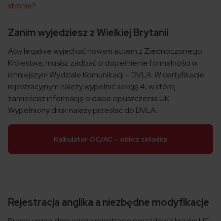
stronie?
Zanim wyjedziesz z Wielkiej Brytanii
Aby legalnie wyjechać nowym autem z Zjednoczonego
Królestwa, musisz zadbać o dopełnienie formalności w
ichniejszym Wydziale Komunikacji – DVLA. W certyfikacie
rejestracyjnym należy wypełnić sekcję 4, w której
zamieścisz informację o dacie opuszczenia UK.
Wypełniony druk należy przesłać do DVLA.
Kalkulator OC/AC – oblicz składkę
Rejestracja anglika a niezbędne modyfikacje
Prawo unijne dopuszcza rejestrację pojazdów z krajów UE