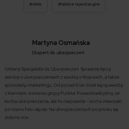
#silnik
#tablice rejestracyjne
Martyna Osmańska
Ekspert ds. ubezpieczeń
Główny Specjalista ds. Ubezpieczeń. Sprawnie łączy
wiedzę o ubezpieczeniach z wiedzą o finansach, a także
sprzedaży i marketingu. Od ponad 6 lat dzieli się tą wiedzą
z klientami, w imieniu grupy Punkta. Powiedzielibyśmy, że
kocha ubezpieczenia, ale to nieprawda – kocha zwierzaki,
po równo foki i alpaki. Na ubezpieczeniach po prostu się
dobrze zna.