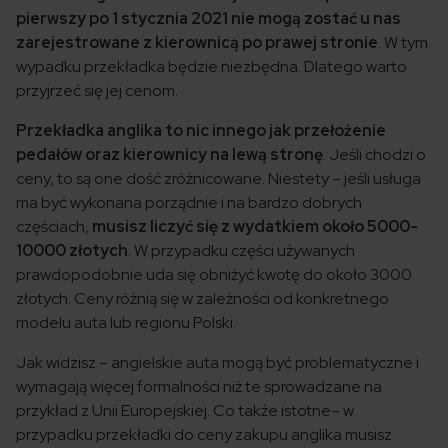
pierwszy po 1 stycznia 2021 nie mogą zostać u nas
zarejestrowane z kierownicą po prawej stronie
. W tym
wypadku przekładka będzie niezbędna. Dlatego warto
przyjrzeć się jej cenom.
Przekładka anglika to nic innego jak przełożenie
pedałów oraz kierownicy na lewą stronę
. Jeśli chodzi o
ceny, to są one dość zróżnicowane. Niestety – jeśli usługa
ma być wykonana porządnie i na bardzo dobrych
częściach,
musisz liczyć się z wydatkiem około 5000-
10000 złotych
. W przypadku części używanych
prawdopodobnie uda się obniżyć kwotę do około 3000
złotych. Ceny różnią się w zależności od konkretnego
modelu auta lub regionu Polski.
Jak widzisz – angielskie auta mogą być problematyczne i
wymagają więcej formalności niż te sprowadzane na
przykład z Unii Europejskiej. Co także istotne– w
przypadku przekładki do ceny zakupu anglika musisz