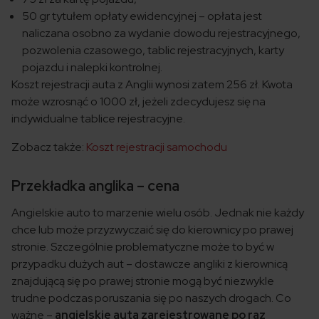
50 gr tytułem opłaty ewidencyjnej – opłata jest
naliczana osobno za wydanie dowodu rejestracyjnego,
pozwolenia czasowego, tablic rejestracyjnych, karty
pojazdu i nalepki kontrolnej.
Koszt rejestracji auta z Anglii wynosi zatem 256 zł. Kwota
może wzrosnąć o 1000 zł, jeżeli zdecydujesz się na
indywidualne tablice rejestracyjne.
Zobacz także:
Koszt rejestracji samochodu
Przekładka anglika – cena
Angielskie auto to marzenie wielu osób. Jednak nie każdy
chce lub może przyzwyczaić się do kierownicy po prawej
stronie. Szczególnie problematyczne może to być w
przypadku dużych aut – dostawcze angliki z kierownicą
znajdującą się po prawej stronie mogą być niezwykle
trudne podczas poruszania się po naszych drogach. Co
ważne –
angielskie auta zarejestrowane po raz