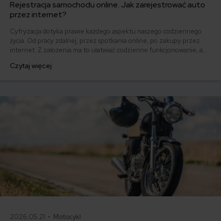
Rejestracja samochodu online. Jak zarejestrować auto
przez internet?
Cyfryzacja dotyka prawie każdego aspektu naszego codziennego
życia. Od pracy zdalnej, przez spotkania online, po zakupy przez
internet. Z założenia ma to ułatwiać codzienne funkcjonowanie, a
także automatyzować i przyspieszać pracę. W ostatnich latach
Czytaj więcej
rozpoczęła się także cyfryzacja formalności i składania dokumentacji
w naszym kraju.
2026.05.21 •
Motocykl