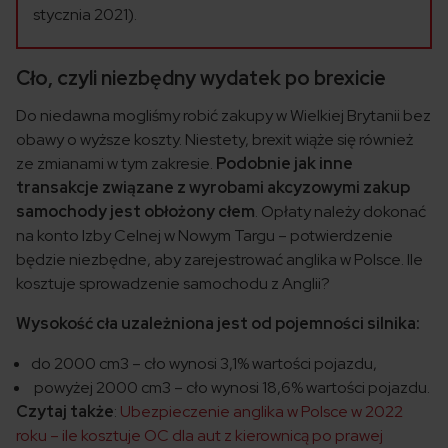
stycznia 2021).
Cło, czyli niezbędny wydatek po brexicie
Do niedawna mogliśmy robić zakupy w Wielkiej Brytanii bez
obawy o wyższe koszty. Niestety, brexit wiąże się również
ze zmianami w tym zakresie.
Podobnie jak inne
transakcje związane z wyrobami akcyzowymi zakup
samochody jest obłożony cłem
. Opłaty należy dokonać
na konto Izby Celnej w Nowym Targu – potwierdzenie
będzie niezbędne, aby zarejestrować anglika w Polsce. Ile
kosztuje sprowadzenie samochodu z Anglii?
Wysokość cła uzależniona jest od pojemności silnika:
do 2000 cm3 – cło wynosi 3,1% wartości pojazdu,
powyżej 2000 cm3 – cło wynosi 18,6% wartości pojazdu.
Czytaj także
:
Ubezpieczenie anglika w Polsce w 2022
roku – ile kosztuje OC dla aut z kierownicą po prawej