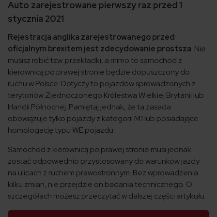
Auto zarejestrowane pierwszy raz przed 1
stycznia 2021
Rejestracja anglika zarejestrowanego przed
oficjalnym brexitem jest zdecydowanie prostsza
. Nie
musisz robić tzw. przekładki, a mimo to samochód z
kierownicą po prawej stronie będzie dopuszczony do
ruchu w Polsce. Dotyczy to pojazdów sprowadzonych z
terytoriów Zjednoczonego Królestwa Wielkiej Brytanii lub
Irlandii Północnej. Pamiętaj jednak, że ta zasada
obowiązuje tylko pojazdy z kategorii M1 lub posiadające
homologację typu WE pojazdu.
Samochód z kierownicą po prawej stronie musi jednak
zostać odpowiednio przystosowany do warunków jazdy
na ulicach z ruchem prawostronnym. Bez wprowadzenia
kilku zmian, nie przejdzie on badania technicznego. O
szczegółach możesz przeczytać w dalszej części artykułu.