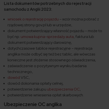
Lista dokumentów potrzebnych do rejestracji
samochodu z Anglii 2023:
wniosek o rejestrację pojazdu
– wzór można pobrać z
rządowej strony gov.pl lub w urzędzie,
dokument potwierdzający własność pojazdu – może to
być np.
umowa kupna-sprzedaży auta
, faktura lub
dokument potwierdzający darowiznę,
dotychczasowe tablice rejestracyjne – rejestracja
anglika może odbyć się też bez tablic, ale wówczas
konieczne jest złożenie stosownego oświadczenia,
zaświadczenie o pozytywnym wyniku badania
technicznego,
dowód
V5C,
dowód dokonania opłaty celnej,
potwierdzenie zakupu
ubezpieczenia OC
,
potwierdzenie wniesienia opłat skarbowych.
Ubezpieczenie OC anglika