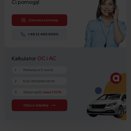
Ci pomogą!
Zamów rozmowę
+48 22 490 9000
Kalkulator
OC i AC
1
Porównaj w 5 minut
2
Kup ubezpieczenie
3
Zaoszczędź
nawet 50%
Oblicz składkę