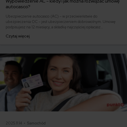
Wypowiedzenie AC – kiedy i jak można rozwiązać umowę
autocasco?
Ubezpieczenie autocasco (AC) – w przeciwieństwie do
ubezpieczenia OC – jest ubezpieczeniem dobrowolnym. Umowę
podpisujesz na 12 miesięcy, a składkę najczęściej opłacasz
jednorazowo. Co w przypadku, gdy udało Ci się znaleźć lepszą
Czytaj więcej
ofertę lub zdecydowałeś się sprzedać samochód w trakcie trwania
umowy? Sprawdź, w jakich sytuacjach ubezpieczenie AC wygasa
samo, a kiedy można odstąpić od umowy.
2025.11.14 •
Samochód