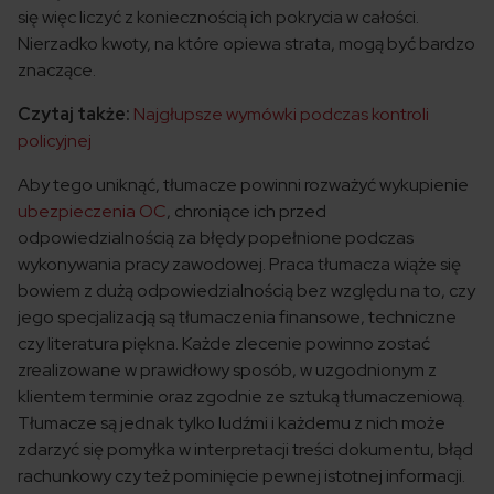
się więc liczyć z koniecznością ich pokrycia w całości.
Nierzadko kwoty, na które opiewa strata, mogą być bardzo
znaczące.
Czytaj także:
Najgłupsze wymówki podczas kontroli
policyjnej
Aby tego uniknąć, tłumacze powinni rozważyć wykupienie
ubezpieczenia OC
, chroniące ich przed
odpowiedzialnością za błędy popełnione podczas
wykonywania pracy zawodowej. Praca tłumacza wiąże się
bowiem z dużą odpowiedzialnością bez względu na to, czy
jego specjalizacją są tłumaczenia finansowe, techniczne
czy literatura piękna. Każde zlecenie powinno zostać
zrealizowane w prawidłowy sposób, w uzgodnionym z
klientem terminie oraz zgodnie ze sztuką tłumaczeniową.
Tłumacze są jednak tylko ludźmi i każdemu z nich może
zdarzyć się pomyłka w interpretacji treści dokumentu, błąd
rachunkowy czy też pominięcie pewnej istotnej informacji.