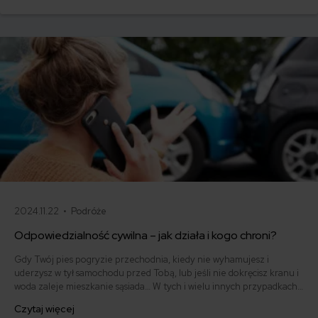
ubezpieczenie o odpowiedzialności cywilnej (OC) jest obowiązkowe.
2024.11.22 •
Podróże
Odpowiedzialność cywilna – jak działa i kogo chroni?
Gdy Twój pies pogryzie przechodnia, kiedy nie wyhamujesz i
uderzysz w tył samochodu przed Tobą, lub jeśli nie dokręcisz kranu i
woda zaleje mieszkanie sąsiada… W tych i wielu innych przypadkach
zostaniesz pociągnięty do odpowiedzialności cywilnej. Co to jest
Czytaj więcej
odpowiedzialność cywilna i jak można ją ubezpieczyć?