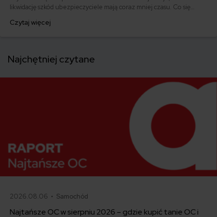
likwidację szkód ubezpieczyciele mają coraz mniej czasu. Co się
dzieje, gdy sprawca nie jest znany? Przeczytaj, bo taka sytuacja
Czytaj więcej
zdarza się dość często. A ile po takim wypadku możesz dołożyć do
kolejnego ubezpieczenia?
Najchętniej czytane
2026.08.06 •
Samochód
Najtańsze OC w sierpniu 2026 – gdzie kupić tanie OC i