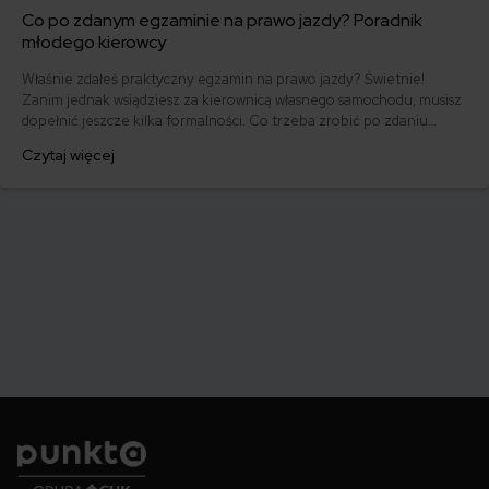
Co po zdanym egzaminie na prawo jazdy? Poradnik
młodego kierowcy
Właśnie zdałeś praktyczny egzamin na prawo jazdy? Świetnie!
Zanim jednak wsiądziesz za kierownicą własnego samochodu, musisz
dopełnić jeszcze kilka formalności. Co trzeba zrobić po zdaniu
egzaminu na prawo jazdy? Poznaj praktyczne wskazówki, dzięki
Czytaj więcej
którym szybko załatwisz sprawy urzędowe i będziesz mógł prowadzić
swoje auto.