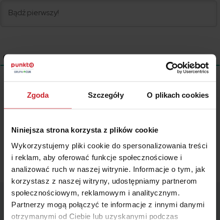
0
KOMENTARZE
Zgoda
Szczegóły
O plikach cookies
Wszystkie treści prezentowane na łamach niniejszej witryny
internetowej mają charakter wyłącznie informacyjno-edukacyjny,
stanowiąc wyraz osobistych poglądów ich autora/ów oraz nie nie
Niniejsza strona korzysta z plików cookie
powinny stanowić podstawy przy podejmowaniu decyzji
biznesowych, inwestycyjnych, lub podatkowych, za które to decyzje
Wykorzystujemy pliki cookie do spersonalizowania treści
właściciel strony internetowej ani autorzy nie ponoszą jakiejkolwiek
i reklam, aby oferować funkcje społecznościowe i
odpowiedzialności.
analizować ruch w naszej witrynie. Informacje o tym, jak
korzystasz z naszej witryny, udostępniamy partnerom
społecznościowym, reklamowym i analitycznym.
Partnerzy mogą połączyć te informacje z innymi danymi
otrzymanymi od Ciebie lub uzyskanymi podczas