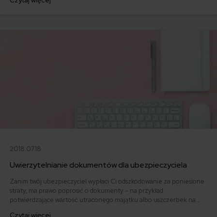
Czytaj więcej
Czy jest to droga dla Ciebie? Sprawdź!
2018.07.18
Uwierzytelnianie dokumentów dla ubezpieczyciela
Zanim twój ubezpieczyciel wypłaci Ci odszkodowanie za poniesione
straty, ma prawo poprosić o dokumenty – na przykład
potwierdzające wartość utraconego majątku albo uszczerbek na
zdrowiu. Co zrobić, gdy nie możesz dostarczyć ich oryginału? Czym
Czytaj więcej