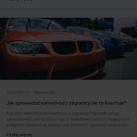
jest uwierzytelnienie dokumentów i jak go dokonać?
2023.09.29 •
Samochód
Jak sprowadzić samochód z zagranicy i ile to kosztuje?
Kupujesz samochód sprowadzony z zagranicy? Sprawdź, jak go
zarejestrować, ubezpieczyć i na co dodatkowo zwrócić uwagę przed
podjęciem ostatecznej decyzji. Jaki jest koszt rejestracji samochodu
z zagranicy?
Czytaj więcej