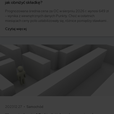
jak obniżyć składkę?
Prognozowana średnia cena za OC w sierpniu 2026 r. wynosi 649 zł
– wynika z wewnętrznych danych Punkty. Choć w ostatnich
miesiącach ceny polis ustabilizowały się, różnice pomiędzy stawkami
za ubezpieczenie są ogromne. Jedni płacą zaledwie nieco ponad
Czytaj więcej
500 zł, inni – powyżej 1500 zł. Gdzie znaleźć najtańsze OC w Polsce
i jak obniżyć koszty ubezpieczenia samochodu? Odpowiadamy na
podstawie najnowszych danych z rynku.
2023.12.27 •
Samochód