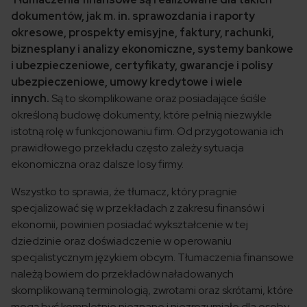
dokumentów, jak m. in. sprawozdania i raporty
okresowe, prospekty emisyjne, faktury, rachunki,
biznesplany i analizy ekonomiczne, systemy bankowe
i ubezpieczeniowe, certyfikaty, gwarancje i polisy
ubezpieczeniowe, umowy kredytowe i wiele
innych.
Są to skomplikowane oraz posiadające ściśle
określoną budowę dokumenty, które pełnią niezwykle
istotną rolę w funkcjonowaniu firm. Od przygotowania ich
prawidłowego przekładu często zależy sytuacja
ekonomiczna oraz dalsze losy firmy.
Wszystko to sprawia, że tłumacz, który pragnie
specjalizować się w przekładach z zakresu finansów i
ekonomii, powinien posiadać wykształcenie w tej
dziedzinie oraz doświadczenie w operowaniu
specjalistycznym językiem obcym. Tłumaczenia finansowe
należą bowiem do przekładów naładowanych
skomplikowaną terminologią, zwrotami oraz skrótami, które
mogą być kompletnie nieznane i niezrozumiałe dla osoby,