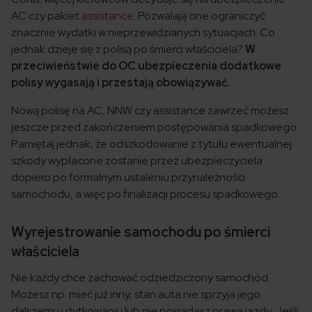
AC czy pakiet
assistance
. Pozwalają one ograniczyć
znacznie wydatki w nieprzewidzianych sytuacjach. Co
jednak dzieje się z polisą po śmierci właściciela?
W
przeciwieństwie do OC ubezpieczenia dodatkowe
polisy wygasają i przestają obowiązywać.
Nową polisę na AC, NNW czy assistance zawrzeć możesz
jeszcze przed zakończeniem postępowania spadkowego.
Pamiętaj jednak, że odszkodowanie z tytułu ewentualnej
szkody wypłacone zostanie przez ubezpieczyciela
dopiero po formalnym ustaleniu przynależności
samochodu, a więc po finalizacji procesu spadkowego.
Wyrejestrowanie samochodu po śmierci
właściciela
Nie każdy chce zachować odziedziczony samochód.
Możesz np. mieć już inny, stan auta nie sprzyja jego
dalszemu użytkowaniu lub nie posiadasz prawa jazdy. Jeśli