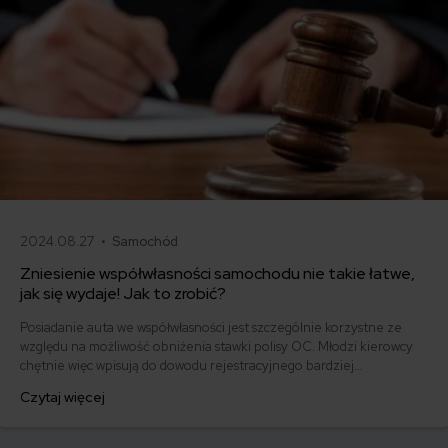
2024.08.27 •
Samochód
Zniesienie współwłasności samochodu nie takie łatwe,
jak się wydaje! Jak to zrobić?
Posiadanie auta we współwłasności jest szczególnie korzystne ze
względu na możliwość obniżenia stawki polisy OC. Młodzi kierowcy
chętnie więc wpisują do dowodu rejestracyjnego bardziej
doświadczonych szoferów. Nie zdają sobie jednak sprawy, że
Czytaj więcej
późniejsze zniesienie współwłasności samochodu nie będzie takie
proste.