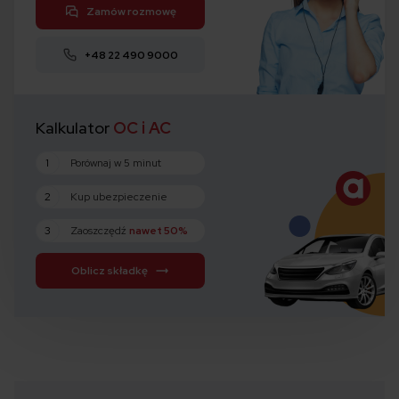
Zamów rozmowę
+48 22 490 9000
Kalkulator
OC i AC
1
Porównaj w 5 minut
2
Kup ubezpieczenie
3
Zaoszczędź
nawet 50%
Oblicz składkę