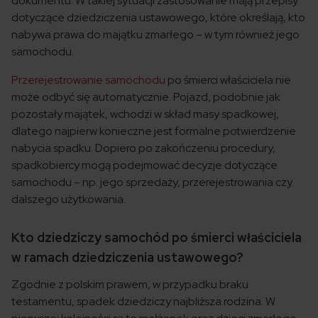
dokumentu. W takiej sytuacji zastosowanie mają przepisy
dotyczące dziedziczenia ustawowego, które określają, kto
nabywa prawa do majątku zmarłego – w tym również jego
samochodu.
Przerejestrowanie samochodu
po śmierci właściciela nie
może odbyć się automatycznie. Pojazd, podobnie jak
pozostały majątek, wchodzi w skład masy spadkowej,
dlatego najpierw konieczne jest formalne potwierdzenie
nabycia spadku. Dopiero po zakończeniu procedury,
spadkobiercy mogą podejmować decyzje dotyczące
samochodu – np. jego sprzedaży, przerejestrowania czy
dalszego użytkowania.
Kto dziedziczy samochód po śmierci właściciela
w ramach dziedziczenia ustawowego?
Zgodnie z polskim prawem, w przypadku braku
testamentu, spadek dziedziczy najbliższa rodzina. W