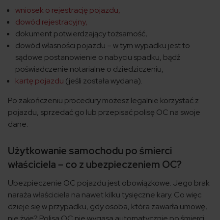
wniosek o rejestrację pojazdu,
dowód rejestracyjny,
dokument potwierdzający tożsamość,
dowód własności pojazdu – w tym wypadku jest to
sądowe postanowienie o nabyciu spadku, bądź
poświadczenie notarialne o dziedziczeniu,
kartę pojazdu
(jeśli została wydana).
Po zakończeniu procedury możesz legalnie korzystać z
pojazdu, sprzedać go lub przepisać polisę OC na swoje
dane.
Użytkowanie samochodu po śmierci
właściciela – co z ubezpieczeniem OC?
Ubezpieczenie OC pojazdu jest obowiązkowe. Jego brak
naraża właściciela na nawet kilku tysięczne kary. Co więc
dzieje się w przypadku, gdy osoba, która zawarła umowę,
nie żyje? Polisa OC nie wygasa automatycznie po śmierci