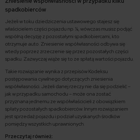
Zniesienie współwłasności w przypadku kilku
spadkobierców
Jeżeli w toku dziedziczenia ustawowego stajesz się
właścicielem części pojazdu np. ¼, wówczas musisz podjąć
wspólną decyzję z pozostałymi spadkobiercami, kto
otrzymuje auto. Zniesienie współwłasności odbywa się
wtedy poprzez zrzeczenie się przez pozostałych części
spadku. Zazwyczaj wiąże się to ze spłatą wartości pojazdu.
Takie rozwiązanie wynika z przepisów Kodeksu
postępowania cywilnego dotyczących zniesienia
współwłasności. Jeżeli danej rzeczy nie da się podzielić –
jak w przypadku samochodu – może ona zostać
przyznana jednemu ze współwłaścicieli z obowiązkiem
spłaty pozostałych spadkobierców. Innym rozwiązaniem
jest sprzedaż pojazdu i podział uzyskanych środków
pomiędzy wszystkich uprawnionych.
Przeczytaj również: