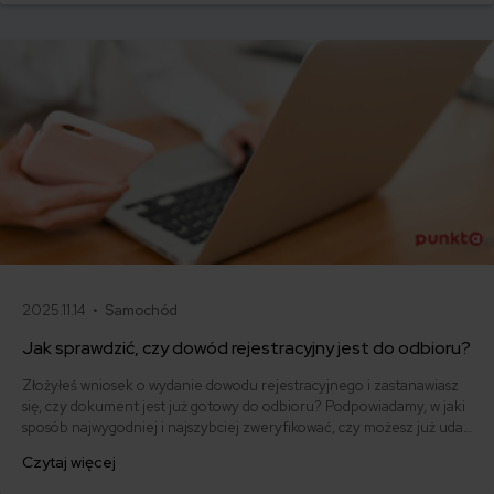
2025.11.14 •
Samochód
Jak sprawdzić, czy dowód rejestracyjny jest do odbioru?
Złożyłeś wniosek o wydanie dowodu rejestracyjnego i zastanawiasz
się, czy dokument jest już gotowy do odbioru? Podpowiadamy, w jaki
sposób najwygodniej i najszybciej zweryfikować, czy możesz już udać
się do wydziału komunikacji po gotowy dowód rejestracyjny. Ile czasu
Czytaj więcej
masz na jego odbiór i jaki jest standardowy czas oczekiwania na
wydanie dokumentu?