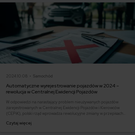
2024.10.08 •
Samochód
Automatyczne wyrejestrowanie pojazdów w 2024 –
rewolucja w Centralnej Ewidencji Pojazdów
W odpowiedzi na narastający problem nieużywanych pojazdów
zarejestrowanych w Centralnej Ewidencji Pojazdów i Kierowców
(CEPiK), polski rząd wprowadza rewolucyjne zmiany w przepisach
dotyczących rejestracji aut. Najistotniejszą modyfikacją jest
Czytaj więcej
automatyczne wyrejestrowanie setek tysięcy tzw. martwych
pojazdów, które od lat nie są eksploatowane, a mimo to figurują w