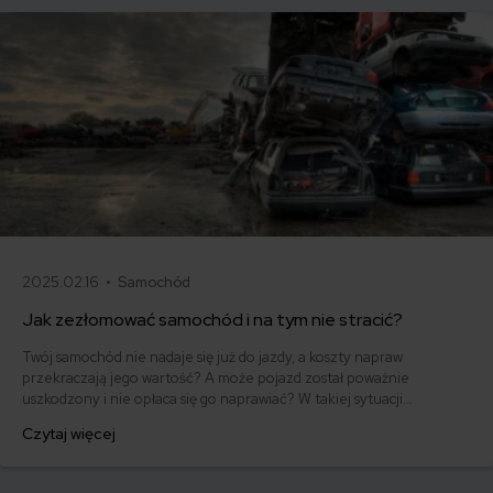
2025.02.16 •
Samochód
Jak zezłomować samochód i na tym nie stracić?
Twój samochód nie nadaje się już do jazdy, a koszty napraw
przekraczają jego wartość? A może pojazd został poważnie
uszkodzony i nie opłaca się go naprawiać? W takiej sytuacji
najlepszym rozwiązaniem będzie złomowanie pojazdu, czyli jego
Czytaj więcej
legalna utylizacja w stacji demontażu. Dzięki temu nie tylko
pozbędziesz się problemu, ale także unikniesz kar za brak
ubezpieczenia i odzyskasz część kosztów.