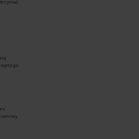
otrzymać
aną
rzejętego
res
iu umowy.