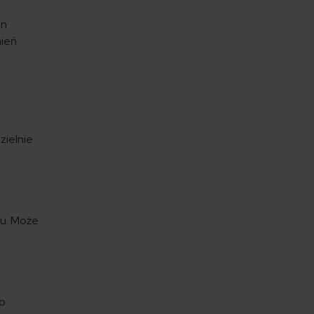
en
mień
zielnie
du. Może
do