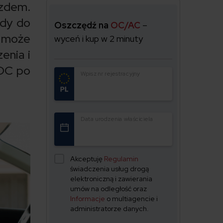
azdem.
gdy do
Oszczędź na
OC/AC
–
y może
wyceń i kup w 2 minuty
enia i
 OC po
Wpisz nr rejestracyjny
Data urodzenia właściciela
Akceptuję
Regulamin
świadczenia usług drogą
elektroniczną i zawierania
umów na odległość oraz
Informacje
o multiagencie i
administratorze danych.