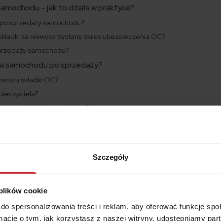
samochodu – jak to działa w praktyce?
a po sprzedaży samochodu?
składki za niewykorzystany okres ubezpieczenia OC?
 sprzedaży samochodu?
ia samochodu po sprzedaży?
zwrotu składki OC?
pieczyciela?
ży samochodu krok po kroku?
odu – wzór i przydatne dokumenty
składki OC po sprzedaży pojazdu
ki OC?
Szczegóły
t składki po sprzedaży auta?
samochodu – co warto wiedzieć?
 plików cookie
do spersonalizowania treści i reklam, aby oferować funkcje sp
AC po sprzedaży samochodu?
ormacje o tym, jak korzystasz z naszej witryny, udostępniamy p