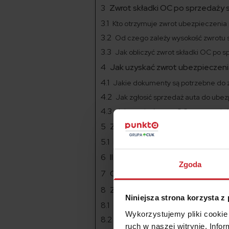
Zwrot składki OC po sprzedaży 
Kto otrzymuje zwrot ubezpieczeni
Od czego zależy wysokość zwrotu 
Jak obliczyć zwrot składki OC po
Jak uzyskać zwrot ubezpieczen
Jakie dokumenty są potrzebne do 
Jak zgłosić sprzedaż auta do ubez
Jak uzyskać zwrot OC po sprzeda
Zwrot OC po sprzedaży samoch
Przykładowa treść wniosku o zwrot 
Ile trzeba czekać na zwrot skład
Zgoda
Czy szkoda z OC wpływa na zwro
Zwrot autocasco po sprzedaży 
Niniejsza strona korzysta z
Czy AC wygasa po sprzedaży auta?
Wykorzystujemy pliki cookie 
Kiedy przysługuje zwrot składki 
ruch w naszej witrynie. Inf