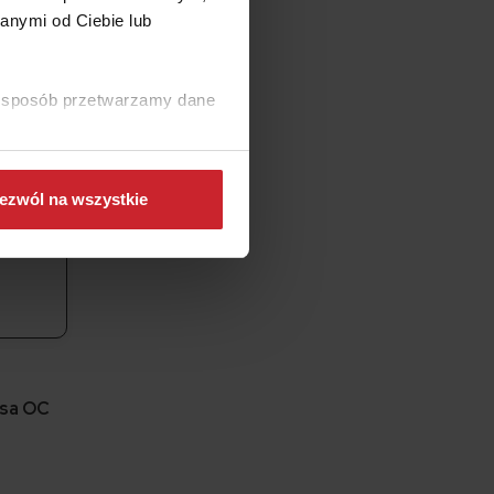
anymi od Ciebie lub
ki sposób przetwarzamy dane
ezwól na wszystkie
isa OC
a