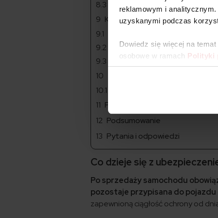
Jak rozliczane jest autocasco prz
reklamowym i analitycznym. 
Kiedy jeszcze można dostać zwr
uzyskanymi podczas korzysta
Zwrot składki za niewykorzystany
Dowiedz się więcej na temat
Zawarcie umowy OC na odległość a
osobowe w ramach
Polityki
Złomowanie i wyrejestrowanie poj
Zwrot składki OC po sprzedaży 
Czy i w jaki sposób zasady zwrotu 
Podsumowanie – o czym pamiętać
Podsumowanie
Pytania i odpowiedzi
Co dzieje się z ubezpiecze
Po sprzedaży samochodu obowi
pozostaje przypisana do pojazdu 
zapewnioną ciągłość ochrony od dnia