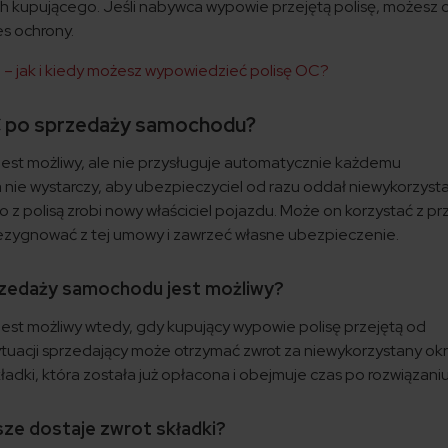
h kupującego. Jeśli nabywca wypowie przejętą polisę, możesz 
es ochrony.
 jak i kiedy możesz wypowiedzieć polisę OC?
OC po sprzedaży samochodu?
st możliwy, ale nie przysługuje automatycznie każdemu
 nie wystarczy, aby ubezpieczyciel od razu oddał niewykorzyst
 co z polisą zrobi nowy właściciel pojazdu. Może on korzystać z p
ezygnować z tej umowy i zawrzeć własne ubezpieczenie.
rzedaży samochodu jest możliwy?
jest możliwy wtedy, gdy kupujący wypowie polisę przejętą od
ytuacji sprzedający może otrzymać zwrot za niewykorzystany ok
składki, która została już opłacona i obejmuje czas po rozwiązan
sze dostaje zwrot składki?