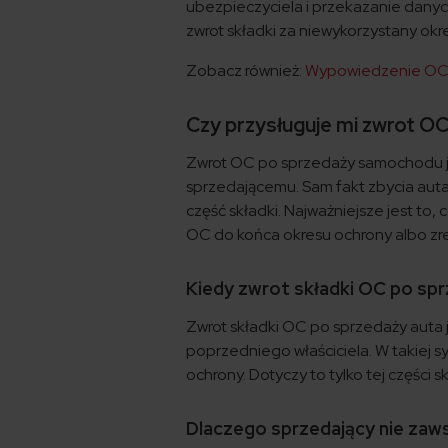
ubezpieczyciela i przekazanie danyc
zwrot składki za niewykorzystany okr
Zobacz również:
Wypowiedzenie OC –
Czy przysługuje mi zwrot 
Zwrot OC po sprzedaży samochodu je
sprzedającemu. Sam fakt zbycia auta
część składki. Najważniejsze jest to,
OC do końca okresu ochrony albo zr
Kiedy zwrot składki OC po sp
Zwrot składki OC po sprzedaży auta 
poprzedniego właściciela. W takiej s
ochrony. Dotyczy to tylko tej części 
Dlaczego sprzedający nie zaw