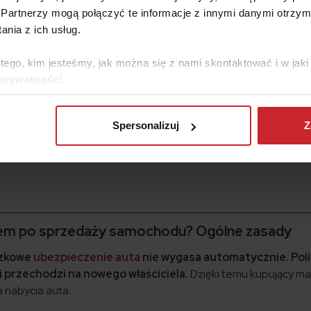
y sprzedaży pojazdu?
Partnerzy mogą połączyć te informacje z innymi danymi otrzym
ot składki OC? Przykłady
nia z ich usług.
 okres ubezpieczenia OC przy podwójnym OC
 tego, kim jesteśmy, jak można się z nami skontaktować i w ja
 zwrot składki
 prywatności
.
azdu a zwrot OC
auta u konkretnego ubezpieczyciela – różnice i zasady
Spersonalizuj
Z
różnią się między ubezpieczycielami?
, ubiegając się o zwrot składki OC po sprzedaży auta?
niem po sprzedaży samochodu? Ogólne zasady
ązkowe
ubezpieczenie auta
nie wygasa automatycznie. Pol
i przechodzi na nowego właściciela.
Dzięki temu kupujący m
 nabycia auta.