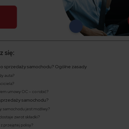
 się:
m po sprzedaży samochodu? Ogólne zasady
ży auta?
ciciela?
ałem umowy OC – co robić?
o sprzedaży samochodu?
ży samochodu jest możliwy?
ostaje zwrot składki?
 przejętej polisy?