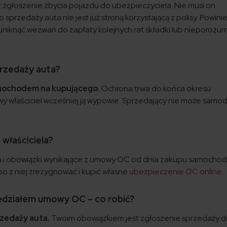
t zgłoszenie zbycia pojazdu do ubezpieczyciela. Nie musi on
rzedaży auta nie jest już stroną korzystającą z polisy. Powini
uniknąć wezwań do zapłaty kolejnych rat składki lub nieporozu
przedaży auta?
amochodem na kupującego.
Ochrona trwa do końca okresu
 właściciel wcześniej ją wypowie. Sprzedający nie może samod
.
właściciela?
a i obowiązki wynikające z umowy OC od dnia zakupu samocho
bo z niej zrezygnować i kupić własne
ubezpieczenie OC online
.
edziałem umowy OC – co robić?
zedaży auta.
Twoim obowiązkiem jest zgłoszenie sprzedaży 