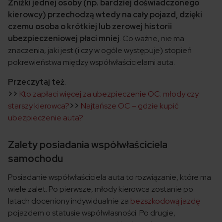
Zniżki jednej osoby (np. bardziej doświadczonego
kierowcy) przechodzą wtedy na cały pojazd, dzięki
czemu osoba o krótkiej lub zerowej historii
ubezpieczeniowej płaci mniej
. Co ważne, nie ma
znaczenia, jaki jest (i czy w ogóle występuje) stopień
pokrewieństwa między współwłaścicielami auta.
Przeczytaj też
:
>>
Kto zapłaci więcej za ubezpieczenie OC: młody czy
starszy kierowca?
>>
Najtańsze OC – gdzie kupić
ubezpieczenie auta?
Zalety posiadania współwłaściciela
samochodu
Posiadanie współwłaściciela auta to rozwiązanie, które ma
wiele zalet.
Po pierwsze, młody kierowca zostanie po
latach doceniony indywidualnie za
bezszkodową jazdę
pojazdem o statusie współwłasności. Po drugie,