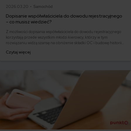
2026.03.20 •
Samochód
Dopisanie współwłaściciela do dowodu rejestracyjnego
– co musisz wiedzieć?
Z możliwości dopisania współwłaściciela do dowodu rejestracyjnego
korzystają przede wszystkim młodzi kierowcy, którzy w tym
rozwiązaniu widzą szansę na obniżenie składki OC i budowę historii
ubezpieczeniowej. Zastanawiasz się, jak przebiega procedura w
Czytaj więcej
urzędzie i ile to kosztuje? Krok po kroku omawiamy formalności,
jakie czekają osobę, która chce dopisać współwłaściciela do dowodu
rejestracyjnego.