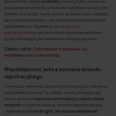
dokumenty i zapłać
podatek
(niestety tylko zniesienie
współwłasności między członkami najbliższej rodziny jest
zwolnione z opłat). A jeśli chcesz sprzedać auto i zgadza
się na to każda ze stron, nie ma konieczności znoszenia
współwłasności. Wystarczy, że na
umowie
kupna/sprzedaży
samochodu podpiszą się wszystkie
osoby widniejące jako właściciele danego pojazdu.
Zobacz także:
Dobrowolne zrzeczenie się
współwłasności samochodu
Współwłasność auta a wymiana dowodu
rejestracyjnego
Czy musisz wymieniać dowód rejestracyjny po zniesieniu
współwłasności auta? To zależy. Jeżeli zrzekająca się
osoba widnieje
na pierwszym miejscu, należy złożyć
wniosek
o wydanie nowego dowodu rejestracyjnego.
Jeśli natomiast
na drugim, nie musisz wymieniać