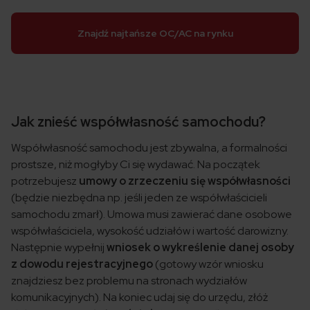
Znajdź najtańsze OC/AC na rynku
Jak znieść współwłasność samochodu?
Współwłasność samochodu jest zbywalna, a formalności
prostsze, niż mogłyby Ci się wydawać. Na początek
potrzebujesz
umowy o zrzeczeniu się współwłasności
(będzie niezbędna np. jeśli jeden ze współwłaścicieli
samochodu zmarł). Umowa musi zawierać dane osobowe
współwłaściciela, wysokość udziałów i wartość darowizny.
Następnie wypełnij
wniosek o wykreślenie danej osoby
z dowodu rejestracyjnego
(gotowy wzór wniosku
znajdziesz bez problemu na stronach wydziałów
komunikacyjnych). Na koniec udaj się do urzędu, złóż