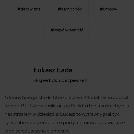
#darowizna
#samochód
#umowy
#współwłasność
Łukasz Łada
Ekspert ds. ubezpieczeń
Główny Specjalista ds. Ubezpieczeń. Kilka lat temu opuścił
szeregi PZU, żeby zasilić grupę Punkta i ten transfer był dla
nas strzałem w dziesiątkę! Łukasz to wytrawny praktyk
rynku ubezpieczeń, ale to sporty motorowe sprawiają, że
jego serce zaczyna bić mocniej.