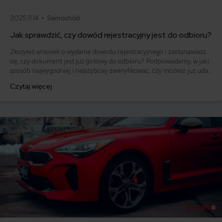
2025.11.14 •
Samochód
Jak sprawdzić, czy dowód rejestracyjny jest do odbioru?
Złożyłeś wniosek o wydanie dowodu rejestracyjnego i zastanawiasz
się, czy dokument jest już gotowy do odbioru? Podpowiadamy, w jaki
sposób najwygodniej i najszybciej zweryfikować, czy możesz już udać
się do wydziału komunikacji po gotowy dowód rejestracyjny. Ile czasu
Czytaj więcej
masz na jego odbiór i jaki jest standardowy czas oczekiwania na
wydanie dokumentu?