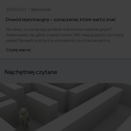
2025.12.03 •
Samochód
Dowód rejestracyjny – oznaczenia, które warto znać
Nie wiesz, co oznaczają symbole w dowodzie rejestracyjnym?
Zastanawiasz się, gdzie znaleźć numer VIN, masę pojazdu czy rodzaj
paliwa? Sprawdź praktyczny przewodnik po oznaczeniach w
dowodzie rejestracyjnym – wyjaśniamy krok po kroku, jak czytać
Czytaj więcej
dokument i które informacje mogą przydać się podczas tankowania,
przeglądu lub kupna ubezpieczenia.
Najchętniej czytane