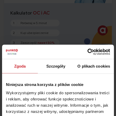
Kalkulator
OC i AC
1
Porównaj w 5 minut
2
Kup ubezpieczenie
3
Zaoszczędź
nawet 50%
Oblicz składkę
Zgoda
Szczegóły
O plikach cookies
Niniejsza strona korzysta z plików cookie
Wykorzystujemy pliki cookie do spersonalizowania treści
Podsumowanie
i reklam, aby oferować funkcje społecznościowe i
analizować ruch w naszej witrynie. Informacje o tym, jak
Współwłasność samochodu oznacza, że pojazd
korzystasz z naszej witryny, udostępniamy partnerom
ma kilku właścicieli.