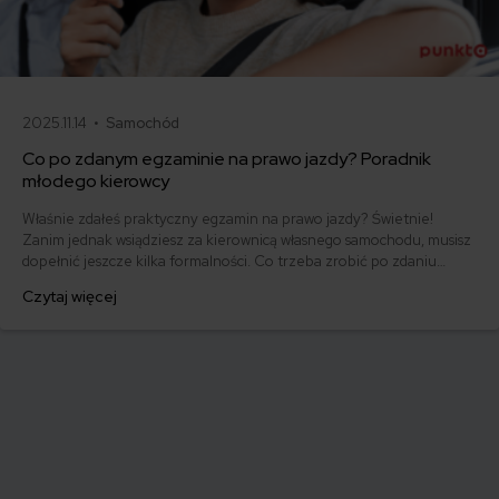
2025.11.14 •
Samochód
Co po zdanym egzaminie na prawo jazdy? Poradnik
młodego kierowcy
Właśnie zdałeś praktyczny egzamin na prawo jazdy? Świetnie!
Zanim jednak wsiądziesz za kierownicą własnego samochodu, musisz
dopełnić jeszcze kilka formalności. Co trzeba zrobić po zdaniu
egzaminu na prawo jazdy? Poznaj praktyczne wskazówki, dzięki
Czytaj więcej
którym szybko załatwisz sprawy urzędowe i będziesz mógł prowadzić
swoje auto.