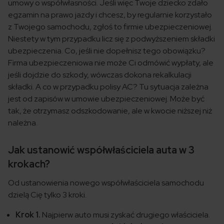
umowy o współwłasności. Jeśli więc Twoje dziecko zdało
egzamin na prawo jazdy i chcesz, by regularnie korzystało
z Twojego samochodu, zgłoś to firmie ubezpieczeniowej.
Niestety w tym przypadku licz się z podwyższeniem składki
ubezpieczenia. Co, jeśli nie dopełnisz tego obowiązku?
Firma ubezpieczeniowa nie może Ci odmówić wypłaty, ale
jeśli dojdzie do szkody, wówczas dokona rekalkulacji
składki. A co w przypadku polisy AC? Tu sytuacja zależna
jest od zapisów w umowie ubezpieczeniowej. Może być
tak, że otrzymasz odszkodowanie, ale w kwocie niższej niż
należna.
Jak ustanowić współwłaściciela auta w 3
krokach?
Od ustanowienia nowego współwłaściciela samochodu
dzielą Cię tylko 3 kroki.
Krok 1.
Najpierw auto musi zyskać drugiego właściciela.