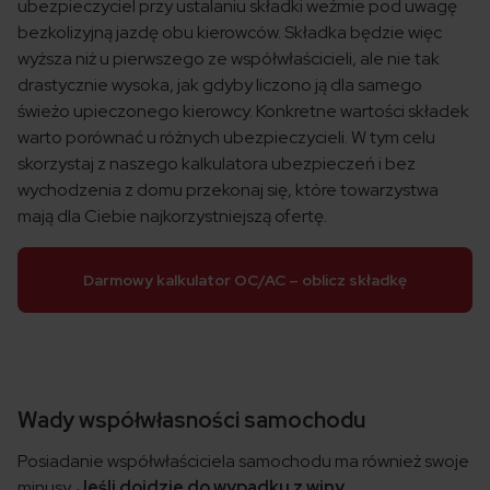
ubezpieczyciel przy ustalaniu składki weźmie pod uwagę
bezkolizyjną jazdę obu kierowców
. Składka będzie więc
wyższa niż u pierwszego ze współwłaścicieli, ale nie tak
drastycznie wysoka, jak gdyby liczono ją dla samego
świeżo upieczonego kierowcy. Konkretne wartości składek
warto porównać u różnych ubezpieczycieli.
W tym celu
skorzystaj z naszego kalkulatora ubezpieczeń i bez
wychodzenia z domu przekonaj się, które towarzystwa
mają dla Ciebie najkorzystniejszą ofertę.
Darmowy kalkulator OC/AC – oblicz składkę
Wady współwłasności samochodu
Posiadanie współwłaściciela samochodu ma również
swoje
minusy.
Jeśli dojdzie do wypadku z winy