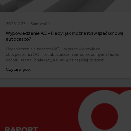
2023.12.27 •
Samochód
Wypowiedzenie AC – kiedy i jak można rozwiązać umowę
autocasco?
Ubezpieczenie autocasco (AC) – w przeciwieństwie do
ubezpieczenia OC – jest ubezpieczeniem dobrowolnym. Umowę
podpisujesz na 12 miesięcy, a składkę najczęściej opłacasz
jednorazowo. Co w przypadku, gdy udało Ci się znaleźć lepszą
Czytaj więcej
ofertę lub zdecydowałeś się sprzedać samochód w trakcie trwania
umowy? Sprawdź, w jakich sytuacjach ubezpieczenie AC wygasa
samo, a kiedy można odstąpić od umowy.