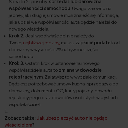
Są na to 2 sposoby:
sprzedaż lub darowizna
współwłasności samochodu
. Uwaga: zarówno na
jednej, jak i drugiej umowie musi znaleźć się informacja,
jaka udział we współwłasności auta będzie należał do
nowego właściciela.
Krok 2.
Jeśli współwłaściciel nie należy do
Twojej
najbliższej rodziny,
musisz
zapłacić podatek
od
darowizny w wysokości 2% nabywanej części
samochodu.
Krok 3.
Ostatni krok w ustanowieniu nowego
współwłaściciela auta to
zmiana w dowodzie
rejestracyjnym
. Załatwisz to w wydziale komunikacji.
Będziesz potrzebować umowy kupna-sprzedaży albo
darowizny, dokumentu OC, karty pojazdy, dowodu
rejestracyjnego oraz dowodów osobistych wszystkich
współwłaścicieli.
Zobacz także:
Jak ubezpieczyć auto nie będąc
właścicielem
?