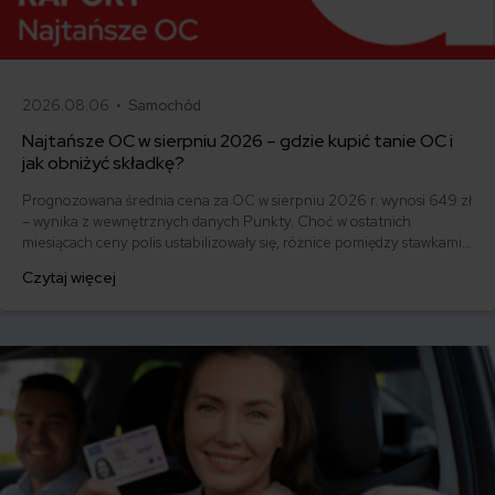
2026.08.06 •
Samochód
Najtańsze OC w sierpniu 2026 – gdzie kupić tanie OC i
jak obniżyć składkę?
Prognozowana średnia cena za OC w sierpniu 2026 r. wynosi 649 zł
– wynika z wewnętrznych danych Punkty. Choć w ostatnich
miesiącach ceny polis ustabilizowały się, różnice pomiędzy stawkami
za ubezpieczenie są ogromne. Jedni płacą zaledwie nieco ponad
Czytaj więcej
500 zł, inni – powyżej 1500 zł. Gdzie znaleźć najtańsze OC w Polsce
i jak obniżyć koszty ubezpieczenia samochodu? Odpowiadamy na
podstawie najnowszych danych z rynku.