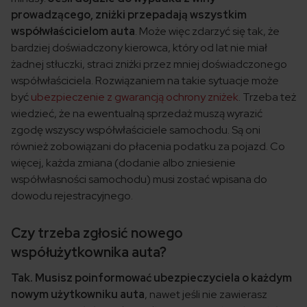
prowadzącego,
zniżki przepadają wszystkim
współwłaścicielom auta
. Może więc zdarzyć się tak, że
bardziej doświadczony kierowca, który od lat nie miał
żadnej stłuczki, straci zniżki przez mniej doświadczonego
współwłaściciela. Rozwiązaniem na takie sytuacje może
być
ubezpieczenie z gwarancją ochrony zniżek
. Trzeba też
wiedzieć, że na ewentualną sprzedaż muszą wyrazić
zgodę wszyscy współwłaściciele samochodu. Są oni
również zobowiązani do płacenia podatku za pojazd. Co
więcej, każda zmiana (dodanie albo zniesienie
współwłasności samochodu) musi zostać wpisana do
dowodu rejestracyjnego.
Czy trzeba zgłosić nowego
współużytkownika auta?
Tak.
Musisz poinformować ubezpieczyciela o
każdym
nowym użytkowniku auta
, nawet jeśli nie zawierasz