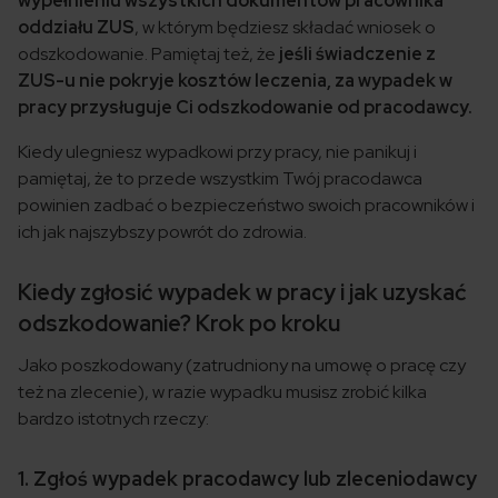
wypełnieniu wszystkich dokumentów pracownika
oddziału ZUS
, w którym będziesz składać wniosek o
odszkodowanie. Pamiętaj też, że
jeśli świadczenie z
ZUS-u nie pokryje kosztów leczenia, za wypadek w
pracy przysługuje Ci odszkodowanie od pracodawcy.
Kiedy ulegniesz wypadkowi przy pracy, nie panikuj i
pamiętaj, że to przede wszystkim Twój pracodawca
powinien zadbać o bezpieczeństwo swoich pracowników i
ich jak najszybszy powrót do zdrowia.
Kiedy zgłosić wypadek w pracy i jak uzyskać
odszkodowanie? Krok po kroku
Jako poszkodowany (zatrudniony na umowę o pracę czy
też na zlecenie), w razie wypadku musisz zrobić kilka
bardzo istotnych rzeczy:
1. Zgłoś wypadek pracodawcy lub zleceniodawcy