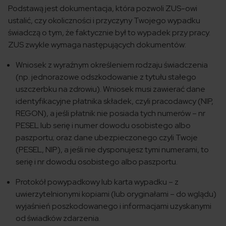
Podstawą jest dokumentacja, która pozwoli ZUS-owi
ustalić, czy okoliczności i przyczyny Twojego wypadku
świadczą o tym, że faktycznie był to wypadek przy pracy.
ZUS zwykle wymaga następujących dokumentów:
Wniosek z wyraźnym określeniem rodzaju świadczenia
(np. jednorazowe odszkodowanie z tytułu stałego
uszczerbku na zdrowiu). Wniosek musi zawierać dane
identyfikacyjne płatnika składek, czyli pracodawcy (NIP,
REGON), a jeśli płatnik nie posiada tych numerów – nr
PESEL lub serię i numer dowodu osobistego albo
paszportu; oraz dane ubezpieczonego czyli Twoje
(PESEL, NIP), a jeśli nie dysponujesz tymi numerami, to
serię i nr dowodu osobistego albo paszportu.
Protokół powypadkowy lub karta wypadku – z
uwierzytelnionymi kopiami (lub oryginałami – do wglądu)
wyjaśnień poszkodowanego i informacjami uzyskanymi
od świadków zdarzenia.