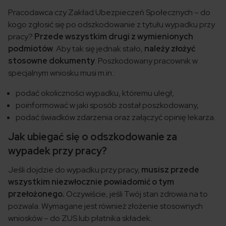
Pracodawca czy Zakład Ubezpieczeń Społecznych – do
kogo zgłosić się po odszkodowanie z tytułu wypadku przy
pracy?
Przede wszystkim drugi z wymienionych
podmiotów
. Aby tak się jednak stało,
należy złożyć
stosowne dokumenty
. Poszkodowany pracownik w
specjalnym wniosku musi m.in.:
podać okoliczności wypadku, któremu uległ,
poinformować w jaki sposób został poszkodowany,
podać świadków zdarzenia oraz załączyć opinię lekarza.
Jak ubiegać się o odszkodowanie za
wypadek przy pracy?
Jeśli dojdzie do wypadku przy pracy,
musisz przede
wszystkim niezwłocznie powiadomić o tym
przełożonego.
Oczywiście, jeśli Twój stan zdrowia na to
pozwala. Wymagane jest również złożenie stosownych
wniosków – do ZUS lub płatnika składek.