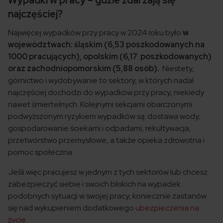
Wypadki w pracy – gdzie zdarzają się
najczęściej?
Najwięcej wypadków przy pracy w 2024 roku było
w
województwach: śląskim (6,53 poszkodowanych na
1000 pracujących), opolskim (6,17 poszkodowanych)
oraz zachodniopomorskim (5,88 osób).
. Niestety,
górnictwo i wydobywanie to sektory, w których nadal
najczęściej dochodzi do wypadków przy pracy, niekiedy
nawet śmiertelnych. Kolejnymi sekcjami obarczonymi
podwyższonym ryzykiem wypadków są: dostawa wody;
gospodarowanie ściekami i odpadami, rekultywacja,
przetwórstwo przemysłowe, a także opieka zdrowotna i
pomoc społeczna.
Jeśli więc pracujesz w jednym z tych sektorów lub chcesz
zabezpieczyć siebie i swoich bliskich na wypadek
podobnych sytuacji w swojej pracy, koniecznie zastanów
się nad wykupieniem dodatkowego
ubezpieczenia na
życie
.