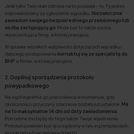
Jeśli tylko Twój stan zdrowia na to pozwala – to Ty jesteś
odpowiedzialny za zgłoszenie wypadku.
Niezwłocznie
zawiadom swojego bezpośredniego przełożonego lub
osobę zastępującą go
. Może być to także osoba
reprezentująca firmę, w której pracujesz.
W sprawie wszelkich wątpliwości dotyczących wypadku i
dalszego postępowania
kontaktuj się ze specjalistą ds.
BHP
w firmie, w której pracujesz.
2. Dopilnuj sporządzenia protokołu
powypadkowego
Na ogół wypełnia go pracodawca w momencie, gdy
okoliczności i przyczyny zdarzenia zostały już ustalone.
Ma
na to maksymalnie 14 dni od daty zawiadomienia
.
Potrzebne mu będą do tego także Twoje wyjaśnienia.
Protokół powinien być sporządzony w tylu egzemplarzach,
ile potrzeba (najczęściej w trzech):