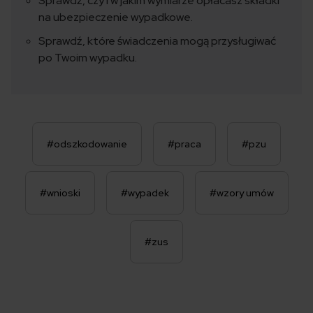
Sprawdź, czy i w jakim wymiarze opłacasz składki
na ubezpieczenie wypadkowe.
Sprawdź, które świadczenia mogą przysługiwać
po Twoim wypadku.
#odszkodowanie
#praca
#pzu
#wnioski
#wypadek
#wzory umów
#zus