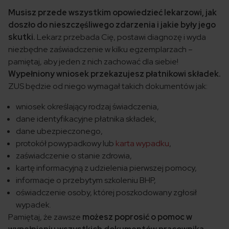
Musisz przede wszystkim opowiedzieć lekarzowi, jak
doszło do nieszczęśliwego zdarzenia i jakie były jego
skutki.
Lekarz przebada Cię, postawi diagnozę i wyda
niezbędne zaświadczenie w kilku egzemplarzach –
pamiętaj, aby jeden z nich zachować dla siebie!
Wypełniony wniosek przekazujesz płatnikowi składek.
ZUS będzie od niego wymagał takich dokumentów jak:
wniosek określający rodzaj świadczenia,
dane identyfikacyjne płatnika składek,
dane ubezpieczonego,
protokół powypadkowy lub
karta wypadku
,
zaświadczenie o stanie zdrowia,
kartę informacyjną z udzielenia pierwszej pomocy,
informacje o przebytym szkoleniu BHP,
oświadczenie osoby, której poszkodowany zgłosił
wypadek.
Pamiętaj, że zawsze
możesz poprosić o pomoc w