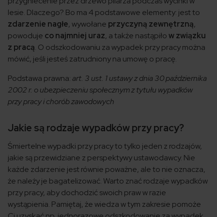
przygniecenie przez drzewo pilarza podczas wycinki w
lesie. Dlaczego? Bo ma 4 podstawowe elementy: jest to
zdarzenie nagłe
, wywołane
przyczyną zewnętrzną
,
powoduje
co najmniej uraz
, a także nastąpiło
w związku
z pracą
. O odszkodowaniu za wypadek przy pracy można
mówić, jeśli jesteś zatrudniony na umowę o pracę.
Podstawa prawna:
art. 3 ust. 1 ustawy z dnia 30 października
2002 r. o ubezpieczeniu społecznym z tytułu wypadków
przy pracy i chorób zawodowych
Jakie są rodzaje wypadków przy pracy?
Śmiertelne wypadki przy pracy to tylko jeden z rodzajów,
jakie są przewidziane z perspektywy ustawodawcy. Nie
każde zdarzenie jest równie poważne, ale to nie oznacza,
że należy je bagatelizować. Warto znać rodzaje wypadków
przy pracy, aby dochodzić swoich praw w razie
wystąpienia. Pamiętaj, że wiedza w tym zakresie pomoże
Ci uzyskać np. jednorazowe odszkodowanie za wypadek