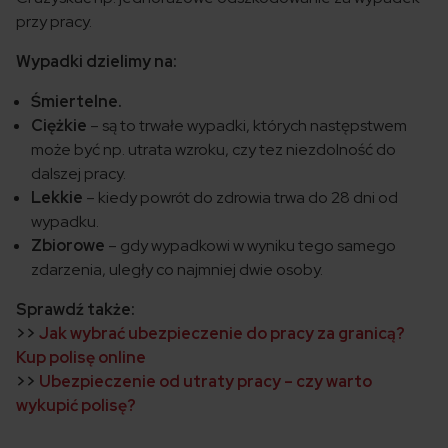
przy pracy.
Wypadki dzielimy na:
Śmiertelne.
Ciężkie
– są to trwałe wypadki, których następstwem
może być np. utrata wzroku, czy tez niezdolność do
dalszej pracy.
Lekkie
– kiedy powrót do zdrowia trwa do 28 dni od
wypadku.
Zbiorowe
– gdy wypadkowi w wyniku tego samego
zdarzenia, uległy co najmniej dwie osoby.
Sprawdź także:
>>
Jak wybrać ubezpieczenie do pracy za granicą?
Kup polisę online
>>
Ubezpieczenie od utraty pracy – czy warto
wykupić polisę?