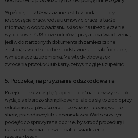
dochodzeniu prowadzonym przez policję i inne organy.
W piśmie, do ZUS wskazane jest też podanie: daty
rozpoczęcia pracy, rodzaju umowy o pracę, a także
informacji o odprowadzaniu składek na ubezpieczenie
wypadkowe. ZUS może odmówić przyznania świadczenia,
jeśli w dostarczonych dokumentach zamieszczone
zostaną stwierdzenia bezpodstawne lub braki formalne,
wymagające uzupełnienia. Ma wtedy obowiązek
zwrócenia protokołu lub karty, żebyś mógł je uzupełnić.
5. Poczekaj na przyznanie odszkodowania
Przejście przez całą tę “papierologię” na pierwszy rzut oka
wydaje się bardzo skomplikowane, ale da się to zrobić przy
odrobinie cierpliwości oraz – co ważne – dobrej woli ze
strony pracodawcy lub zleceniodawcy. Warto przy tym
podejść do sprawy raz a dobrze, by skrócić procedurę i
czas oczekiwania na ewentualne świadczenia
powypadkowe.