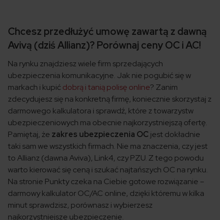
Chcesz przedłużyć umowę zawartą z dawną
Avivą (dziś Allianz)? Porównaj ceny OC i AC!
Na rynku znajdziesz wiele firm sprzedających
ubezpieczenia komunikacyjne. Jak nie pogubić się w
markach i kupić
dobrą i tanią polisę online
? Zanim
zdecydujesz się na konkretną firmę, koniecznie skorzystaj z
darmowego kalkulatora i sprawdź, które z towarzystw
ubezpieczeniowych ma obecnie najkorzystniejszą ofertę.
Pamiętaj, że
zakres ubezpieczenia OC
jest dokładnie
taki sam we wszystkich firmach. Nie ma znaczenia, czy jest
to Allianz (dawna Aviva), Link4, czy PZU. Z tego powodu
warto kierować się ceną i szukać najtańszych OC na rynku.
Na stronie Punkty czeka na Ciebie gotowe rozwiązanie –
darmowy kalkulator OC/AC online, dzięki któremu w kilka
minut sprawdzisz, porównasz i wybierzesz
najkorzystniejsze ubezpieczenie.