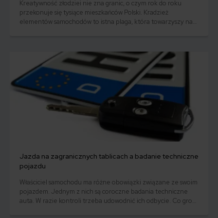
Kreatywność złodziei nie zna granic, o czym rok do roku
przekonuje się tysiące mieszkańców Polski. Kradzież
elementów samochodów to istna plaga, która towarzyszy nam
od lat. Co ciekawe nie są to już jak dawniej radia, a znacznie
bardziej zaskakujące części. Sprawdź nasz ranking!
Jazda na zagranicznych tablicach a badanie techniczne
pojazdu
Właściciel samochodu ma różne obowiązki związane ze swoim
pojazdem. Jednym z nich są coroczne badania techniczne
auta. W razie kontroli trzeba udowodnić ich odbycie. Co grozi
za brak przeglądu samochodu? Mandat to tylko jedna z