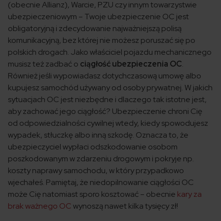
(obecnie Allianz), Warcie, PZU czy innym towarzystwie
ubezpieczeniowym – Twoje ubezpieczenie OC jest
obligatoryjną i zdecydowanie najważniejszą polisą
komunikacyjną, bez której nie możesz poruszać się po
polskich drogach. Jako właściciel pojazdu mechanicznego
musisz też zadbać o
ciągłość ubezpieczenia OC
.
Również jeśli wypowiadasz dotychczasową umowę albo
kupujesz samochód używany od osoby prywatnej. W jakich
sytuacjach OC jest niezbędne i dlaczego tak istotne jest,
aby zachować jego ciągłość? Ubezpieczenie chroni Cię
od odpowiedzialności cywilnej wtedy, kiedy spowodujesz
wypadek, stłuczkę albo inną szkodę. Oznacza to, że
ubezpieczyciel wypłaci odszkodowanie osobom
poszkodowanym w zdarzeniu drogowym i pokryje np.
koszty naprawy samochodu, w który przypadkowo
wjechałeś. Pamiętaj, że niedopilnowanie ciągłości OC
może Cię natomiast sporo kosztować – obecnie
kary za
brak ważnego OC
wynoszą nawet kilka tysięcy zł!