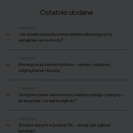
konsekwencji. Wyjaśniamy, jakie jeszcze problemy może mieć
właściciel auta bez przeglądu.
Ostatnio dodane
30 lipca 2026
Jak działa ubezpieczenie wkładu własnego przy
wynajmie samochodu?
27 lipca 2026
Klimatyzacja samochodowa – serwis, nabijanie,
odgrzybianie i koszty
27 lipca 2026
Ubezpieczenie samochodu elektrycznego i hybrydy –
ile kosztuje i co warto wybrać?
27 lipca 2026
Zmiana danych w polisie OC – kiedy i jak zgłosić
korektę?