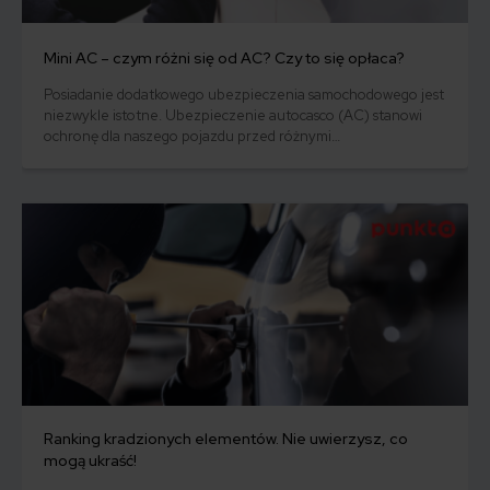
Mini AC – czym różni się od AC? Czy to się opłaca?
Posiadanie dodatkowego ubezpieczenia samochodowego jest
niezwykle istotne. Ubezpieczenie autocasco (AC) stanowi
ochronę dla naszego pojazdu przed różnymi
nieprzewidzianymi sytuacjami. Jednak nie zawsze pełna
polisa AC jest najkorzystniejszym wyborem dla każdego
kierowcy. Coraz częściej pojawia się alternatywna opcja, jaką
jest polisa mini AC. Ale czy warto wybrać mini AC? Czy to
naprawdę opłacalne rozwiązanie?
Ranking kradzionych elementów. Nie uwierzysz, co
mogą ukraść!