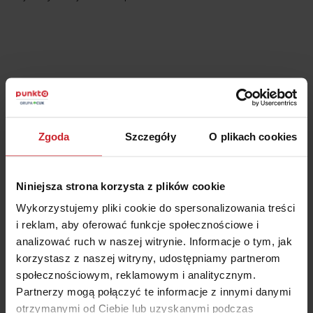
98% klientów poleca
Zgoda
Szczegóły
O plikach cookies
porównywarkę ubezpieczeń
Niniejsza strona korzysta z plików cookie
Punkta
Wykorzystujemy pliki cookie do spersonalizowania treści
Ponad 290 tys. osób zaoszczędziły w sumie
i reklam, aby oferować funkcje społecznościowe i
159 568 209 zł!
analizować ruch w naszej witrynie. Informacje o tym, jak
korzystasz z naszej witryny, udostępniamy partnerom
Kupiłeś polisę w Avivie przez Punktę?
Wystaw
społecznościowym, reklamowym i analitycznym.
opinię!
Partnerzy mogą połączyć te informacje z innymi danymi
otrzymanymi od Ciebie lub uzyskanymi podczas