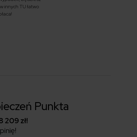
i w innych TU łatwo
płaca!
ieczeń Punkta
8 209 zł!
inię!