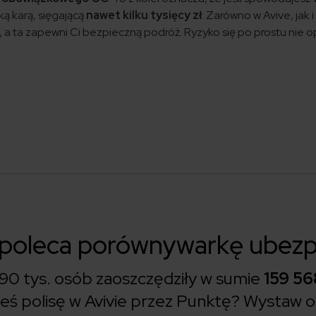
oką karą, sięgającą
nawet kilku tysięcy zł
. Zarówno w Avive, jak 
, a ta zapewni Ci bezpieczną podróż. Ryzyko się po prostu nie o
 poleca porównywarkę ubezp
90 tys. osób zaoszczędziły w sumie
159 56
łeś polisę w Avivie przez Punktę?
Wystaw op