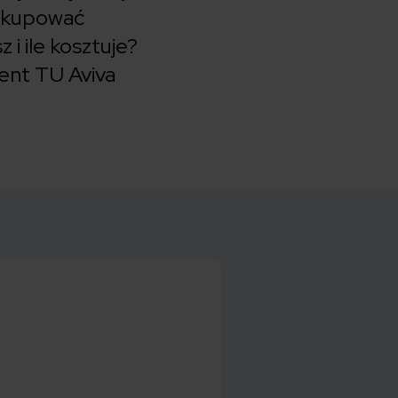
ł kupować
i ile kosztuje?
ient TU Aviva