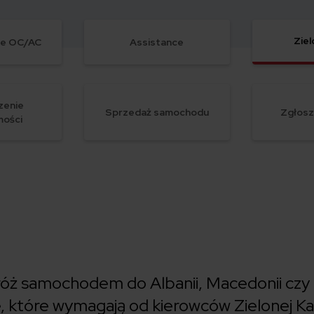
Ziel
ie OC/AC
Assistance
zenie
Sprzedaż samochodu
Zgłosz
mości
óż samochodem do Albanii, Macedonii czy T
e, które wymagają od kierowców Zielonej Kart