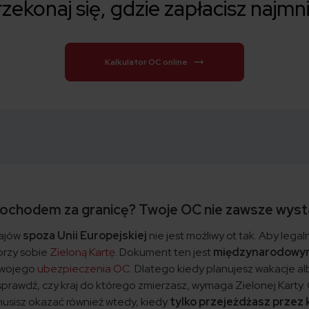
zekonaj się, gdzie zapłacisz najmni
Kalkulator OC online
ochodem za granicę? Twoje OC nie zawsze wyst
rajów
spoza Unii Europejskiej
nie jest możliwy ot tak. Aby legal
przy sobie
Zieloną Kartę
. Dokument ten jest
międzynarodowym
Twojego
ubezpieczenia OC.
Dlatego kiedy planujesz wakacje al
sprawdź, czy kraj do którego zmierzasz, wymaga Zielonej Karty.
musisz okazać również wtedy, kiedy
tylko przejeżdżasz przez k