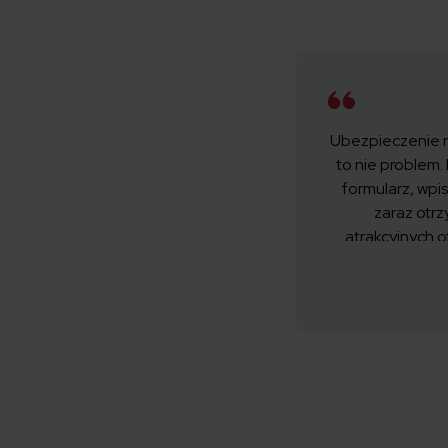
Ubezpieczenie 
to nie problem.
formularz, wp
zaraz otrz
atrakcyjnych 