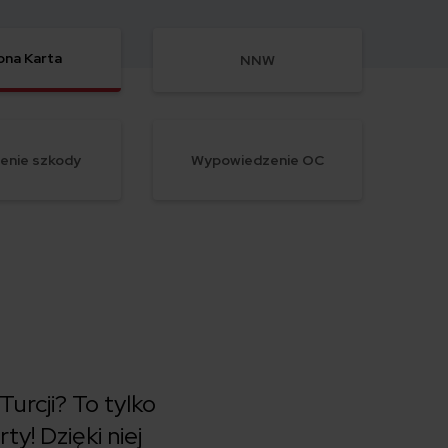
ona Karta
NNW
enie szkody
Wypowiedzenie OC
urcji? To tylko
y! Dzięki niej