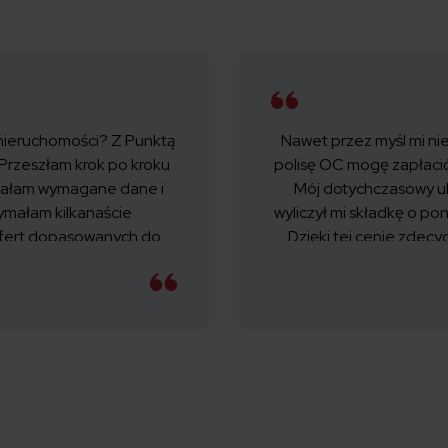
nieruchomości? Z Punktą
Nawet przez myśl mi nie
 Przeszłam krok po kroku
polisę OC mogę zapłacić 
isałam wymagane dane i
Mój dotychczasowy u
ymałam kilkanaście
wyliczył mi składkę o pon
ofert dopasowanych do
Dzięki tej cenie zdec
mnie.
dodatkowy assistance 
wyniosła mnie mniej n
roku.