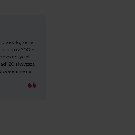
 przeszło, że za
mniej niż 300 zł!
bezpieczyciel
ad 120 zł wyższą.
ydowałem się na
i nadal całość
iż w poprzednim