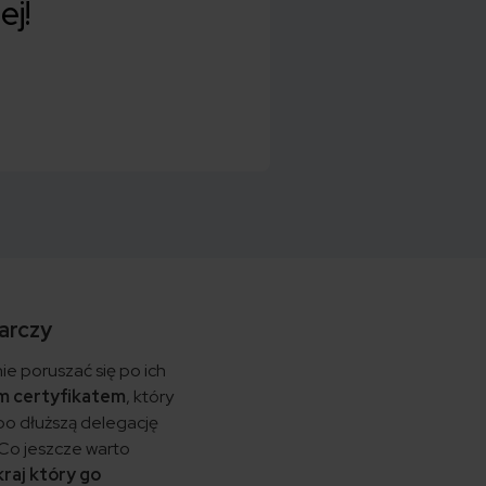
ej!
arczy
nie poruszać się po ich
 certyfikatem
, który
bo dłuższą delegację
 Co jeszcze warto
raj który go