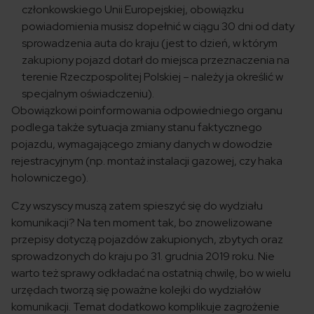
członkowskiego Unii Europejskiej, obowiązku
powiadomienia musisz dopełnić w ciągu 30 dni od daty
sprowadzenia auta do kraju (jest to dzień, w którym
zakupiony pojazd dotarł do miejsca przeznaczenia na
terenie Rzeczpospolitej Polskiej – należy ja określić w
specjalnym oświadczeniu).
Obowiązkowi poinformowania odpowiedniego organu
podlega także sytuacja zmiany stanu faktycznego
pojazdu, wymagającego zmiany danych w dowodzie
rejestracyjnym (np. montaż instalacji gazowej, czy haka
holowniczego).
Czy wszyscy muszą zatem spieszyć się do wydziału
komunikacji? Na ten moment tak, bo znowelizowane
przepisy dotyczą pojazdów zakupionych, zbytych oraz
sprowadzonych do kraju po 31. grudnia 2019 roku. Nie
warto też sprawy odkładać na ostatnią chwilę, bo w wielu
urzędach tworzą się poważne kolejki do wydziałów
komunikacji. Temat dodatkowo komplikuje zagrożenie