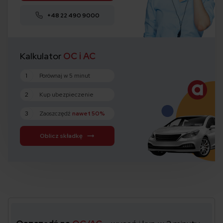
+48 22 490 9000
Kalkulator
OC i AC
1
Porównaj w 5 minut
2
Kup ubezpieczenie
3
Zaoszczędź
nawet 50%
Oblicz składkę