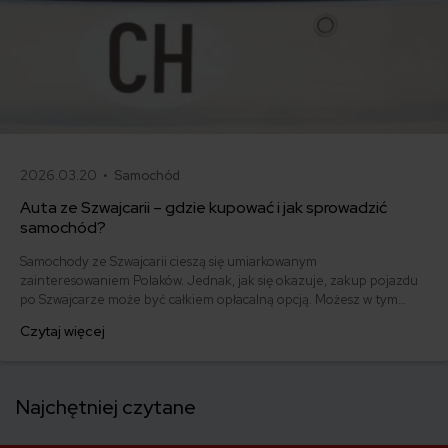
2026.03.20 •
Samochód
Auta ze Szwajcarii – gdzie kupować i jak sprowadzić
samochód?
Samochody ze Szwajcarii cieszą się umiarkowanym
zainteresowaniem Polaków. Jednak, jak się okazuje, zakup pojazdu
po Szwajcarze może być całkiem opłacalną opcją. Możesz w tym
wypadku liczyć m.in. na niewielki przebieg samochodu i jego bogate
Czytaj więcej
wyposażenie (Szwajcarzy przywykli do komfortu), a to wszystko w
całkiem atrakcyjnej cenie. Jak zatem sprowadzić auto ze Szwajcarii i
o jakich formalnościach należy pamiętać?
Najchętniej czytane