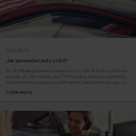
2024.08.29
Jak sprowadzić auto z USA?
Aż 36 198 samochodów sprowadzonych z USA do Polski w 2021 roku
sprawiło, że USA znalazło się w TOP 5 krajów, z których najchętniej
importowaliśmy pojazdy (wg IBRM Samar). Niezależnie od tego, czy
chcesz zaoszczędzić na zakupie modelu obecnego na rynku
Czytaj więcej
polskim, czy zależy Ci na aucie niedostępnym na rynku europejskim,
sprawdź aktualne koszty sprowadzenia samochodu z USA.