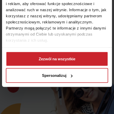
i reklam, aby oferować funkcje społecznościowe i
Telefon
E-mail
analizować ruch w naszej witrynie. Informacje o tym, jak
korzystasz z naszej witryny, udostępniamy partnerom
Telefon
społecznościowym, reklamowym i analitycznym.
Partnerzy mogą połączyć te informacje z innymi danymi
otrzymanymi od Ciebie lub uzyskanymi podczas
korzystania z ich usług.
Zamów kontakt
Dowiedz się więcej na temat tego, kim jesteśmy, jak
można się z nami skontaktować i w jaki sposób
Zezwól na wszystkie
przetwarzamy dane osobowe w ramach
Polityki
prywatności
.
Spersonalizuj