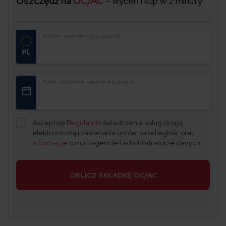
Oszczędź na
OC/AC
– wyceń i kup w 2 minuty
Numer rejestracyjny pojazdu
Data urodzenia właściciela pojazdu
Akceptuję
Regulamin
świadczenia usług drogą
elektroniczną i zawierania umów na odległość oraz
Informacje
o multiagencie i administratorze danych.
OBLICZ SKŁADKĘ OC/AC