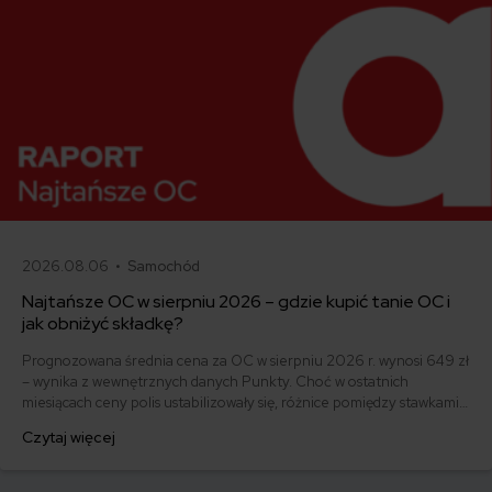
2026.08.06 •
Samochód
Najtańsze OC w sierpniu 2026 – gdzie kupić tanie OC i
jak obniżyć składkę?
Prognozowana średnia cena za OC w sierpniu 2026 r. wynosi 649 zł
– wynika z wewnętrznych danych Punkty. Choć w ostatnich
miesiącach ceny polis ustabilizowały się, różnice pomiędzy stawkami
za ubezpieczenie są ogromne. Jedni płacą zaledwie nieco ponad
Czytaj więcej
500 zł, inni – powyżej 1500 zł. Gdzie znaleźć najtańsze OC w Polsce
i jak obniżyć koszty ubezpieczenia samochodu? Odpowiadamy na
podstawie najnowszych danych z rynku.