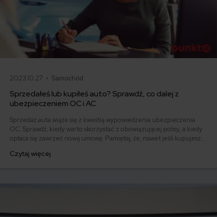
2023.10.27 •
Samochód
Sprzedałeś lub kupiłeś auto? Sprawdź, co dalej z
ubezpieczeniem OC i AC
Sprzedaż auta wiąże się z kwestią wypowiedzenia ubezpieczenia
OC. Sprawdź, kiedy warto skorzystać z obowiązującej polisy, a kiedy
opłaca się zawrzeć nową umowę. Pamiętaj, że, nawet jeśli kupujesz
pojazd bez ważnego OC, musisz wykupić ubezpieczenie jeszcze
Czytaj więcej
tego samego dnia.