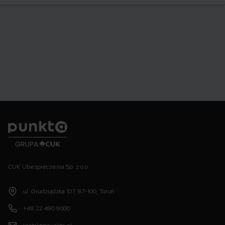
swoje auto.
Punkta
CUK Ubezpieczenia Sp. z o.o.
ul. Grudziądzka 107, 87-100, Toruń
+48 22 490 9000