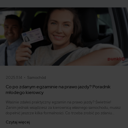
samo, a kiedy można odstąpić od umowy.
2025.11.14 •
Samochód
Co po zdanym egzaminie na prawo jazdy? Poradnik
młodego kierowcy
Właśnie zdałeś praktyczny egzamin na prawo jazdy? Świetnie!
Zanim jednak wsiądziesz za kierownicą własnego samochodu, musisz
dopełnić jeszcze kilka formalności. Co trzeba zrobić po zdaniu
egzaminu na prawo jazdy? Poznaj praktyczne wskazówki, dzięki
Czytaj więcej
którym szybko załatwisz sprawy urzędowe i będziesz mógł prowadzić