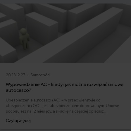
2023.12.27 •
Samochód
Wypowiedzenie AC – kiedy i jak można rozwiązać umowę
autocasco?
Ubezpieczenie autocasco (AC) – w przeciwieństwie do
ubezpieczenia OC – jest ubezpieczeniem dobrowolnym. Umowę
podpisujesz na 12 miesięcy, a składkę najczęściej opłacasz
jednorazowo. Co w przypadku, gdy udało Ci się znaleźć lepszą
Czytaj więcej
ofertę lub zdecydowałeś się sprzedać samochód w trakcie trwania
umowy? Sprawdź, w jakich sytuacjach ubezpieczenie AC wygasa