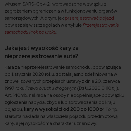
wirusem SARS-Cov-2 i wprowadzone w związku z
zagrożeniem ograniczenia w funkcjonowaniu organów
samorządowych. A o tym, jak
przerejestrować pojazd
dowiesz się w szczegółach w artykule
Przerejestrowanie
samochodu krok po kroku
.
Jaka jest wysokość kary za
nieprzerejestrowanie auta?
Kara za nieprzerejestrowanie samochodu, obowiązująca
od 1. stycznia 2020 roku, została jasno zdefiniowana w
znowelizowanych przepisach ustawy z dnia 20. czerwca
1997 roku
Prawo o ruchu drogowym
(Dz.U.2020.0.110.t.j.).
Art. 140mb. nakłada na osoby niedopełniające obowiązku
zgłoszenia nabycia, zbycia lub sprowadzenia do kraju
pojazdu,
kary w wysokości od 200 do 1000 zł
. To np.
starosta nakłada na właściciela pojazdu przedmiotową
karę, a jej wysokość ma charakter uznaniowy.